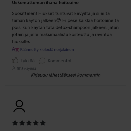
Uskomattoman ihana hoitoaine
5
/
Suosittelen! Hiukset tuntuvat kevyiltä ja sileiltä 
5
tämän käytön jälkeen😍 Ei pese kaikkia hoitoaineita 
pois, kun käytän tätä detox-shampoon jälkeen, jätän 
jotain jäljelle maksimaalista kosteutta ja ravintoa 
hiuksille.
Käännetty kielestä norjalainen
Tykkää
Kommentoi
1518 näyttöä
Kirjaudu
lähettääksesi kommentin
Arvosana: