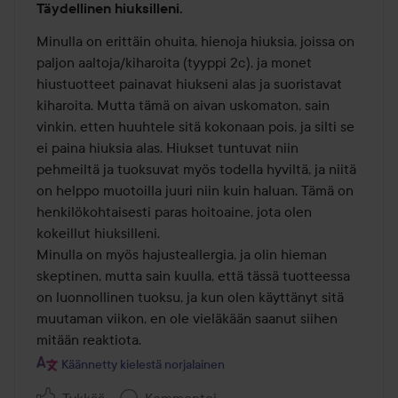
Täydellinen hiuksilleni.
5
/
Minulla on erittäin ohuita, hienoja hiuksia, joissa on 
5
paljon aaltoja/kiharoita (tyyppi 2c), ja monet 
hiustuotteet painavat hiukseni alas ja suoristavat 
kiharoita. Mutta tämä on aivan uskomaton, sain 
vinkin, etten huuhtele sitä kokonaan pois, ja silti se 
ei paina hiuksia alas. Hiukset tuntuvat niin 
pehmeiltä ja tuoksuvat myös todella hyviltä, ja niitä 
on helppo muotoilla juuri niin kuin haluan. Tämä on 
henkilökohtaisesti paras hoitoaine, jota olen 
kokeillut hiuksilleni. 

Minulla on myös hajusteallergia, ja olin hieman 
skeptinen, mutta sain kuulla, että tässä tuotteessa 
on luonnollinen tuoksu, ja kun olen käyttänyt sitä 
muutaman viikon, en ole vieläkään saanut siihen 
mitään reaktiota.
Käännetty kielestä norjalainen