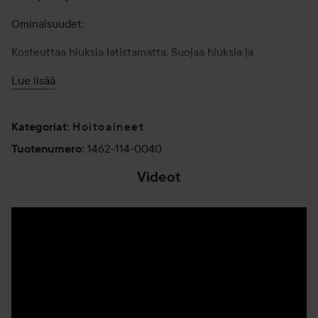
Ominaisuudet:
Kosteuttaa hiuksia latistamatta. Suojaa hiuksia ja
hiuspohjaa. Sisältää runsaasti luonnollisia raaka-aineita.
Lue lisää
Värin säilyttävä. Sulfaatiton ja parabeeniton. pH 4,5-5,5.
40 ml
Hoitoaineet
Kategoriat
:
1462-114-0040
Tuotenumero
:
Videot