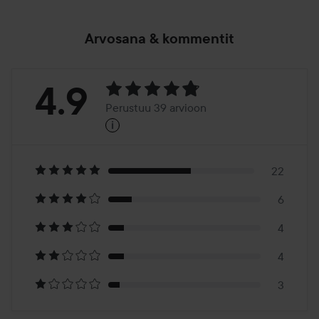
Arvosana & kommentit
Arvosana:
4.9
Perustuu 39 arvioon
i
4.9
Perustuu
39
22
6
arvioon
4
4
3