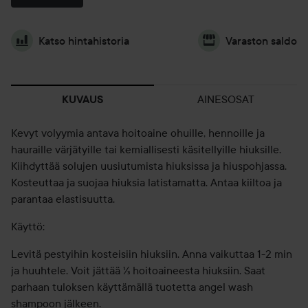
Katso hintahistoria
Varaston saldo
AINESOSAT
KUVAUS
Kevyt volyymia antava hoitoaine ohuille, hennoille ja
hauraille värjätyille tai kemiallisesti käsitellyille hiuksille.
Kiihdyttää solujen uusiutumista hiuksissa ja hiuspohjassa.
Kosteuttaa ja suojaa hiuksia latistamatta. Antaa kiiltoa ja
parantaa elastisuutta.
Käyttö:
Levitä pestyihin kosteisiin hiuksiin. Anna vaikuttaa 1-2 min
ja huuhtele. Voit jättää ⅓ hoitoaineesta hiuksiin. Saat
parhaan tuloksen käyttämällä tuotetta angel wash
shampoon jälkeen.