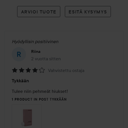
ARVIOI TUOTE
ESITÄ KYSYMYS
Hyödyllisin positiivinen
Riina
2 vuotta sitten
Viesti luotiin 2 vuotta sitten
Vahvistettu ostaja
Arvosana:
Tykkään
4
/
Tulee niin pehmeät hiukset! 
5
1 PRODUCT IN POST TYKKÄÄN