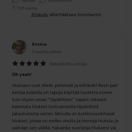
Tykkää
Kommentoi
1335 näyttöä
Kirjaudu
lähettääksesi kommentin
Kristine
1 vuotta sitten
Viesti luotiin 1 vuotta sitten
Vahvistettu ostaja
Arvosana:
Oh yeah!
5
/
Hiukseni ovat sileät, pehmeät ja kiiltävät! Kesti pari 
5
kertaa kokeilla eri tapoja käyttää tuotetta ennen 
kuin löysin oman "täydellisen" tapani: oikeasti 
kammata hiukset hoitoaineella täydellistä 
jakautumista varten. Minulla on korkkiruuvikiharat 
hiukset, joissa on melko ohuita ja hienoja hiuksia, ja 
vaihdan sen välillä, haluanko suoristaa hiukseni vai 