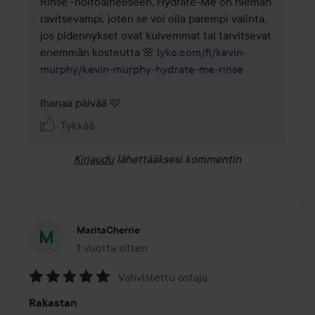
Rinse -hoitoaineeseen, Hydrate-Me on hieman 
ravitsevampi, joten se voi olla parempi valinta, 
jos pidennykset ovat kuivemmat tai tarvitsevat 
enemmän kosteutta 🌸 
lyko.com/fi/kevin-
murphy/kevin-murphy-hydrate-me-rinse
Ihanaa päivää 🩷 
Tykkää
Kirjaudu
lähettääksesi kommentin
MaritaCherrie
1 vuotta sitten
Viesti luotiin 1 vuotta sitten
Vahvistettu ostaja
Arvosana:
Rakastan
5