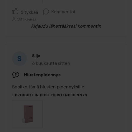
Kommentoi
5 tykkää
1251 näyttöä
Kirjaudu
lähettääksesi kommentin
Silja
6 kuukautta sitten
Viesti luotiin 6 kuukautta sitten
Hiustenpidennys
Sopiiko tämä hiusten pidennyksille
1 PRODUCT IN POST HIUSTENPIDENNYS