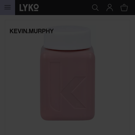
SIIRTYÄ JHK SISÄLTÖÖN