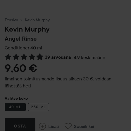
Etusivu
Kevin Murphy
Kevin Murphy
Angel Rinse
Conditioner
40 ml
39 arvosana
,
4.9 keskimäärin
Siirtyä jhk Arvosana & kommentit
9,60 €
Ilmainen toimitusmahdollisuus alkaen 30 €, voidaan
lähettää heti
Valitse koko
40 ML
250 ML
Lisää
Suosikiksi
OSTA