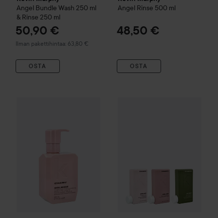
Angel
Bundle Wash 250 ml
Angel Rinse
500 ml
& Rinse 250 ml
50,90 €
48,50 €
Ilman pakettihintaa: 63,80 €
OSTA
OSTA
Kevin Murphy
Angel Masque
200 ml
36,90 €
Kevin Murphy
Angel
Bundle Wa