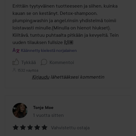
/
Erittäin tyytyväinen tuotteeseen ja siihen, kuinka 
5
kauan se on kestänyt. Detox-shampoon, 
plumping.washin ja angel.rinsin yhdistelmä toimii 
loistavasti minulle.(Minulla on hienot hiukset). 
Kiiltävä, tuntuu puhtaalta pitkään ja kevyeltä. Tein 
uuden tilauksen fullsize 🙌🏽
Käännetty kielestä norjalainen
Tykkää
Kommentoi
1532 näyttöä
Kirjaudu
lähettääksesi kommentin
Tonje Moe
1 vuotta sitten
Viesti luotiin 1 vuotta sitten
Vahvistettu ostaja
Arvosana: