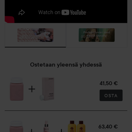
Maxi Wash & Styling
Perfekt lyster med
With Kevin Murphy
Kevin.Murphy
00:57
00:30
Ostetaan yleensä yhdessä
41,50 €
OSTA
63,40 €