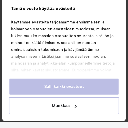
Tämä sivusto käyttää evästeitä
Tietoja
Käytämme evästeitä tarjoamamme ensimmäisen ja
kolmannen osapuolen evästeiden muodossa, mukaan
Saattaisit myös tykätä
lukien muu kolmansien osapuolten seuranta, sisällön ja
mainosten räätälöimiseen, sosiaalisen median
ominaisuuksien tukemiseen ja kävijämäärämme
analysoimiseen. Lisäksi jaamme sosiaalisen median,
mainosalan ja analytiikka-alan kumppaneillemme tietoja
siitä, miten käytät sivustoamme. Kumppanimme voivat
yhdistää näitä tietoja muihin tietoihin, joita olet antanut
heille tai joita on kerätty, kun olet käyttänyt heidän
Salli kaikki evästeet
palvelujaan. Käyttämällä sivustoamme, hyväksyt
evästeiden käytön.
Muokkaa
Copyright 2026