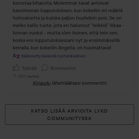
korostaa kiharoita. Molemmat tavat antoivat 
kauniimman lopputuloksen, kun kokeilin eri määriä 
hoitoainetta ja kuinka paljon huuhdoin pois. Se on 
melko kallis tuote, jota en halunnut "leikkiä" liikaa - 
hinnan vuoksi - mutta olen iloinen, että tein sen, 
koska ero lopputuloksessani nyt ja ensimmäisellä 
kerralla, kun kokeilin Angelia, on huomattava!
Käännetty kielestä ruotsinkielinen
Tykkää
Kommentoi
1257 näyttöä
Kirjaudu
lähettääksesi kommentin
KATSO LISÄÄ ARVIOITA LYKO
COMMUNITYSSA