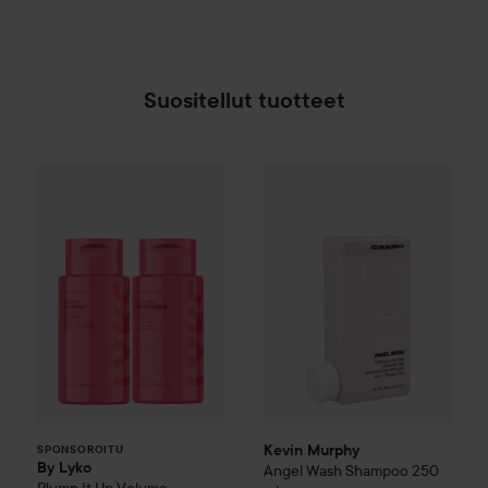
Suositellut tuotteet
Kevin Murphy
Angel Wash Sh
By Lyko
Plump It Up
Volume Shampoo 250 ml & C
SPONSOROITU
Kevin Murphy
SPONSOROITU
By Lyko
Angel Wash Shampoo
250