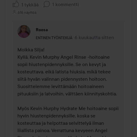
1 kommentti
1 tykkää
616 näyttöä
Roosa
Käyttäjän rooli: Entinen työntekijä.
6 kuukautta sitten
Kommentti lisättiin 6 kuukaut
ENTINEN TYÖNTEKIJÄ
Moikka Silja! 

Kyllä, Kevin Murphy Angel Rinse -hoitoaine 
sopii hiustenpidennyksille. Se on kevyt ja 
kosteuttava, eikä latista hiuksia, mikä tekee 
siitä hyvän valinnan pidennysten hoitoon. 
Suosittelemme levittämään hoitoaineen 
pituuksiin ja latvoihin, välttäen kiinnityskohtia. 

Myös Kevin Hurphy Hydrate Me hoitoaine sopii 
hyvin hiustenpidennyksille, koska se 
kosteuttaa ja helpottaa selvittelyä ilman 
liiallista painoa. Verrattuna kevyeen Angel 