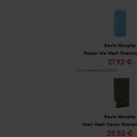
Ehkäisee hiuspohjan on
Käyttö:
Levitä märkiin hiuksiin ja hi
vaikuttaa minuutin ajan ja hu
Kevin Murphy
Kuorii/syväpuhdistaa pa
Repair-Me
Wash Shamp
hapoilla.
Tarjoush
27,92 €
Poistaa ei-toivottuja t
Syväpuhdistaa likaisen 
Ilman kampanjaa 34,90 €
Valmistaa hiukset vast
Rauhoittaa ärsyyntynyt
Antaa upeaa kiiltoa ja väriä h
hiuksille. Tasapainottaa tali
250 ml
Kevin Murphy
Maxi Wash Detox Shamp
Tarjoush
25,52 €