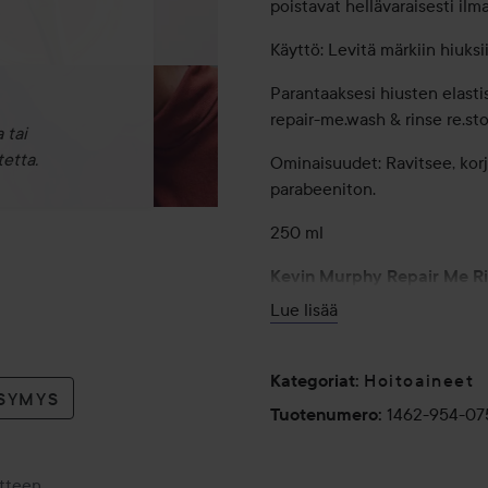
poistavat hellävaraisesti ilm
Käyttö: Levitä märkiin hiuksi
Parantaaksesi hiusten elasti
repair-me.wash & rinse re.stor
 tai
etta.
Ominaisuudet: Ravitsee, korja
parabeeniton.
250 ml
Kevin Murphy Repair Me R
Lue lisää
Korjaava ja vahvistava hoitoa
hiuksia varovasti suojaten m
kiiltoa.
Hoitoaineet
Kategoriat
:
YSYMYS
1462-954-07
Tuotenumero
:
Käyttö: Levitä pestyihin ja k
Voit jättää hiuksiin ⅓ hoito
repair-me.wash shampoon jä
otteen