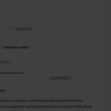
Suosikiksi
Varaston saldo
deihin.
LISÄTIEDOT
poo
vistava shampoo tehokkailla bambuproteiineilla,
sia suojaavilla antioksidanteilla ja entsyymeillä, jotka