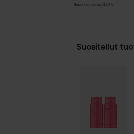
Ilman kampanjaa 31,90 €
Suositellut tuo
By Lyko
Plump 
SPONSOROITU