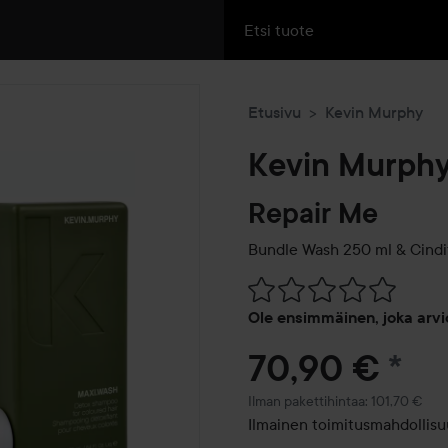
Etusivu
Kevin Murphy
Kevin Murph
Repair Me
Bundle Wash 250 ml & Cindi
Siirtyä jhk Arvosana & komm
Ole ensimmäinen, joka arvi
70,90 €
*
Ilman pakettihintaa: 101,70 €
Ilmainen toimitusmahdollisuu