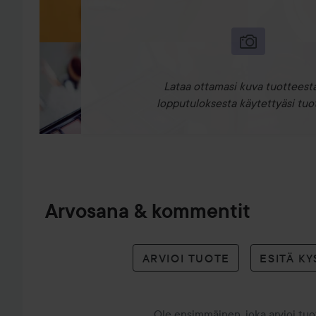
Lataa ottamasi kuva tuotteesta
lopputuloksesta käytettyäsi tuot
Arvosana & kommentit
ARVIOI TUOTE
ESITÄ K
Ole ensimmäinen, joka arvioi tu