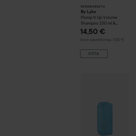
SPONSOROITU
By Lyko
Plump It Up
Volume
Shampoo 250 ml &
Conditioner 250 ml
14,50 €
Ilman pakettihintaa: 17,80 €
OSTA
Combo Deal 20%
Kevin M