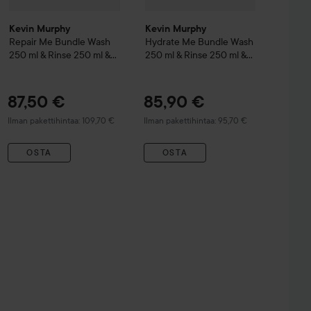
Kevin Murphy
Kevin Murphy
Repair Me
Bundle Wash
Hydrate Me
Bundle Wash
250 ml & Rinse 250 ml &
250 ml & Rinse 250 ml &
Treatment 200 ml
Leave-in 150 ml
87,50 €
85,90 €
Ilman pakettihintaa: 109,70 €
Ilman pakettihintaa: 95,70 €
OSTA
OSTA