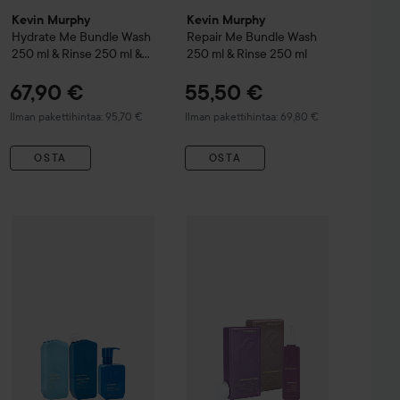
Kevin Murphy
Kevin Murphy
Hydrate Me
Bundle Wash
Repair Me
Bundle Wash
250 ml & Rinse 250 ml &
250 ml & Rinse 250 ml
Detox Wash 250 ml
67,90 €
55,50 €
Ilman pakettihintaa: 95,70 €
Ilman pakettihintaa: 69,80 €
OSTA
OSTA
Tarjoushinta
27,92 €
urphy
Kevin Murphy
Repair-Me
Wash Shampoo
Repair Me
Bundle Wash 250 ml & Rinse 250 ml &
Kevin Murphy
250 ml
Hydrate Me
Bundle W
Ilman kampanjaa 34,90 €