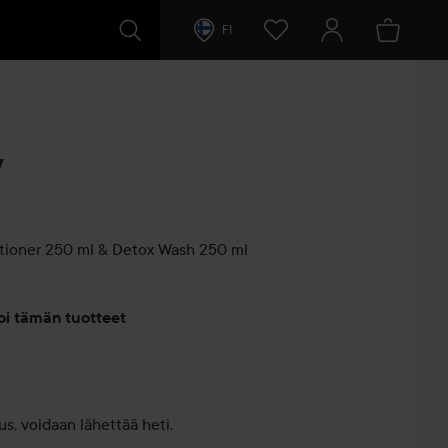
FI
y
tioner 250 ml & Detox Wash 250 ml
entit
oi tämän tuotteet
s, voidaan lähettää heti.