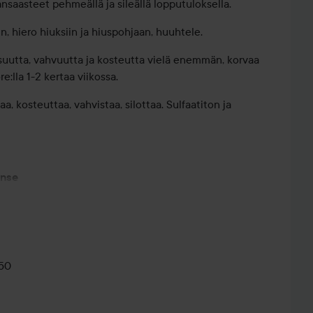
ansaasteet pehmeällä ja sileällä lopputuloksella.
in, hiero hiuksiin ja hiuspohjaan, huuhtele.
suutta, vahvuutta ja kosteutta vielä enemmän, korvaa
e:lla 1-2 kertaa viikossa.
a, kosteuttaa, vahvistaa, silottaa. Sulfaatiton ja
inse
ine sheavoilla ja aloe vera -uutteella, jotka voitelevat
uilta vaurioilta, antaen käsiteltävyyttä sekä upeaa
50
osteisiin hiuksiin. Anna vaikuttaa 1-2 min ja huuhtele.
aineesta. Saat parhaan tuloksen käyttämällä tuotetta
lkeen.