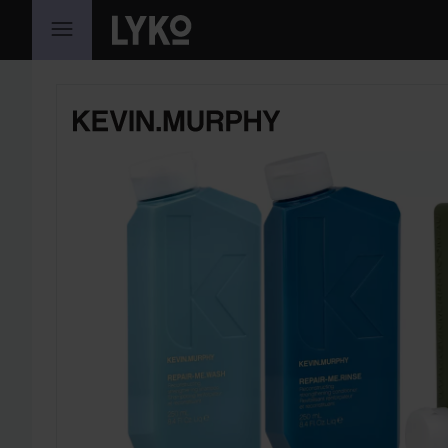
SIIRTYÄ JHK SISÄLTÖÖN