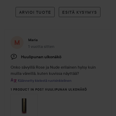
ARVIOI TUOTE
ESITÄ KYSYMYS
Maria
1 vuotta sitten
Viesti luotiin 1 vuotta sitten
Huulipunan ulkonäkö
Onko sävyillä Rose ja Nude erilainen hylsy kuin 
muilla väreillä, kuten kuvissa näyttää?
Käännetty kielestä ruotsinkielinen
1 PRODUCT IN POST HUULIPUNAN ULKONÄKÖ