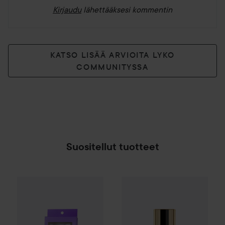
Kirjaudu
lähettääksesi kommentin
KATSO LISÄÄ ARVIOITA LYKO
COMMUNITYSSA
Suositellut tuotteet
Gleeze
Squad Makeup Brush Kit
8,99 €
Max Factor
Colour Elixir
Lipsti
SPONSOROITU