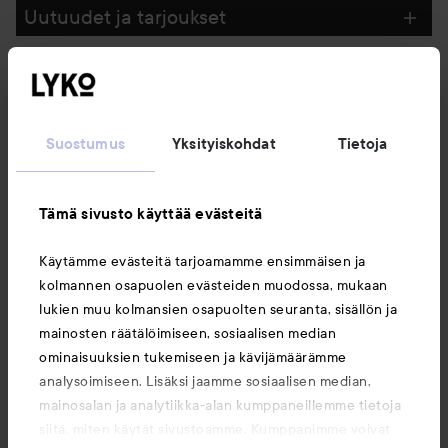
Uutuudet ja tarjoukset
Seuraa meitä
Suostumus
Yksityiskohdat
Tietoja
Asiakaspalvelu
Tämä sivusto käyttää evästeitä
Tietoja
Käytämme evästeitä tarjoamamme ensimmäisen ja
kolmannen osapuolen evästeiden muodossa, mukaan
Saattaisit myös tykätä
lukien muu kolmansien osapuolten seuranta, sisällön ja
mainosten räätälöimiseen, sosiaalisen median
ominaisuuksien tukemiseen ja kävijämäärämme
analysoimiseen. Lisäksi jaamme sosiaalisen median,
mainosalan ja analytiikka-alan kumppaneillemme tietoja
siitä, miten käytät sivustoamme. Kumppanimme voivat