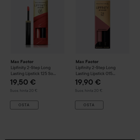
Max Factor
Max Factor
Lipfinity
2-Step Long
Lipfinity
2-Step Long
Lasting Lipstick
125 So
Lasting Lipstick
015
Glamorous
Ethereal
19,50 €
19,90 €
Suositeltu hinta 20 €
Suositeltu hinta 20 €
Suos. hinta 20 €
Suos. hinta 20 €
OSTA
OSTA