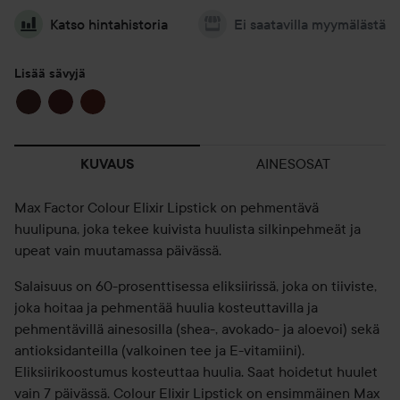
Katso hintahistoria
Ei saatavilla myymälästä
Lisää sävyjä
AINESOSAT
KUVAUS
Max Factor Colour Elixir Lipstick on pehmentävä
huulipuna, joka tekee kuivista huulista silkinpehmeät ja
upeat vain muutamassa päivässä.
Salaisuus on 60-prosenttisessa eliksiirissä, joka on tiiviste,
joka hoitaa ja pehmentää huulia kosteuttavilla ja
pehmentävillä ainesosilla (shea-, avokado- ja aloevoi) sekä
antioksidanteilla (valkoinen tee ja E-vitamiini).
Eliksiirikoostumus kosteuttaa huulia. Saat hoidetut huulet
vain 7 päivässä. Colour Elixir Lipstick on ensimmäinen Max