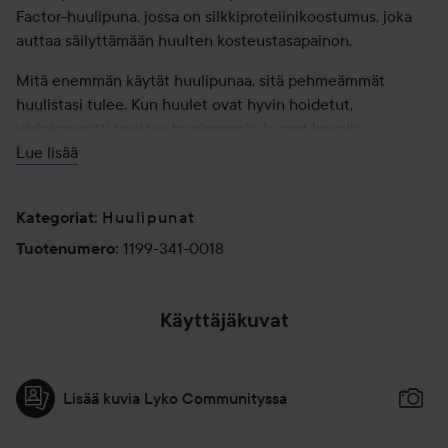
Factor-huulipuna, jossa on silkkiproteiinikoostumus, joka
auttaa säilyttämään huulten kosteustasapainon.
Mitä enemmän käytät huulipunaa, sitä pehmeämmät
huulistasi tulee. Kun huulet ovat hyvin hoidetut,
väripigmentti levittyy tasaisemmin ja saat kauniin,
näyttävän lopputuloksen.
Lue lisää
Huulipunat
Kategoriat
:
1199-341-0018
Tuotenumero
:
Käyttäjäkuvat
Lisää kuvia Lyko Communityssa