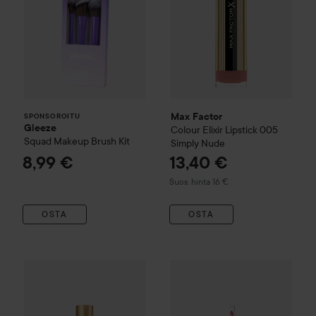
Max Factor
SPONSOROITU
Gleeze
Colour Elixir
Lipstick
005
Squad Makeup Brush Kit
Simply Nude
8,99 €
13,40 €
Suositeltu hinta 16 €
Suos. hinta 16 €
OSTA
OSTA
Max Factor
Colour Elixir
Moistu
Max Factor
Colour Elixir
Soft Matte Lip Colour
020 Blush Pe