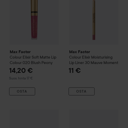
Max Factor
Max Factor
Colour Elixir
Soft Matte Lip
Colour Elixir
Moisturising
Colour
020 Blush Peony
Lip Liner
30 Mauve Moment
14,20 €
11 €
Suositeltu hinta 17 €
Suos. hinta 17 €
OSTA
OSTA
Max Factor
Lipfinity
2-Step Long Lasting Lipstick
Max Factor
Lipfinity
125 So Gl
2-Step Lon