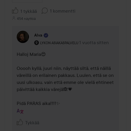
1 kommentti
1 tykkää
454 näyttöä
Alva
Käyttäjän rooli: Lykon asiakaspalvelu .
1 vuotta sitten
Kommentti lisättiin 1 vuot
LYKON ASIAKASPALVELU
Halloj Maria😍

Ooooh kyllä, juuri niin, näyttää siltä, että näillä 
väreillä on erilainen pakkaus. Luulen, että se on 
uusi ulkoasu, vain että emme ole vielä ehtineet 
päivittää kaikkia värejä🙈💗 

Pidä PARAS aika!!!!✨
Tykkää