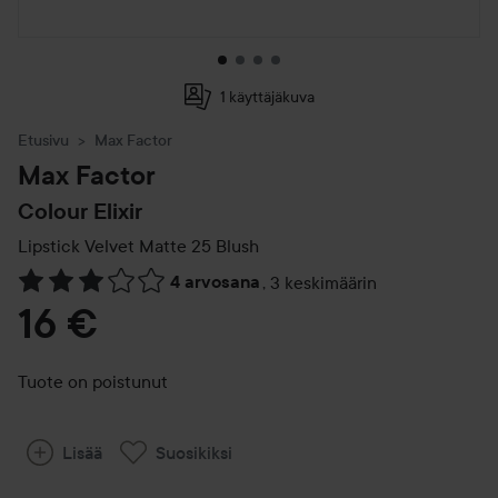
1 käyttäjäkuva
Etusivu
Max Factor
Max Factor
Colour Elixir
Lipstick Velvet Matte
25 Blush
4 arvosana
,
3 keskimäärin
Siirtyä jhk Arvosana & kommentit
16 €
Tuote on poistunut
Lisää
Suosikiksi