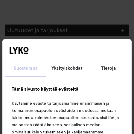
Uutuudet ja tarjoukset
Seuraa meitä
Suostumus
Yksityiskohdat
Tietoja
Asiakaspalvelu
Tämä sivusto käyttää evästeitä
Tietoja
Käytämme evästeitä tarjoamamme ensimmäisen ja
kolmannen osapuolen evästeiden muodossa, mukaan
Saattaisit myös tykätä
lukien muu kolmansien osapuolten seuranta, sisällön ja
mainosten räätälöimiseen, sosiaalisen median
ominaisuuksien tukemiseen ja kävijämäärämme