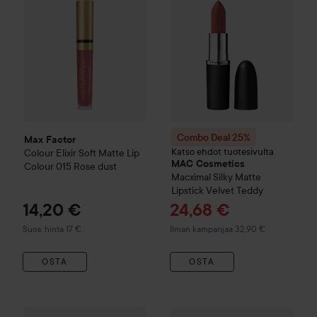
Combo Deal 25%
Max Factor
Katso ehdot tuotesivulta
Colour Elixir
Soft Matte Lip
MAC Cosmetics
Colour
015 Rose dust
Macximal Silky Matte
Lipstick
Velvet Teddy
Tarjoushinta
14,20 €
24,68 €
Suositeltu hinta 17 €
Suos. hinta 17 €
Ilman kampanjaa 32,90 €
OSTA
OSTA
Tarjou
20,63