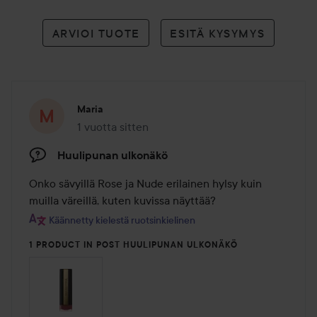
ARVIOI TUOTE
ESITÄ KYSYMYS
Maria
1 vuotta sitten
Viesti luotiin 1 vuotta sitten
Huulipunan ulkonäkö
Onko sävyillä Rose ja Nude erilainen hylsy kuin 
muilla väreillä, kuten kuvissa näyttää?
Käännetty kielestä ruotsinkielinen
1 PRODUCT IN POST HUULIPUNAN ULKONÄKÖ