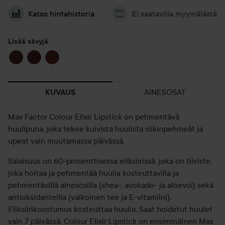
Katso hintahistoria
Ei saatavilla myymälästä
Lisää sävyjä
AINESOSAT
KUVAUS
Max Factor Colour Elixir Lipstick on pehmentävä
huulipuna, joka tekee kuivista huulista silkinpehmeät ja
upeat vain muutamassa päivässä.
Salaisuus on 60-prosenttisessa eliksiirissä, joka on tiiviste,
joka hoitaa ja pehmentää huulia kosteuttavilla ja
pehmentävillä ainesosilla (shea-, avokado- ja aloevoi) sekä
antioksidanteilla (valkoinen tee ja E-vitamiini).
Eliksiirikoostumus kosteuttaa huulia. Saat hoidetut huulet
vain 7 päivässä. Colour Elixir Lipstick on ensimmäinen Max