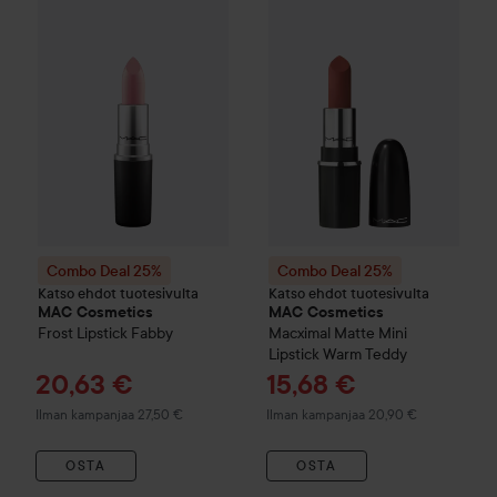
Combo Deal 25%
MAC Cosmetics
Combo Deal 25%
Frost Lipstick
MAC Cosmet
Fabby
Ilman kampa
Combo Deal 25%
Combo Deal 25%
Katso ehdot tuotesivulta
Katso ehdot tuotesivulta
MAC Cosmetics
MAC Cosmetics
Frost Lipstick
Fabby
Macximal Matte Mini
Lipstick
Warm Teddy
Tarjoushinta
Tarjoushinta
20,63 €
15,68 €
Ilman kampanjaa 27,50 €
Ilman kampanjaa 20,90 €
OSTA
OSTA