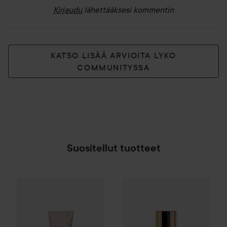
Kirjaudu
lähettääksesi kommentin
KATSO LISÄÄ ARVIOITA LYKO
COMMUNITYSSA
Suositellut tuotteet
By Lyko
Oh My Dye Color Boost
Max Factor
Colour Elixir
Dark Brown C4.
Lipsti
SPONSOROITU