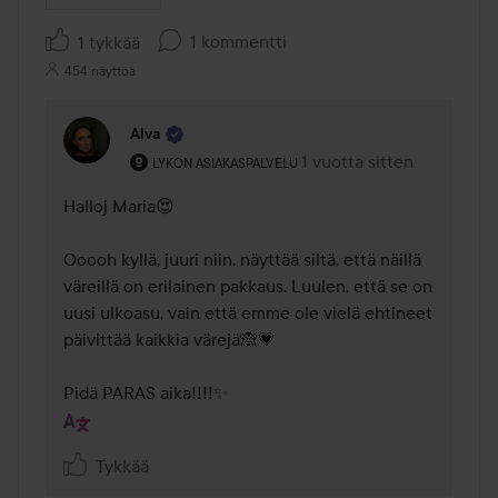
1 kommentti
1 tykkää
454 näyttöä
Alva
Käyttäjän rooli: Lykon asiakaspalvelu .
1 vuotta sitten
Kommentti lisättiin 1 vuot
LYKON ASIAKASPALVELU
Halloj Maria😍

Ooooh kyllä, juuri niin, näyttää siltä, että näillä 
väreillä on erilainen pakkaus. Luulen, että se on 
uusi ulkoasu, vain että emme ole vielä ehtineet 
päivittää kaikkia värejä🙈💗 

Pidä PARAS aika!!!!✨
Tykkää