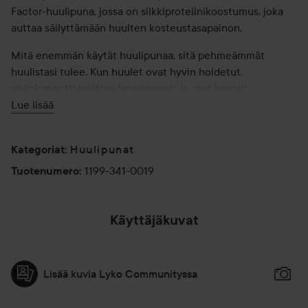
Factor-huulipuna, jossa on silkkiproteiinikoostumus, joka
auttaa säilyttämään huulten kosteustasapainon.
Mitä enemmän käytät huulipunaa, sitä pehmeämmät
huulistasi tulee. Kun huulet ovat hyvin hoidetut,
väripigmentti levittyy tasaisemmin ja saat kauniin,
näyttävän lopputuloksen.
Lue lisää
Huulipunat
Kategoriat
:
1199-341-0019
Tuotenumero
:
Käyttäjäkuvat
Lisää kuvia Lyko Communityssa