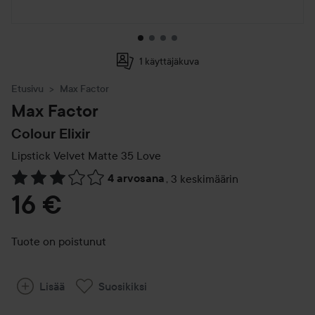
1 käyttäjäkuva
Etusivu
Max Factor
Max Factor
Colour Elixir
Lipstick Velvet Matte
35 Love
4 arvosana
,
3 keskimäärin
Siirtyä jhk Arvosana & kommentit
16 €
Tuote on poistunut
Lisää
Suosikiksi