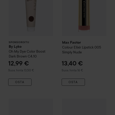
Max Factor
SPONSOROITU
By Lyko
Colour Elixir
Lipstick
005
Oh My Dye Color Boost
Simply Nude
Dark Brown C4.10
12,99 €
13,40 €
Suositeltu hinta 13,50 €
Suositeltu hinta 16 €
Suos. hinta 13,50 €
Suos. hinta 16 €
OSTA
OSTA
Max Factor
Colour Elixir
Soft Matte Lip Colour
015 Rose dust
Combo Deal 25%
MAC Cosmet