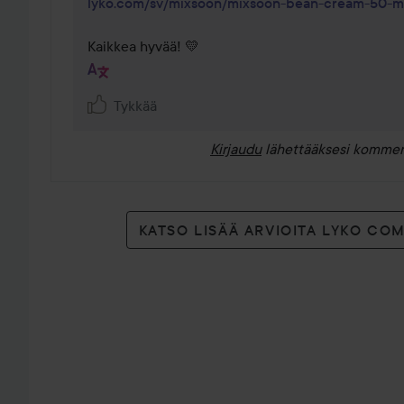
lyko.com/sv/mixsoon/mixsoon-bean-cream-50-m
Kaikkea hyvää! 💛
Tykkää
Kirjaudu
lähettääksesi kommen
KATSO LISÄÄ ARVIOITA LYKO CO