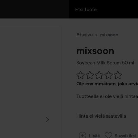
Etusivu
mixsoon
mixsoon
Soybean Milk Serum
50 ml
Siirtyä jhk Arvosana & komm
Ole ensimmäinen, joka arvi
Tuotteella ei ole vielä hintaa
Hinta ei vielä saatavilla
Lisää
Suosikiksi