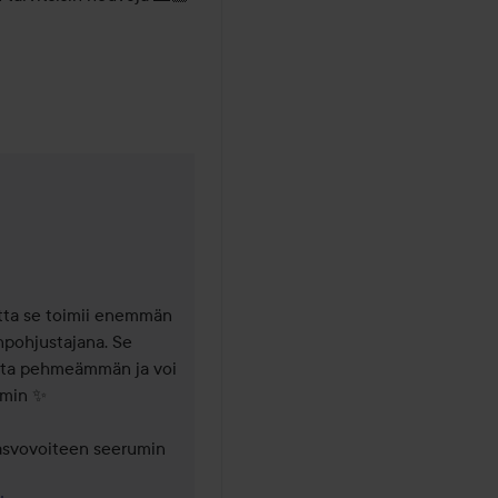
ausi
tta se toimii enemmän 
pohjustajana. Se 
sta pehmeämmän ja voi 
min ✨

kasvovoiteen seerumin 