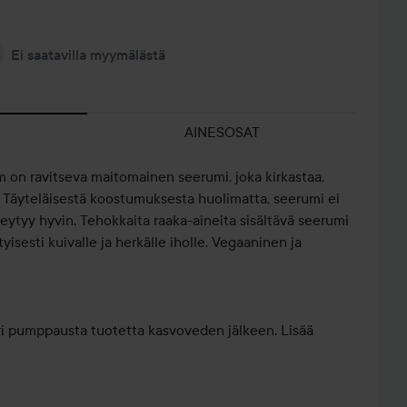
Ei saatavilla myymälästä
AINESOSAT
on ravitseva maitomainen seerumi, joka kirkastaa,
a. Täyteläisestä koostumuksesta huolimatta, seerumi ei
meytyy hyvin. Tehokkaita raaka-aineita sisältävä seerumi
ityisesti kuivalle ja herkälle iholle. Vegaaninen ja
ari pumppausta tuotetta kasvoveden jälkeen. Lisää