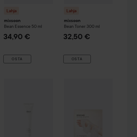
Lahja
Lahja
mixsoon
mixsoon
Bean Essence
50 ml
Bean Toner
300 ml
34,90 €
32,50 €
OSTA
OSTA
gen Serum
Lahja
mixsoon
30 ml
Bean Eye Cream
20 ml
26,90 €
32,50 €
Lahja
mixsoon
Bean Collagen Mask