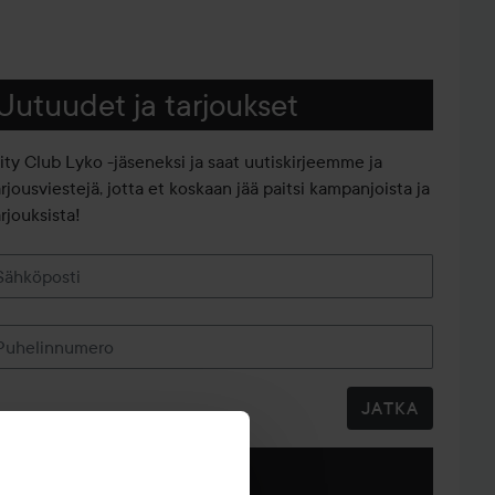
Uutuudet ja tarjoukset
iity Club Lyko -jäseneksi ja saat uutiskirjeemme ja
arjousviestejä, jotta et koskaan jää paitsi kampanjoista ja
rjouksista!
Sähköposti
Puhelinnumero
JATKA
Seuraa meitä