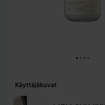
SIIRTYÄ JHK TUOTETIEDOT
Käyttäjäkuvat