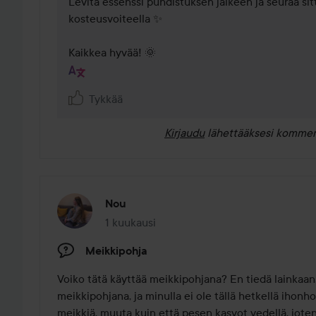
Levitä essenssi puhdistuksen jälkeen ja seuraa sitt
kosteusvoiteella ✨ 

Kaikkea hyvää! 🌞
Tykkää
Kirjaudu
lähettääksesi kommen
Nou
1 kuukausi
Viesti luotiin 1 kuukausi
Meikkipohja
Voiko tätä käyttää meikkipohjana? En tiedä lainkaan, 
meikkipohjana, ja minulla ei ole tällä hetkellä ihonho
meikkiä, muuta kuin että pesen kasvot vedellä, joten