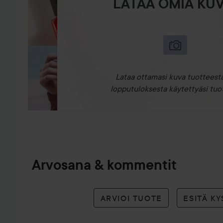
LATAA OMIA KUV
Lataa ottamasi kuva tuotteesta
lopputuloksesta käytettyäsi tuot
Arvosana & kommentit
ARVIOI TUOTE
ESITÄ K