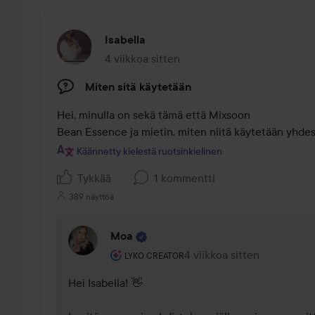
Isabella
4 viikkoa sitten
Viesti luotiin 4 viikkoa sitten
Miten sitä käytetään
Hei, minulla on sekä tämä että Mixsoon

Bean Essence ja mietin, miten niitä käytetään yhde
Käännetty kielestä ruotsinkielinen
Tykkää
1 kommentti
389 näyttöä
Moa
Käyttäjän rooli: Lyko Creator.
4 viikkoa sitten
Kommentti lisättiin 4 viikk
LYKO CREATOR
Hei Isabella! 👋 
