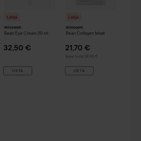
Lahja
Lahja
mixsoon
mixsoon
Bean Eye Cream
20 ml
Bean Collagen Mask
32,50 €
21,70 €
Suositeltu hinta 28,90 €
Suos. hinta 28,90 €
OSTA
OSTA