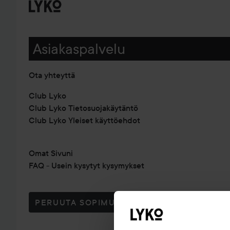
Asiakaspalvelu
Ota yhteyttä
Club Lyko
Club Lyko Tietosuojakäytäntö
Club Lyko Yleiset käyttöehdot
Omat Sivuni
FAQ - Usein kysytyt kysymykset
PERUUTA SOPIMUS TÄSTÄ