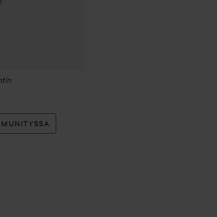
l
tin
MMUNITYSSA