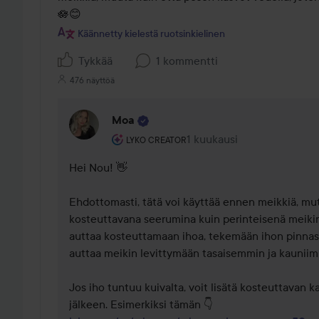
🪷😊
Käännetty kielestä ruotsinkielinen
Tykkää
1 kommentti
476 näyttöä
Moa
Käyttäjän rooli: Lyko Creator.
1 kuukausi
Kommentti lisättiin 1 kuuk
LYKO CREATOR
Hei Nou! 👋 

Ehdottomasti, tätä voi käyttää ennen meikkiä, mu
kosteuttavana seerumina kuin perinteisenä meikin
auttaa kosteuttamaan ihoa, tekemään ihon pinna
auttaa meikin levittymään tasaisemmin ja kauniim
Jos iho tuntuu kuivalta, voit lisätä kosteuttavan 