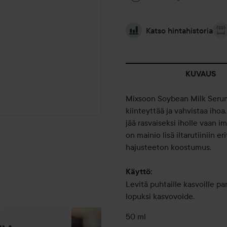
Katso hintahistoria
KUVAUS
Mixsoon Soybean Milk Serum 
kiinteyttää ja vahvistaa iho
jää rasvaiseksi iholle vaan i
on mainio lisä iltarutiiniin er
hajusteeton koostumus.
Käyttö:
Levitä puhtaille kasvoille p
lopuksi kasvovoide.
50 ml