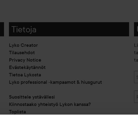
Tietoja
Lyko Creator
L
Tilausehdot
t
Privacy Notice
ta
Evästekäytännöt
Tietoa Lykosta
Lyko professional -kampaamot & hiusgurut
Suosittele ystävällesi
Kiinnostaako yhteistyö Lykon kanssa?
Toplista
Alennuskoodit
Saavutettavuusseloste