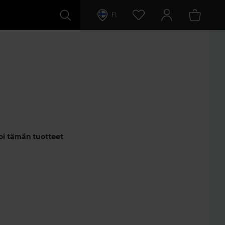
FI
entit
oi tämän tuotteet