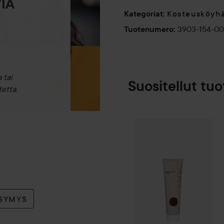
IA
Kosteusköyhä
Kategoriat
:
3903-154-0
Tuotenumero
:
 tai
Suositellut tuo
etta.
By Lyko
Oh My 
SPONSOROITU
YSYMYS