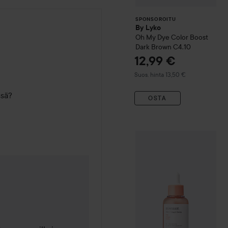
SPONSOROITU
By Lyko
Oh My Dye Color Boost
Dark Brown C4.10
12,99 €
Suositeltu hinta 13,50 €
Suos. hinta 13,50 €
ssä?
OSTA
Lahja
mixsoon
PDRN Colla
oa sitten