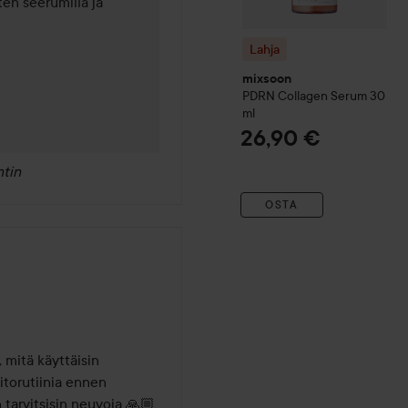
en seerumilla ja 
Lahja
mixsoon
PDRN Collagen Serum
30
ml
26,90 €
tin
OSTA
mitä käyttäisin 
itorutiinia ennen 
 tarvitsisin neuvoja 🙏🏼