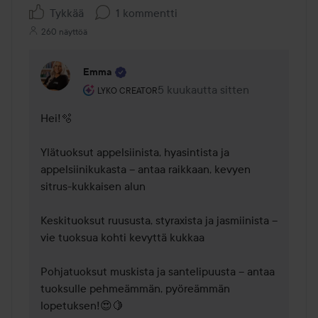
Tykkää
1 kommentti
260 näyttöä
Emma
Käyttäjän rooli: Lyko Creator.
5 kuukautta sitten
Kommentti lisättiin 5 kuukautta 
LYKO CREATOR
Hei!🫧 

Ylätuoksut appelsiinista, hyasintista ja 
appelsiinikukasta – antaa raikkaan, kevyen 
sitrus-kukkaisen alun

Keskituoksut ruususta, styraxista ja jasmiinista – 
vie tuoksua kohti kevyttä kukkaa

Pohjatuoksut muskista ja santelipuusta – antaa 
tuoksulle pehmeämmän, pyöreämmän 
lopetuksen!😍🍋 
