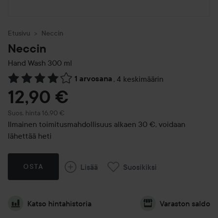
Etusivu
Neccin
Neccin
Hand Wash
300 ml
1 arvosana
,
4 keskimäärin
Siirtyä jhk Arvosana & kommentit
12,90 €
Suositeltu hinta 16,90 €
Suos. hinta 16,90 €
Ilmainen toimitusmahdollisuus alkaen 30 €, voidaan
lähettää heti
Lisää
Suosikiksi
OSTA
Katso hintahistoria
Varaston saldo