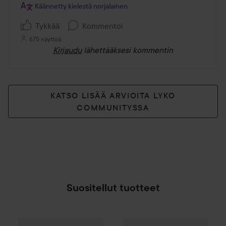
Käännetty kielestä norjalainen
Tykkää
Kommentoi
675 näyttöä
Kirjaudu
lähettääksesi kommentin
KATSO LISÄÄ ARVIOITA LYKO
COMMUNITYSSA
Suositellut tuotteet
Kampanja 24%
Scandinavian Soap Factory
Neccin
No.3 Dandruff Protect
Bloms