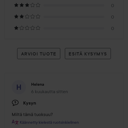
arvioon
0
0
0
ARVIOI TUOTE
ESITÄ KYSYMYS
Helena
6 kuukautta sitten
Viesti luotiin 6 kuukautta sitten
Kysyn
Miltä tämä tuoksuu?
Käännetty kielestä ruotsinkielinen