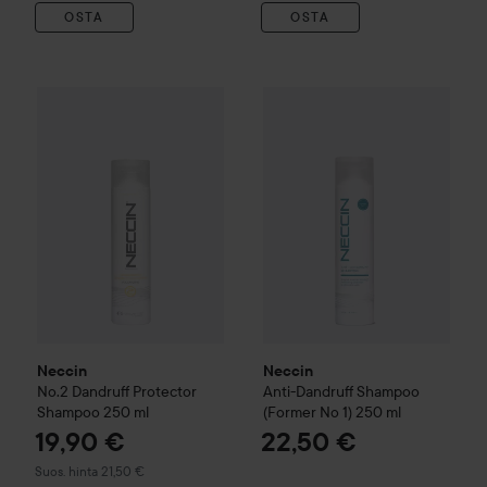
OSTA
OSTA
Neccin
Anti-Dandruff
19,90 €
Shampoo
Neccin
No.2 Dandruff Protector Shampoo
250 ml
Suositeltu hinta 21,50
Neccin
Neccin
No.2 Dandruff Protector
Anti-Dandruff
Shampoo
Shampoo
250 ml
(Former No 1)
250 ml
19,90 €
22,50 €
Suositeltu hinta 21,50 €
Suos. hinta 21,50 €