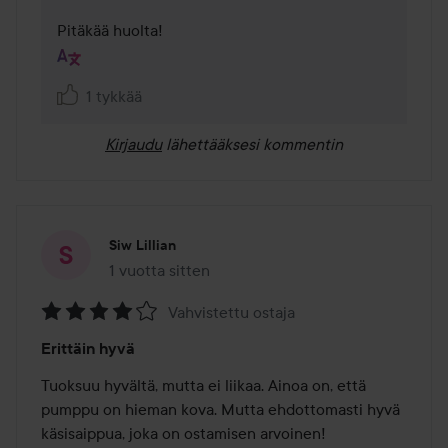
Pitäkää huolta!
1 tykkää
Kirjaudu
lähettääksesi kommentin
Siw Lillian
1 vuotta sitten
Viesti luotiin 1 vuotta sitten
Vahvistettu ostaja
Arvosana:
Erittäin hyvä
4
/
Tuoksuu hyvältä, mutta ei liikaa. Ainoa on, että 
5
pumppu on hieman kova. Mutta ehdottomasti hyvä 
käsisaippua, joka on ostamisen arvoinen!