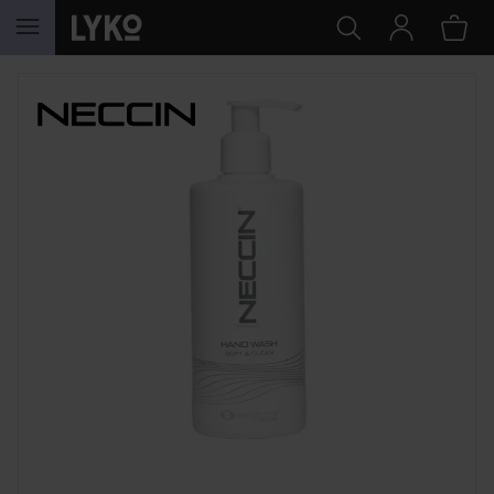
SIIRTYÄ JHK SISÄLTÖÖN