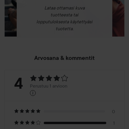
Lataa ottamasi kuva
tuotteesta tai
lopputuloksesta käytettyäsi
tuotetta.
Arvosana & kommentit
Arvosana:
4
Perustuu 1 arvioon
i
4
Perustuu
1
0
1