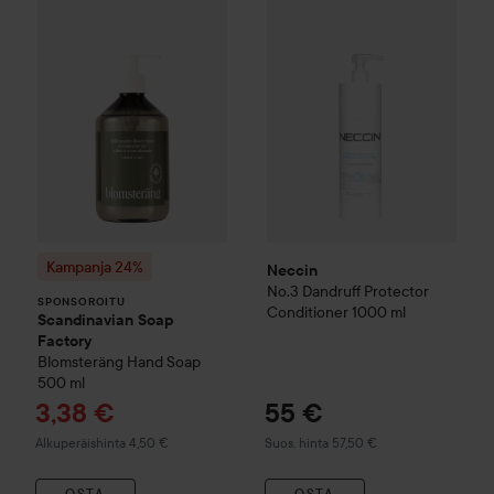
SPONSOROITU
Kampanja 24%
Neccin
No.3 Dandruff Protector
SPONSOROITU
Conditioner
1000 ml
Scandinavian Soap
Factory
Blomsteräng
Hand Soap
500 ml
Tarjoushinta
3,38 €
55 €
Normaali hinta 4,50 €
Suositeltu hinta 57,50 €
Alkuperäishinta 4,50 €
Suos. hinta 57,50 €
OSTA
OSTA