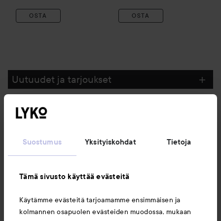
OSTA
OSTA
Uutuudet ja tarjoukset
Seuraa meitä
Suostumus
Yksityiskohdat
Tietoja
Asiakaspalvelu
Tämä sivusto käyttää evästeitä
Tietoja
Käytämme evästeitä tarjoamamme ensimmäisen ja
kolmannen osapuolen evästeiden muodossa, mukaan
Saattaisit myös tykätä