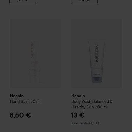
Neccin
Hand Balm
50 ml
8,50 €
Neccin
Body Wash Balanced &
Neccin
Neccin
Hand Balm
50 ml
Body Wash Balanced &
Healthy Skin
200 ml
8,50 €
13 €
Suositeltu hinta 13,50 €
Suos. hinta 13,50 €