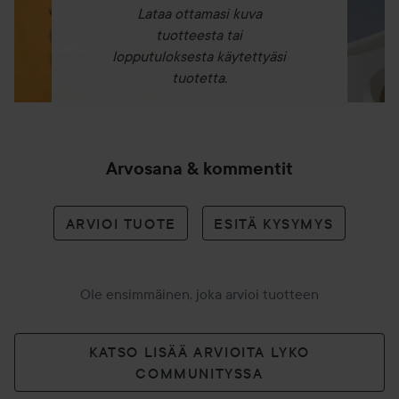
Käyttö:
Lataa ottamasi kuva
1. Ravista hyvin ennen käyttöä ja pidä purkkia
tuotteesta tai
pystyasennossa
lopputuloksesta käytettyäsi
tuotetta.
2. Ota pieni määrä kämmenelle ja hiero kosteille kasvoille
3. Huuhtele huolellisesti parhaan lopputuloksen
saavuttamiseksi
Arvosana & kommentit
200 ml
ARVIOI TUOTE
ESITÄ KYSYMYS
Ole ensimmäinen, joka arvioi tuotteen
KATSO LISÄÄ ARVIOITA LYKO
COMMUNITYSSA