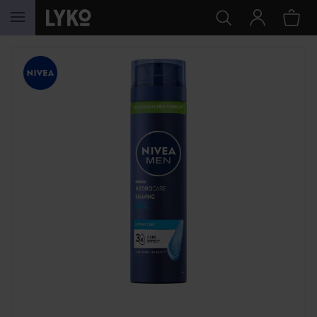
SIIRTYÄ JHK SISÄLTÖÖN