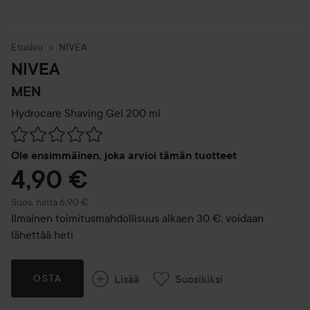
Etusivu
NIVEA
NIVEA
MEN
Hydrocare Shaving Gel
200 ml
Siirtyä jhk Arvosana & kommentit
Ole ensimmäinen, joka arvioi tämän tuotteet
4,90 €
Suositeltu hinta 6,90 €
Suos. hinta 6,90 €
Ilmainen toimitusmahdollisuus alkaen 30 €, voidaan
lähettää heti
Lisää
Suosikiksi
OSTA