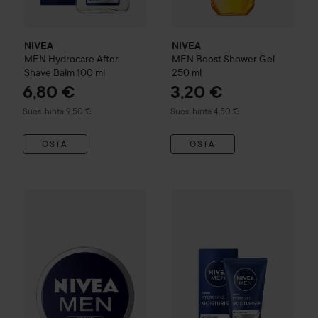
NIVEA
NIVEA
MEN
Hydrocare After
MEN
Boost Shower Gel
Shave Balm
100 ml
250 ml
6,80 €
3,20 €
Suositeltu hinta 9,50 €
Suositeltu hinta 4,50 €
Suos. hinta 9,50 €
Suos. hinta 4,50 €
OSTA
OSTA
5,30 €
NIVEA
MEN
Creme
150 ml
NIVEA
MEN
Protect & Care Mo
Suositeltu hinta 6,90 €