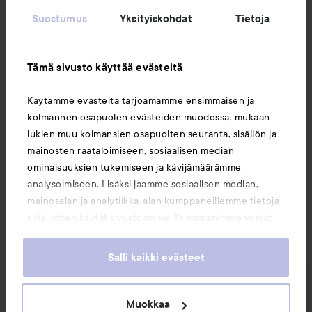
Suostumus
Yksityiskohdat
Tietoja
Asiakaspalvelu
Tämä sivusto käyttää evästeitä
Tietoja
Käytämme evästeitä tarjoamamme ensimmäisen ja
kolmannen osapuolen evästeiden muodossa, mukaan
Saattaisit myös tykätä
lukien muu kolmansien osapuolten seuranta, sisällön ja
mainosten räätälöimiseen, sosiaalisen median
ominaisuuksien tukemiseen ja kävijämäärämme
analysoimiseen. Lisäksi jaamme sosiaalisen median,
mainosalan ja analytiikka-alan kumppaneillemme tietoja
siitä, miten käytät sivustoamme. Kumppanimme voivat
yhdistää näitä tietoja muihin tietoihin, joita olet antanut
heille tai joita on kerätty, kun olet käyttänyt heidän
Salli kaikki evästeet
palvelujaan. Käyttämällä sivustoamme, hyväksyt
evästeiden käytön.
Muokkaa