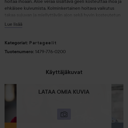
hoitaa ihoaan. Aloe veraa sisältävä geeli kosteuttaa ihoa ja
ehkäisee kuivumista. Kolminkertainen hoitava vaikutus
takaa sujuvan ja miellyttävän ajon sekä hyvin kosteutetun
ihon.
Lue lisää
Provitamiini B5 pehmentää partakarvoja ja auttaa
ehkäisemään haavoja. Innovatiivisen Ultra Glide
Partageelit
Kategoriat
:
Technology™ -teknologian ansiosta saat hellävaraisen ja
1479-776-0200
Tuotenumero
:
tarkan ajon optimaalisella suojalla. Tuote on pakattu 100 %
kierrätettyyn alumiinipurkkiin ja on kestävä valinta.
Käyttäjäkuvat
Varoitus: Varoitus: Painepakkaus: Voi räjähtää
kuumennettaessa. Pidä poissa lämmöltä, kuumilta
pinnoilta, kipinöiltä, avotulelta ja muilta sytytyslähteiltä.
LATAA OMIA KUVIA
Älä tupakoi. Älä puhkaise tai polta edes käytön jälkeen.
Suojaa auringonvalolta. Älä altista yli 50 °C lämpötiloille.
Säilytä lasten ulottumattomissa. 3,5 % sisällöstä on helposti
syttyvää.