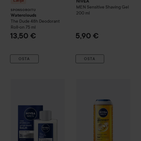
Lahja
NIVEA
MEN
Sensitive Shaving Gel
SPONSOROITU
200 ml
Waterclouds
The Dude
48h Deodorant
Roll-on
75 ml
13,50 €
5,90 €
OSTA
OSTA
6,80 €
NIVEA
MEN
Hydrocare After Shave Balm
NIVEA
MEN
100 ml
Boost Shower Gel
Suositeltu hinta 9,50 €