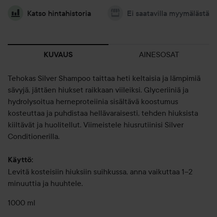
Katso hintahistoria
Ei saatavilla myymälästä
AINESOSAT
KUVAUS
Tehokas Silver Shampoo taittaa heti keltaisia ja lämpimiä
sävyjä, jättäen hiukset raikkaan viileiksi. Glyceriiniä ja
hydrolysoitua herneproteiinia sisältävä koostumus
kosteuttaa ja puhdistaa hellävaraisesti, tehden hiuksista
kiiltävät ja huolitellut. Viimeistele hiusrutiinisi Silver
Conditionerilla.
Käyttö:
Levitä kosteisiin hiuksiin suihkussa, anna vaikuttaa 1–2
minuuttia ja huuhtele.
1000 ml