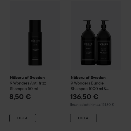
Nõberu of Sweden
9 Wonders Anti-frizz Shampoo
50 ml
8,50
Nõberu of Sweden
9 Wonders
Nõberu of Sweden
Nõberu of Sweden
9 Wonders Anti-frizz
9 Wonders Bundle
Shampoo
50 ml
Shampoo 1000 ml &
Conditioner 1000 ml
8,50 €
136,50 €
Ilman pakettihintaa: 151,80 €
OSTA
OSTA