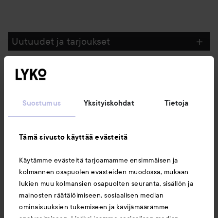
Uutuudet ja tarjoukset
Seuraa meitä
Suostumus
Yksityiskohdat
Tietoja
Asiakaspalvelu
Tämä sivusto käyttää evästeitä
Tietoja
Käytämme evästeitä tarjoamamme ensimmäisen ja
kolmannen osapuolen evästeiden muodossa, mukaan
Saattaisit myös tykätä
lukien muu kolmansien osapuolten seuranta, sisällön ja
mainosten räätälöimiseen, sosiaalisen median
ominaisuuksien tukemiseen ja kävijämäärämme