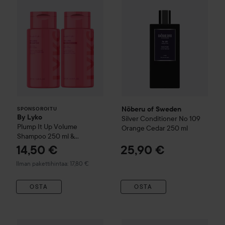
Nõberu of Sweden
SPONSOROITU
By Lyko
Silver Conditioner No 109
Plump It Up
Volume
Orange Cedar
250 ml
Shampoo 250 ml &
Conditioner 250 ml
14,50 €
25,90 €
Ilman pakettihintaa: 17,80 €
OSTA
OSTA
Nõberu of Sweden
9 Wonders 