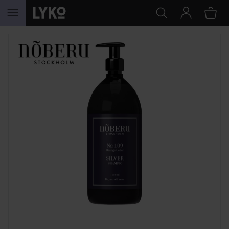
SIIRTYÄ JHK SISÄLTÖÖN