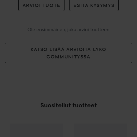
ARVIOI TUOTE
ESITÄ KYSYMYS
Ole ensimmäinen, joka arvioi tuotteen
KATSO LISÄÄ ARVIOITA LYKO
COMMUNITYSSA
Suositellut tuotteet
Nõberu of Sweden
Silver Con
By Lyko
Plump It Up
Volume Shampoo 250 ml & C
SPONSOROITU