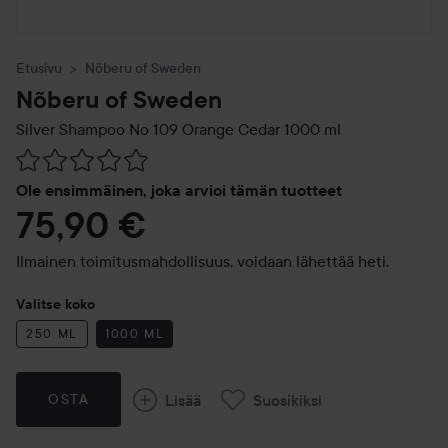
Etusivu
Nõberu of Sweden
Nõberu of Sweden
Silver Shampoo No 109 Orange Cedar
1000 ml
Siirtyä jhk Arvosana & kommentit
Ole ensimmäinen, joka arvioi tämän tuotteet
75,90 €
Ilmainen toimitusmahdollisuus, voidaan lähettää heti.
Valitse koko
250 ML
1000 ML
Lisää
Suosikiksi
OSTA