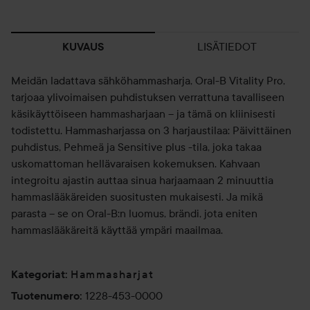
LISÄTIEDOT
KUVAUS
Meidän ladattava sähköhammasharja, Oral-B Vitality Pro,
tarjoaa ylivoimaisen puhdistuksen verrattuna tavalliseen
käsikäyttöiseen hammasharjaan – ja tämä on kliinisesti
todistettu. Hammasharjassa on 3 harjaustilaa: Päivittäinen
puhdistus, Pehmeä ja Sensitive plus -tila, joka takaa
uskomattoman hellävaraisen kokemuksen. Kahvaan
integroitu ajastin auttaa sinua harjaamaan 2 minuuttia
hammaslääkäreiden suositusten mukaisesti. Ja mikä
parasta – se on Oral-B:n luomus, brändi, jota eniten
hammaslääkäreitä käyttää ympäri maailmaa.
Hammasharjat
Kategoriat
:
1228-453-0000
Tuotenumero
: