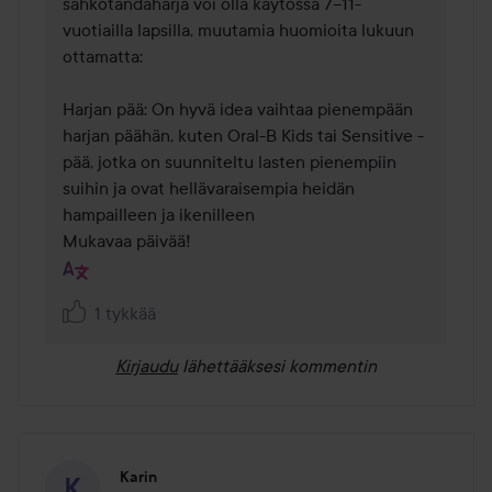
sähkötandaharja voi olla käytössä 7–11-
vuotiailla lapsilla, muutamia huomioita lukuun 
ottamatta:

Harjan pää: On hyvä idea vaihtaa pienempään 
harjan päähän, kuten Oral-B Kids tai Sensitive -
pää, jotka on suunniteltu lasten pienempiin 
suihin ja ovat hellävaraisempia heidän 
hampailleen ja ikenilleen 

Mukavaa päivää!
1 tykkää
Kirjaudu
lähettääksesi kommentin
Karin