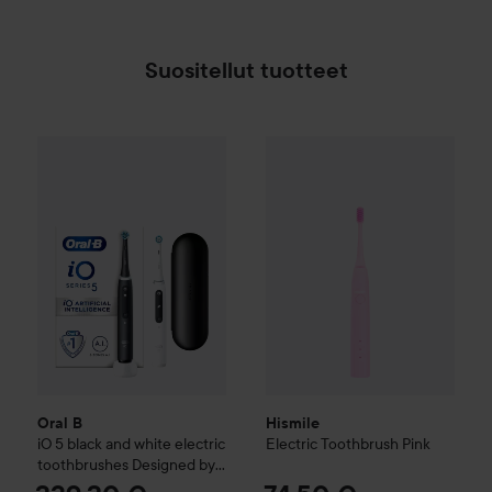
Suositellut tuotteet
Hismile
Electric Toothbrush
Pi
Oral B
iO 5 black and white electric toothbrushes Designed
Oral B
Hismile
iO 5 black and white electric
Electric Toothbrush
Pink
toothbrushes Designed by
Braun