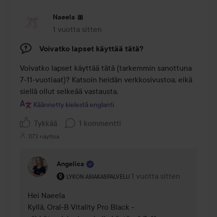
Naeela 🎀
1 vuotta sitten
Viesti luotiin 1 vuotta sitten
Voivatko lapset käyttää tätä?
Voivatko lapset käyttää tätä (tarkemmin sanottuna 
7-11-vuotiaat)? Katsoin heidän verkkosivustoa, eikä 
siellä ollut selkeää vastausta.
Käännetty kielestä englanti
Tykkää
1 kommentti
1173 näyttöä
Angelica
Käyttäjän rooli: Lykon asiakaspalvelu .
1 vuotta sitten
Kommentti lisättiin 1 vuot
LYKON ASIAKASPALVELU
Hei Naeela 

Kyllä, Oral-B Vitality Pro Black -