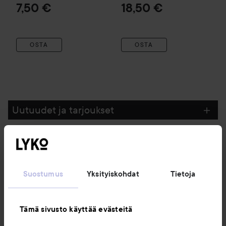
7,50 €
18,50 €
OSTA
OSTA
Uutuudet ja tarjoukset
Seuraa meitä
Suostumus
Yksityiskohdat
Tietoja
Asiakaspalvelu
Tämä sivusto käyttää evästeitä
Tietoja