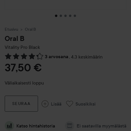
Etusivu
Oral B
Oral B
Vitality Pro Black
3 arvosana
,
4.3 keskimäärin
Siirtyä jhk Arvosana & kommentit
37,50 €
Väliaikaisesti loppu
Lisää
Suosikiksi
SEURAA
Katso hintahistoria
Ei saatavilla myymälästä