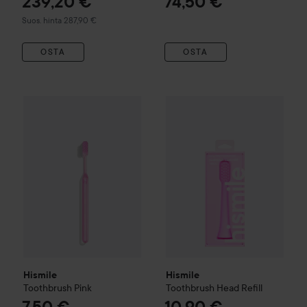
239,20 €
74,50 €
Suositeltu hinta 287,90 €
Suos. hinta 287,90 €
OSTA
OSTA
Hismile
Toothbrush
Pink
Hismile
Toothbrush Head Refil
7,50 €
Hismile
Hismile
Toothbrush
Pink
Toothbrush Head Refill