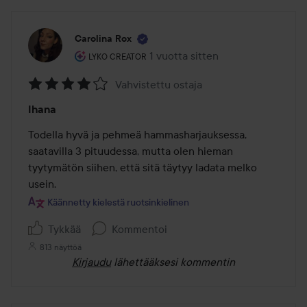
Carolina Rox
Käyttäjän rooli: Lyko Creator.
1 vuotta sitten
Viesti luotiin 1 vuotta sitten
LYKO CREATOR
Vahvistettu ostaja
Arvosana:
Ihana
4
/
Todella hyvä ja pehmeä hammasharjauksessa, 
5
saatavilla 3 pituudessa, mutta olen hieman 
tyytymätön siihen, että sitä täytyy ladata melko 
usein.
Käännetty kielestä ruotsinkielinen
Tykkää
Kommentoi
813 näyttöä
Kirjaudu
lähettääksesi kommentin