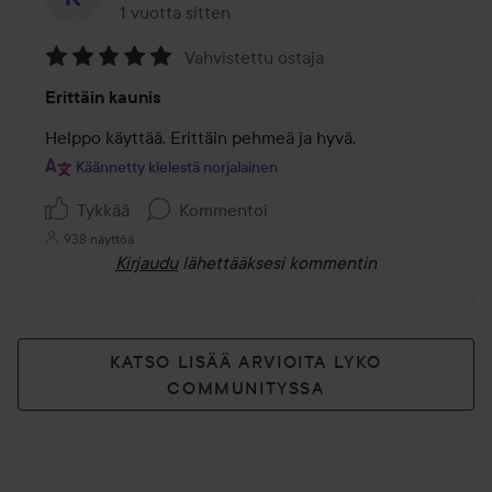
1 vuotta sitten
Viesti luotiin 1 vuotta sitten
Vahvistettu ostaja
Arvosana:
Erittäin kaunis
5
/
Helppo käyttää. Erittäin pehmeä ja hyvä.
5
Käännetty kielestä norjalainen
Tykkää
Kommentoi
938 näyttöä
Kirjaudu
lähettääksesi kommentin
KATSO LISÄÄ ARVIOITA LYKO
COMMUNITYSSA