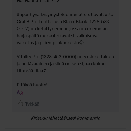
Hei Hanna-Lisa! 👋😍 

Super hyvä kysymys! Suurimmat erot ovat, että 
Oral B Pro Toothbrush Black Black (1228-523-
0002) on kehittyneempi, jossa on enemmän 
harjaspäitä mukautettavaksi, valkaiseva 
vaikutus ja pidempi akunkesto😊 

Vitality Pro (1228-453-0000) on yksinkertainen 
ja hellävarainen ja siinä on sen sijaan kolme 
kiinteää tilaa🙏 

Pitäkää huolta!
Tykkää
Kirjaudu
lähettääksesi kommentin