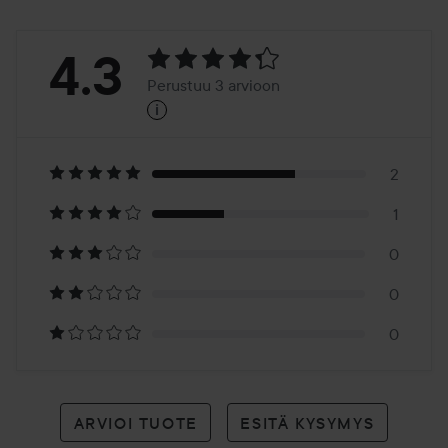
Arvosana:
4.3
Perustuu 3 arvioon
i
4.3
Perustuu
3
2
1
arvioon
0
0
0
ARVIOI TUOTE
ESITÄ KYSYMYS