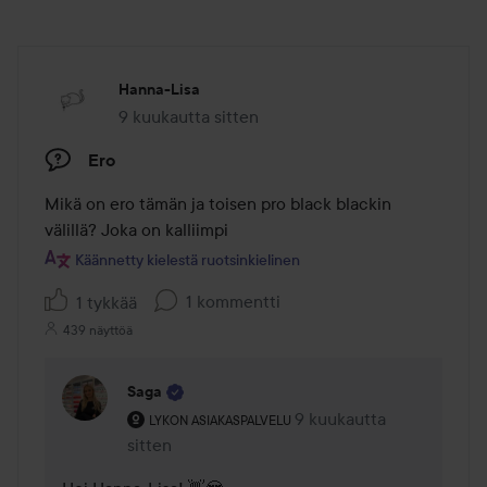
Hanna-Lisa
9 kuukautta sitten
Viesti luotiin 9 kuukautta sitten
Ero
Mikä on ero tämän ja toisen pro black blackin 
välillä? Joka on kalliimpi
Käännetty kielestä ruotsinkielinen
1 kommentti
1 tykkää
439 näyttöä
Saga
Käyttäjän rooli: Lykon asiakaspalvelu .
9 kuukautta
Kommentti lisättiin 9 kuu
LYKON ASIAKASPALVELU
sitten