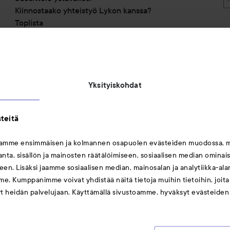
Kiinnostaako yhteistyö Lykon kanssa?
Toplista
Alennuskoodit
Saavutettavuusseloste
Michael Edwards Fragrances of the World
Yksityiskohdat
teitä
mamme ensimmäisen ja kolmannen osapuolen evästeiden muodossa, 
ta, sisällön ja mainosten räätälöimiseen, sosiaalisen median ominai
Saattaisit myös tykätä
en. Lisäksi jaamme sosiaalisen median, mainosalan ja analytiikka-al
me. Kumppanimme voivat yhdistää näitä tietoja muihin tietoihin, joita o
Huulet
yt heidän palvelujaan. Käyttämällä sivustoamme, hyväksyt evästeiden
Meikit
Hiukset