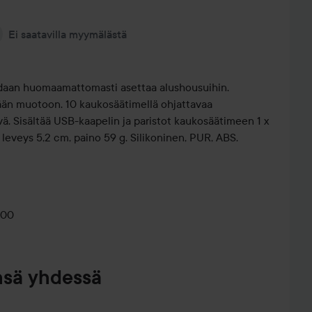
Ei saatavilla myymälästä
idaan huomaamattomasti asettaa alushousuihin.
ään muotoon. 10 kaukosäätimellä ohjattavaa
ä. Sisältää USB-kaapelin ja paristot kaukosäätimeen 1 x
 leveys 5,2 cm, paino 59 g. Silikoninen, PUR, ABS.
000
nsä yhdessä