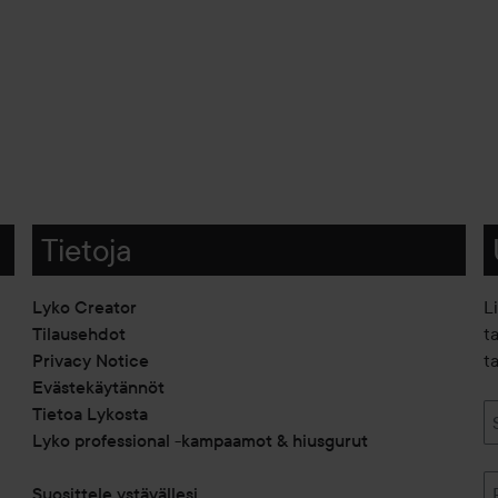
Tietoja
Lyko Creator
L
Tilausehdot
t
Privacy Notice
ta
Evästekäytännöt
Tietoa Lykosta
Lyko professional -kampaamot & hiusgurut
Suosittele ystävällesi