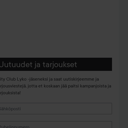
Uutuudet ja tarjoukset
iity Club Lyko -jäseneksi ja saat uutiskirjeemme ja
arjousviestejä, jotta et koskaan jää paitsi kampanjoista ja
rjouksista!
Sähköposti
Puhelinnumero