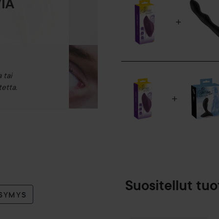
IA
 tai
etta.
Suositellut tuo
YSYMYS