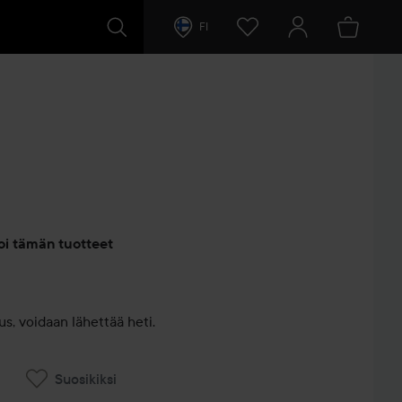
FI
entit
oi tämän tuotteet
s, voidaan lähettää heti.
Suosikiksi