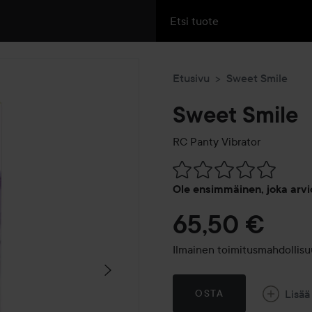
Etusivu
Sweet Smile
Sweet Smile
RC Panty Vibrator
Siirtyä jhk Arvosana & komm
Ole ensimmäinen, joka arvi
65,50 €
Ilmainen toimitusmahdollisuu
Lisää
OSTA