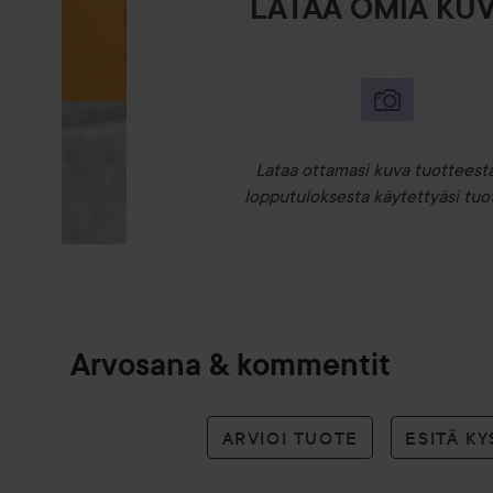
LATAA OMIA KUV
Lataa ottamasi kuva tuotteesta
lopputuloksesta käytettyäsi tuot
Arvosana & kommentit
ARVIOI TUOTE
ESITÄ K