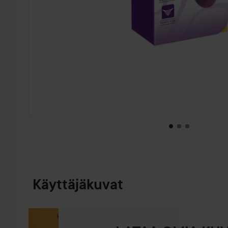
SIIRTYÄ JHK TUOTETIEDOT
Käyttäjäkuvat