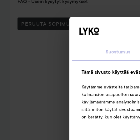
FAQ - Usein kysytyt kysymykset
PERUUTA SOPIMUS TÄSTÄ
Suostumus
Tämä sivusto käyttää eväs
Käytämme evästeitä tarjoa
kolmansien osapuolten seuran
kävijämäärämme analysoimise
siitä, miten käytät sivustoam
on kerätty, kun olet käyttän