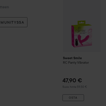
Sweet Smile
RC Panty Vibr
otteen
MMUNITYSSA
Sweet Smile
RC Panty Vibrator
47,90 €
Suositeltu hinta 59,50 €
Suos. hinta 59,50 €
OSTA