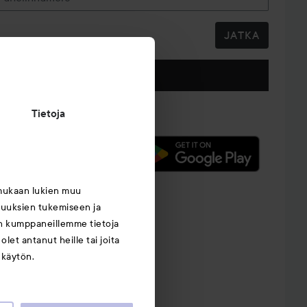
JATKA
Seuraa meitä
Tietoja
mukaan lukien muu
suuksien tukemiseen ja
an kumppaneillemme tietoja
let antanut heille tai joita
 käytön.