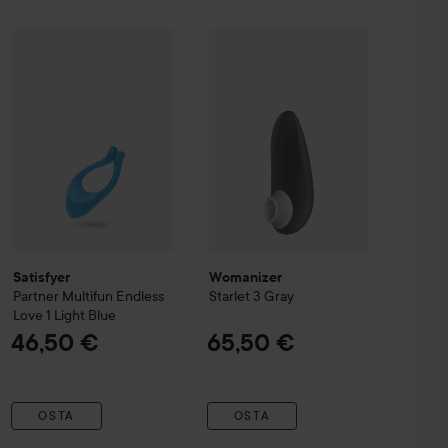
hite
Satisfyer
Partner Multifun Endless Love 1
Womanizer
Starlet 3
Light Blue
Gray
55,90 €
46,50 €
65,50 €
Satisfyer
Womanizer
Partner Multifun Endless
Starlet 3
Gray
Love 1
Light Blue
46,50 €
65,50 €
OSTA
OSTA