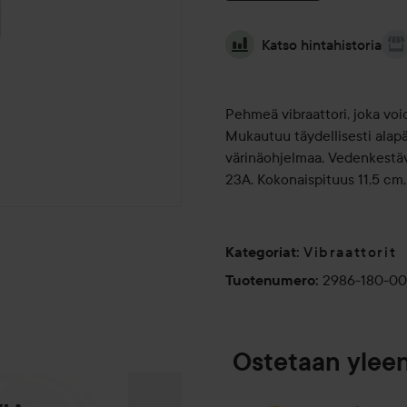
Katso hintahistoria
Pehmeä vibraattori, joka vo
Mukautuu täydellisesti alap
värinäohjelmaa. Vedenkestäv
23A. Kokonaispituus 11,5 cm,
Vibraattorit
Kategoriat
:
2986-180-0
Tuotenumero
:
Ostetaan ylee