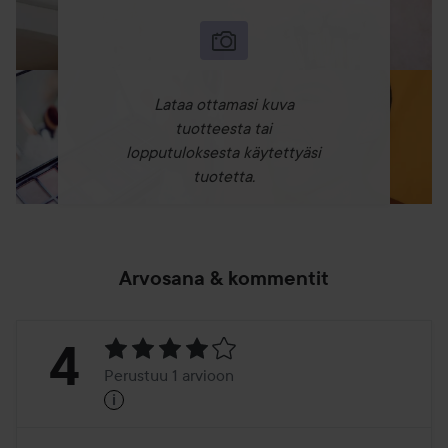
Lataa ottamasi kuva
tuotteesta tai
lopputuloksesta käytettyäsi
tuotetta.
Arvosana & kommentit
Arvosana:
4
Perustuu 1 arvioon
i
4
Perustuu