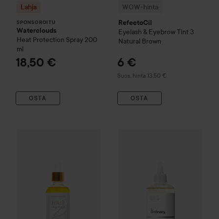
Lahja
WOW-hinta
RefectoCil
SPONSOROITU
Waterclouds
Eyelash & Eyebrow Tint
3
Heat Protection Spray
200
Natural Brown
ml
18,50 €
6 €
Suositeltu hinta 13,50 €
Suos. hinta 13,50 €
OSTA
OSTA
The Ordinary
Glycolic Acid 7%
25,80 €
WOW-hinta
Veloide
Hair asap Scalp Oil
100 ml
Suositeltu hinta 31,50 €