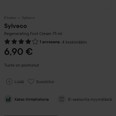
Etusivu
Sylveco
Sylveco
Regenerating Foot Cream
75 ml
1 arvosana
,
4 keskimäärin
Siirtyä jhk Arvosana & kommentit
6,90 €
Tuote on poistunut
Lisää
Suosikiksi
Katso hintahistoria
Ei saatavilla myymälästä