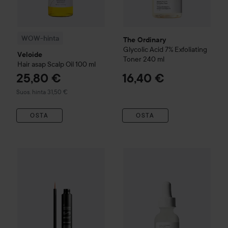
WOW-hinta
The Ordinary
Glycolic Acid 7% Exfoliating
Veloide
Toner
240 ml
Hair asap Scalp Oil
100 ml
25,80 €
16,40 €
Suositeltu hinta 31,50 €
Suos. hinta 31,50 €
OSTA
OSTA
The Ordinary
34,30 €
Niacinamide 10%
WOW-hinta
Nanolash
Eyelash Serum
3 ml
Suositeltu hinta 40,50 €