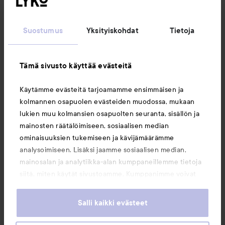
Seuraa meitä
Suostumus
Yksityiskohdat
Tietoja
Asiakaspalvelu
Tämä sivusto käyttää evästeitä
Tietoja
Käytämme evästeitä tarjoamamme ensimmäisen ja
kolmannen osapuolen evästeiden muodossa, mukaan
Saattaisit myös tykätä
lukien muu kolmansien osapuolten seuranta, sisällön ja
mainosten räätälöimiseen, sosiaalisen median
ominaisuuksien tukemiseen ja kävijämäärämme
analysoimiseen. Lisäksi jaamme sosiaalisen median,
mainosalan ja analytiikka-alan kumppaneillemme tietoja
siitä, miten käytät sivustoamme. Kumppanimme voivat
yhdistää näitä tietoja muihin tietoihin, joita olet antanut
heille tai joita on kerätty, kun olet käyttänyt heidän
Salli kaikki evästeet
palvelujaan. Käyttämällä sivustoamme, hyväksyt
evästeiden käytön.