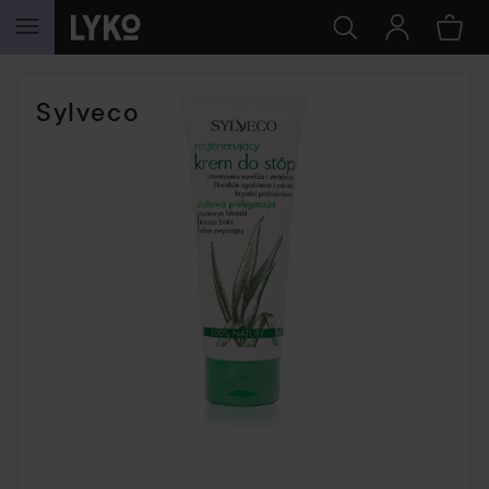
SIIRTYÄ JHK SISÄLTÖÖN
Sylveco