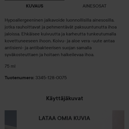
AINESOSAT
KUVAUS
Hypoallergeeninen jalkavoide luonnollisilla ainesosilla,
jotka rauhoittavat ja pehmentävät paksuuntunutta ihoa
jaloissa. Ehkäisee kuivuutta ja karheutta tunkeutumalla
kovettuneeseen ihoon. Koivu- ja aloe vera -uute antaa
antisieni- ja antibakteerisen suojan samalla
syväkosteuttaen ja hoitaen halkeilevaa ihoa.
75 ml
3345-128-0075
Tuotenumero
:
Käyttäjäkuvat
LATAA OMIA KUVIA