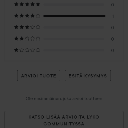
1
0
1
arvioon
0
0
0
ARVIOI TUOTE
ESITÄ KYSYMYS
Ole ensimmäinen, joka arvioi tuotteen
KATSO LISÄÄ ARVIOITA LYKO
COMMUNITYSSA