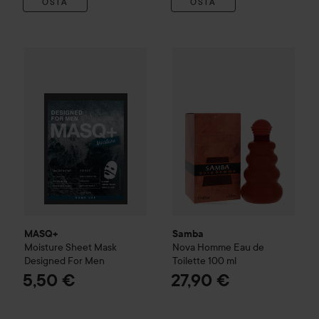
OSTA
OSTA
MASQ+
Moisture Sheet Mask Designed For Men
Samba
Nova Homme Eau de To
5,50 €
MASQ+
Samba
Moisture Sheet Mask
Nova Homme Eau de
Designed For Men
Toilette
100 ml
5,50 €
27,90 €