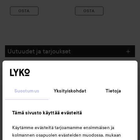
OSTA
OSTA
Uutuudet ja tarjoukset
Seuraa meitä
Suostumus
Yksityiskohdat
Tietoja
Asiakaspalvelu
Tämä sivusto käyttää evästeitä
Tietoja
Käytämme evästeitä tarjoamamme ensimmäisen ja
kolmannen osapuolen evästeiden muodossa, mukaan
Saattaisit myös tykätä