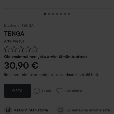
Etusivu
TENGA
TENGA
Arte Weave
Siirtyä jhk Arvosana & kommentit
Ole ensimmäinen, joka arvioi tämän tuotteet
30,90 €
Ilmainen toimitusmahdollisuus, voidaan lähettää heti.
Lisää
Suosikiksi
OSTA
Katso hintahistoria
Ei saatavilla myymälästä