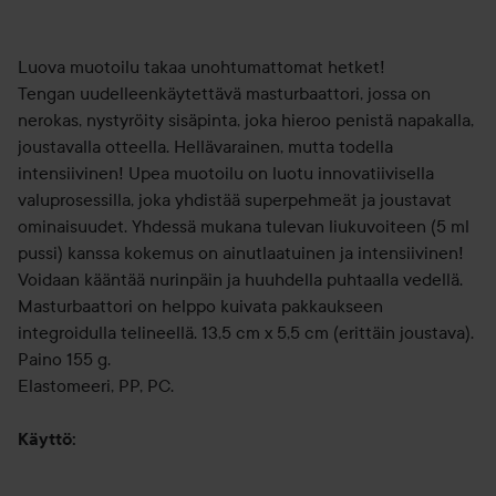
Luova muotoilu takaa unohtumattomat hetket!
Tengan uudelleenkäytettävä masturbaattori, jossa on
nerokas, nystyröity sisäpinta, joka hieroo penistä napakalla,
joustavalla otteella. Hellävarainen, mutta todella
intensiivinen! Upea muotoilu on luotu innovatiivisella
valuprosessilla, joka yhdistää superpehmeät ja joustavat
ominaisuudet. Yhdessä mukana tulevan liukuvoiteen (5 ml
pussi) kanssa kokemus on ainutlaatuinen ja intensiivinen!
Voidaan kääntää nurinpäin ja huuhdella puhtaalla vedellä.
Masturbaattori on helppo kuivata pakkaukseen
integroidulla telineellä. 13,5 cm x 5,5 cm (erittäin joustava).
Paino 155 g.
Elastomeeri, PP, PC.
Käyttö: