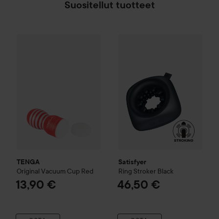
Suositellut tuotteet
TENGA
Original Vacuum Cup Red
Satisfyer
Ring Stroker
Black
13,90 €
46
TENGA
Satisfyer
Original Vacuum Cup Red
Ring Stroker
Black
13,90 €
46,50 €