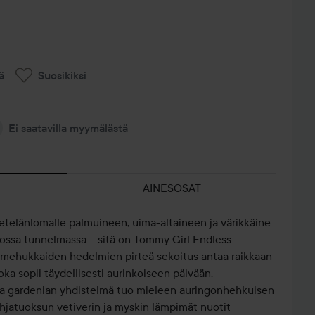
ä
Suosikiksi
Ei saatavilla myymälästä
AINESOSAT
e etelänlomalle palmuineen, uima-altaineen ja värikkäine
ossa tunnelmassa – sitä on Tommy Girl Endless
 mehukkaiden hedelmien pirteä sekoitus antaa raikkaan
joka sopii täydellisesti aurinkoiseen päivään.
ja gardenian yhdistelmä tuo mieleen auringonhehkuisen
hjatuoksun vetiverin ja myskin lämpimät nuotit