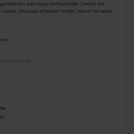
gonlaskulta, joka viipyy iholla pitkään. Tommy Girl
oksu, joka sopii erityisesti sinulle, joka et voi saada
itrus
ukkaat hedelmät
nia
tte
00