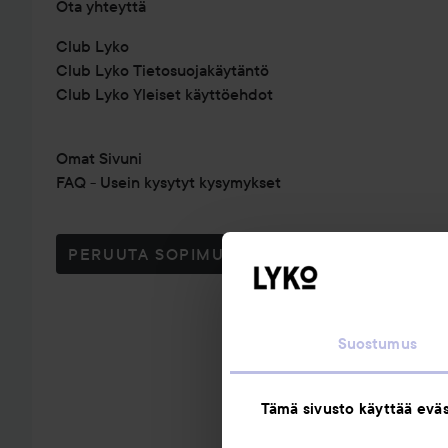
Ota yhteyttä
Club Lyko
Club Lyko Tietosuojakäytäntö
Club Lyko Yleiset käyttöehdot
Omat Sivuni
FAQ - Usein kysytyt kysymykset
PERUUTA SOPIMUS TÄSTÄ
Suostumus
Tämä sivusto käyttää eväs