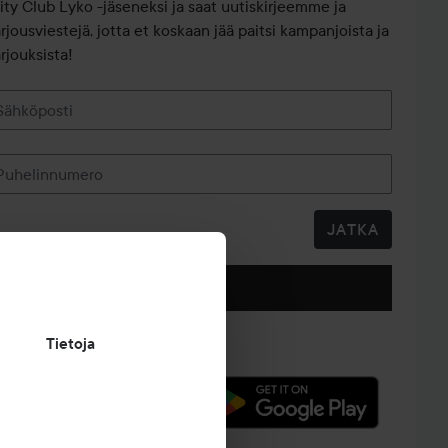
iity Club Lyko -jäseneksi ja saat uutiskirjeemme ja
arjousviestejä, jotta et koskaan jää paitsi kampanjoista ja
rjouksista!
Sähköposti
Puhelinnumero
JATKA
Seuraa meitä
Tietoja