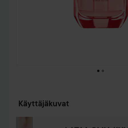
SIIRTYÄ JHK TUOTETIEDOT
Käyttäjäkuvat