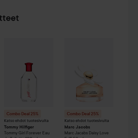
tteet
Tarjoushinta
42,75 €
lfiger
Combo Deal 25%
Tommy Girl
Tommy Girl Eau De Toilette
Tommy Hilfiger
Combo Deal 25%
Tommy Girl Forever Eau de To
30 ml
Marc Jacobs
Marc
Ilman kampanjaa 57 €
Combo Deal 25%
Combo Deal 25%
Katso ehdot tuotesivulta
Katso ehdot tuotesivulta
Tommy Hilfiger
Marc Jacobs
Tommy Girl Forever Eau
Marc Jacabs Daisy Love