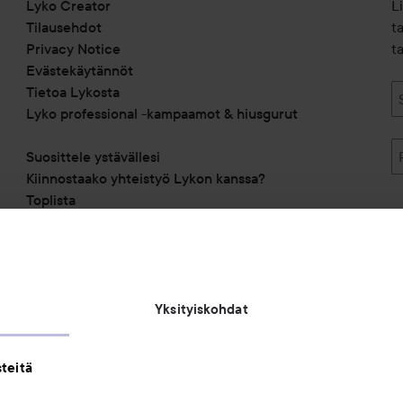
Lyko Creator
L
Tilausehdot
t
Privacy Notice
ta
Evästekäytännöt
Tietoa Lykosta
Lyko professional -kampaamot & hiusgurut
Suosittele ystävällesi
Kiinnostaako yhteistyö Lykon kanssa?
Toplista
Alennuskoodit
Saavutettavuusseloste
Michael Edwards Fragrances of the World
Yksityiskohdat
teitä