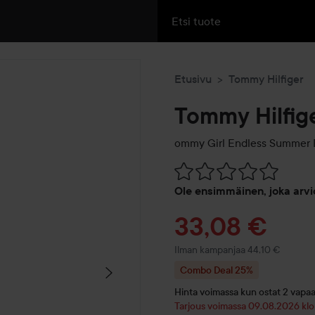
Etusivu
Tommy Hilfiger
Tommy Hilfig
ommy Girl Endless Summer E
Siirtyä jhk Arvosana & komm
Ole ensimmäinen, joka arvi
Tarjoushint
33,08 €
Ilman kampanjaa 44,10 €
Combo Deal 25%
Hinta voimassa kun ostat 2 vapaav
Tarjous voimassa 09.08.2026 klo