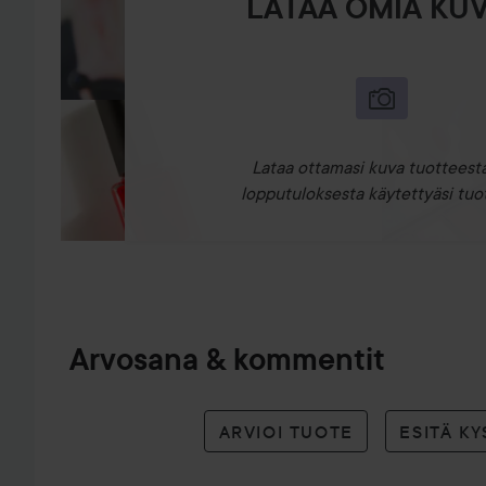
LATAA OMIA KUV
Lataa ottamasi kuva tuotteesta
lopputuloksesta käytettyäsi tuot
Arvosana & kommentit
ARVIOI TUOTE
ESITÄ K