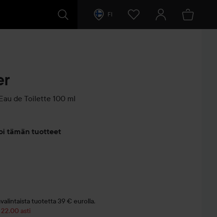
FI
er
au de Toilette
100 ml
entit
oi tämän tuotteet
a
alintaista tuotetta 39 € eurolla.
 22.00 asti