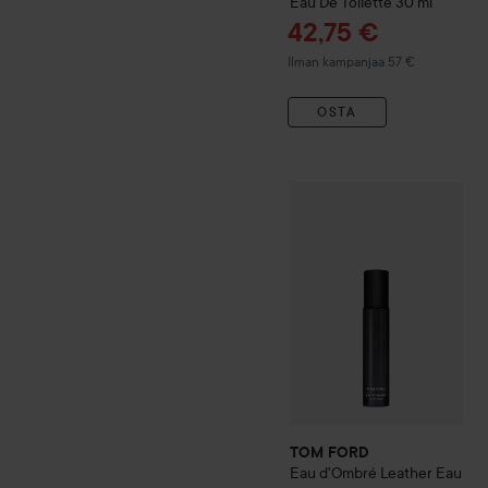
Eau De Toilette
30 ml
Tarjoushinta
42,75 €
Ilman kampanjaa 57 €
OSTA
TOM FORD
Eau d'Ombré Le
TOM FORD
Eau d'Ombré Leather Eau