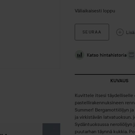
Väliaikaisesti loppu
Lisä
SEURAA
Katso hintahistoria
KUVAUS
Kuvittele itsesi täydellisell
pastellirakennuksineen renn
Summer! Bergamottiöljyn ja
ja virkistävän latvatuoksun, 
Sydäntuoksussa neroliöljyn 
puutarhan täynnä kukkia. Po