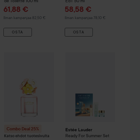
de Toilette
100 ml
EdT
50 ml
Tarjoushinta
Tarjoushinta
61,88 €
58,58 €
Ilman kampanjaa 82,50 €
Ilman kampanjaa 78,10 €
OSTA
OSTA
Tar
ather Eau de Toilette Travel Spray
10 ml
62
43 €
Combo Deal 25%
Marc Jacobs
Estée Lauder
Daisy Eau So Fresh EdT
Ready For Summer S
75 ml
Ilman 
Combo Deal 25%
Estée Lauder
Ready For Summer Set
Katso ehdot tuotesivulta