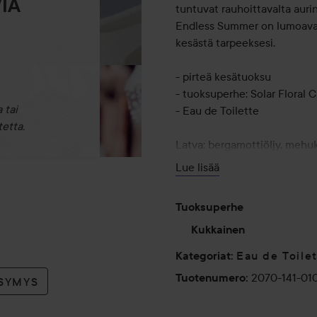
IA
tuntuvat rauhoittavalta aurin
Endless Summer on lumoava tu
kesästä tarpeeksesi.
- pirteä kesätuoksu
- tuoksuperhe: Solar Floral C
 tai
- Eau de Toilette
etta.
Latva: bergamottiöljy, meh
Sydän: neroliöljy, solar garde
Lue lisää
Pohja: vetiver, myski
100 ml
Tuoksuperhe
Kukkainen
Eau de Toile
Kategoriat
:
2070-141-01
Tuotenumero
:
YSYMYS