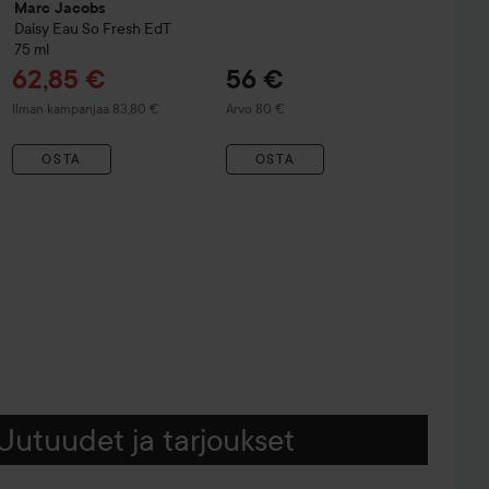
Marc Jacobs
Daisy Eau So Fresh EdT
75 ml
Tarjoushinta
62,85 €
56 €
Ilman kampanjaa 83,80 €
Arvo 80 €
OSTA
OSTA
Uutuudet ja tarjoukset