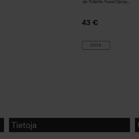
de Toilette Travel Spray
10 ml
43 €
OSTA
Tietoja