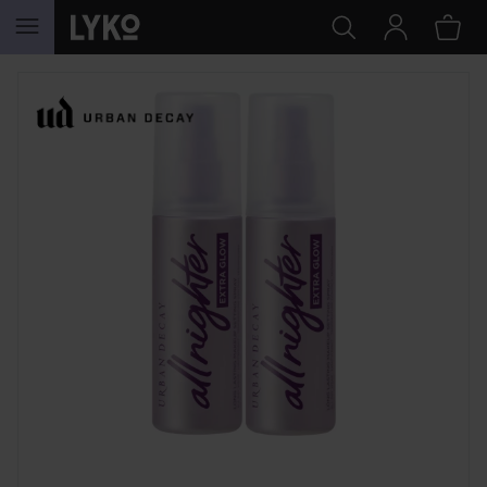
SIIRTYÄ JHK SISÄLTÖÖN