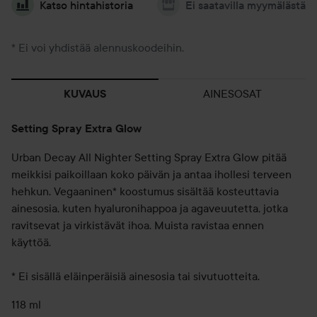
Katso hintahistoria
Ei saatavilla myymälästä
* Ei voi yhdistää alennuskoodeihin.
AINESOSAT
KUVAUS
Setting Spray Extra Glow
Urban Decay All Nighter Setting Spray Extra Glow pitää
meikkisi paikoillaan koko päivän ja antaa ihollesi terveen
hehkun. Vegaaninen* koostumus sisältää kosteuttavia
ainesosia, kuten hyaluronihappoa ja agaveuutetta, jotka
ravitsevat ja virkistävät ihoa. Muista ravistaa ennen
käyttöä.
* Ei sisällä eläinperäisiä ainesosia tai sivutuotteita.
118 ml