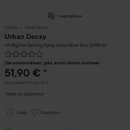
1 käyttäjäkuva
Etusivu
Urban Decay
Urban Decay
All Nighter Setting Spray Extra Glow Duo 2x118 ml
Siirtyä jhk Arvosana & kommentit
Ole ensimmäinen, joka arvioi tämän tuotteet
51,90 €
*
Ilman pakettihintaa: 52 €
Tuote on poistunut
Lisää
Suosikiksi