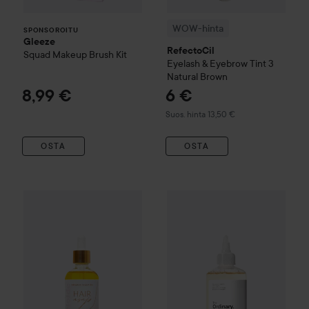
WOW-hinta
SPONSOROITU
Gleeze
RefectoCil
Squad Makeup Brush Kit
Eyelash & Eyebrow Tint
3
Natural Brown
8,99 €
6 €
Suositeltu hinta 13,50 €
Suos. hinta 13,50 €
OSTA
OSTA
The Ordinary
Glycolic Acid 7%
25,80 €
WOW-hinta
Veloide
Hair asap Scalp Oil
100 ml
Suositeltu hinta 31,50 €