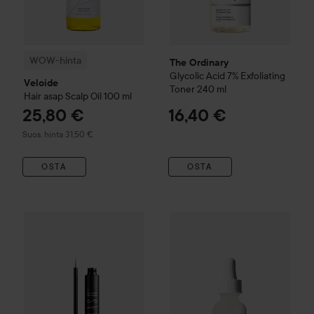
WOW-hinta
The Ordinary
Glycolic Acid 7% Exfoliating
Veloide
Toner
240 ml
Hair asap Scalp Oil
100 ml
25,80 €
16,40 €
Suositeltu hinta 31,50 €
Suos. hinta 31,50 €
OSTA
OSTA
The Ordinary
34,30 €
Niacinamide 10%
WOW-hinta
Nanolash
Eyelash Serum
3 ml
Suositeltu hinta 40,50 €