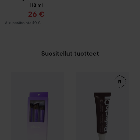
118 ml
Tarjoushinta
26 €
Normaali hinta 40 €
Alkuperäishinta 40 €
Suositellut tuotteet
Gleeze
Squad Makeup Brush Kit
8,99 €
WOW-hinta
RefectoCil
Eyelas
SPONSOROITU