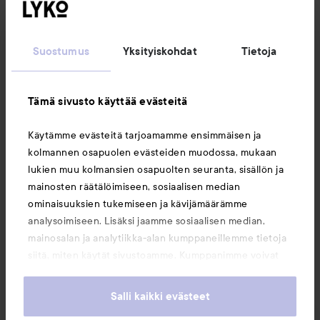
Seuraa meitä
Suostumus
Yksityiskohdat
Tietoja
Asiakaspalvelu
Tämä sivusto käyttää evästeitä
Tietoja
Käytämme evästeitä tarjoamamme ensimmäisen ja
kolmannen osapuolen evästeiden muodossa, mukaan
Saattaisit myös tykätä
lukien muu kolmansien osapuolten seuranta, sisällön ja
mainosten räätälöimiseen, sosiaalisen median
ominaisuuksien tukemiseen ja kävijämäärämme
analysoimiseen. Lisäksi jaamme sosiaalisen median,
mainosalan ja analytiikka-alan kumppaneillemme tietoja
siitä, miten käytät sivustoamme. Kumppanimme voivat
yhdistää näitä tietoja muihin tietoihin, joita olet antanut
heille tai joita on kerätty, kun olet käyttänyt heidän
Salli kaikki evästeet
palvelujaan. Käyttämällä sivustoamme, hyväksyt