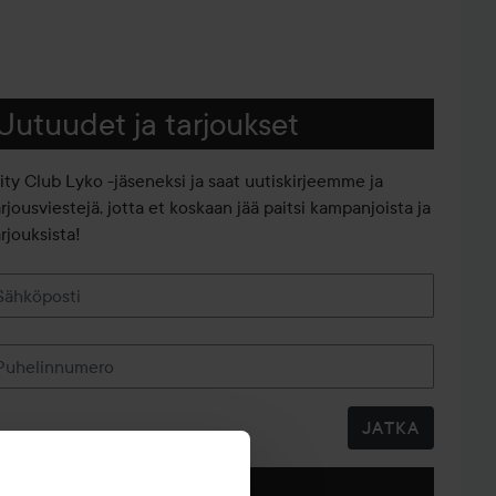
Uutuudet ja tarjoukset
iity Club Lyko -jäseneksi ja saat uutiskirjeemme ja
arjousviestejä, jotta et koskaan jää paitsi kampanjoista ja
rjouksista!
Sähköposti
Puhelinnumero
JATKA
Seuraa meitä