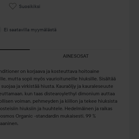
Suosikiksi
Ei saatavilla myymälästä
AINESOSAT
ditioner on korjaava ja kosteuttava hoitoaine
lle, mutta sopii myös vaurioituneille hiuksille. Sisältää
 suojaa ja virkistää hiusta. Kauraöljy ja kauraleseuute
euttamaan, kun taas distearoylethyl dimonium auttaa
lisen voiman, pehmeyden ja kiillon ja tekee hiuksista
kosteisiin hiuksiin ja huuhtele. Hedelmäinen ja raikas
 Cosmos Organic -standardin mukaisesti, 99 %
gaaninen.