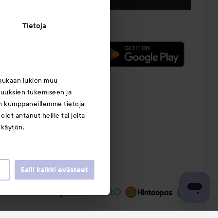
Tietoja
mukaan lukien muu
suuksien tukemiseen ja
an kumppaneillemme tietoja
let antanut heille tai joita
 käytön.
Salli kaikki evästeet