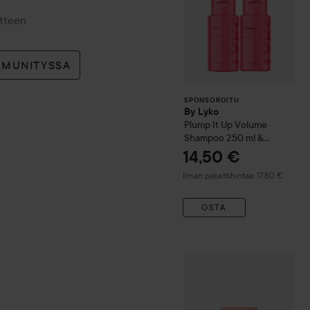
otteen
MMUNITYSSA
SPONSOROITU
By Lyko
Plump It Up
Volume
Shampoo 250 ml &
Conditioner 250 ml
14,50 €
Ilman pakettihintaa: 17,80 €
OSTA
Urtekram
Nordic Berry
Bod