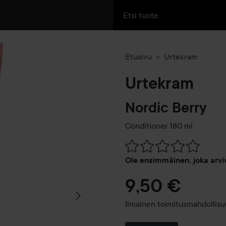
Etusivu
Urtekram
Urtekram
Nordic Berry
Conditioner
180 ml
Siirtyä jhk Arvosana & komm
Ole ensimmäinen, joka arvi
9,50 €
Ilmainen toimitusmahdollisu