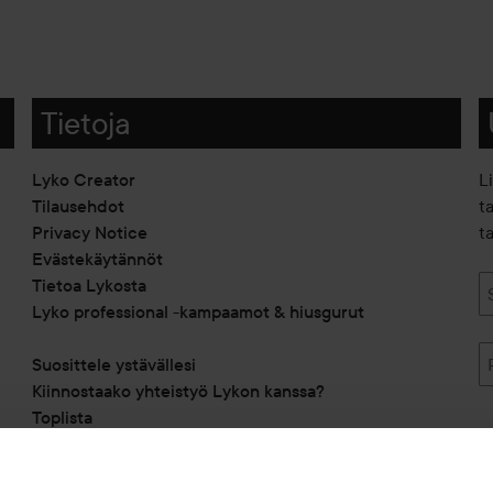
Tietoja
Lyko Creator
L
Tilausehdot
t
Privacy Notice
ta
Evästekäytännöt
Tietoa Lykosta
Lyko professional -kampaamot & hiusgurut
Suosittele ystävällesi
Kiinnostaako yhteistyö Lykon kanssa?
Toplista
Alennuskoodit
Saavutettavuusseloste