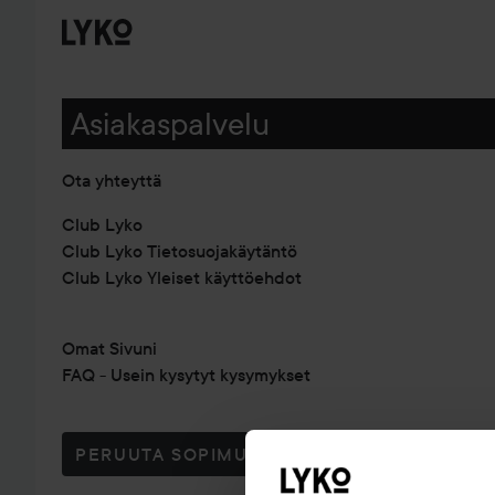
Asiakaspalvelu
Ota yhteyttä
Club Lyko
Club Lyko Tietosuojakäytäntö
Club Lyko Yleiset käyttöehdot
Omat Sivuni
FAQ - Usein kysytyt kysymykset
PERUUTA SOPIMUS TÄSTÄ