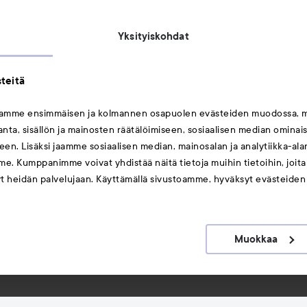
Michael Edwards Fragrances of the World
Yksityiskohdat
teitä
mamme ensimmäisen ja kolmannen osapuolen evästeiden muodossa, 
ta, sisällön ja mainosten räätälöimiseen, sosiaalisen median ominai
Saattaisit myös tykätä
en. Lisäksi jaamme sosiaalisen median, mainosalan ja analytiikka-al
me. Kumppanimme voivat yhdistää näitä tietoja muihin tietoihin, joita o
Huulet
yt heidän palvelujaan. Käyttämällä sivustoamme, hyväksyt evästeiden
Meikit
Hiukset
Muokkaa