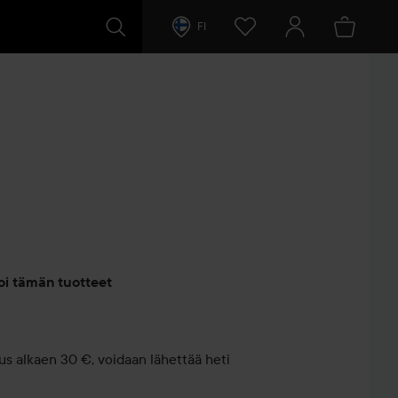
FI
entit
oi tämän tuotteet
us alkaen 30 €, voidaan lähettää heti