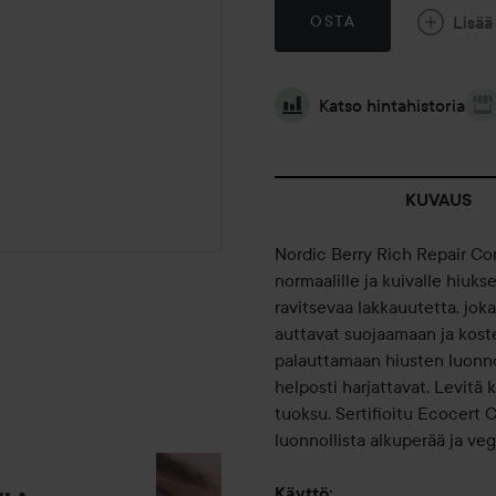
Lisää
OSTA
Katso hintahistoria
KUVAUS
Nordic Berry Rich Repair Con
normaalille ja kuivalle hiukse
ravitsevaa lakkauutetta, joka
auttavat suojaamaan ja kost
palauttamaan hiusten luonnol
helposti harjattavat. Levitä 
tuoksu. Sertifioitu Ecocert
luonnollista alkuperää ja ve
Käyttö: