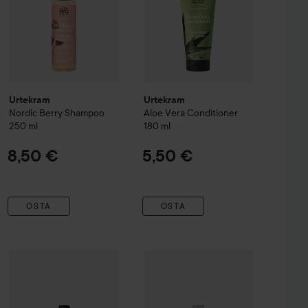
Urtekram
Urtekram
Nordic Berry
Shampoo
Aloe Vera
Conditioner
250 ml
180 ml
8,50 €
5,50 €
OSTA
OSTA
y Cream
Urtekram
200 ml
Aloe Vera
For Normal Hair
Urtekram
Revitalizing Shampoo
Coconut
Hair Oil Organic
500 m
10,50 €