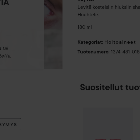
IA
Levitä kosteisiin hiuksiin 
Huuhtele.
180 ml
Hoitoaineet
Kategoriat
:
 tai
1374-481-01
Tuotenumero
:
etta.
Suositellut tuo
By Lyko
Plump 
SPONSOROITU
YSYMYS