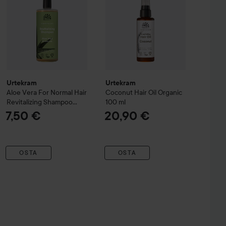
Urtekram
Urtekram
Aloe Vera
For Normal Hair
Coconut
Hair Oil Organic
Revitalizing Shampoo
100 ml
500 ml
7,50 €
20,90 €
OSTA
OSTA