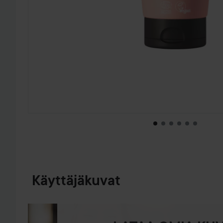
SIIRTYÄ JHK TUOTETIEDOT
Käyttäjäkuvat