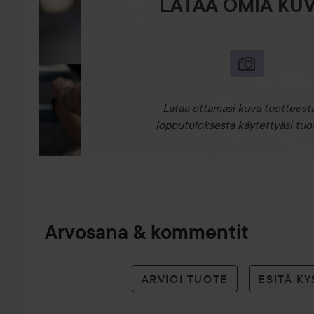
LATAA OMIA KUV
Lataa ottamasi kuva tuotteesta
lopputuloksesta käytettyäsi tuot
Arvosana & kommentit
ARVIOI TUOTE
ESITÄ K