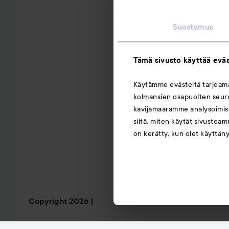
Suostumus
Tämä sivusto käyttää eväs
Käytämme evästeitä tarjoa
kolmansien osapuolten seuran
kävijämäärämme analysoimise
siitä, miten käytät sivustoam
on kerätty, kun olet käyttän
Copyright 2026