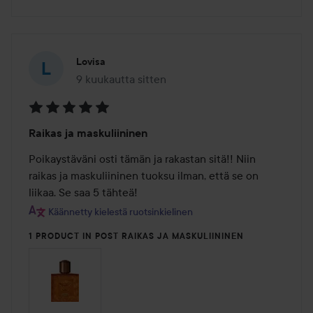
Lovisa
9 kuukautta sitten
Viesti luotiin 9 kuukautta sitten
Arvosana:
Raikas ja maskuliininen
5
/
Poikaystäväni osti tämän ja rakastan sitä!! Niin 
5
raikas ja maskuliininen tuoksu ilman, että se on 
liikaa. Se saa 5 tähteä!
Käännetty kielestä ruotsinkielinen
1 PRODUCT IN POST RAIKAS JA MASKULIININEN