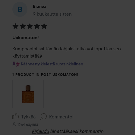
Bianca
9 kuukautta sitten
Viesti luotiin 9 kuukautta sitten
Arvosana:
Uskomaton!
5
/
Kumppanini sai tämän lahjaksi eikä voi lopettaa sen 
5
käyttämistä😍
Käännetty kielestä ruotsinkielinen
1 PRODUCT IN POST USKOMATON!
Tykkää
Kommentoi
1264 näyttöä
Kirjaudu
lähettääksesi kommentin