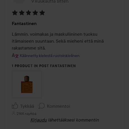
9 kuukautta sitten
Viesti luotiin 9 kuukautta sitten
Arvosana:
Fantastinen
5
/
Lämmin, voimakas ja maskuliininen tuoksu 
5
itämaiseen suuntaan. Sekä mieheni että minä 
rakastamme sitä.
Käännetty kielestä ruotsinkielinen
1 PRODUCT IN POST FANTASTINEN
Tykkää
Kommentoi
2144 näyttöä
Kirjaudu
lähettääksesi kommentin