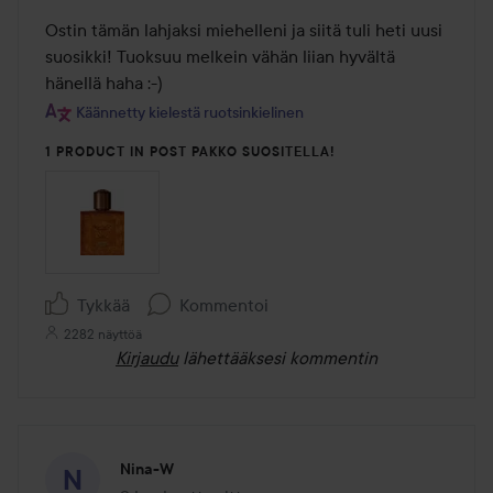
/
Ostin tämän lahjaksi miehelleni ja siitä tuli heti uusi 
5
suosikki! Tuoksuu melkein vähän liian hyvältä 
hänellä haha :-)
Käännetty kielestä ruotsinkielinen
1 PRODUCT IN POST PAKKO SUOSITELLA!
Tykkää
Kommentoi
2282 näyttöä
Kirjaudu
lähettääksesi kommentin
Nina-W