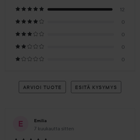
12
12
0
arvioon
0
0
0
ARVIOI TUOTE
ESITÄ KYSYMYS
Emilia
7 kuukautta sitten
Viesti luotiin 7 kuukautta sitten