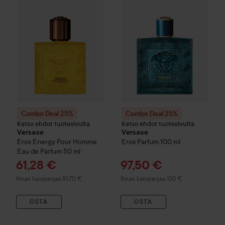
Combo Deal 25%
Combo Deal 25%
Katso ehdot tuotesivulta
Katso ehdot tuotesivulta
Versace
Versace
Eros Energy Pour Homme
Eros Parfum
100 ml
Eau de Parfum
50 ml
Tarjoushinta
Tarjoushinta
61,28 €
97,50 €
Ilman kampanjaa 81,70 €
Ilman kampanjaa 130 €
OSTA
OSTA