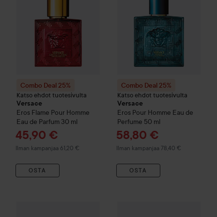
Combo Deal 25%
Combo Deal 25%
Katso ehdot tuotesivulta
Katso ehdot tuotesivulta
Versace
Versace
Eros Flame Pour Homme
Eros Pour Homme Eau de
Eau de Parfum
30 ml
Perfume
50 ml
Tarjoushinta
Tarjoushinta
45,90 €
58,80 €
Ilman kampanjaa 61,20 €
Ilman kampanjaa 78,40 €
OSTA
OSTA
Combo Deal 25%
Versace
Eros Energy Pour Homme Eau de 
Combo Deal 25%
Versace
Eros