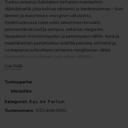
Tuoksu avautuu italialaisen keltaisen mandariinin
räjähdyksellä, joka kohtaa sahramin ja kardemumman – kuin
lämmin ja mausteisen energinen alkusoitto.
Sydäntuoksussa tulee esiin samettisen kinuskin
pehmentämät oud ja setripuu, mikä luo elegantin
tasapainon intensiivisyyden ja pehmeyden välille. Syvä ja
maanläheinen pohjatuoksu sisältää patsulia, vetiveriä ja
tonkapapua suitsukkeen antaessa vangitsevan, lähes
hypnoottisen vivahteen, joka viipyy pitkään.
Lue lisää
• maskuliininen, itämainen ja aistillinen
• tuoksuperhe: Aromatic Ambery
Tuoksuperhe
• Parfum
Meripihka
Latva: keltainen mandariini, sahrami, kardemumma,
Eau de Parfum
Kategoriat
:
muskatellisalvia
1323-404-0100
Tuotenumero
:
Sydän: oud, setripuu, kinuski
Pohja: patsuli, vetiver, tonkapapu, suitsuke