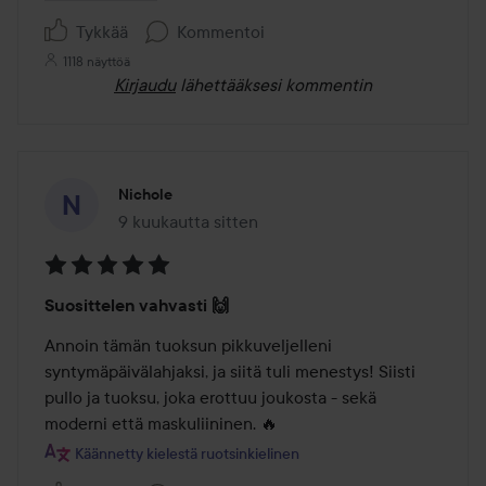
Tykkää
Kommentoi
1118 näyttöä
Kirjaudu
lähettääksesi kommentin
Nichole
9 kuukautta sitten
Viesti luotiin 9 kuukautta sitten
Arvosana:
Suosittelen vahvasti 🙌
5
/
Annoin tämän tuoksun pikkuveljelleni 
5
syntymäpäivälahjaksi, ja siitä tuli menestys! Siisti 
pullo ja tuoksu, joka erottuu joukosta - sekä 
moderni että maskuliininen. 🔥
Käännetty kielestä ruotsinkielinen