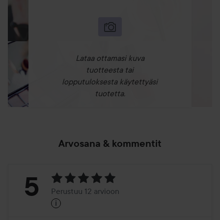
Lataa ottamasi kuva
tuotteesta tai
lopputuloksesta käytettyäsi
tuotetta.
Arvosana & kommentit
Arvosana:
5
Perustuu 12 arvioon
i
5
Perustuu