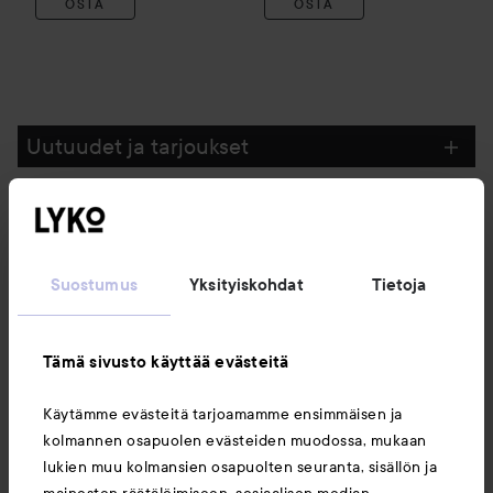
OSTA
OSTA
Uutuudet ja tarjoukset
Seuraa meitä
Suostumus
Yksityiskohdat
Tietoja
Asiakaspalvelu
Tämä sivusto käyttää evästeitä
Tietoja
Käytämme evästeitä tarjoamamme ensimmäisen ja
kolmannen osapuolen evästeiden muodossa, mukaan
Saattaisit myös tykätä
lukien muu kolmansien osapuolten seuranta, sisällön ja