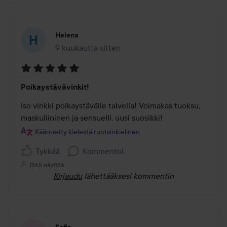
Helena
9 kuukautta sitten
Viesti luotiin 9 kuukautta sitten
Arvosana:
Poikaystävävinkit!
5
/
Iso vinkki poikaystävälle talvella! Voimakas tuoksu, 
5
maskuliininen ja sensuelli, uusi suosikki!
Käännetty kielestä ruotsinkielinen
Tykkää
Kommentoi
1865 näyttöä
Kirjaudu
lähettääksesi kommentin
Sofia