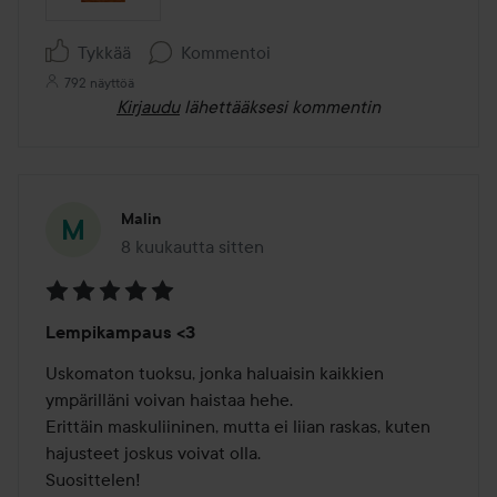
Tykkää
Kommentoi
792 näyttöä
Kirjaudu
lähettääksesi kommentin
Malin
8 kuukautta sitten
Viesti luotiin 8 kuukautta sitten
Arvosana:
Lempikampaus <3
5
/
Uskomaton tuoksu, jonka haluaisin kaikkien 
5
ympärilläni voivan haistaa hehe. 

Erittäin maskuliininen, mutta ei liian raskas, kuten 
hajusteet joskus voivat olla. 

Suosittelen!