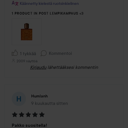
Käännetty kielestä ruotsinkielinen
1 PRODUCT IN POST LEMPIKAMPAUS <3
Kommentoi
1 tykkää
2009 näyttöä
Kirjaudu
lähettääksesi kommentin
Humlanh
9 kuukautta sitten
Viesti luotiin 9 kuukautta sitten
Arvosana:
Pakko suositella!
5