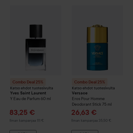
T
8
Combo Deal 25%
Yves Saint Laurent
Combo Deal 25%
Y
Eau de Parfum
Versace
60 ml
Eros
Ilm
Combo Deal 25%
Combo Deal 25%
Katso ehdot tuotesivulta
Katso ehdot tuotesivulta
Yves Saint Laurent
Versace
Y
Eau de Parfum
60 ml
Eros Pour Homme
Deodorant Stick
75 ml
Tarjoushinta
Tarjoushinta
83,25 €
26,63 €
Ilman kampanjaa 111 €
Ilman kampanjaa 35,50 €