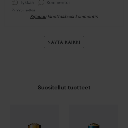
Tykkää
Kommentoi
995 näyttöä
Kirjaudu
lähettääksesi kommentin
NÄYTÄ KAIKKI
Suositellut tuotteet
Combo Deal 25%
Versace
Eros Flame Pour Homme Eau de P
Combo Deal 25%
Versace
Eros