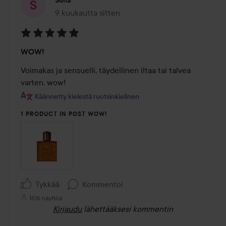
9 kuukautta sitten
Viesti luotiin 9 kuukautta sitten
Arvosana:
WOW!
5
/
Voimakas ja sensuelli, täydellinen iltaa tai talvea 
5
varten, wow!
Käännetty kielestä ruotsinkielinen
1 PRODUCT IN POST WOW!
Tykkää
Kommentoi
1616 näyttöä
Kirjaudu
lähettääksesi kommentin