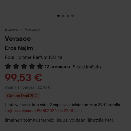
Etusivu
Versace
Versace
Eros Najim
Pour Homme Parfum
100 ml
12 arvosana
,
5 keskimäärin
Siirtyä jhk Arvosana & kommentit
Tarjoushinta
99,53 €
Ilman kampanjaa 132,70 €
Combo Deal 25%
Hinta voimassa kun ostat 2 vapaavalintaista tuotetta 39 € eurolla.
Tarjous voimassa 09.08.2026 klo 22.00 asti
Ilmainen toimitusmahdollisuus, voidaan lähettää heti.