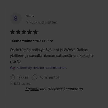
Stina
9 kuukautta sitten
Viesti luotiin 9 kuukautta sitten
Arvosana:
Taianomainen tuoksu! ✨
5
/
Ostin tämän poikaystävälleni ja WOW!! Raikas, 
5
ylellinen ja samalla hieman salaperäinen. Rakastan 
sitä 😍
Käännetty kielestä ruotsinkielinen
Tykkää
Kommentoi
1392 näyttöä
Kirjaudu
lähettääksesi kommentin