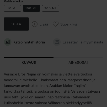
Valitse koko
50 ML
100 ML
200 ML
Lisää
Suosikiksi
OSTA
Katso hintahistoria
Ei saatavilla myymälästä
AINESOSAT
KUVAUS
Versace Eros Najim on voimakas ja viettelevä tuoksu
modernille miehelle – karismaattinen, magneettinen ja
lumoavan arvoituksellinen. Arabian kielen ”najim”
tarkoittaa tähteä, ja tuoksu on juuri sitä: Versacen taivaan
uusi tähti, joka on saanut inspiraationsa iltahämärän
kullanhehkuisesta valosta Välimeren hiekkadyyneillä.