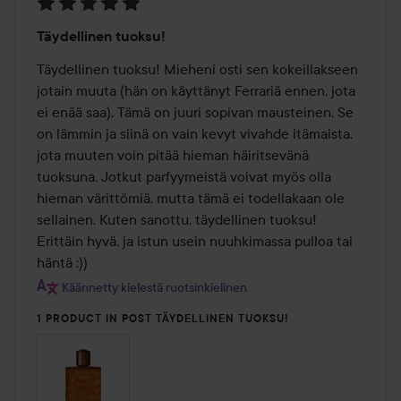
Arvosana:
Täydellinen tuoksu!
5
/
Täydellinen tuoksu! Mieheni osti sen kokeillakseen 
5
jotain muuta (hän on käyttänyt Ferrariä ennen, jota 
ei enää saa). Tämä on juuri sopivan mausteinen. Se 
on lämmin ja siinä on vain kevyt vivahde itämaista, 
jota muuten voin pitää hieman häiritsevänä 
tuoksuna. Jotkut parfyymeistä voivat myös olla 
hieman värittömiä, mutta tämä ei todellakaan ole 
sellainen. Kuten sanottu, täydellinen tuoksu! 
Erittäin hyvä, ja istun usein nuuhkimassa pulloa tai 
häntä :))
Käännetty kielestä ruotsinkielinen
1 PRODUCT IN POST TÄYDELLINEN TUOKSU!