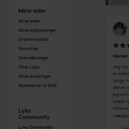
Mine sider
Mine sider
Mine opplysninger
Ordrehistorikk
Favoritter
Vurder
Merker 
Overvåkninger
5
av
Jeg har 
Club Lyko
5
av hårpl
Mine bookinger
tynge h
Nyhetsbrev & SMS
denne se
jeg sett
#lykore
Lyko
Community
1 PRODU
Lyko Community