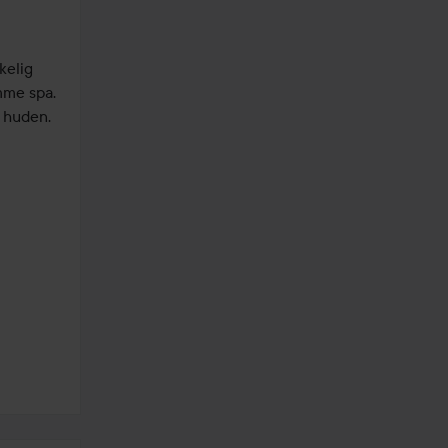
elig 
mme spa. 
 huden. 