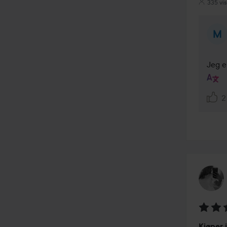
335 vi
Jeg e
2
Vurder
Kjøper 