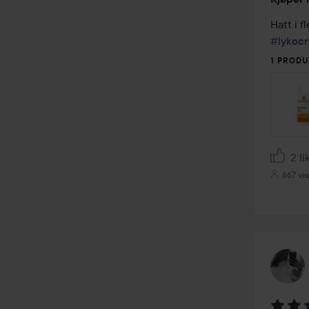
5
av
5
#lykocr
1 PRODU
2 li
667 vis