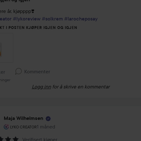
eator
#lykoreview
#solkrem
#larocheposay
KT I POSTEN KJØPER IGJEN OG IGJEN
Kommenter
ker
ninger
Logg inn
for å skrive en kommentar
Maja Wilhelmsen
Brukerens rolle: Lyko Creator.
1 måned
Innlegget ble opprettet 1 måned
LYKO CREATOR
Verifisert kjøper