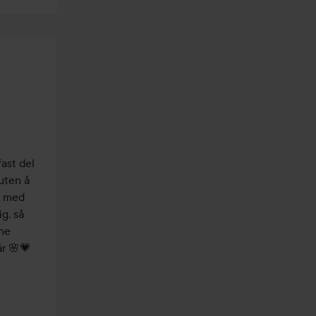
ast del 
uten å 
 med 
g, så 
ne 