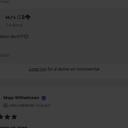
sninger
MJ's 🌕🌛🐉
1 måned
Kommentaren lades 1 måned
lsker den!🩷💞
 liker
Logg inn
for å skrive en kommentar
Maja Wilhelmsen
Brukerens rolle: Lyko Creator.
1 måned
Innlegget ble opprettet 1 måned
LYKO CREATOR
ing:
igjen og igjen