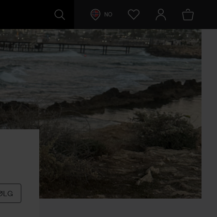
NO
ØLG