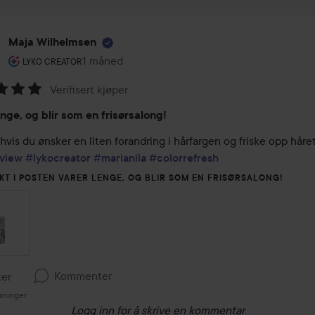
Maja Wilhelmsen
Brukerens rolle: Lyko Creator.
1 måned
Innlegget ble opprettet 1 måned
LYKO CREATOR
Verifisert kjøper
ing:
enge, og blir som en frisørsalong!
view
#lykocreator
#marianila
#colorrefresh
KT I POSTEN VARER LENGE, OG BLIR SOM EN FRISØRSALONG!
Kommenter
ker
sninger
Logg inn
for å skrive en kommentar