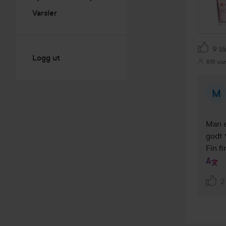
Varsler
9 li
Logg ut
819 vis
Man e
godt 
Fin f
2