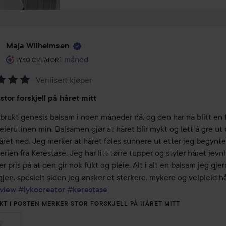
Maja Wilhelmsen
Brukerens rolle: Lyko Creator.
1 måned
Innlegget ble opprettet 1 måned
LYKO CREATOR
Verifisert kjøper
ing:
stor forskjell på håret mitt
brukt genesis balsam i noen måneder nå, og den har nå blitt en f
eierutinen min. Balsamen gjør at håret blir mykt og lett å gre ut 
året ned. Jeg merker at håret føles sunnere ut etter jeg begynte
rien fra Kerestase. Jeg har litt tørre tupper og styler håret jevnli
er pris på at den gir nok fukt og pleie. Alt i alt en balsam jeg gjer
view
#lykocreator
#kerestase
KT I POSTEN MERKER STOR FORSKJELL PÅ HÅRET MITT