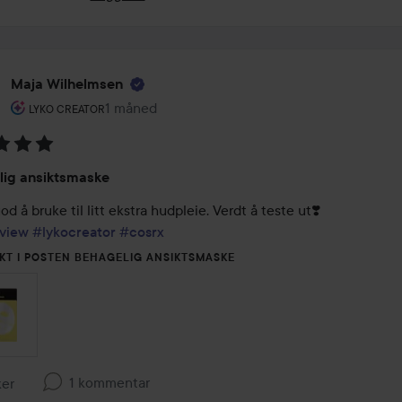
Maja Wilhelmsen
Brukerens rolle: Lyko Creator.
1 måned
Innlegget ble opprettet 1 måned
LYKO CREATOR
ing:
lig ansiktsmaske
view
#lykocreator
#cosrx
KT I POSTEN BEHAGELIG ANSIKTSMASKE
1 kommentar
ker