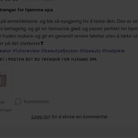
ing:
trenger for hjemme spa
 på anmeldelsene, og ble så nysgjerrig for å teste den. Den er virk
es behagelig, og gir en fantastisk glød, og passer perfekt for hje
r huden mykere og gir en generell renere følelse uten å tørke ut
eator
#lykoreview
#beautyofjoyson
#kbeauty
#hudpleie
KT I POSTEN DET DU TRENGER FOR HJEMME SPA
Kommenter
ker
sninger
Logg inn
for å skrive en kommentar