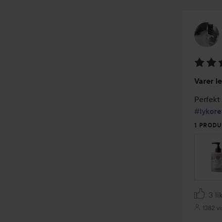
Vurder
Varer l
5
av
5
#lykore
1 PRODU
3 li
1382 vi