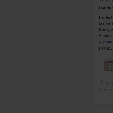
Vurder
Det du 
5
av
Har lest
5
bra. Føl
Den gjø
#lykocr
1 PRODU
2 li
1933 vi