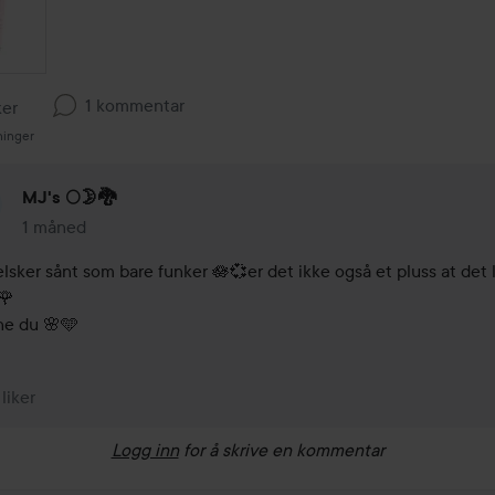
1 kommentar
ker
ninger
MJ's 🌕🌛🐉
1 måned
Kommentaren lades 1 måned
lsker sånt som bare funker 🪷💞er det ikke også et pluss at det l


ine du 🌸🩵
 liker
Logg inn
for å skrive en kommentar