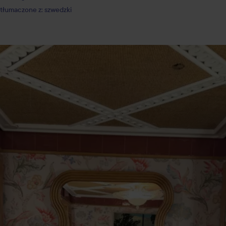
tłumaczone z: szwedzki