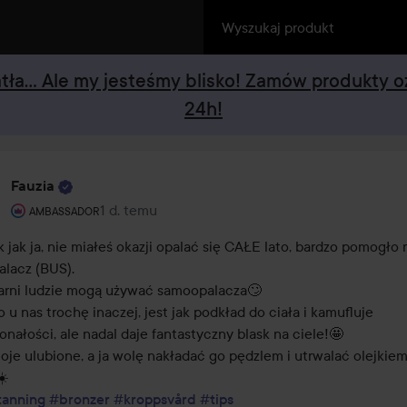
iatła... Ale my jesteśmy blisko! Zamów produkty 
24h!
Fauzia
Rola użytkownika: Ambassador.
1 d. temu
Post został utworzony 1 d. temu
AMBASSADOR
ak jak ja, nie miałeś okazji opalać się CAŁE lato, bardzo pomogło m
lacz (BUS).

czarni ludzie mogą używać samoopalacza🙄

o u nas trochę inaczej, jest jak podkład do ciała i kamufluje 
nałości, ale nadal daje fantastyczny blask na ciele!🤩

oje ulubione, a ja wolę nakładać go pędzlem i utrwalać olejkiem
tanning
#bronzer
#kroppsvård
#tips