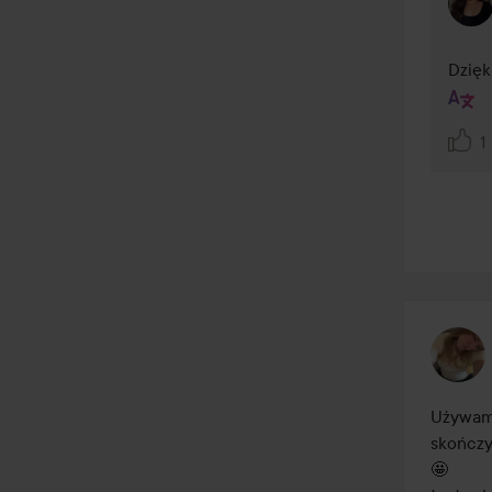
Dzięk
1
Używam "
skończy
🤩
