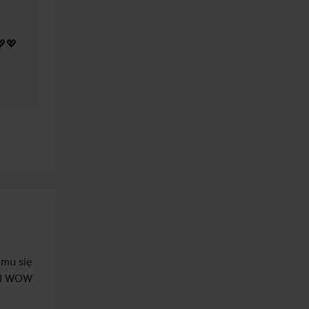
💖💖
mu się 
 I WOW