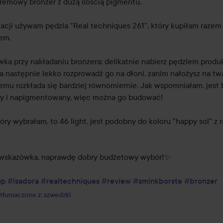
remowy bronzer z dużą ilością pigmentu.

kacji używam pędzla "Real techniques 261", który kupiłam razem 
em.

ka przy nakładaniu bronzera: delikatnie nabierz pędzlem produkt
 a następnie lekko rozprowadź go na dłoni, zanim nałożysz na twar
temu rozkłada się bardziej równomiernie. Jak wspomniałam, jest 
 i napigmentowany, więc można go budować!

tóry wybrałam, to 46 light, jest podobny do koloru "happy sol" z ra
skazówka, naprawdę dobry budżetowy wybór!✨

up
#isadora
#realtechniques
#review
#sminkborste
#bronzer
tłumaczone z: szwedzki