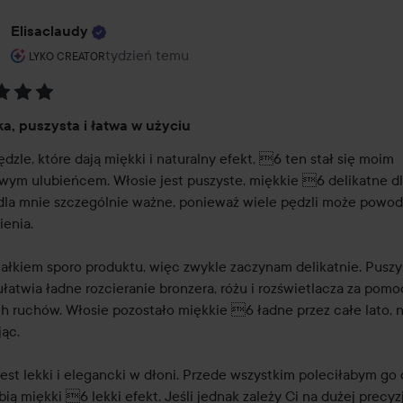
Elisaclaudy
Rola użytkownika: Lyko Creator.
tydzień temu
Post został utworzony tydzień temu
LYKO CREATOR
:
a, puszysta i łatwa w użyciu
dzle, które dają miękki i naturalny efekt, 6 ten stał się moim 
wym ulubieńcem. Włosie jest puszyste, miękkie 6 delikatne dla
 dla mnie szczególnie ważne, ponieważ wiele pędzli może powo
enia.

całkiem sporo produktu, więc zwykle zaczynam delikatnie. Puszys
ułatwia ładne rozcieranie bronzera, różu i rozświetlacza za pomo
h ruchów. Włosie pozostało miękkie 6 ładne przez całe lato, ni
ąc.

jest lekki i elegancki w dłoni. Przede wszystkim poleciłabym go 
bią miękki 6 lekki efekt. Jeśli jednak zależy Ci na dużej precyzji