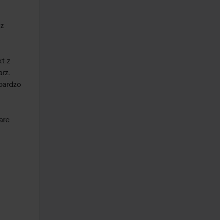
z 
 z 
z. 
bardzo 
re 