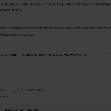
opcje, ale do naturalnego, muśniętego słońcem wyglądu uważam,
rawdę dobry.

works
#sminkborstar
#bronzer
#makeupverktyg
#skönhetsfavo
tłumaczone z: szwedzki
KT W POŚCIE ✨ MIĘKKA, PUSZYSTA I ŁATWA W UŻYCIU
7 komentarzy
Like
świetleń
Nadiasimplifies