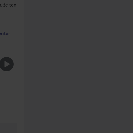
 że ten 
riter