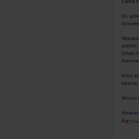
Ładny k
Do apli
bronzer
Wskazów
paletki,
Dzięki 
kremowy
Kolor, k
beauty.

Mocna w
#make
Prze