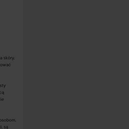
 skóry, 
dować 
ty 
cą 
e 
osobom, 
, są 