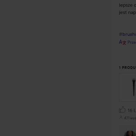
lepsze 
jest nap
#brush
Prze
1 PRODU
16 
471 wy