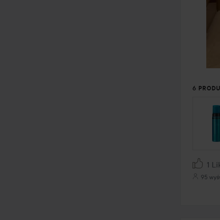
6 PROD
POMIŃ
1 Li
95 wyś