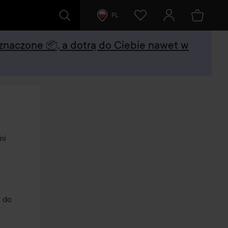
PL
oznaczone 📦, a dotrą do Ciebie nawet w
i 
 do 