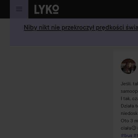
PRZEJDŹ DO TREŚCI
Niby nikt nie przekroczył prędkości św
Jeśli, t
samoopa
I tak, 
Działa t
niedosko
Oto 3 m
#bus
#