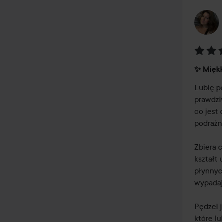
Ocena
✨ Miękk
5
z
Lubię pę
5
prawdzi
co jest
podrażni
Zbiera 
kształt 
płynnyc
wypadaj
Pędzel 
które lu