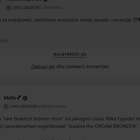
Rola użytkownika: Lyko Creator.
5 dni temu
Komentarz został dodany 5 dni temu
LYKO CREATOR
i za wskazówki, uwielbiam wszystkie twoje porady i recenzje 🥹
 Like
NAJSTARSZE (6)
Zaloguj się
Aby zostawić komentarz
Molly💕
Rola użytkownika: Lyko Creator.
tydzień temu
Post został utworzony tydzień temu
LYKO CREATOR
rare beauty’s bronzer stick" od jakiegoś czasu. Kilka tygodni te
ł i postanowiłam wypróbować "Isadora the CREAM BRONZER."