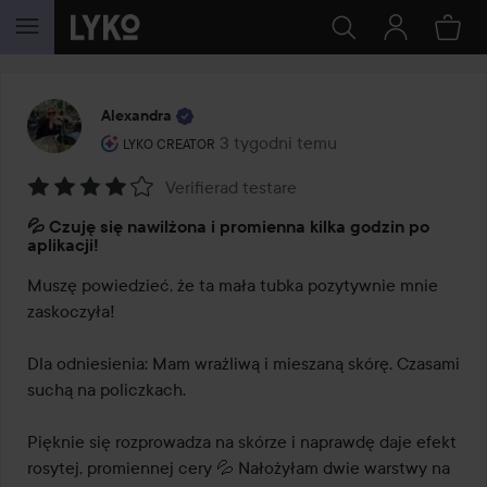
PRZEJDŹ DO TREŚCI
Alexandra
Rola użytkownika: Lyko Creator.
3 tygodni temu
Post został utworzony 3 tygodni t
LYKO CREATOR
Verifierad testare
Ocena:
💦 Czuję się nawilżona i promienna kilka godzin po
4
aplikacji!
z
Muszę powiedzieć, że ta mała tubka pozytywnie mnie 
5
zaskoczyła!

Dla odniesienia: Mam wrażliwą i mieszaną skórę. Czasami 
suchą na policzkach.

Pięknie się rozprowadza na skórze i naprawdę daje efekt 
rosytej, promiennej cery 💦 Nałożyłam dwie warstwy na 