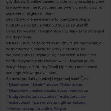
gdy dodasz Duraline, zamieniają się w najbardziej płynny, 
kremowy eyeliner lub superintensywny cień foliowy. To 
zupełnie inna głębia i blask!

Dodatkowo cienie essence to prawdziwa okazja 
budżetowa, kosztują tylko 30 SEK za sztukę! 🤯

Serio, tak wysoko napigmentowany blask za tę cenę jest 
nie do pobicia.

INGLOT Duraline to teraz absolutny must-have w mojej 
kosmetyczce. Sprawia, że każdy cień staje się 
wodoodporny i utrzymuje się cały dzień, a kolor jest 
bardziej wyrazisty niż kiedykolwiek. Używam go do 
wszystkiego, od intensyfikacji pigmentu po naprawę 
suchego żelowego eyelinera.

#lykomission
#lykoinflutester
#lykocreator
#lykoreview
#makeuphacks
#essencemakeup
#budgetmakeup
#swatches
#makeupreview
#makeuplook
#partymakeup
#glittermakeup
#wintermakeup
#duraline
#inglot