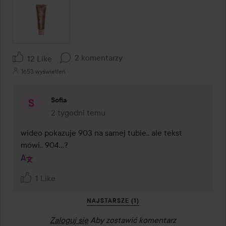
2 komentarzy
12 Like
1653 wyświetleń
Sofia
2 tygodni temu
Komentarz został dodany 2 tygodni temu
wideo pokazuje 903 na samej tubie.. ale tekst 
mówi.. 904…?
1 Like
NAJSTARSZE (1)
Zaloguj się
Aby zostawić komentarz