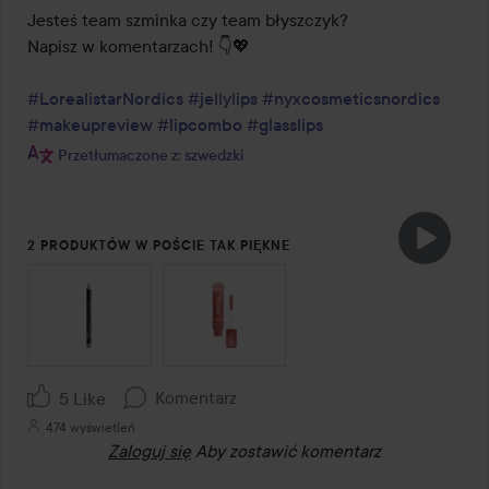
Jesteś team szminka czy team błyszczyk? 

Napisz w komentarzach! 👇💖

#LorealistarNordics
#jellylips
#nyxcosmeticsnordics
#makeupreview
#lipcombo
#glasslips
Przetłumaczone z: szwedzki
2 PRODUKTÓW W POŚCIE TAK PIĘKNE
POMIŃ SEKCJĘ
Komentarz
5 Like
474 wyświetleń
Zaloguj się
Aby zostawić komentarz