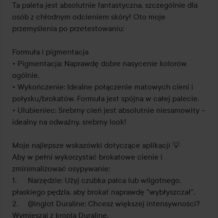
z
Ta paleta jest absolutnie fantastyczna, szczególnie dla 
5
osób z chłodnym odcieniem skóry! Oto moje 
przemyślenia po przetestowaniu:

Formuła i pigmentacja

• Pigmentacja: Naprawdę dobre nasycenie kolorów 
ogólnie.

• Wykończenie: Idealne połączenie matowych cieni i 
połysku/brokatów. Formuła jest spójna w całej palecie.

• Ulubieniec: Srebrny cień jest absolutnie niesamowity – 
idealny na odważny, srebrny look!

Moje najlepsze wskazówki dotyczące aplikacji 💡

Aby w pełni wykorzystać brokatowe cienie i 
zminimalizować osypywanie:

1.	Narzędzie: Użyj czubka palca lub wilgotnego, 
płaskiego pędzla, aby brokat naprawdę "wybłyszczał".

2.	@inglot Duraline: Chcesz większej intensywności? 
Wymieszaj z kroplą Duraline.
