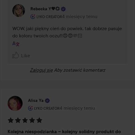
Rebecka Y💖💞
Rola użytkownika: Lyko Creator.
4 miesięcy temu
Komentarz został dodany 4 miesi
LYKO CREATOR
WOW, jaki piękny cień do powiek, tak dobrze pasuje 
do koloru twoich oczu!!😍😍🫶🏻
Like
Zaloguj się
Aby zostawić komentarz
Alisa Ya
Rola użytkownika: Lyko Creator.
4 miesięcy temu
Post został utworzony 4 miesięcy 
LYKO CREATOR
Ocena:
Kolejna niespodzianka – kolejny solidny produkt do
5