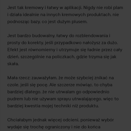
z
Jest tak kremowy i łatwy w aplikacji. Nigdy nie robi plam 
5
i działa idealnie na innych kremowych produktach, nie 
podnosząc bazy, co jest dużym plusem.

Jest bardzo budowalny, łatwy do rozblendowania i 
prosty do korekty, jeśli przypadkowo nałożysz za dużo. 
Efekt jest równomierny i utrzymuje się ładnie przez cały 
dzień, szczególnie na policzkach, gdzie trzyma się jak 
skała.

Mała rzecz: zauważyłam, że może szybciej znikać na 
czole, jeśli się pocę. Ale szczerze mówiąc, to chyba 
bardziej dlatego, że nie utrwalam go odpowiednio 
pudrem lub nie używam sprayu utrwalającego, więc to 
bardziej kwestia mojej techniki niż produktu.

Chciałabym jednak więcej odcieni, ponieważ wybór 
wydaje się trochę ograniczony i nie do końca 