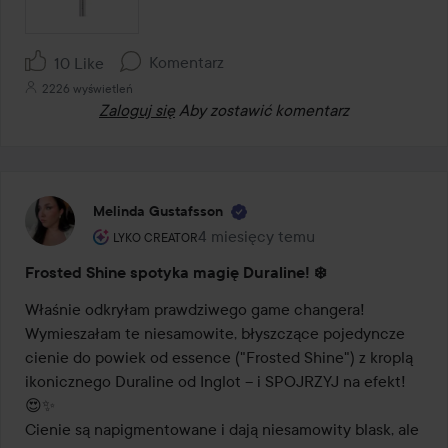
Komentarz
10 Like
2226 wyświetleń
Zaloguj się
Aby zostawić komentarz
Melinda Gustafsson
Rola użytkownika: Lyko Creator.
4 miesięcy temu
Post został utworzony 4 miesięcy 
LYKO CREATOR
Frosted Shine spotyka magię Duraline! ❄️
Właśnie odkryłam prawdziwego game changera! 
Wymieszałam te niesamowite, błyszczące pojedyncze 
cienie do powiek od essence ("Frosted Shine") z kroplą 
ikonicznego Duraline od Inglot – i SPOJRZYJ na efekt! 
😍✨

Cienie są napigmentowane i dają niesamowity blask, ale 