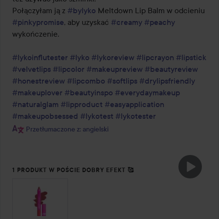
Połączyłam ją z 
#bylyko
 Meltdown Lip Balm w odcieniu 
#pinkypromise
, aby uzyskać 
#creamy
#peachy
wykończenie.

#lykoinflutester
#lyko
#lykoreview
#lipcrayon
#lipstick
#velvetlips
#lipcolor
#makeupreview
#beautyreview
#honestreview
#lipcombo
#softlips
#drylipsfriendly
#makeuplover
#beautyinspo
#everydaymakeup
#naturalglam
#lipproduct
#easyapplication
#makeupobsessed
#lykotest
#lykotester
Przetłumaczone z: angielski
1 PRODUKT W POŚCIE DOBRY EFEKT 🥰