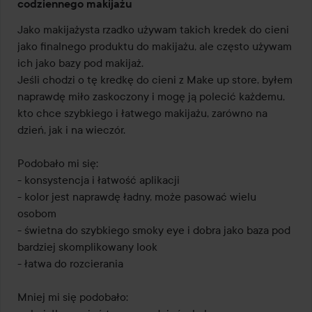
codziennego makijażu
z
Jako makijażysta rzadko używam takich kredek do cieni 
5
jako finalnego produktu do makijażu, ale często używam 
ich jako bazy pod makijaż.

Jeśli chodzi o tę kredkę do cieni z Make up store, byłem 
naprawdę miło zaskoczony i mogę ją polecić każdemu, 
kto chce szybkiego i łatwego makijażu, zarówno na 
dzień, jak i na wieczór.

Podobało mi się:

- konsystencja i łatwość aplikacji

- kolor jest naprawdę ładny, może pasować wielu 
osobom

- świetna do szybkiego smoky eye i dobra jako baza pod 
bardziej skomplikowany look

- łatwa do rozcierania

Mniej mi się podobało:
