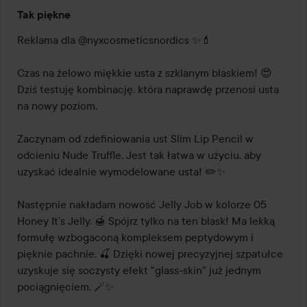
Tak piękne
Reklama dla @nyxcosmeticsnordics ✨💄

Czas na żelowo miękkie usta z szklanym blaskiem! 😍 
Dziś testuję kombinację, która naprawdę przenosi usta 
na nowy poziom.

Zaczynam od zdefiniowania ust Slim Lip Pencil w 
odcieniu Nude Truffle. Jest tak łatwa w użyciu, aby 
uzyskać idealnie wymodelowane usta! ✏️✨

Następnie nakładam nowość Jelly Job w kolorze 05 
Honey It’s Jelly. 🍯 Spójrz tylko na ten blask! Ma lekką 
formułę wzbogaconą kompleksem peptydowym i 
pięknie pachnie. 🍒 Dzięki nowej precyzyjnej szpatułce 
uzyskuje się soczysty efekt "glass-skin" już jednym 
pociągnięciem. 🪄✨
