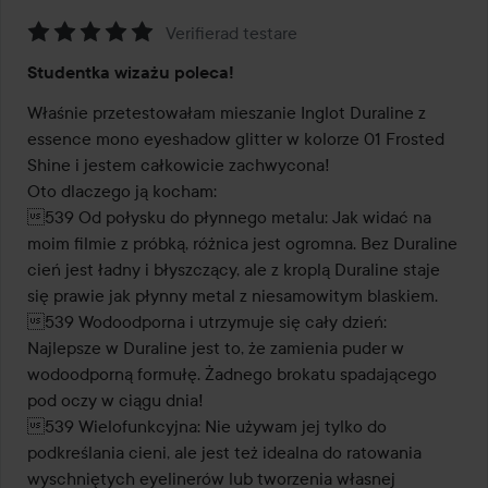
Verifierad testare
Ocena:
Studentka wizażu poleca!
5
z
Właśnie przetestowałam mieszanie Inglot Duraline z 
5
essence mono eyeshadow glitter w kolorze 01 Frosted 
Shine i jestem całkowicie zachwycona!

Oto dlaczego ją kocham:

539 Od połysku do płynnego metalu: Jak widać na 
moim filmie z próbką, różnica jest ogromna. Bez Duraline 
cień jest ładny i błyszczący, ale z kroplą Duraline staje 
się prawie jak płynny metal z niesamowitym blaskiem.

539 Wodoodporna i utrzymuje się cały dzień: 
Najlepsze w Duraline jest to, że zamienia puder w 
wodoodporną formułę. Żadnego brokatu spadającego 
pod oczy w ciągu dnia!

539 Wielofunkcyjna: Nie używam jej tylko do 
podkreślania cieni, ale jest też idealna do ratowania 
wyschniętych eyelinerów lub tworzenia własnej 