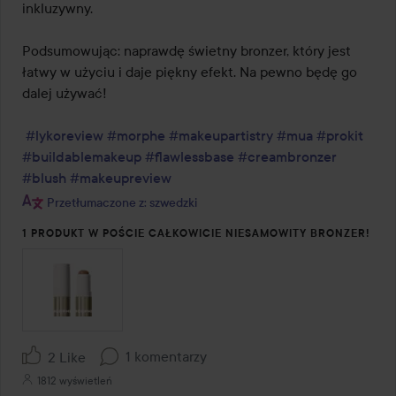
inkluzywny.

Podsumowując: naprawdę świetny bronzer, który jest 
łatwy w użyciu i daje piękny efekt. Na pewno będę go 
dalej używać!

#lykoreview
#morphe
#makeupartistry
#mua
#prokit
#buildablemakeup
#flawlessbase
#creambronzer
#blush
#makeupreview
Przetłumaczone z: szwedzki
1 PRODUKT W POŚCIE CAŁKOWICIE NIESAMOWITY BRONZER!
1 komentarzy
2 Like
1812 wyświetleń