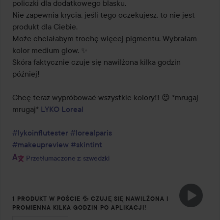
policzki dla dodatkowego blasku.

Nie zapewnia krycia, jeśli tego oczekujesz, to nie jest 
produkt dla Ciebie.

Może chciałabym trochę więcej pigmentu. Wybrałam 
kolor medium glow. ✨️

Skóra faktycznie czuje się nawilżona kilka godzin 
później!

Chcę teraz wypróbować wszystkie kolory!! 😍 *mrugaj 
mrugaj* 
LYKO
Loreal
#lykoinflutester
#lorealparis
#makeupreview
#skintint
Przetłumaczone z: szwedzki
1 PRODUKT W POŚCIE 💦 CZUJĘ SIĘ NAWILŻONA I
PROMIENNA KILKA GODZIN PO APLIKACJI!