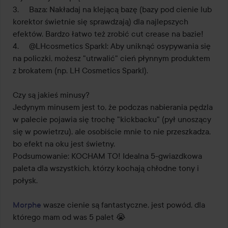
3.	Baza: Nakładaj na klejącą bazę (bazy pod cienie lub 
korektor świetnie się sprawdzają) dla najlepszych 
efektów. Bardzo łatwo też zrobić cut crease na bazie!

4.	@LHcosmetics Sparkl: Aby uniknąć osypywania się 
na policzki, możesz "utrwalić" cień płynnym produktem 
z brokatem (np. LH Cosmetics Sparkl).

Czy są jakieś minusy?

Jedynym minusem jest to, że podczas nabierania pędzla 
w palecie pojawia się trochę "kickbacku" (pył unoszący 
się w powietrzu), ale osobiście mnie to nie przeszkadza, 
bo efekt na oku jest świetny.

Podsumowanie: KOCHAM TO! Idealna 5-gwiazdkowa 
paleta dla wszystkich, którzy kochają chłodne tony i 
połysk.

Morphe
 wasze cienie są fantastyczne, jest powód, dla 
którego mam od was 5 palet 😭
