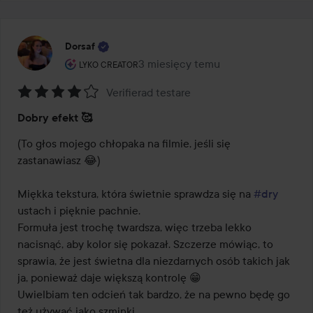
Dorsaf
Rola użytkownika: Lyko Creator.
3 miesięcy temu
Post został utworzony 3 miesięcy 
LYKO CREATOR
Verifierad testare
Ocena:
Dobry efekt 🥰
4
z
(To głos mojego chłopaka na filmie, jeśli się 
5
zastanawiasz 😂)

Miękka tekstura, która świetnie sprawdza się na 
#dry
ustach i pięknie pachnie.

Formuła jest trochę twardsza, więc trzeba lekko 
nacisnąć, aby kolor się pokazał. Szczerze mówiąc, to 
sprawia, że jest świetna dla niezdarnych osób takich jak 
ja, ponieważ daje większą kontrolę 😁

Uwielbiam ten odcień tak bardzo, że na pewno będę go 
też używać jako szminki.
