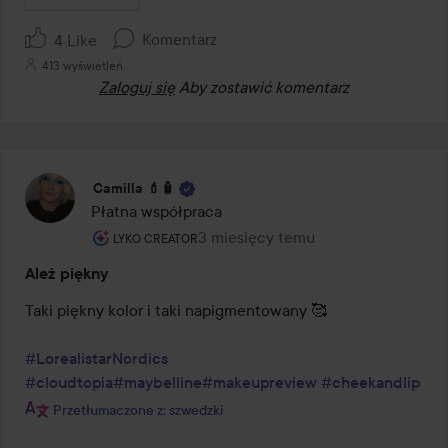
Komentarz
4 Like
413 wyświetleń
Zaloguj się
Aby zostawić komentarz
Camilla 💄🧴
Płatna współpraca
Rola użytkownika: Lyko Creator.
3 miesięcy temu
Post został utworzony 3 miesięcy 
LYKO CREATOR
Ależ piękny
Taki piękny kolor i taki napigmentowany 🥰

#LorealistarNordics
#cloudtopia
#maybelline
#makeupreview
#cheekandlip
Przetłumaczone z: szwedzki