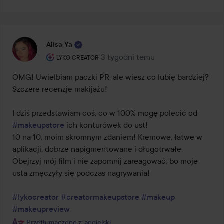
Alisa Ya
Rola użytkownika: Lyko Creator.
3 tygodni temu
Post został utworzony 3 tygodni t
LYKO CREATOR
OMG! Uwielbiam paczki PR, ale wiesz co lubię bardziej? 
Szczere recenzje makijażu!

I dziś przedstawiam coś, co w 100% mogę polecić od 
#makeupstore
 ich konturówek do ust!

10 na 10, moim skromnym zdaniem! Kremowe, łatwe w 
aplikacji, dobrze napigmentowane i długotrwałe.

Obejrzyj mój film i nie zapomnij zareagować, bo moje 
usta zmęczyły się podczas nagrywania!

#lykocreator
#creatormakeupstore
#makeup
#makeupreview
Przetłumaczone z: angielski