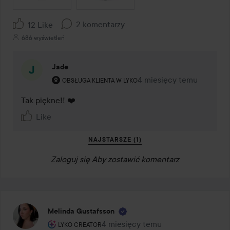
2 komentarzy
12 Like
686 wyświetleń
Jade
Rola użytkownika: Obsługa klienta w Lyko.
4 miesięcy temu
Komentarz został dodany
OBSŁUGA KLIENTA W LYKO
Tak piękne!! ❤️
Like
NAJSTARSZE (1)
Zaloguj się
Aby zostawić komentarz
Melinda Gustafsson
Rola użytkownika: Lyko Creator.
4 miesięcy temu
Post został utworzony 4 miesięcy 
LYKO CREATOR