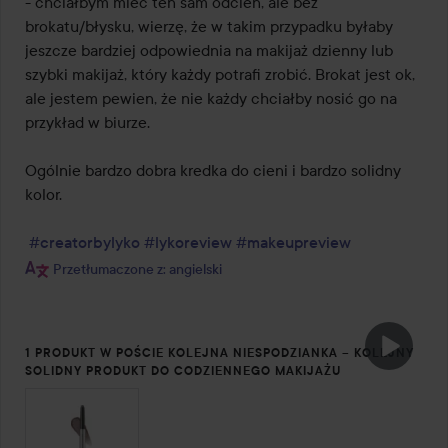
- chciałbym mieć ten sam odcień, ale bez 
brokatu/błysku, wierzę, że w takim przypadku byłaby 
jeszcze bardziej odpowiednia na makijaż dzienny lub 
szybki makijaż, który każdy potrafi zrobić. Brokat jest ok, 
ale jestem pewien, że nie każdy chciałby nosić go na 
przykład w biurze.

Ogólnie bardzo dobra kredka do cieni i bardzo solidny 
kolor.

#creatorbylyko
#lykoreview
#makeupreview
Przetłumaczone z: angielski
1 PRODUKT W POŚCIE KOLEJNA NIESPODZIANKA – KOLEJNY
SOLIDNY PRODUKT DO CODZIENNEGO MAKIJAŻU