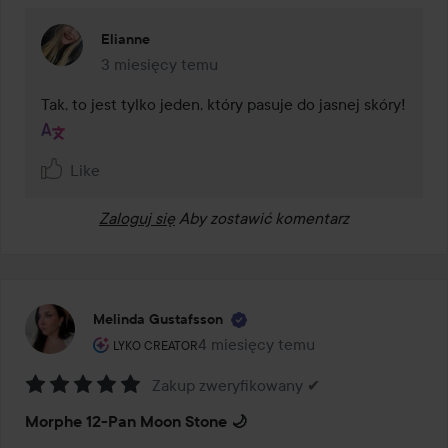
Elianne
3 miesięcy temu
Komentarz został dodany 3 miesięcy temu
Tak, to jest tylko jeden, który pasuje do jasnej skóry!
Like
Zaloguj się
Aby zostawić komentarz
Melinda Gustafsson
Rola użytkownika: Lyko Creator.
4 miesięcy temu
Post został utworzony 4 miesięcy 
LYKO CREATOR
Zakup zweryfikowany ✔
Ocena:
Morphe 12-Pan Moon Stone 🌙
5