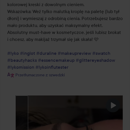
kolorowej kreski z dowolnym cieniem.

Wskazówka: Weź tylko malutką kroplę na paletę (lub tył 
dłoni) i wymieszaj z odrobiną cienia. Potrzebujesz bardzo 
mało produktu, aby uzyskać maksymalny efekt.

Absolutny must-have w kosmetyczce, jeśli lubisz brokat 
i chcesz, aby makijaż trzymał się jak skała! 🩷

#lyko
#inglot
#duraline
#makeupreview
#swatch
#beautyhacks
#essencemakeup
#glittereyeshadow
#lykomission
#lykoinflutester
Przetłumaczone z: szwedzki