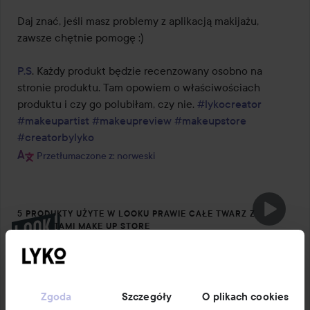
Daj znać, jeśli masz problemy z aplikacją makijażu, 
zawsze chętnie pomogę :)

P.S
. Każdy produkt będzie recenzowany osobno na 
stronie produktu. Tam opowiem o właściwościach 
produktu i czy go polubiłam, czy nie. 
#lykocreator
#makeupartist
#makeupreview
#makeupstore
#creatorbylyko
Przetłumaczone z: norweski
5 PRODUKTY UŻYTE W LOOKU PRAWIE CAŁE TWARZ Z
PRODUKTAMI MAKE UP STORE
POMIŃ SEKCJĘ
Zgoda
Szczegóły
O plikach cookies