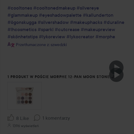
#cooltones
#cooltonedmakeup
#silvereye
#glammakeup
#eyeshadowpalette
#kallunderton
#ögonskugga
#silvershadow
#makeuphacks
#duraline
#lhcosmetics
#sparkl
#cutcrease
#makeupreview
#skönhetstips
#lykoreview
#lykocreator
#morphe
Przetłumaczone z: szwedzki
1 PRODUKT W POŚCIE MORPHE 12-PAN MOON STONE 🌙
1 komentarzy
8 Like
1396 wyświetleń