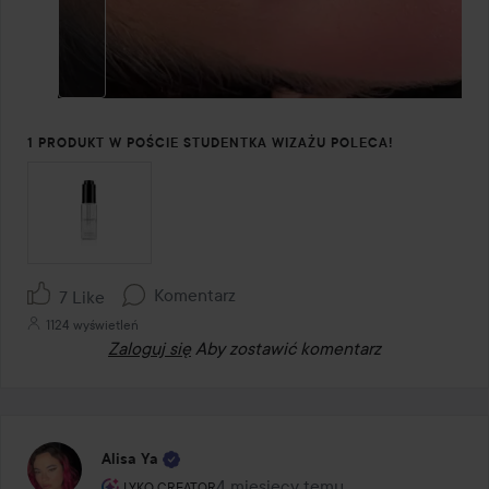
1 PRODUKT W POŚCIE STUDENTKA WIZAŻU POLECA!
Komentarz
7 Like
1124 wyświetleń
Zaloguj się
Aby zostawić komentarz
Alisa Ya
Rola użytkownika: Lyko Creator.
4 miesięcy temu
Post został utworzony 4 miesięcy 
LYKO CREATOR