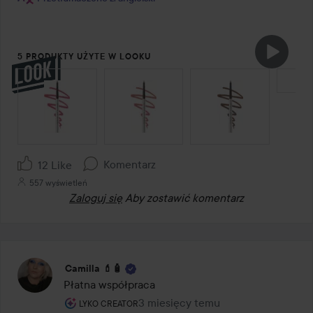
5 PRODUKTY UŻYTE W LOOKU
POMIŃ SEKCJĘ
Komentarz
12 Like
557 wyświetleń
Zaloguj się
Aby zostawić komentarz
Camilla 💄🧴
Płatna współpraca
Rola użytkownika: Lyko Creator.
3 miesięcy temu
Post został utworzony 3 miesięcy 
LYKO CREATOR