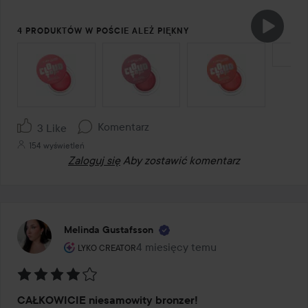
4 PRODUKTÓW W POŚCIE ALEŻ PIĘKNY
POMIŃ SEKCJĘ
Komentarz
3 Like
154 wyświetleń
Zaloguj się
Aby zostawić komentarz
Melinda Gustafsson
Rola użytkownika: Lyko Creator.
4 miesięcy temu
Post został utworzony 4 miesięcy 
LYKO CREATOR
Ocena:
CAŁKOWICIE niesamowity bronzer!
4