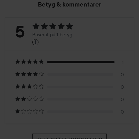
Betyg & kommentarer
Betyg:
5
Baserat på 1 betyg
i
5
Baserat
på
1
0
1
0
betyg
0
0