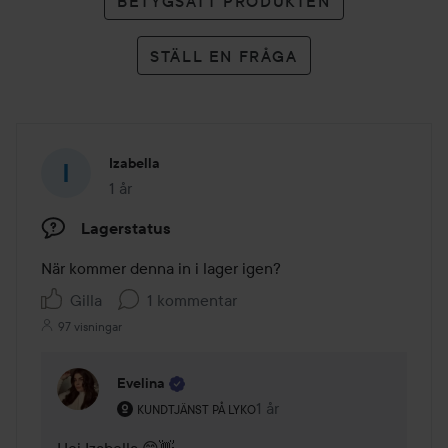
BETYGSÄTT PRODUKTEN
STÄLL EN FRÅGA
Izabella
1 år
Inlägget skapades 1 år
Lagerstatus
När kommer denna in i lager igen?
Gilla
1 kommentar
97 visningar
Evelina
Användarens roll: Kundtjänst på Lyko.
1 år
Kommentaren lades 1 år
KUNDTJÄNST PÅ LYKO