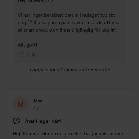
Hej Izabella 😊👋

Vi har inget beräknat datum i nuläget typiskt 
nog 🤍 Klicka gärna på bevaka så får du ett mail 
så snart produkten finns tillgänglig för köp 🥰

Allt gott! 
Gilla
Logga in
för att lämna en kommentar
Moa
1 år
Inlägget skapades 1 år
Åter i lager när?
Hej! Kommer denna in igen eller har jag missat min 