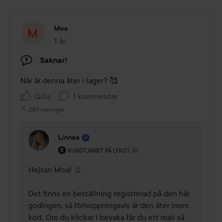
Moa
1 år
Inlägget skapades 1 år
Saknar!
När är denna åter i lager? 🥰
Gilla
1 kommentar
289 visningar
Linnea
Användarens roll: Kundtjänst på Lyko.
1 år
Kommentaren lades 1 år
KUNDTJÄNST PÅ LYKO
Hejsan Moa! ☺️ 

Det finns en beställning registrerad på den här 
godingen, så förhoppningsvis är den åter inom 
kort. Om du klickar i bevaka får du ett mail så 