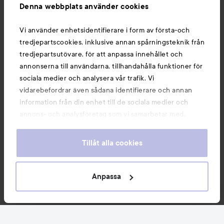
Denna webbplats använder cookies
Du kanske också gillar
Vi använder enhetsidentifierare i form av första-och
tredjepartscookies, inklusive annan spårningsteknik från
tredjepartsutövare, för att anpassa innehållet och
annonserna till användarna, tillhandahålla funktioner för
sociala medier och analysera vår trafik. Vi
vidarebefordrar även sådana identifierare och annan
information från din enhet till de sociala medier och
annons- och analysföretag som vi samarbetar med.
Dessa kan i sin tur kombinera informationen med annan
information som du har tillhandahållit eller som de har
Tillåt alla cookies
samlat in när du har använt deras tjänster. Du godkänner
våra cookies vid fortsatt användande av vår webbplats.
Copyright 2026
För information om hur du kan ändra inställningarna för
Anpassa
E-handel av Avensia
cookies, se vår
Cookie Policy