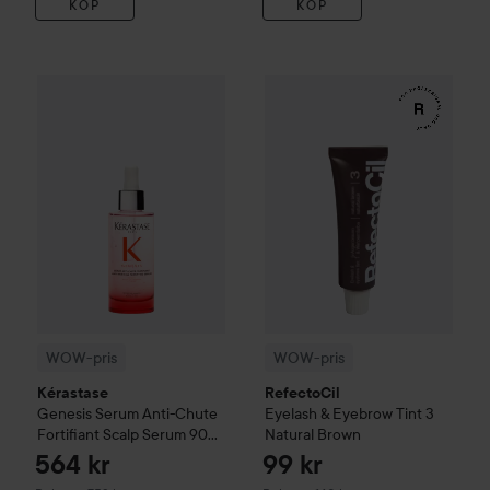
KÖP
KÖP
WOW-pris
Kérastase
Genesis
Serum Anti-Chute Fortifiant S
WOW-pris
RefectoCil
Eyelash 
WOW-pris
WOW-pris
Kérastase
RefectoCil
Genesis
Serum Anti-Chute
Eyelash & Eyebrow Tint
3
Fortifiant Scalp Serum
90
Natural Brown
ml
564 kr
99 kr