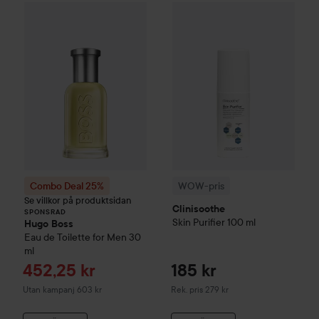
WOW-pris
Clinisoothe
Skin Pur
Combo Deal 25%
Hugo Boss
Eau de Toilette for Me
SPONSRAD
Combo Deal 25%
WOW-pris
Se villkor på produktsidan
Clinisoothe
SPONSRAD
Skin Purifier
100 ml
Hugo Boss
Eau de Toilette for Men
30
ml
Reapris
452,25 kr
185 kr
Rekommenderat pris 279 kr
Utan kampanj 603 kr
Rek. pris 279 kr