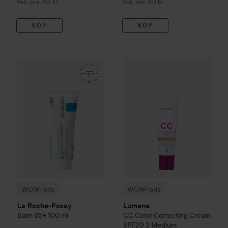
Rekommenderat pris 752 kr
Rekommenderat pris 140 kr
Rek. pris 752 kr
Rek. pris 140 kr
KÖP
KÖP
161 kr
WOW-pris
La Roche-Posay
Balm B5+
WOW-pris
100 ml
Lumene
CC
Color C
Rekommenderat pris 242 kr
WOW-pris
WOW-pris
La Roche-Posay
Lumene
Balm B5+
100 ml
CC
Color Correcting Cream
SPF20
2 Medium