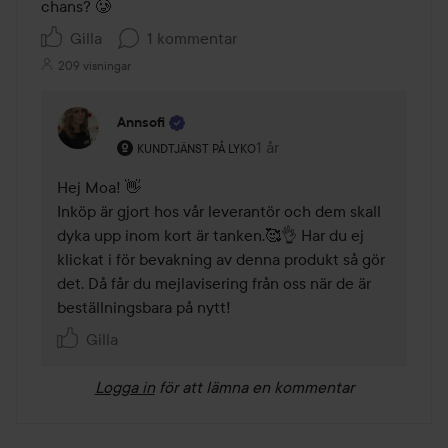
chans? 🥲
Gilla
1 kommentar
209 visningar
Annsofi
Användarens roll: Kundtjänst på Lyko.
1 år
Kommentaren lades 1 år
KUNDTJÄNST PÅ LYKO
Hej Moa! 👋

Inköp är gjort hos vår leverantör och dem skall 
dyka upp inom kort är tanken.🥰👌 Har du ej 
klickat i för bevakning av denna produkt så gör 
det. Då får du mejlavisering från oss när de är 
beställningsbara på nytt! 
Gilla
Logga in
för att lämna en kommentar