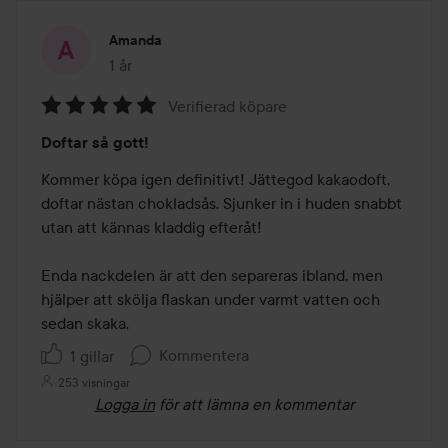
Amanda
1 år
Inlägget skapades 1 år
Verifierad köpare
Betyg:
Doftar så gott!
5
av
Kommer köpa igen definitivt! Jättegod kakaodoft, 
5
doftar nästan chokladsås. Sjunker in i huden snabbt 
utan att kännas kladdig efteråt! 

Enda nackdelen är att den separeras ibland, men 
hjälper att skölja flaskan under varmt vatten och 
sedan skaka.
Kommentera
1 gillar
253 visningar
Logga in
för att lämna en kommentar