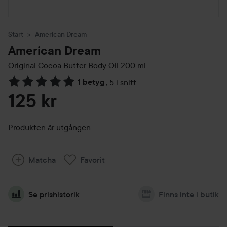
Start
American Dream
American Dream
Original Cocoa Butter Body Oil
200 ml
1 betyg
,
5 i snitt
Hoppa till Betyg & kommentarer
125 kr
Produkten är utgången
Matcha
Favorit
Se prishistorik
Finns inte i butik