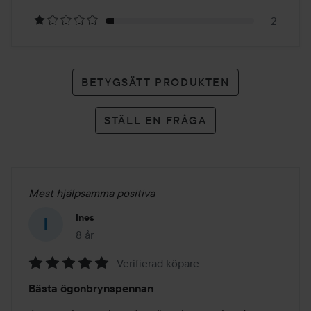
betyg
2
BETYGSÄTT PRODUKTEN
STÄLL EN FRÅGA
Mest hjälpsamma positiva
Ines
8 år
Inlägget skapades 8 år
Verifierad köpare
Betyg:
Bästa ögonbrynspennan
5