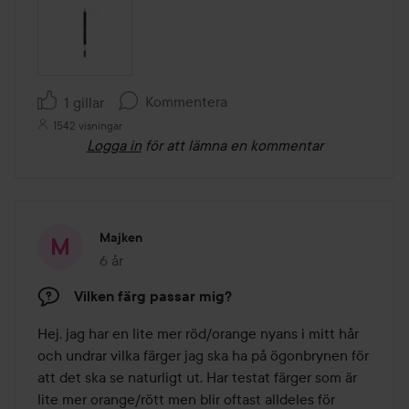
Kommentera
1 gillar
1542 visningar
Logga in
för att lämna en kommentar
Majken
6 år
Inlägget skapades 6 år
Vilken färg passar mig?
Hej, jag har en lite mer röd/orange nyans i mitt hår 
och undrar vilka färger jag ska ha på ögonbrynen för 
att det ska se naturligt ut. Har testat färger som är 
lite mer orange/rött men blir oftast alldeles för 