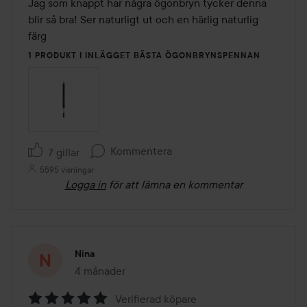
av
Jag som knappt har några ögonbryn tycker denna 
5
blir så bra! Ser naturligt ut och en härlig naturlig 
färg  
1 PRODUKT I INLÄGGET BÄSTA ÖGONBRYNSPENNAN
Kommentera
7 gillar
5595 visningar
Logga in
för att lämna en kommentar
Nina
4 månader
Inlägget skapades 4 månader
Verifierad köpare