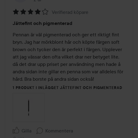
Verifierad köpare
Betyg:
Jättefint och pigmenterad
4
av
Pennan är väl pigmenterad och ger ett riktigt fint 
5
bryn. Jag har mörkblont hår och köpte färgen soft 
brown och tycker den är perfekt i färgen. Upplever 
att jag vässar den ofta vilket drar ner betyget lite, 
då det drar upp priset per användning men hade å 
andra sidan inte gillar en penna som var alldeles för 
hård. Bra borste på andra sidan också! 
1 PRODUKT I INLÄGGET JÄTTEFINT OCH PIGMENTERAD
Gilla
Kommentera