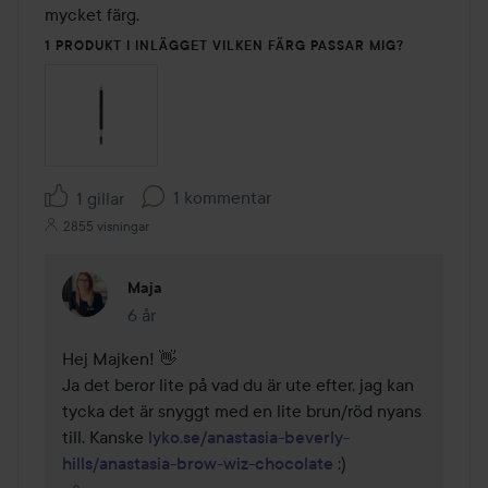
mycket färg.
1 PRODUKT I INLÄGGET VILKEN FÄRG PASSAR MIG?
1 kommentar
1 gillar
2855 visningar
Maja
6 år
Kommentaren lades 6 år
Hej Majken! 👋

Ja det beror lite på vad du är ute efter, jag kan 
tycka det är snyggt med en lite brun/röd nyans 
till. Kanske 
lyko.se/anastasia-beverly-
hills/anastasia-brow-wiz-chocolate
 :) 