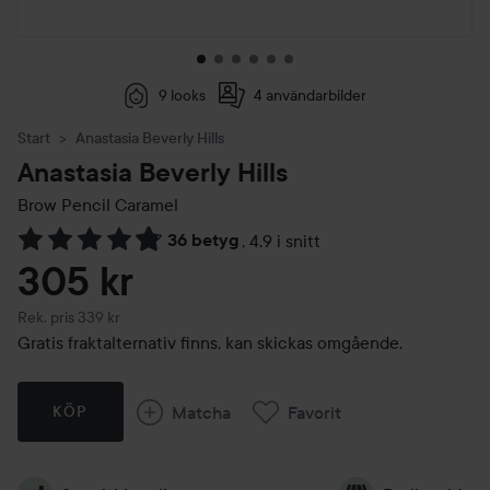
9 looks
4 användarbilder
Start
Anastasia Beverly Hills
Anastasia Beverly Hills
Brow Pencil
Caramel
36 betyg
,
4.9 i snitt
Hoppa till Betyg & kommentarer
305 kr
Rekommenderat pris 339 kr
Rek. pris 339 kr
Gratis fraktalternativ finns, kan skickas omgående.
Matcha
Favorit
KÖP