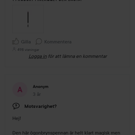
Gilla
Kommentera
498 visningar
Logga in
för att lämna en kommentar
Anonym
3 år
Inlägget skapades 3 år
Motsvarighet?
Hej! 

Den här ögonbrynspennan är helt klart magisk men 