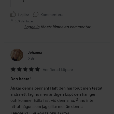
Kommentera
1 gillar
559 visningar
Logga in
för att lämna en kommentar
Johanna
2 år
Inlägget skapades 2 år
Verifierad köpare
Betyg:
Den bästa!
5
av
Älskar denna pennan! Haft den här förut men testat 
5
andra ett tag nu men äntligen köpt den här igen 
och kommer hålla fast vid denna nu. Ännu inte 
hittat någon som jag gillar mer än denna.
1 PRODUKT I INLÄGGET DEN BÄSTA!