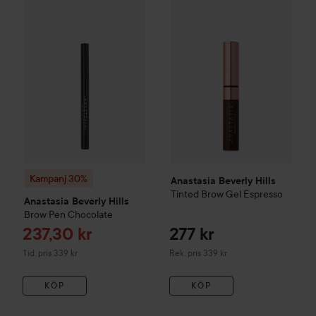
Rea
237
Kampanj 30%
Anastasia Beverly Hills
Anastasia Beverly Hills
Brow Pen
Chocolate
Tinted
Tidigar
Kampanj 30%
Anastasia Beverly Hills
Tinted Brow Gel
Espresso
Anastasia Beverly Hills
Brow Pen
Chocolate
Reapris
237,30 kr
277 kr
Tidigare pris 339 kr
Rekommenderat pris 339 kr
Tid. pris 339 kr
Rek. pris 339 kr
KÖP
KÖP