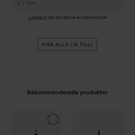
Gilla
Logga in
för att lämna en kommentar
VISA ALLA (15 TILL)
Rekommenderade produkter
Make Up Store
Eternal Pro Eye Pencil
Tuxedo
169 kr
Anastasia Beverly Hills
Brow W
SPONSRAD