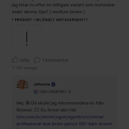
jag letar nu efter en billigare variant som motsvarar 
exakt denna, tips? ( medium brown ) 
1 PRODUKT I INLÄGGET MOTSVARIGHET?
Gilla
1 kommentar
857 visningar
Johanna
Användarens roll: Lyko Creator.
3 år
Kommentaren lades 3 år
LYKO CREATOR
Hej, 🤩 Då skulle jag rekommendera en från 
lyko.com/sv/smink/ogon/ogonbryn/rimmel-
professional-eye-brow-pencil-001-dark-brown