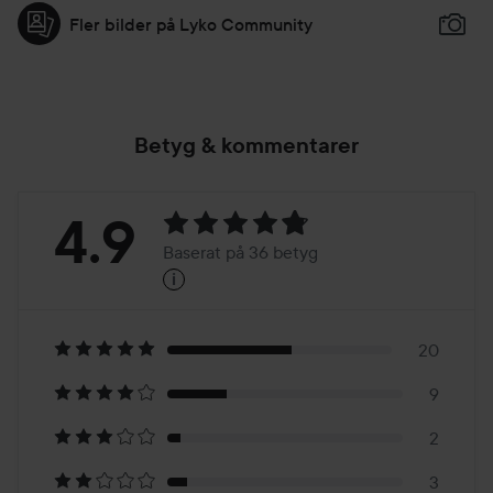
Fler bilder på Lyko Community
Betyg & kommentarer
Betyg:
4.9
Baserat på 36 betyg
i
4.9
Baserat
på
20
9
36
2
3