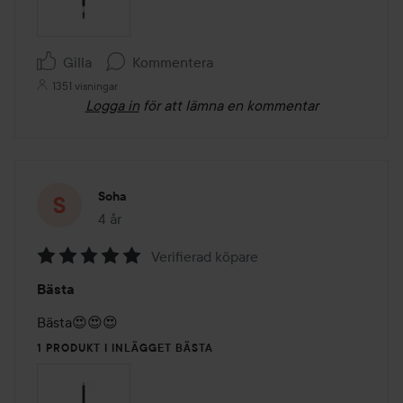
Gilla
Kommentera
1351 visningar
Logga in
för att lämna en kommentar
Soha
4 år
Inlägget skapades 4 år
Verifierad köpare
Betyg:
Bästa
5
av
Bästa😍😍😍
5
1 PRODUKT I INLÄGGET BÄSTA