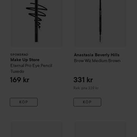
Anastasia Beverly Hills
SPONSRAD
Make Up Store
Brow Wiz
Medium Brown
Eternal Pro Eye Pencil
Tuxedo
169 kr
331 kr
Rekommenderat pris 339 kr
Rek. pris 339 kr
KÖP
KÖP
Anastasia Beverly Hills
Archib
WOW-pris
Anastasia Beverly Hills
Brow Definer
Medium Bro