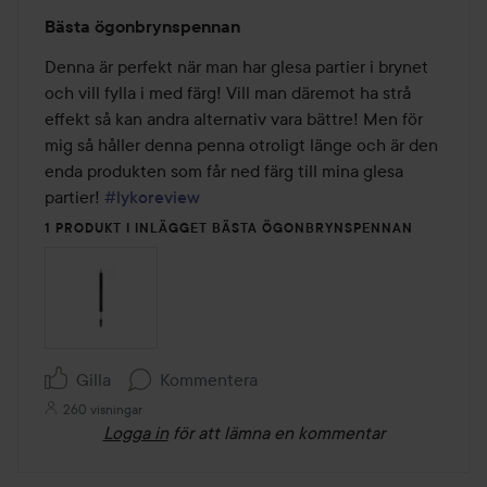
Betyg:
Bästa ögonbrynspennan
5
av
Denna är perfekt när man har glesa partier i brynet 
5
och vill fylla i med färg! Vill man däremot ha strå 
effekt så kan andra alternativ vara bättre! Men för 
mig så håller denna penna otroligt länge och är den 
enda produkten som får ned färg till mina glesa 
partier! 
#lykoreview
1 PRODUKT I INLÄGGET BÄSTA ÖGONBRYNSPENNAN
Gilla
Kommentera
260 visningar
Logga in
för att lämna en kommentar