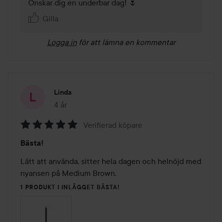
Önskar dig en underbar dag! 🌷
Gilla
Logga in
för att lämna en kommentar
Linda
4 år
Inlägget skapades 4 år
Verifierad köpare
Betyg:
Bästa!
5
av
Lätt att använda, sitter hela dagen och helnöjd med 
5
nyansen på Medium Brown.
1 PRODUKT I INLÄGGET BÄSTA!