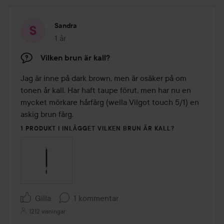
Sandra
1 år
Inlägget skapades 1 år
Vilken brun är kall?
Jag är inne på dark brown, men är osäker på om 
tonen år kall. Har haft taupe förut, men har nu en 
mycket mörkare hårfärg (wella Vilgot touch 5/1) en 
askig brun färg. 
1 PRODUKT I INLÄGGET VILKEN BRUN ÄR KALL?
Gilla
1 kommentar
1212 visningar