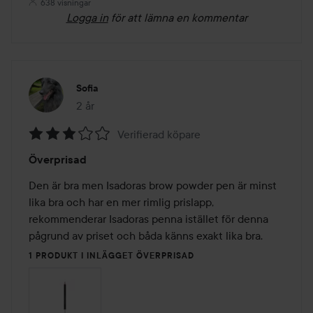
638 visningar
Logga in
för att lämna en kommentar
Sofia
2 år
Inlägget skapades 2 år
Verifierad köpare
Betyg:
Överprisad
3
av
Den är bra men Isadoras brow powder pen är minst 
5
lika bra och har en mer rimlig prislapp, 
rekommenderar Isadoras penna istället för denna 
pågrund av priset och båda känns exakt lika bra.
1 PRODUKT I INLÄGGET ÖVERPRISAD