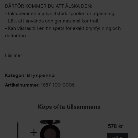
DÄRFÖR KOMMER DU ATT ÄLSKA DEN:
- Inkluderar en mjuk, slitstark spoolie för utjämning.
- Lätt att använda och ger maximal kontroll.
- Kan vässas till en fin spets för exakt brynfyllning och
definition.
Läs mer
Användning:
Använd spoolieänden av pennan för att borsta
Brynpenna
ögonbrynshåren uppåt och sedan definiera och fylla i den
Kategori
:
nedre bågen på ögonbrynet. Borsta sedan håren nedåt och
1687-100-0006
Artikelnummer
:
fyll i svansänden på ögonbrynet. Fyll sedan i framsidan av
ögonbrynet med lätt tryck.
Köps ofta tillsammans
Använd pennans spets för att applicera hårliknande drag i
578 kr
glest hårbeklädda områden, arbeta i hårväxtriktningen. För
maximal färgutbetalning, värm spetsen av