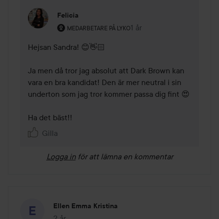
Felicia
Användarens roll: Medarbetare på Lyko.
1 år
Kommentaren lades 1 år
MEDARBETARE PÅ LYKO
Hejsan Sandra! 😊👋🏻

Ja men då tror jag absolut att Dark Brown kan 
vara en bra kandidat! Den är mer neutral i sin 
underton som jag tror kommer passa dig fint 😍

Ha det bäst!!
Gilla
Logga in
för att lämna en kommentar
Ellen Emma Kristina
2 år
Inlägget skapades 2 år