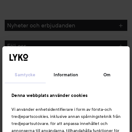
Nyheter och erbjudanden
Följ oss
Kundservice
Samtycke
Information
Om
Information
Denna webbplats använder cookies
Du kanske också gillar
Vi använder enhetsidentifierare i form av första-och
tredjepartscookies, inklusive annan spårningsteknik från
tredjepartsutövare, för att anpassa innehållet och
annonserna till användarna, tillhandahålla funktioner för