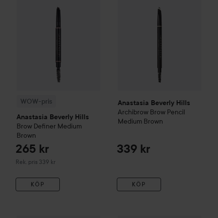
WOW-pris
Anastasia Beverly Hills
Archibrow Brow Pencil
Anastasia Beverly Hills
Medium Brown
Brow Definer
Medium
Brown
265 kr
339 kr
Rekommenderat pris 339 kr
Rek. pris 339 kr
KÖP
KÖP