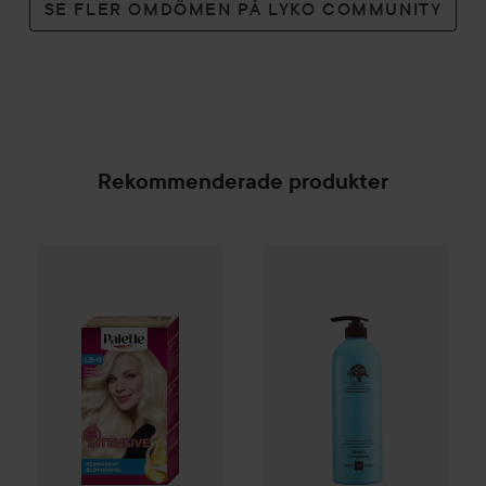
SE FLER OMDÖMEN PÅ LYKO COMMUNITY
Rekommenderade produkter
Palette
Intensive Creme Coloration
L9-0 Platinum 
Arganmidas
Keratin Condition
SPONSRAD