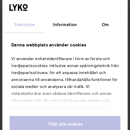
Kundservice
Samtycke
Information
Om
Information
Denna webbplats använder cookies
Du kanske också gillar
Vi använder enhetsidentifierare i form av första-och
tredjepartscookies, inklusive annan spårningsteknik från
tredjepartsutövare, för att anpassa innehållet och
annonserna till användarna, tillhandahålla funktioner för
sociala medier och analysera vår trafik. Vi
vidarebefordrar även sådana identifierare och annan
information från din enhet till de sociala medier och
annons- och analysföretag som vi samarbetar med.
Dessa kan i sin tur kombinera informationen med annan
information som du har tillhandahållit eller som de har
Tillåt alla cookies
samlat in när du har använt deras tjänster. Du godkänner