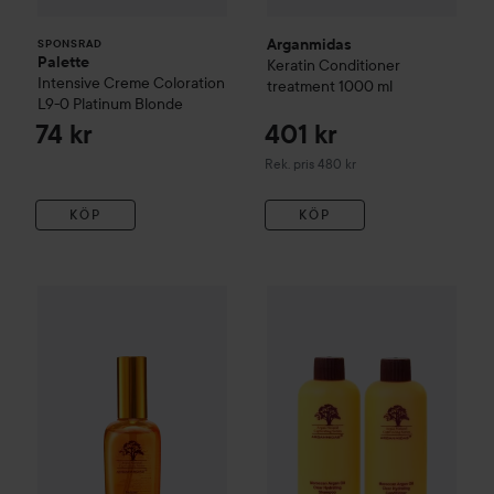
Arganmidas
SPONSRAD
Palette
Keratin Conditioner
Intensive Creme Coloration
treatment
1000 ml
L9-0 Platinum Blonde
74 kr
401 kr
Rekommenderat pris 480 kr
Rek. pris 480 kr
KÖP
KÖP
Arganmidas
Volume Treatment Oil
100 ml
259 kr
Arganmidas
Travel Kit 2x50ml
R