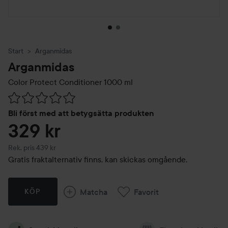
Start
Arganmidas
Arganmidas
Color Protect Conditioner
1000 ml
Hoppa till Betyg & kommentarer
Bli först med att betygsätta produkten
329 kr
Rekommenderat pris 439 kr
Rek. pris 439 kr
Gratis fraktalternativ finns, kan skickas omgående.
Matcha
Favorit
KÖP