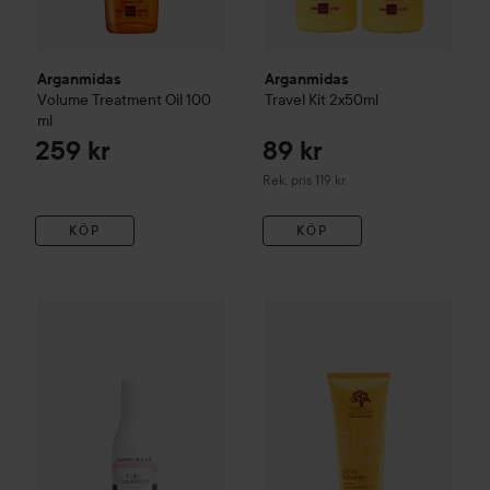
Arganmidas
Arganmidas
Volume Treatment Oil
100
Travel Kit 2x50ml
ml
259 kr
89 kr
Rekommenderat pris 119 kr
Rek. pris 119 kr
KÖP
KÖP
Reapris
Arganmidas
No Yellow Silver
35,60 kr
Kampanj 60%
Waterclouds
Color
Conditioner
70 ml
Tidigare pris 89 kr