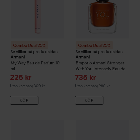
Combo Deal 25%
Combo Deal 25%
Se villkor på produktsidan
Se villkor på produktsidan
Armani
Armani
My Way
Eau de Parfum
10
Emporio Armani
Stronger
ml
With You Intensely Eau de
Parfum
50 ml
Reapris
Reapris
225 kr
735 kr
Utan kampanj 300 kr
Utan kampanj 980 kr
KÖP
KÖP
Armani
Luminous Silk Foundation
Armani
4
Armani Eye Tint 22M 
800 kr