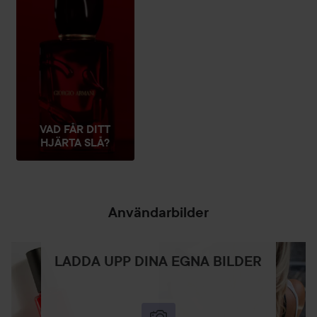
Användning:
- Skruva av locket på den påfyllningsbara doftflaskan och
ta bort sprayapplikatorn.
- Sätt in refillen i doftflaskan och vrid den till läget ON. Häll
innehållet i doftflaskan.
- Vrid refillen till OFF-läget och ta bort den. Skruva sedan
VAD FÅR DITT
tillbaka sprayapplikatorn på doftflaskan och sätt tillbaka
HJÄRTA SLÅ?
locket.
100 ml
Användarbilder
LADDA UPP DINA EGNA BILDER