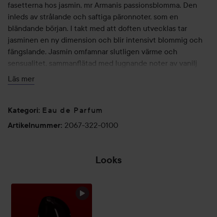
fasetterna hos jasmin, mr Armanis passionsblomma. Den
inleds av strålande och saftiga päronnoter, som en
bländande början. I takt med att doften utvecklas tar
jasminen en ny dimension och blir intensivt blommig och
fängslande. Jasmin omfamnar slutligen värme och
sensualitet, sammanflätad med lugnande noter av vanilj
som tänder en känsla av passion som aldrig tidigare
Läs mer
upplevts.
FLASKAN
Eau de Parfum
Kategori
:
Doften kommer i den ikoniska Sì-flaskan, speciellt
2067-322-0100
Artikelnummer
:
utformad som ett livfullt hjärtslag. En flaska dekorerad med
en passionsröd lackering och en ombre-färggradering som
speglar doftens känslomässiga boost och passionerade
Looks
stegring. Denna exklusiva påfyllningsbara flaska är
tillverkad med ett unikt kunnande och förkroppsligar ett
engagemang för varaktig skönhet och hållbarhet.
Upptäck doften som får ditt hjärta att slå snabbare.