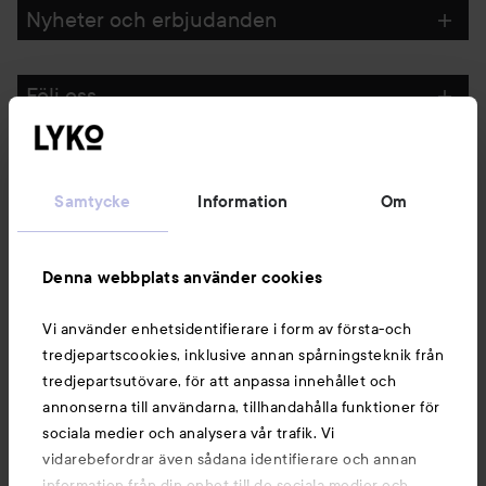
Nyheter och erbjudanden
Följ oss
Kundservice
Samtycke
Information
Om
Information
Denna webbplats använder cookies
Du kanske också gillar
Vi använder enhetsidentifierare i form av första-och
tredjepartscookies, inklusive annan spårningsteknik från
tredjepartsutövare, för att anpassa innehållet och
annonserna till användarna, tillhandahålla funktioner för
sociala medier och analysera vår trafik. Vi
vidarebefordrar även sådana identifierare och annan
information från din enhet till de sociala medier och