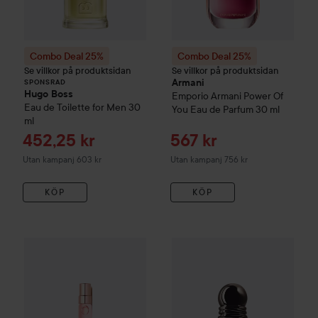
Combo Deal 25%
Combo Deal 25%
Se villkor på produktsidan
Se villkor på produktsidan
Armani
SPONSRAD
Hugo Boss
Emporio Armani
Power Of
Eau de Toilette for Men
30
You Eau de Parfum
30 ml
ml
Reapris
Reapris
452,25 kr
567 kr
Utan kampanj 603 kr
Utan kampanj 756 kr
KÖP
KÖP
Reapri
225 kr
Combo Deal 25%
Armani
My Way
Combo Deal 25%
Eau de Parfum
10 ml
Armani
Empor
Utan kampanj 