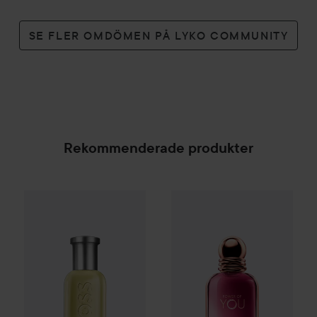
SE FLER OMDÖMEN PÅ LYKO COMMUNITY
Rekommenderade produkter
Combo Deal 25%
Hugo Boss
Combo Deal 25%
Eau de Toilette for Me
Armani
Empor
SPONSRAD