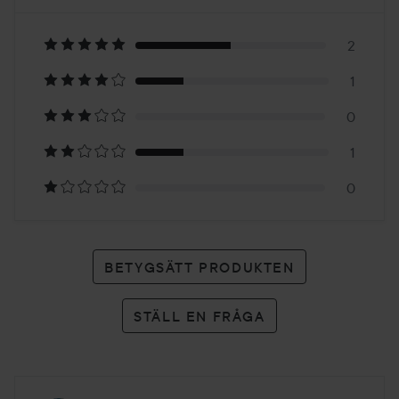
4
Baserat
på
2
1
4
0
betyg
1
0
BETYGSÄTT PRODUKTEN
STÄLL EN FRÅGA