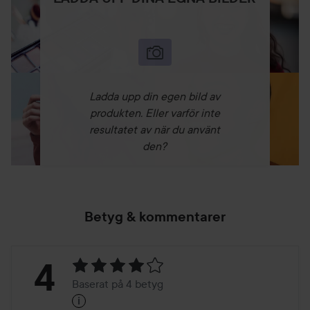
Ladda upp din egen bild av
produkten. Eller varför inte
resultatet av när du använt
den?
Betyg & kommentarer
Betyg:
4
Baserat på 4 betyg
i