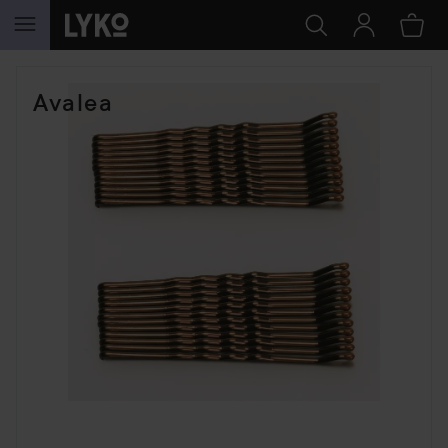
HOPPA TILL INNEHÅLLET
Avalea