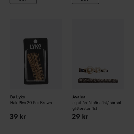
By Lyko
Hair
Pins 20 Pcs Brown
Avalea
clip/hårnål pärla 1st/ hå
39 kr
By Lyko
Avalea
Hair
Pins 20 Pcs Brown
clip/hårnål pärla 1st/ hårnål
glittersten 1st
39 kr
29 kr