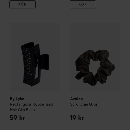
KÖP
KÖP
By Lyko
Rectangular Rubberized Hair Clip
Avalea
Scrunchie
Black
Grön
59 kr
19 kr
By Lyko
Avalea
Rectangular Rubberized
Scrunchie
Grön
Hair Clip
Black
59 kr
19 kr