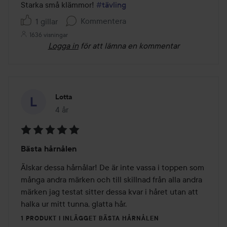
Starka små klämmor! 
#tävling
av
Kommentera
1 gillar
5
1636 visningar
Logga in
för att lämna en kommentar
Lotta
4 år
Inlägget skapades 4 år
Betyg:
Bästa hårnålen
5
av
Älskar dessa hårnålar! De är inte vassa i toppen som 
5
många andra märken och till skillnad från alla andra 
märken jag testat sitter dessa kvar i håret utan att 
halka ur mitt tunna, glatta hår.
1 PRODUKT I INLÄGGET BÄSTA HÅRNÅLEN