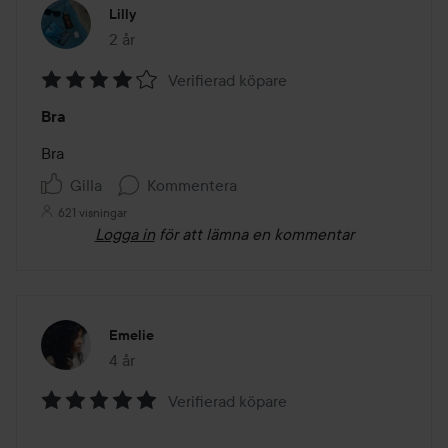
Lilly
2 år
Inlägget skapades 2 år
Verifierad köpare
Betyg:
Bra
4
av
Bra
5
Gilla
Kommentera
621 visningar
Logga in
för att lämna en kommentar
Emelie
4 år
Inlägget skapades 4 år
Verifierad köpare
Betyg:
5