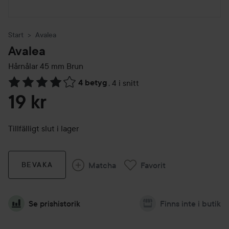
Start
Avalea
Avalea
Hårnålar 45 mm
Brun
4 betyg
,
4 i snitt
Hoppa till Betyg & kommentarer
19 kr
Tillfälligt slut i lager
Matcha
Favorit
BEVAKA
Se prishistorik
Finns inte i butik