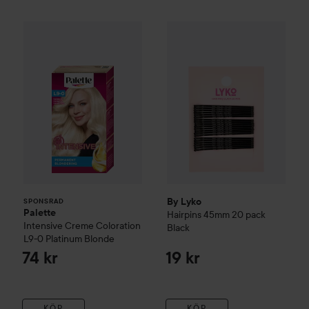
Palette
Intensive Creme Coloration
By Lyko
Hairpins 45mm 20 pa
L9-0 Platinum 
SPONSRAD
By Lyko
SPONSRAD
Palette
Hairpins 45mm 20 pack
Intensive Creme Coloration
Black
L9-0 Platinum Blonde
74 kr
19 kr
KÖP
KÖP