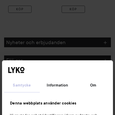
KÖP
KÖP
Nyheter och erbjudanden
Följ oss
Kundservice
Samtycke
Information
Om
Information
Denna webbplats använder cookies
Du kanske också gillar