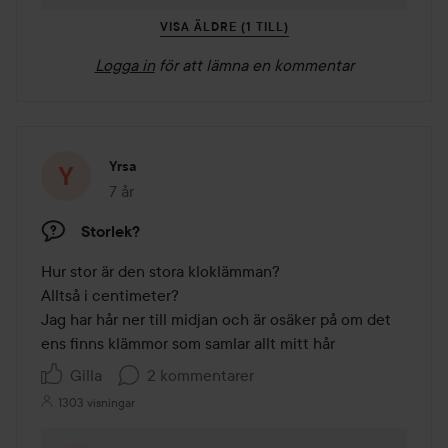
VISA ÄLDRE (1 TILL)
Logga in
för att lämna en kommentar
Yrsa
7 år
Inlägget skapades 7 år
Storlek?
Hur stor är den stora kloklämman?

Alltså i centimeter?

Jag har hår ner till midjan och är osäker på om det 
Gilla
2 kommentarer
1303 visningar