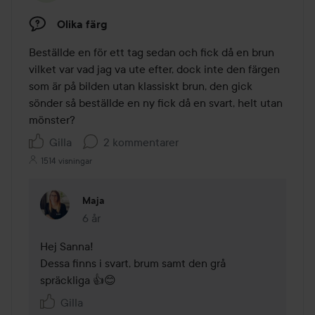
Olika färg
Beställde en för ett tag sedan och fick då en brun 
vilket var vad jag va ute efter, dock inte den färgen 
som är på bilden utan klassiskt brun, den gick 
sönder så beställde en ny fick då en svart, helt utan 
mönster?
Gilla
2 kommentarer
1514 visningar
Maja
6 år
Kommentaren lades 6 år
Hej Sanna! 

Dessa finns i svart, brum samt den grå 
spräckliga 👍😊
Gilla