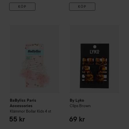
KÖP
KÖP
BaByliss Paris Accessories
Klämmor Bollar Kids 4 st
By Lyko
Clips
Brown
69 kr
55 kr
BaByliss Paris
By Lyko
Clips
Brown
Accessories
Klämmor Bollar Kids 4 st
55 kr
69 kr