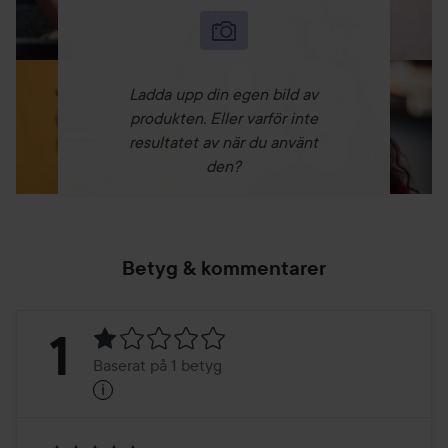
Ladda upp din egen bild av
produkten. Eller varför inte
resultatet av när du använt
den?
Betyg & kommentarer
Betyg:
1
Baserat på 1 betyg
i
1
Baserat