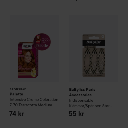
Palette
Intensive Creme Coloration
BaByliss Paris Accessories
7-70 Terracott
Ind
SPONSRAD
BaByliss Paris
SPONSRAD
Palette
Accessories
Intensive Creme Coloration
Indispensable
7-70 Terracotta Medium
Klämmor/Spännen Stor
Blonde
klämma 3 st
74 kr
55 kr