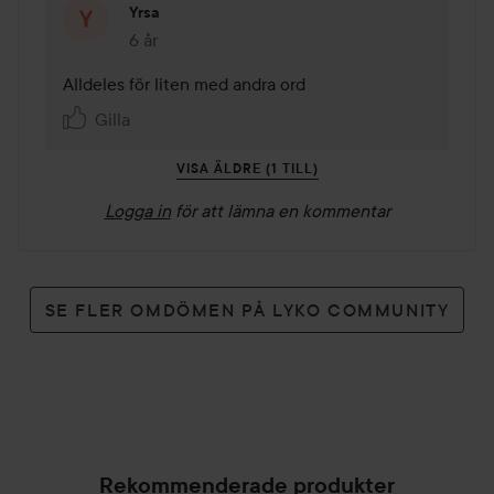
Yrsa
6 år
Kommentaren lades 6 år
Alldeles för liten med andra ord 
Gilla
VISA ÄLDRE (1 TILL)
Logga in
för att lämna en kommentar
SE FLER OMDÖMEN PÅ LYKO COMMUNITY
Rekommenderade produkter