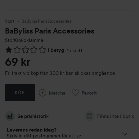
Start
BaByliss Paris Accessories
BaByliss Paris Accessories
StorKrokoklämma
1 betyg
,
1 i snitt
Hoppa till Betyg & kommentarer
69 kr
Fri frakt vid köp från 300 kr, kan skickas omgående
Matcha
Favorit
KÖP
Se prishistorik
Finns inte i butik
Leverans redan idag?
Skriv in ditt postnummer för att se