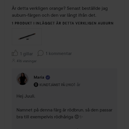
Är detta verkligen orange? Senast beställde jag 
auburn-färgen och den var långt ifrån det.
1 PRODUKT I INLÄGGET ÄR DETTA VERKLIGEN AUBURN
1 kommentar
1 gillar
416 visningar
Maria
Användarens roll: Kundtjänst på Lyko.
1 år
Kommentaren lades 1 år
KUNDTJÄNST PÅ LYKO
Hej Juuli,

Namnet på denna färg är rödbrun, så den passar 
bra till exempelvis rödhåriga 😍✨
