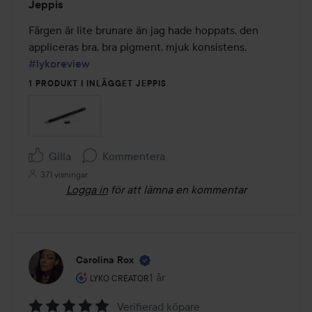
Jeppis
3
av
Färgen är lite brunare än jag hade hoppats, den 
5
appliceras bra, bra pigment, mjuk konsistens. 
#lykoreview
1 PRODUKT I INLÄGGET JEPPIS
Gilla
Kommentera
371 visningar
Logga in
för att lämna en kommentar
Carolina Rox
Användarens roll: Lyko Creator.
1 år
Inlägget skapades 1 år
LYKO CREATOR
Verifierad köpare