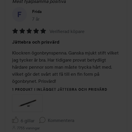
Mest hjälpsamma positiva
Frida
7 år
Inlägget skapades 7 år
Verifierad köpare
Betyg:
Jättebra och prisvärd
5
av
Klockren ögonbrynspenna. Ganska mjukt stift vilket 
5
jag tycker är bra. Har tidigare provat betydligt 
hårdare pennor som man måste trycka hårt med, 
vilket gör det svårt att få till en fin form på 
ögonbrynet. Prisvärd!
1 PRODUKT I INLÄGGET JÄTTEBRA OCH PRISVÄRD
Kommentera
6 gillar
7755 visningar