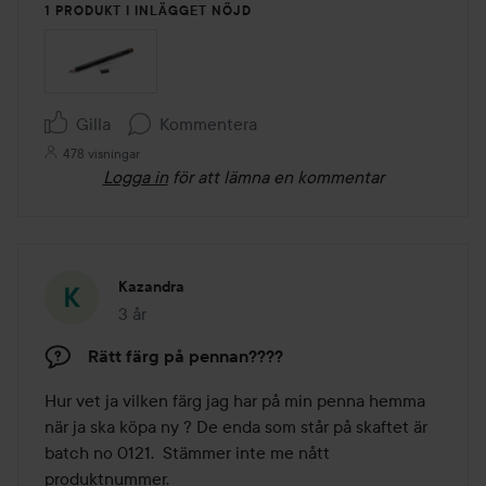
5
1 PRODUKT I INLÄGGET NÖJD
Gilla
Kommentera
478 visningar
Logga in
för att lämna en kommentar
Kazandra
3 år
Inlägget skapades 3 år
Rätt färg på pennan????
Hur vet ja vilken färg jag har på min penna hemma 
när ja ska köpa ny ? De enda som står på skaftet är 
batch no 0121.  Stämmer inte me nått 
produktnummer. 
