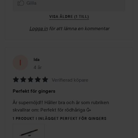
Gilla
VISA ÄLDRE (1 TILL)
Logga in
för att lämna en kommentar
Ida
4 år
Inlägget skapades 4 år
Verifierad köpare
Betyg:
Perfekt för gingers
5
av
Är supernöjd!! Håller bra och är som rubriken 
5
skvallrar om: Perfekt för rödhåriga 🥳
1 PRODUKT I INLÄGGET PERFEKT FÖR GINGERS