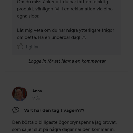
Om du misstänker att du har fått en felaktig 
produkt, vänligen fyll i en reklamation via dina 
egna sidor. 

Låt mig veta om du har några ytterligare frågor 
om detta. Ha en underbar dag! 🌞
1 gillar
Logga in
för att lämna en kommentar
Anna
2 år
Inlägget skapades 2 år
Vart har den tagit vägen???
Den bösta o billigaste ögonbrynspenna jag provat, 
som säljer slut på några dagar när den kommer in. 