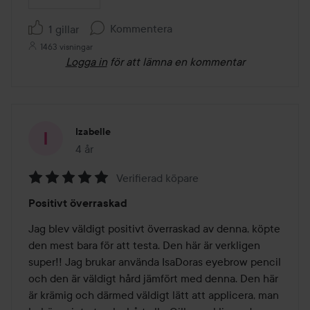
Kommentera
1 gillar
1463 visningar
Logga in
för att lämna en kommentar
Izabelle
4 år
Inlägget skapades 4 år
Verifierad köpare
Betyg:
Positivt överraskad
5
av
Jag blev väldigt positivt överraskad av denna, köpte 
5
den mest bara för att testa. Den här är verkligen 
super!! Jag brukar använda IsaDoras eyebrow pencil 
och den är väldigt hård jämfört med denna. Den här 
är krämig och därmed väldigt lätt att applicera, man 