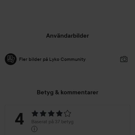
𝙸𝚗 𝚝𝚑𝚎 𝚂𝚞𝚗 🔥
Användarbilder
Fler bilder på Lyko Community
Betyg & kommentarer
Betyg:
4
Baserat på 37 betyg
i