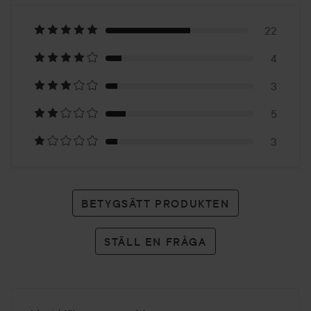
4
Baserat
på
22
4
37
3
betyg
5
3
BETYGSÄTT PRODUKTEN
STÄLL EN FRÅGA