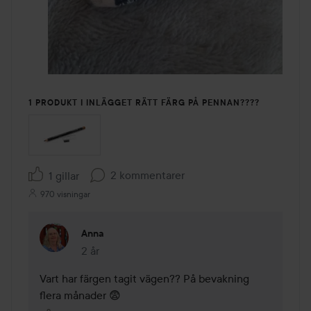
1 PRODUKT I INLÄGGET RÄTT FÄRG PÅ PENNAN????
2 kommentarer
1 gillar
970 visningar
Anna
2 år
Kommentaren lades 2 år
Vart har färgen tagit vägen?? På bevakning 
flera månader 😨