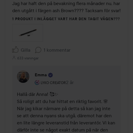
Jag har haft den på bevakning flera månader nu, har 
den utgått i färgen ash Brown???? Tacksam för svar!
1 PRODUKT I INLÄGGET VART HAR DEN TAGIT VÄGEN???
Gilla
1 kommentar
633 visningar
Emma
Användarens roll: Lyko Creator.
2 år
Kommentaren lades 2 år
LYKO CREATOR
Hallå där Anna! 🥰✨ 

Så roligt att du har hittat en riktig favorit. 🌸 
När jag kikar närmare på detta så kan jag inte 
se att denna nyans ska utgå, däremot har den 
en lite längre leveranstid från leverantör. Vi kan 
därför inte se något exakt datum på när den 