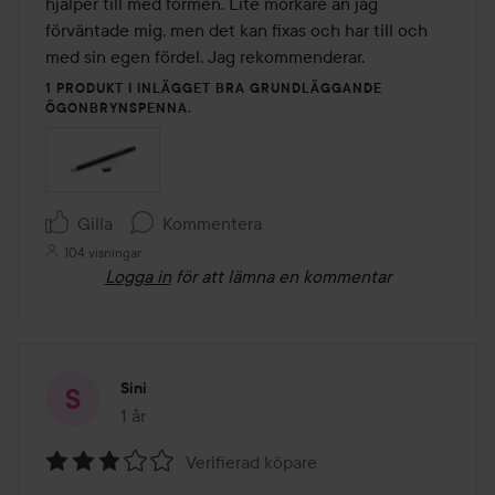
hjälper till med formen. Lite mörkare än jag 
förväntade mig, men det kan fixas och har till och 
med sin egen fördel. Jag rekommenderar.
1 PRODUKT I INLÄGGET BRA GRUNDLÄGGANDE
ÖGONBRYNSPENNA.
Gilla
Kommentera
104 visningar
Logga in
för att lämna en kommentar
Sini
1 år
Inlägget skapades 1 år
Verifierad köpare
Betyg: