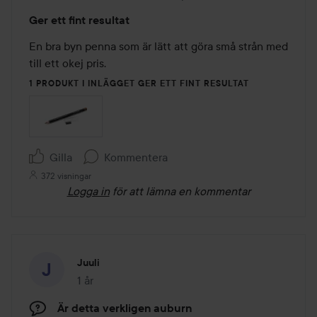
Betyg:
Ger ett fint resultat
5
av
En bra byn penna som är lätt att göra små strån med 
5
till ett okej pris.
1 PRODUKT I INLÄGGET GER ETT FINT RESULTAT
Gilla
Kommentera
372 visningar
Logga in
för att lämna en kommentar
Juuli
1 år
Inlägget skapades 1 år
Är detta verkligen auburn