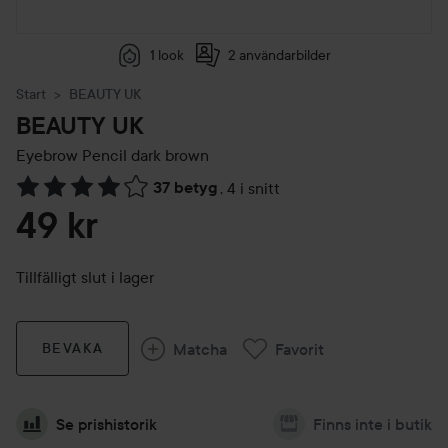
1 look
2 användarbilder
Start
BEAUTY UK
BEAUTY UK
Eyebrow
Pencil dark brown
37 betyg
,
4 i snitt
Hoppa till Betyg & kommentarer
49 kr
Tillfälligt slut i lager
Matcha
Favorit
BEVAKA
Se prishistorik
Finns inte i butik