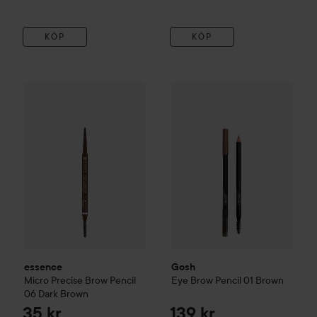
KÖP
KÖP
essence
Micro Precise Brow Pencil
Gosh
Eye Brow Pencil
06 Dark Brown
01 Bro
35 kr
essence
Gosh
Micro Precise Brow Pencil
Eye Brow Pencil
01 Brown
06 Dark Brown
35 kr
139 kr