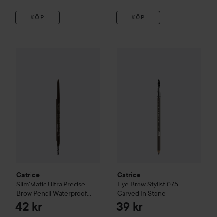
KÖP
KÖP
Catrice
Slim'Matic Ultra Precise Brow Pencil Waterproof
Catrice
Eye Brow Stylist
075 C
04
Catrice
Catrice
Slim'Matic Ultra Precise
Eye Brow Stylist
075
Brow Pencil Waterproof
Carved In Stone
040
42 kr
39 kr