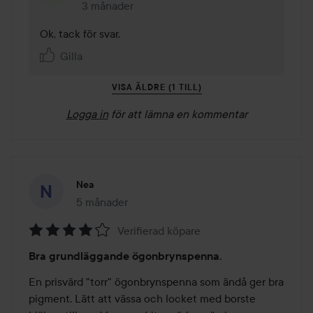
3 månader
Kommentaren lades 3 månader
Ok, tack för svar.
Gilla
VISA ÄLDRE (1 TILL)
Logga in
för att lämna en kommentar
Nea
5 månader
Inlägget skapades 5 månader
Verifierad köpare
Betyg:
Bra grundläggande ögonbrynspenna.
4
av
En prisvärd "torr" ögonbrynspenna som ändå ger bra 
5
pigment. Lätt att vässa och locket med borste 