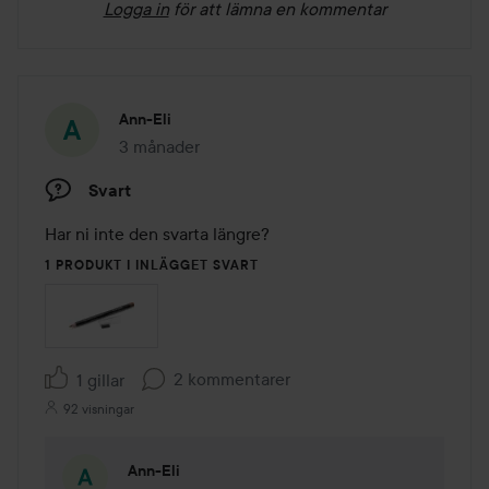
Logga in
för att lämna en kommentar
Ann-Eli
3 månader
Inlägget skapades 3 månader
Svart
Har ni inte den svarta längre?
1 PRODUKT I INLÄGGET SVART
2 kommentarer
1 gillar
92 visningar
Ann-Eli