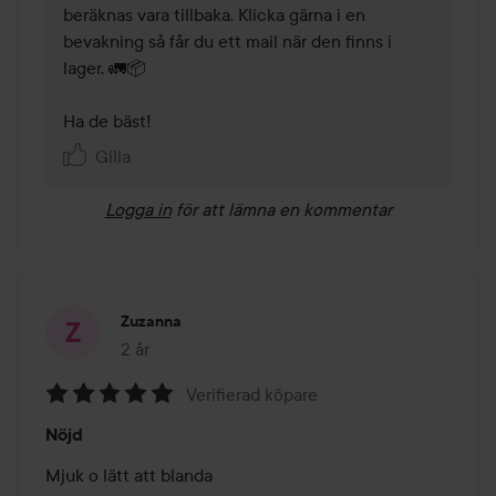
beräknas vara tillbaka. Klicka gärna i en 
bevakning så får du ett mail när den finns i 
lager. 🚛📦 

Ha de bäst! 
Gilla
Logga in
för att lämna en kommentar
Zuzanna
2 år
Inlägget skapades 2 år
Verifierad köpare
Betyg:
Nöjd
5
av
Mjuk o lätt att blanda