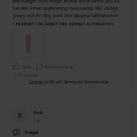
Bra budget stick rouge, brukar alltid värma upp på 
5
handen innan applicering med svamp. Blir väldigt 
glowy och fin färg dock inte längsta hållbarheten 
1 PRODUKT I INLÄGGET BRA BUDGET ALTERNATIVT!
Gilla
Kommentera
751 visningar
Logga in
för att lämna en kommentar
Kicki
1 år
Inlägget skapades 1 år
Fråga