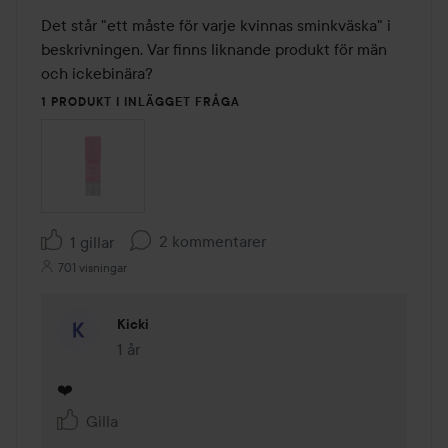
Det står "ett måste för varje kvinnas sminkväska" i 
beskrivningen. Var finns liknande produkt för män 
och ickebinära?
1 PRODUKT I INLÄGGET FRÅGA
2 kommentarer
1 gillar
701 visningar
Kicki
1 år
Kommentaren lades 1 år
❤️
Gilla