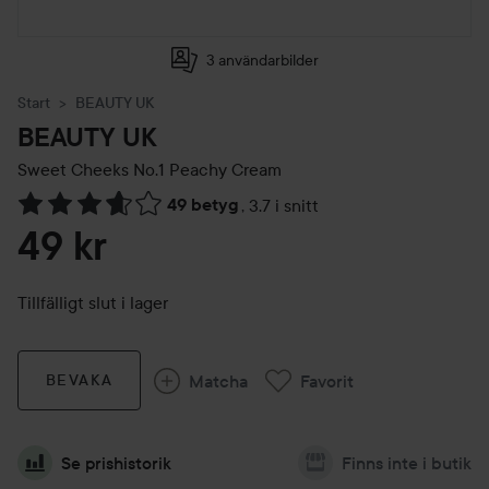
3 användarbilder
Start
BEAUTY UK
BEAUTY UK
Sweet
Cheeks No.1 Peachy Cream
49 betyg
,
3.7 i snitt
Hoppa till Betyg & kommentarer
49 kr
Tillfälligt slut i lager
Matcha
Favorit
BEVAKA
Se prishistorik
Finns inte i butik