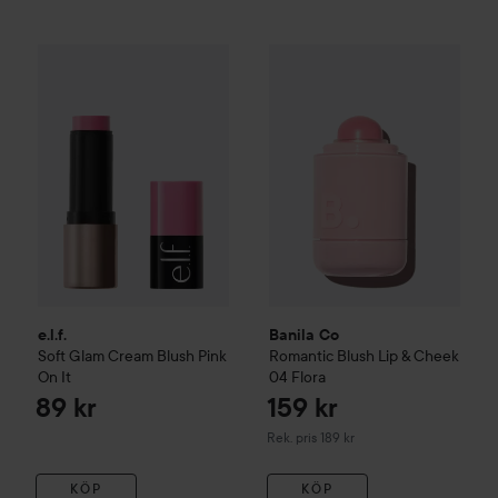
e.l.f.
Soft Glam Cream Blush
Pink On It
89 kr
Banila Co
Romantic Blush Lip
e.l.f.
Banila Co
Soft Glam Cream Blush
Pink
Romantic Blush Lip & Cheek
On It
04 Flora
89 kr
159 kr
Rekommenderat pris 189 kr
Rek. pris 189 kr
KÖP
KÖP