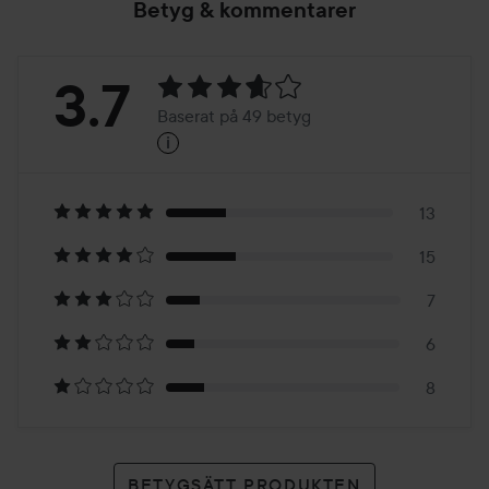
Betyg & kommentarer
Betyg:
3.7
Baserat på 49 betyg
i
3.7
Baserat
på
13
15
49
7
betyg
6
8
BETYGSÄTT PRODUKTEN