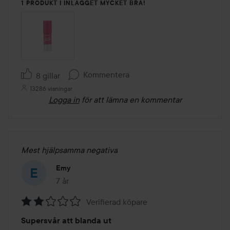
1 PRODUKT I INLÄGGET MYCKET BRA!
Kommentera
8 gillar
13286 visningar
Logga in
för att lämna en kommentar
Mest hjälpsamma negativa
Emy
7 år
Inlägget skapades 7 år
Verifierad köpare
Betyg:
Supersvår att blanda ut
2