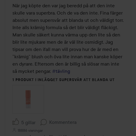
av
När jag köpte den var jag beredd på att den inte 
5
skulle vara superbra. Och de va den inte. Fina färger 
absolut men supersvår att blanda ut och väldigt torr. 
Inte alls krämig formula så det blir väldigt fläckigt. 
Man skulle säkert kunna värma upp den lite så den 
blir lite mjukare men de är väl lite osmidigt. Jag 
tipsar om den ifall man vill prova hur de är med en 
”krämig” blush och öva lite innan man kanske köper 
en dyrare. Eftersom den är billig så slösar man inte 
så mycket pengar. 
#tävling
1 PRODUKT I INLÄGGET SUPERSVÅR ATT BLANDA UT
Kommentera
5 gillar
18886 visningar