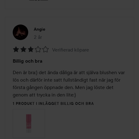
Angie
2 år
Inlägget skapades 2 år
Verifierad köpare
Betyg:
Billig och bra
3
av
Den är bra:) det ända dåliga är att själva blushen var 
5
lös och därför inte satt fullständigt fast när jag för 
första gången öppnade den. Men jag löste det 
genom att trycka in den lite:)
1 PRODUKT I INLÄGGET BILLIG OCH BRA