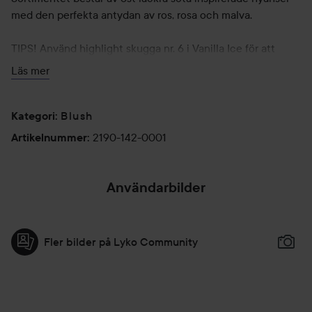
med den perfekta antydan av ros, rosa och malva.
TIPS! Använd highlight skugga nr. 6 i Vanilla Ice för att
slutföra din konturerad look. Detta är ditt hemliga vapen
Läs mer
för en hälsosam glöd och ett måste i allas sminkväska!
6 g
Blush
Kategori
:
2190-142-0001
Artikelnummer
:
Användarbilder
Fler bilder på Lyko Community