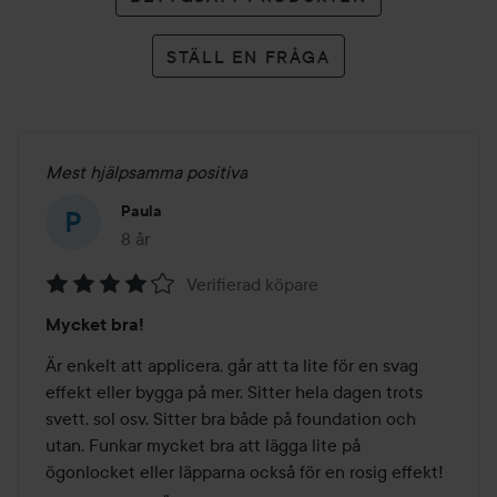
STÄLL EN FRÅGA
Mest hjälpsamma positiva
Paula
8 år
Inlägget skapades 8 år
Verifierad köpare
Betyg:
Mycket bra!
4
av
Är enkelt att applicera, går att ta lite för en svag 
5
effekt eller bygga på mer. Sitter hela dagen trots 
svett, sol osv. Sitter bra både på foundation och 
utan. Funkar mycket bra att lägga lite på 
ögonlocket eller läpparna också för en rosig effekt! 