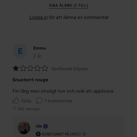
VISA ÄLDRE (1 TILL)
Logga in
för att lämna en kommentar
Emma
2 år
Inlägget skapades 2 år
Verifierad köpare
Betyg:
Snustorrt rouge
1
av
Fin färg men otroligt torr och svår att applicera 
5
Gilla
1 kommentar
542 visningar
Ida
Användarens roll: Kundtjänst på Lyko.
2 år
Kommentaren lades 2 år
KUNDTJÄNST PÅ LYKO