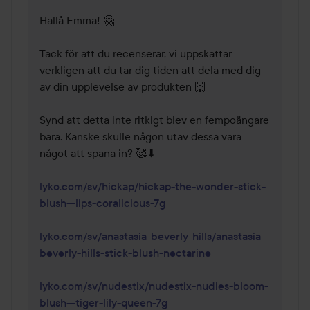
Hallå Emma! 🤗 

Tack för att du recenserar, vi uppskattar 
verkligen att du tar dig tiden att dela med dig 
av din upplevelse av produkten 🙌 

Synd att detta inte ritkigt blev en fempoängare 
bara. Kanske skulle någon utav dessa vara 
något att spana in? 🥰⬇  

lyko.com/sv/hickap/hickap-the-wonder-stick-
blush---lips-coralicious-7g
lyko.com/sv/anastasia-beverly-hills/anastasia-
beverly-hills-stick-blush-nectarine
lyko.com/sv/nudestix/nudestix-nudies-bloom-
blush---tiger-lily-queen-7g