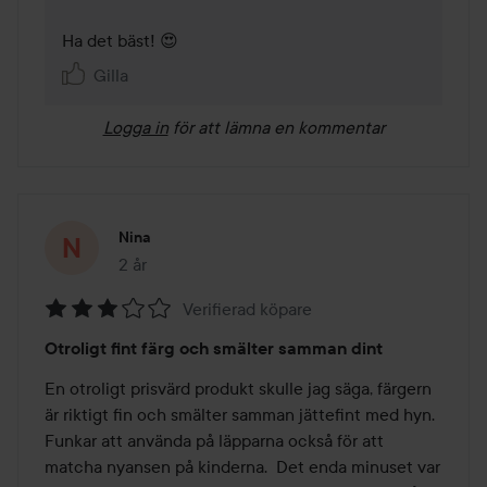
Ha det bäst! 😍
Gilla
Logga in
för att lämna en kommentar
Nina
2 år
Inlägget skapades 2 år
Verifierad köpare
Betyg:
Otroligt fint färg och smälter samman dint
3
av
En otroligt prisvärd produkt skulle jag säga, färgern 
5
är riktigt fin och smälter samman jättefint med hyn. 
Funkar att använda på läpparna också för att 
matcha nyansen på kinderna.  Det enda minuset var 