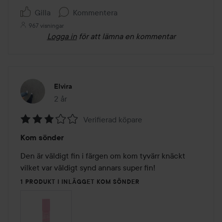
Gilla
Kommentera
967 visningar
Logga in
för att lämna en kommentar
Elvira
2 år
Inlägget skapades 2 år
Verifierad köpare
Betyg:
Kom sönder
3
av
Den är väldigt fin i färgen om kom tyvärr knäckt 
5
vilket var väldigt synd annars super fin! 
1 PRODUKT I INLÄGGET KOM SÖNDER