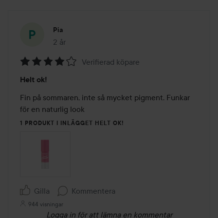
Pia
2 år
Inlägget skapades 2 år
Verifierad köpare
Betyg:
Helt ok!
4
av
Fin på sommaren, inte så mycket pigment. Funkar 
5
för en naturlig look 
1 PRODUKT I INLÄGGET HELT OK!
Gilla
Kommentera
944 visningar
Logga in
för att lämna en kommentar