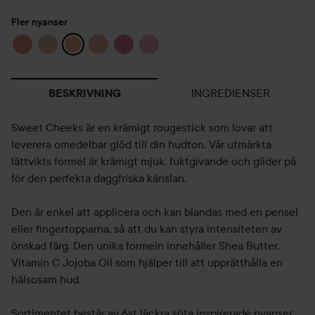
Fler nyanser
INGREDIENSER
BESKRIVNING
Sweet Cheeks är en krämigt rougestick som lovar att
leverera omedelbar glöd till din hudton. Vår utmärkta
lättvikts formel är krämigt mjuk, fuktgivande och glider på
för den perfekta daggfriska känslan.
Den är enkel att applicera och kan blandas med en pensel
eller fingertopparna, så att du kan styra intensiteten av
önskad färg. Den unika formeln innehåller Shea Butter,
Vitamin C Jojoba Oil som hjälper till att upprätthålla en
hälsosam hud.
Sortimentet består av 6st läckra söta inspirerade nyanser