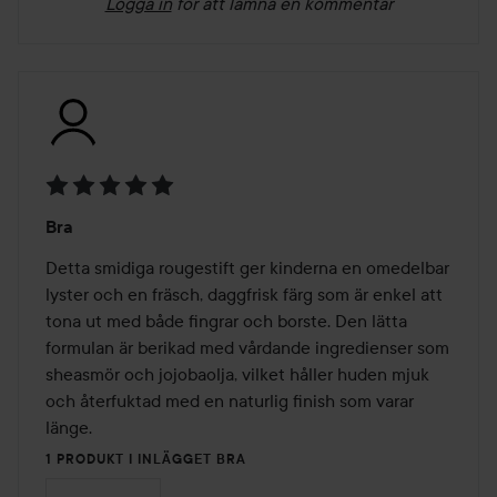
Logga in
för att lämna en kommentar
Betyg:
Bra
5
av
Detta smidiga rougestift ger kinderna en omedelbar 
5
lyster och en fräsch, daggfrisk färg som är enkel att 
tona ut med både fingrar och borste. Den lätta 
formulan är berikad med vårdande ingredienser som 
sheasmör och jojobaolja, vilket håller huden mjuk 
och återfuktad med en naturlig finish som varar 
länge.
1 PRODUKT I INLÄGGET BRA