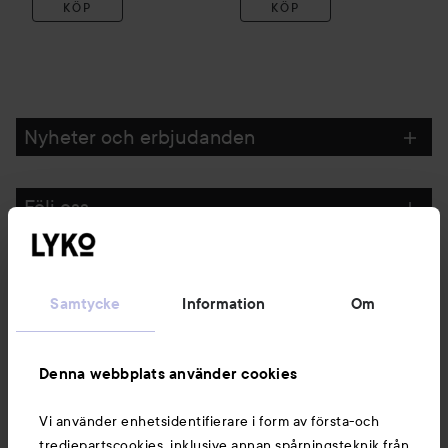
KÖP
KÖP
Nyheter och erbjudanden
Följ oss
Kundservice
Samtycke
Information
Om
Information
Denna webbplats använder cookies
Du kanske också gillar
Vi använder enhetsidentifierare i form av första-och
tredjepartscookies, inklusive annan spårningsteknik från