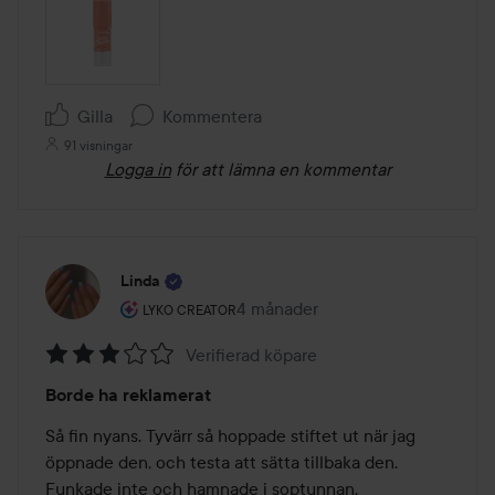
Gilla
Kommentera
91 visningar
Logga in
för att lämna en kommentar
Linda
Användarens roll: Lyko Creator.
4 månader
Inlägget skapades 4 månader
LYKO CREATOR
Verifierad köpare
Betyg:
Borde ha reklamerat
3
av
Så fin nyans. Tyvärr så hoppade stiftet ut när jag 
5
öppnade den, och testa att sätta tillbaka den. 
Funkade inte och hamnade i soptunnan.