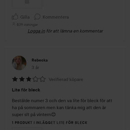
Gilla
Kommentera
839 visningar
Logga in
för att lämna en kommentar
Rebecka
3 år
Inlägget skapades 3 år
Verifierad köpare
Betyg:
Lite för bleck
3
av
Bestälde numer 3 och den va lite för bleck för att 
5
ha på sommaren men kan tänka mig att den är 
super slt på vintern😊
1 PRODUKT I INLÄGGET LITE FÖR BLECK