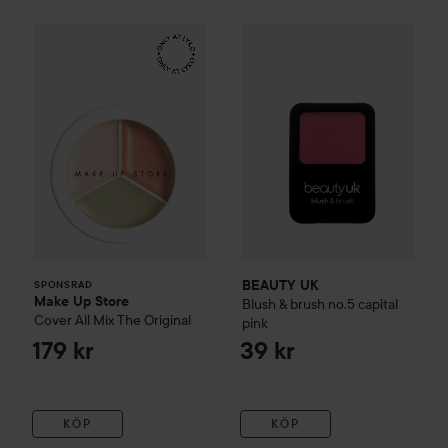
Make Up Store
Cover All Mix
BEAUTY UK
The Original
Blush & brush
no.5
179 kr
SPONSRAD
BEAUTY UK
SPONSRAD
Make Up Store
Blush & brush
no.5 capital
Cover All Mix
The Original
pink
179 kr
39 kr
KÖP
KÖP