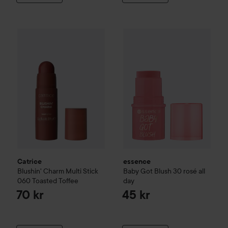
Catrice
Blushin' Charm Multi Stick
essence
060 Toasted Toffee
Baby Got Blush
30 ros
70 kr
Catrice
essence
Blushin' Charm Multi Stick
Baby Got Blush
30 rosé all
060 Toasted Toffee
day
70 kr
45 kr