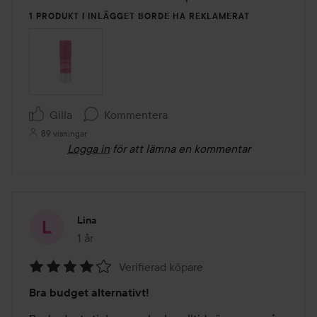
1 PRODUKT I INLÄGGET BORDE HA REKLAMERAT
Gilla
Kommentera
89 visningar
Logga in
för att lämna en kommentar
Lina
1 år
Inlägget skapades 1 år
Verifierad köpare
Betyg:
Bra budget alternativt!
4
av