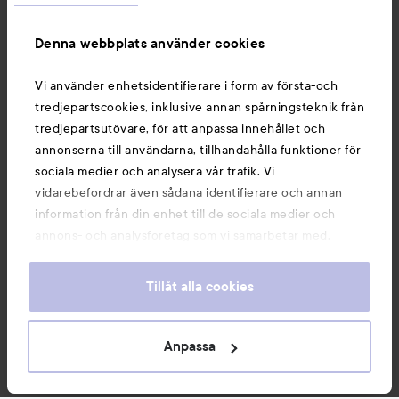
Information
Denna webbplats använder cookies
Du kanske också gillar
Vi använder enhetsidentifierare i form av första-och
tredjepartscookies, inklusive annan spårningsteknik från
tredjepartsutövare, för att anpassa innehållet och
annonserna till användarna, tillhandahålla funktioner för
sociala medier och analysera vår trafik. Vi
vidarebefordrar även sådana identifierare och annan
information från din enhet till de sociala medier och
annons- och analysföretag som vi samarbetar med.
Dessa kan i sin tur kombinera informationen med annan
information som du har tillhandahållit eller som de har
Tillåt alla cookies
samlat in när du har använt deras tjänster. Du godkänner
våra cookies vid fortsatt användande av vår webbplats.
Copyright 2026
För information om hur du kan ändra inställningarna för
Anpassa
E-handel av Avensia
cookies, se vår
Cookie Policy