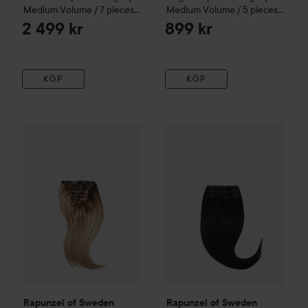
Medium Volume / 7 pieces
Medium Volume / 5 pieces
50 cm
Dark Ashy Blonde
50 cm
Brown Ash Blonde
2 499 kr
899 kr
Balayage B2.6/10.7
Balayage B5.1/7.3
KÖP
KÖP
Rapunzel of Sweden
Classic Clip-ins Straight / Medium Vo
Rapunzel of Sweden
Classic C
Rapunzel of Sweden
Rapunzel of Sweden