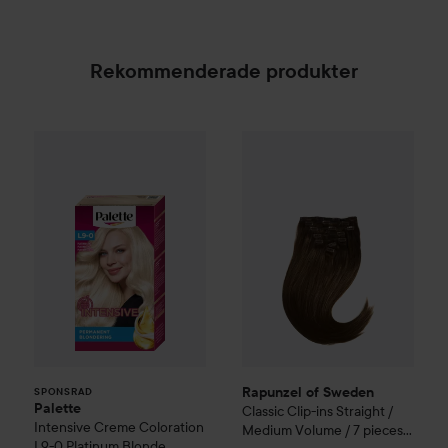
Rekommenderade produkter
Palette
Intensive Creme Coloration
Rapunzel of Sweden
L9-0 Platinum 
Classic 
SPONSRAD
Rapunzel of Sweden
SPONSRAD
Palette
Classic Clip-ins Straight /
Intensive Creme Coloration
Medium Volume / 7 pieces
L9-0 Platinum Blonde