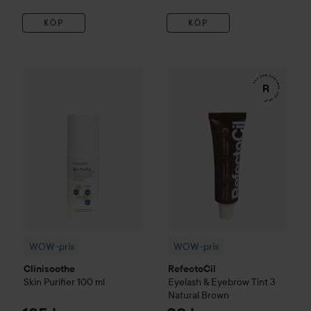
KÖP
KÖP
185 kr
WOW-pris
Clinisoothe
Skin Purifier
WOW-pris
100 ml
RefectoCil
Eyelash 
Rekommenderat pris 279 kr
WOW-pris
WOW-pris
Clinisoothe
RefectoCil
Skin Purifier
100 ml
Eyelash & Eyebrow Tint
3
Natural Brown