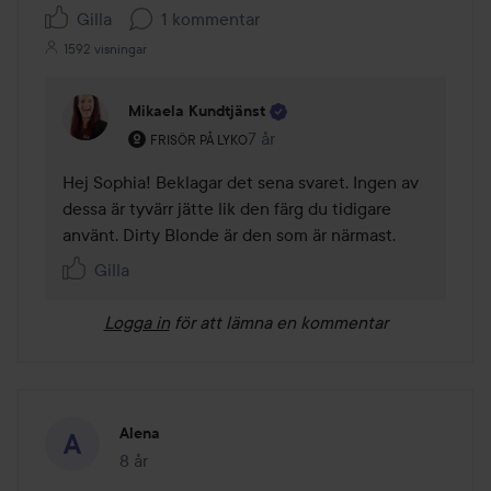
Gilla
1 kommentar
1592 visningar
Mikaela Kundtjänst
Användarens roll: Frisör på Lyko.
7 år
Kommentaren lades 7 år
FRISÖR PÅ LYKO
Hej Sophia! Beklagar det sena svaret. Ingen av 
dessa är tyvärr jätte lik den färg du tidigare 
använt. Dirty Blonde är den som är närmast.
Gilla
Logga in
för att lämna en kommentar
Alena
8 år
Inlägget skapades 8 år