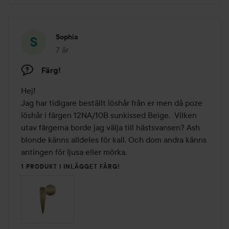
Sophia
7 år
Inlägget skapades 7 år
Färg!
Hej!

Jag har tidigare beställt löshår från er men då poze 
löshår i färgen 12NA/10B sunkissed Beige.  Vilken 
utav färgerna borde jag välja till hästsvansen? Ash 
blonde känns alldeles för kall. Och dom andra känns 
antingen för ljusa eller mörka. 
1 PRODUKT I INLÄGGET FÄRG!