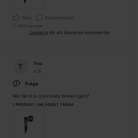
Gilla
Kommentera
2426 visningar
Logga in
för att lämna en kommentar
Tina
6 år
Inlägget skapades 6 år
Fråga
När får ni in chocolate Brown igen? 
1 PRODUKT I INLÄGGET FRÅGA