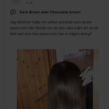
6 år
Inlägget skapades 6 år
Dark Brown eller Chocolate brown
Jag behöver hjälp om vilken ponytail som skulle 
passa mitt hår, förstår om de kan vara svårt att se på 
bild vad som kan passa men har ni någon aning?