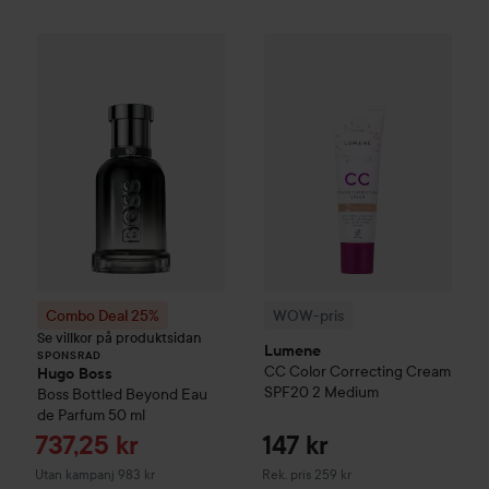
WOW-pris
Lumene
CC
Color C
Combo Deal 25%
Hugo Boss
Boss Bottled Beyond E
SPONSRAD
Combo Deal 25%
WOW-pris
Se villkor på produktsidan
Lumene
SPONSRAD
CC
Color Correcting Cream
Hugo Boss
SPF20
2 Medium
Boss Bottled Beyond Eau
de Parfum
50 ml
Reapris
737,25 kr
147 kr
Rekommenderat pris 259 kr
Utan kampanj 983 kr
Rek. pris 259 kr