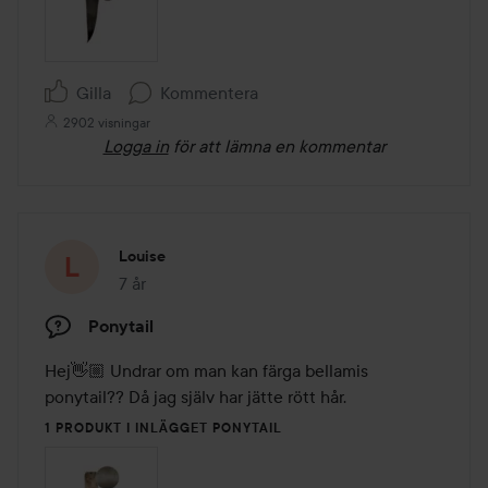
Gilla
Kommentera
2902 visningar
Logga in
för att lämna en kommentar
Louise
7 år
Inlägget skapades 7 år
Ponytail
Hej👋🏼 Undrar om man kan färga bellamis 
ponytail?? Då jag själv har jätte rött hår.
1 PRODUKT I INLÄGGET PONYTAIL