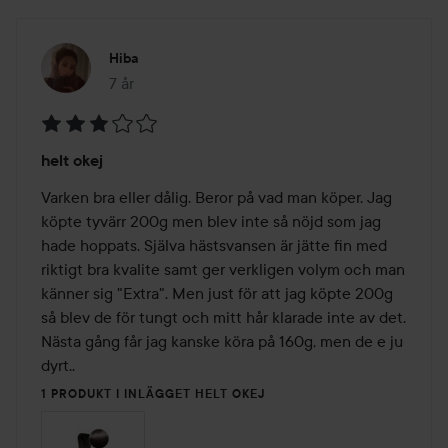
Hiba
7 år
Inlägget skapades 7 år
Betyg:
helt okej
3
av
Varken bra eller dålig. Beror på vad man köper. Jag 
5
köpte tyvärr 200g men blev inte så nöjd som jag 
hade hoppats. Själva hästsvansen är jätte fin med 
riktigt bra kvalite samt ger verkligen volym och man 
känner sig "Extra". Men just för att jag köpte 200g 
så blev de för tungt och mitt hår klarade inte av det. 
Nästa gång får jag kanske köra på 160g, men de e ju 
dyrt..
1 PRODUKT I INLÄGGET HELT OKEJ