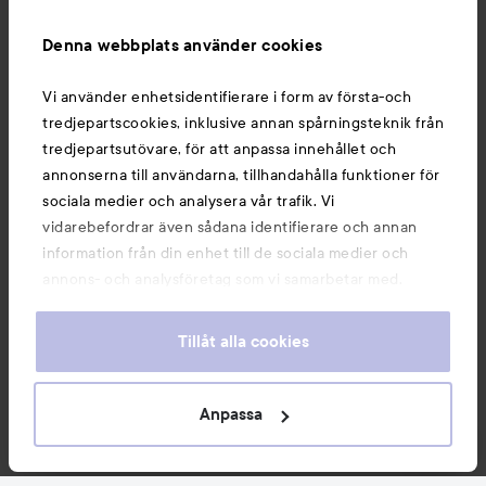
Information
Denna webbplats använder cookies
Du kanske också gillar
Vi använder enhetsidentifierare i form av första-och
tredjepartscookies, inklusive annan spårningsteknik från
tredjepartsutövare, för att anpassa innehållet och
annonserna till användarna, tillhandahålla funktioner för
sociala medier och analysera vår trafik. Vi
vidarebefordrar även sådana identifierare och annan
information från din enhet till de sociala medier och
annons- och analysföretag som vi samarbetar med.
Dessa kan i sin tur kombinera informationen med annan
information som du har tillhandahållit eller som de har
Tillåt alla cookies
samlat in när du har använt deras tjänster. Du godkänner
våra cookies vid fortsatt användande av vår webbplats.
Copyright 2026
För information om hur du kan ändra inställningarna för
Anpassa
E-handel av Avensia
cookies, se vår
Cookie Policy