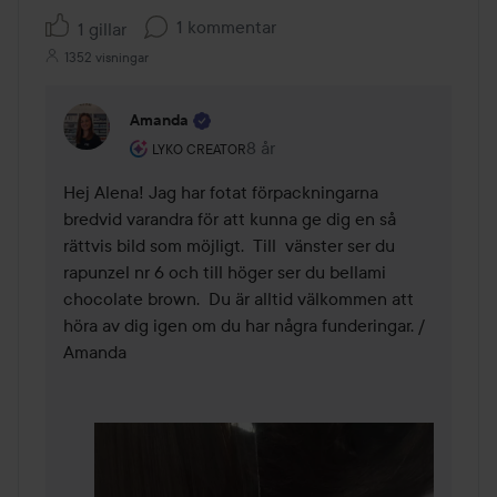
1 kommentar
1 gillar
1352 visningar
Amanda
Användarens roll: Lyko Creator.
8 år
Kommentaren lades 8 år
LYKO CREATOR
Hej Alena! Jag har fotat förpackningarna 
bredvid varandra för att kunna ge dig en så 
rättvis bild som möjligt.  Till  vänster ser du 
rapunzel nr 6 och till höger ser du bellami 
chocolate brown.  Du är alltid välkommen att 
höra av dig igen om du har några funderingar. / 
Amanda 