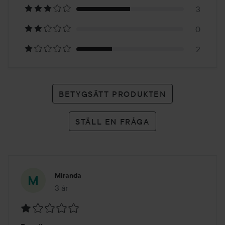
6
3
betyg
0
2
BETYGSÄTT PRODUKTEN
STÄLL EN FRÅGA
Miranda
3 år
Inlägget skapades 3 år
Betyg: