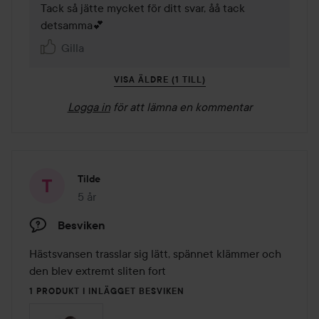
Tack så jätte mycket för ditt svar, åå tack 
detsamma💕
Gilla
VISA ÄLDRE (1 TILL)
Logga in
för att lämna en kommentar
Tilde
5 år
Inlägget skapades 5 år
Besviken
Hästsvansen trasslar sig lätt, spännet klämmer och 
den blev extremt sliten fort
1 PRODUKT I INLÄGGET BESVIKEN