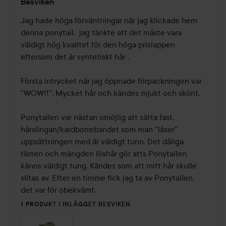
Besviken
1
av
Jag hade höga förväntningar när jag klickade hem 
5
denna ponytail.  jag tänkte att det måste vara 
väldigt hög kvalitet för den höga prislappen 
eftersom det är syntetiskt hår .

Första intrycket när jag öppnade förpackningen var 
"WOW!!". Mycket hår och kändes mjukt och skönt.

Ponytailen var nästan omöjlig att sätta fast, 
hårslingan/kardborrebandet som man "låser" 
uppsättningen med är väldigt tunn. Det dåliga 
fästen och mängden löshår gör atts Ponytailen 
känns väldigt tung. Kändes som att mitt hår skulle 
slitas av. Efter en timme fick jag ta av Ponytailen, 
1 PRODUKT I INLÄGGET BESVIKEN