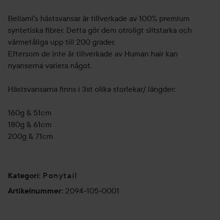
Bellami's hästsvansar är tillverkade av 100% premium
syntetiska fibrer. Detta gör dem otroligt slitstarka och
värmetåliga upp till 200 grader.
Eftersom de inte är tillverkade av Human hair kan
nyanserna variera något.
Hästsvansarna finns i 3st olika storlekar/ längder:
160g & 51cm
180g & 61cm
200g & 71cm
Ponytail
Kategori
:
2094-105-0001
Artikelnummer
: