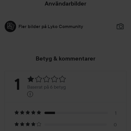
Användarbilder
Fler bilder på Lyko Community
Betyg & kommentarer
Betyg:
1
Baserat på 6 betyg
i
1
Baserat
på
1
0