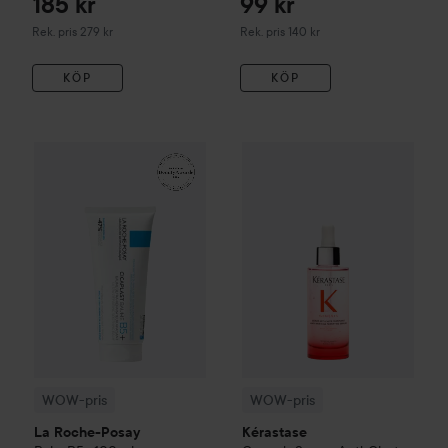
185 kr
99 kr
Rekommenderat pris 279 kr
Rekommenderat pris 140 kr
Rek. pris 279 kr
Rek. pris 140 kr
KÖP
KÖP
161 kr
WOW-pris
La Roche-Posay
Balm B5+
WOW-pris
100 ml
Kérastase
Genesis
S
Rekommenderat pris 242 kr
WOW-pris
WOW-pris
La Roche-Posay
Kérastase