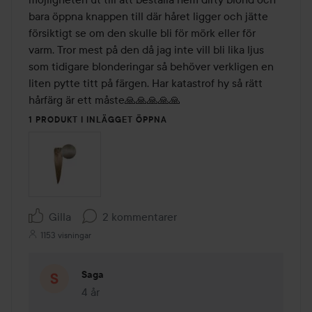
bara öppna knappen till där håret ligger och jätte 
försiktigt se om den skulle bli för mörk eller för 
varm. Tror mest på den då jag inte vill bli lika ljus 
som tidigare blonderingar så behöver verkligen en 
liten pytte titt på färgen. Har katastrof hy så rätt 
hårfärg är ett måste🙏🙏🙏🙏🙏  
1 PRODUKT I INLÄGGET ÖPPNA
Gilla
2 kommentarer
1153 visningar
Saga
4 år
Kommentaren lades 4 år