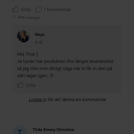
Gilla
1 kommentar
1994 visningar
Maja
6 år
Kommentaren lades 6 år
Hej Tina :) 

Ja tyvärr har produkten lite längre leveranstid, 
så jag törs inte riktigt säga när vi får in den på 
vårt lager igen. 🌞
Gilla
Logga in
för att lämna en kommentar
Tilda Emmy Christina