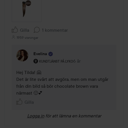
Gilla
1 kommentar
1959 visningar
Evelina
Användarens roll: Kundtjänst på Lyko.
6 år
Kommentaren lades 6 år
KUNDTJÄNST PÅ LYKO
Hej Tilda! 🤗

Det är lite svårt att avgöra, men om man utgår 
från din bild så bör chocolate brown vara 
närmast 🙂💕
Gilla
Logga in
för att lämna en kommentar