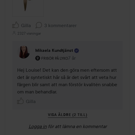
Gilla
3 kommentarer
2327 visningar
Mikaela Kundtjänst
Användarens roll: Frisör på Lyko.
7 år
Kommentaren lades 7 år
FRISÖR PÅ LYKO
Hej Louise! Det kan den göra men eftersom att 
det är syntetiskt hår så är det svårt att veta hur 
färgen blir samt att man förstör kvalitén snabbe 
om man behandlar.
Gilla
VISA ÄLDRE (2 TILL)
Logga in
för att lämna en kommentar