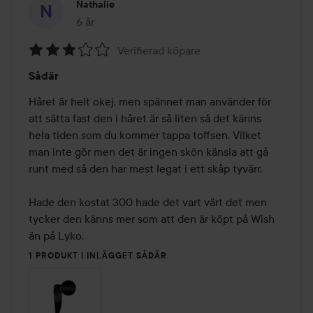
Nathalie
6 år
Inlägget skapades 6 år
Verifierad köpare
Betyg:
Sådär
3
av
Håret är helt okej, men spännet man använder för 
5
att sätta fast den i håret är så liten så det känns 
hela tiden som du kommer tappa toffsen. Vilket 
man inte gör men det är ingen skön känsla att gå 
runt med så den har mest legat i ett skåp tyvärr. 

Hade den kostat 300 hade det vart värt det men 
tycker den känns mer som att den är köpt på Wish 
än på Lyko.
1 PRODUKT I INLÄGGET SÅDÄR