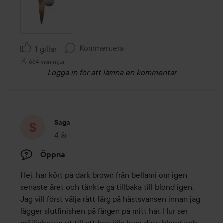
Kommentera
1 gillar
664 visningar
Logga in
för att lämna en kommentar
Saga
4 år
Inlägget skapades 4 år
Öppna
Hej, har kört på dark brown från bellami om igen 
senaste året och tänkte gå tillbaka till blond igen. 
Jag vill först välja rätt färg på hästsvansen innan jag 
lägger slutfinishen på färgen på mitt hår. Hur ser 
möjligheten ut till att beställa hem dirty blond och 