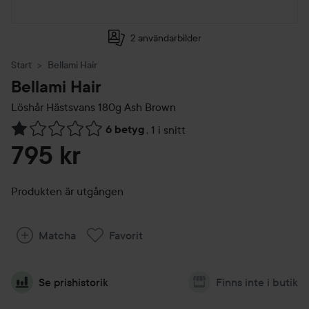
2 användarbilder
Start
Bellami Hair
Bellami Hair
Löshår Hästsvans 180g
Ash Brown
6 betyg
,
1 i snitt
Hoppa till Betyg & kommentarer
795 kr
Produkten är utgången
Matcha
Favorit
Se prishistorik
Finns inte i butik