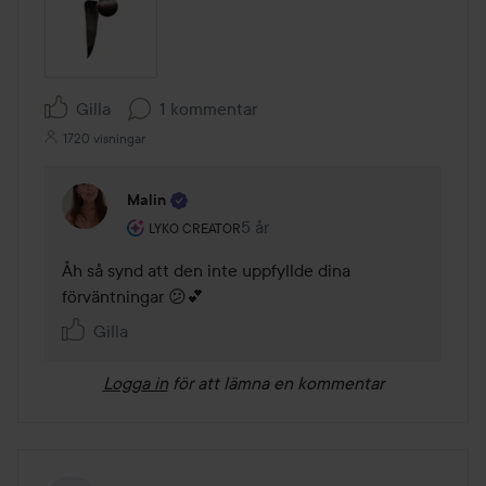
Gilla
1 kommentar
1720 visningar
Malin
Användarens roll: Lyko Creator.
5 år
Kommentaren lades 5 år
LYKO CREATOR
Åh så synd att den inte uppfyllde dina 
förväntningar 😕💕
Gilla
Logga in
för att lämna en kommentar