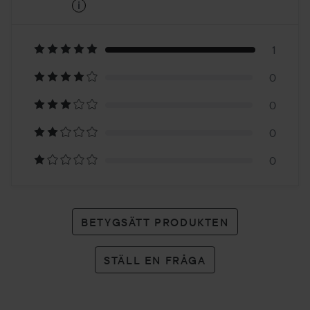
i
5
Baserat
på
1
0
1
0
betyg
0
0
BETYGSÄTT PRODUKTEN
STÄLL EN FRÅGA