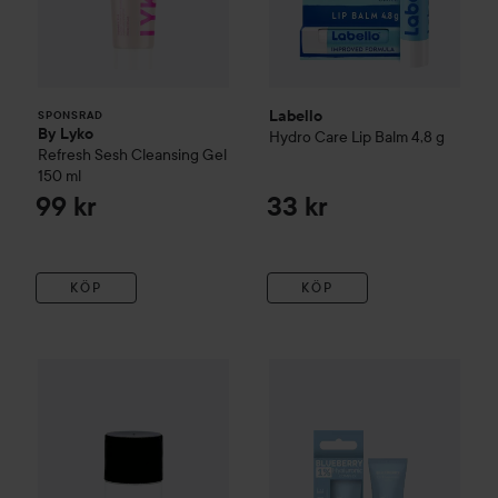
Labello
SPONSRAD
By Lyko
Hydro Care Lip Balm
4,8 g
Refresh Sesh Cleansing Gel
150 ml
99 kr
33 kr
KÖP
KÖP
Biovène
85 kr
Lip Care
1% Hyaluroni
Maria Åkerberg
Lip Care Vanilla
7 ml
Rekommenderat pris 99 kr