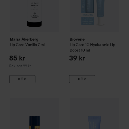
Maria Åkerberg
Biovène
Lip Care Vanilla
7 ml
Lip Care
1% Hyaluronic Lip
Boost
10 ml
85 kr
39 kr
Rekommenderat pris 99 kr
Rek. pris 99 kr
KÖP
KÖP
e.l.f.
Squeeze Me Lip Balm
46 kr
Blu
Burt´s Bees
Lip Balm 4.25g
VANILLA
Rekommenderat pris 59 kr