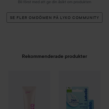
Bli först med att ge din åsikt om produkten
SE FLER OMDÖMEN PÅ LYKO COMMUNITY
Rekommenderade produkter
By Lyko
Refresh Sesh Cleansing Gel
Labello
Hydro Care Lip Balm
150 ml
4
99 kr
SPONSRAD