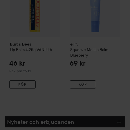
Burt´s Bees
e.l.f.
Lip Balm 4.25g
VANILLA
Squeeze Me Lip Balm
Blueberry
46 kr
69 kr
Rekommenderat pris 59 kr
Rek. pris 59 kr
KÖP
KÖP
Nyheter och erbjudanden