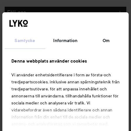
Följ oss
Kundservice
Samtycke
Information
Om
Information
Denna webbplats använder cookies
Du kanske också gillar
Vi använder enhetsidentifierare i form av första-och
tredjepartscookies, inklusive annan spårningsteknik från
tredjepartsutövare, för att anpassa innehållet och
annonserna till användarna, tillhandahålla funktioner för
sociala medier och analysera vår trafik. Vi
vidarebefordrar även sådana identifierare och annan
information från din enhet till de sociala medier och
annons- och analysföretag som vi samarbetar med.