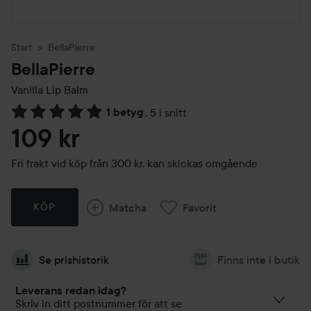
Start
BellaPierre
BellaPierre
Vanilla Lip Balm
1 betyg
,
5 i snitt
Hoppa till Betyg & kommentarer
109 kr
Fri frakt vid köp från 300 kr, kan skickas omgående
Matcha
Favorit
KÖP
Se prishistorik
Finns inte i butik
Leverans redan idag?
Skriv in ditt postnummer för att se