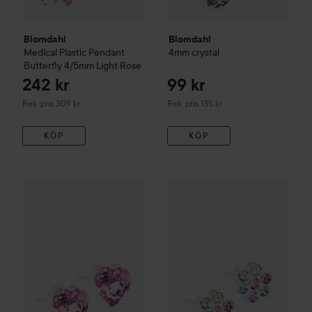
Blomdahl
Blomdahl
Medical Plastic
Pendant
4mm
crystal
Butterfly 4/5mm
Light Rose
242 kr
99 kr
Rekommenderat pris 309 kr
Rekommenderat pris 135 kr
Rek. pris 309 kr
Rek. pris 135 kr
KÖP
KÖP
143 kr
Blomdahl
Medical Plastic
Heart 6mm
Blomdahl
Light Rose
Medical Plastic
Örhä
Rekommenderat pris 205