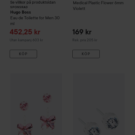
Se villkor på produktsidan
Medical Plastic
Flower 6mm
SPONSRAD
Violett
Hugo Boss
Eau de Toilette for Men
30
ml
Reapris
452,25 kr
169 kr
Rekommenderat pris 205 kr
Utan kampanj 603 kr
Rek. pris 205 kr
KÖP
KÖP
99 kr
Blomdahl
Medical Plastic
Pendant Butterfly 4/5mm
Blomdahl
4mm
crystal
Light Ro
Rekommenderat p