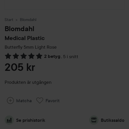
Start
Blomdahl
Blomdahl
Medical Plastic
Butterfly 5mm
Light Rose
2 betyg
,
5 i snitt
Hoppa till Betyg & kommentarer
205 kr
Produkten är utgången
Matcha
Favorit
Se prishistorik
Butikssaldo