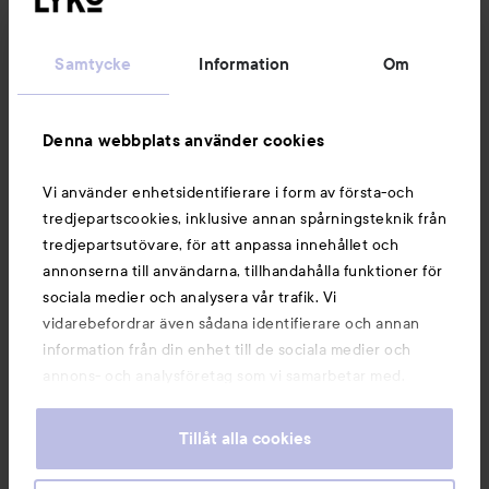
Kundservice
Samtycke
Information
Om
Information
Denna webbplats använder cookies
Du kanske också gillar
Vi använder enhetsidentifierare i form av första-och
tredjepartscookies, inklusive annan spårningsteknik från
tredjepartsutövare, för att anpassa innehållet och
annonserna till användarna, tillhandahålla funktioner för
sociala medier och analysera vår trafik. Vi
vidarebefordrar även sådana identifierare och annan
information från din enhet till de sociala medier och
annons- och analysföretag som vi samarbetar med.
Dessa kan i sin tur kombinera informationen med annan
information som du har tillhandahållit eller som de har
Tillåt alla cookies
samlat in när du har använt deras tjänster. Du godkänner
våra cookies vid fortsatt användande av vår webbplats.