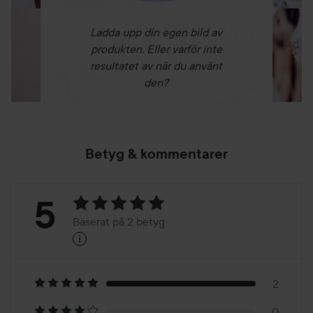
Ladda upp din egen bild av
produkten. Eller varför inte
resultatet av när du använt
den?
Betyg & kommentarer
Betyg:
5
Baserat på 2 betyg
i
5
Baserat
på
2
0