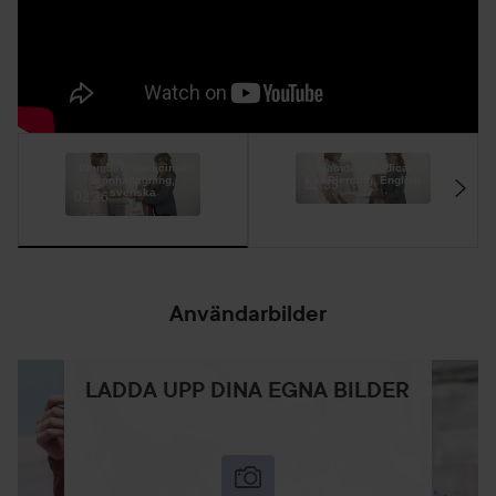
Blomdahl Medicinsk
Blomdahl Medical
öronhåltagning,
Ear Piercing, English
02:35
svenska
02:36
Användarbilder
LADDA UPP DINA EGNA BILDER