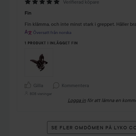
Verifierad köpare
Betyg:
Fin
5
av
Fin klämma, och inte minst stark i greppet. Håller bra
5
Översatt från norska
1 PRODUKT I INLÄGGET FIN
Gilla
Kommentera
808 visningar
Logga in
för att lämna en komm
SE FLER OMDÖMEN PÅ LYKO C