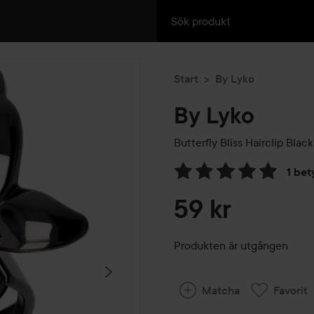
Start
By Lyko
By Lyko
Butterfly Bliss Hairclip
Black
1 bet
Hoppa till Betyg & komment
59 kr
Produkten är utgången
Matcha
Favorit