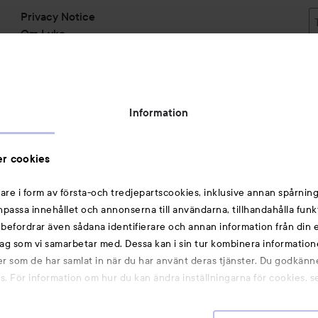
Privacy Notice
Om Lyko
Tillgänglighetsredogörelse
Topplista
Rabattkoder
Information
Michael Edwards Fragrances of the World
Cookie Consent
r cookies
Privacy Notice for Suppliers and other Business
Partners
are i form av första-och tredjepartscookies, inklusive annan spårning
anpassa innehållet och annonserna till användarna, tillhandahålla funk
Du kanske också gillar
rebefordrar även sådana identifierare och annan information från din e
ag som vi samarbetar med. Dessa kan i sin tur kombinera informatio
ler som de har samlat in när du har använt deras tjänster. Du godkänne
Smink
 För information om hur du kan ändra inställningarna för cookies, s
Hårnålar
Hårsnoddar