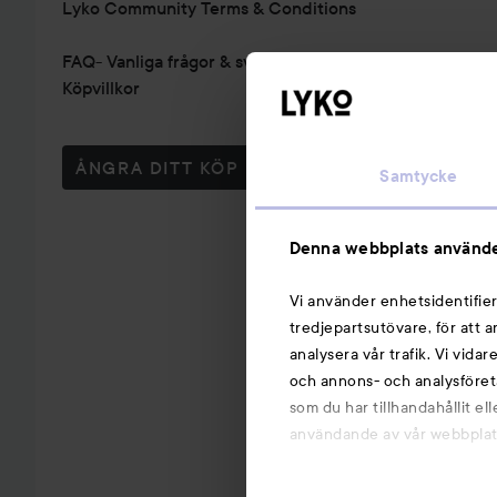
Lyko Community Terms & Conditions
FAQ- Vanliga frågor & svar
Köpvillkor
ÅNGRA DITT KÖP
Samtycke
Denna webbplats använde
Vi använder enhetsidentifier
tredjepartsutövare, för att 
analysera vår trafik. Vi vida
och annons- och analysföret
som du har tillhandahållit el
användande av vår webbplats.