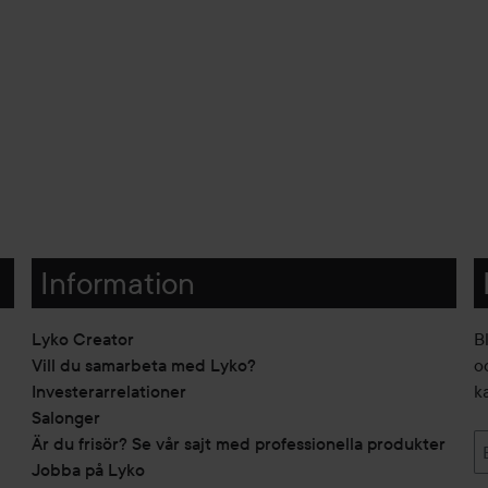
Information
Lyko Creator
B
Vill du samarbeta med Lyko?
o
Investerarrelationer
k
Salonger
Är du frisör? Se vår sajt med professionella produkter
Jobba på Lyko