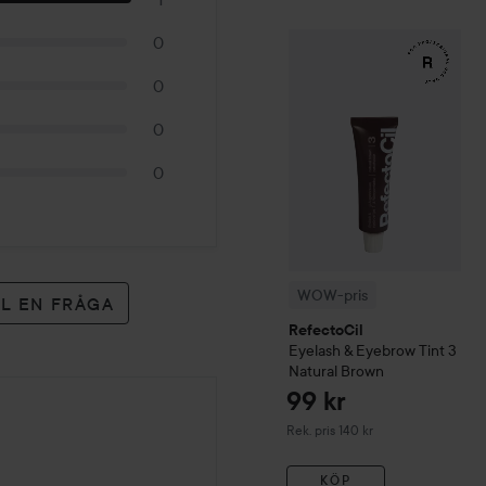
0
WOW-pris
RefectoCil
Eyela
0
0
0
WOW-pris
LL EN FRÅGA
RefectoCil
Eyelash & Eyebrow Tint
3
Natural Brown
99 kr
Rekommenderat pris 140 kr
Rek. pris 140 kr
KÖP