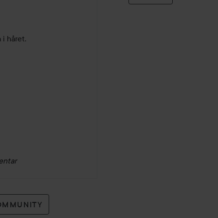
 i håret.
entar
OMMUNITY