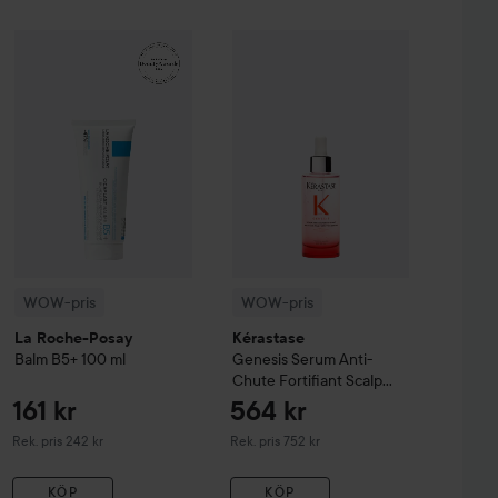
99 kr
161 kr
sh & Eyebrow Tint
WOW-pris
La Roche-Posay
3 Natural Brown
Balm B5+
WOW-pris
100 ml
Kérastase
Genesis
Serum 
Rekommenderat pris 140 kr
Rekommenderat pris 242 kr
WOW-pris
WOW-pris
La Roche-Posay
Kérastase
Balm B5+
100 ml
Genesis
Serum Anti-
Chute Fortifiant Scalp
Serum
90 ml
161 kr
564 kr
Rekommenderat pris 242 kr
Rekommenderat pris 752 kr
Rek. pris 242 kr
Rek. pris 752 kr
KÖP
KÖP