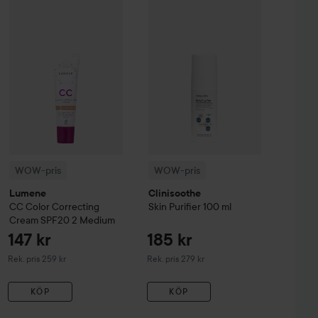
 Creme Coloration
L9-0 Platinum Blonde
74 kr
WOW-pris
Lumene
CC
Color Correcting Cream SPF20
WOW-pris
Clinisoothe
Skin Purifier
2 Mediu
WOW-pris
WOW-pris
Lumene
Clinisoothe
CC
Color Correcting
Skin Purifier
100 ml
Cream SPF20
2 Medium
147 kr
185 kr
Rekommenderat pris 259 kr
Rekommenderat pris 279 kr
Rek. pris 259 kr
Rek. pris 279 kr
KÖP
KÖP