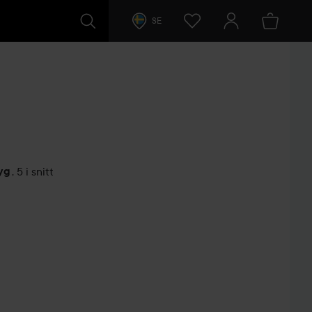
SE
yg
,
5 i snitt
arer