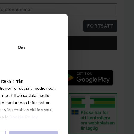
Telefonnummer
FORTSÄTT
Följ oss
Om
steknik från
tioner för sociala medier och
nhet till de sociala medier
nen med annan information
r våra cookies vid fortsatt
e vår
Cookie Policy