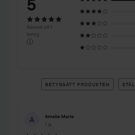
Betyg:
5
5
Baserat
Baserat på 1
på
betyg
i
1
betyg
BETYGSÄTT PRODUKTEN
STÄ
Amalie Marie
1 år
Inlägget skapades 1 år