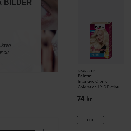
 BILDER
Palette
Intensive
SPONSRAD
ukten.
är du
SPONSRAD
Palette
Intensive Creme
Coloration
L9-0 Platinum
Blonde
74 kr
KÖP
1