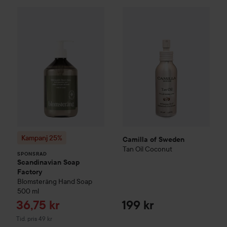
Camilla of Sweden
Tan Oil Co
Kampanj 25%
Scandinavian Soap Factory
Blomsterä
SPONSRAD
Kampanj 25%
Camilla of Sweden
Tan Oil Coconut
SPONSRAD
Scandinavian Soap
Factory
Blomsteräng
Hand Soap
500 ml
Reapris
36,75 kr
199 kr
Tidigare pris 49 kr
Tid. pris 49 kr