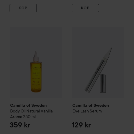
KÖP
KÖP
Camilla of Sweden
Body Oil Natural Vanilla Aroma
Camilla of Sweden
Eye Lash 
250 ml
359
Camilla of Sweden
Camilla of Sweden
Body Oil Natural Vanilla
Eye Lash Serum
Aroma
250 ml
359 kr
129 kr