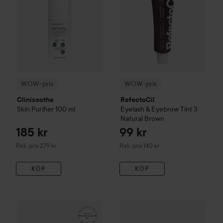
WOW-pris
WOW-pris
Clinisoothe
RefectoCil
Skin Purifier
100 ml
Eyelash & Eyebrow Tint
3
Natural Brown
185 kr
99 kr
Rekommenderat pris 279 kr
Rekommenderat pris 140 kr
Rek. pris 279 kr
Rek. pris 140 kr
KÖP
KÖP
161 kr
WOW-pris
La Roche-Posay
Balm B5+
WOW-pris
100 ml
Kérastase
Genesis
S
Rekommenderat pris 242 kr