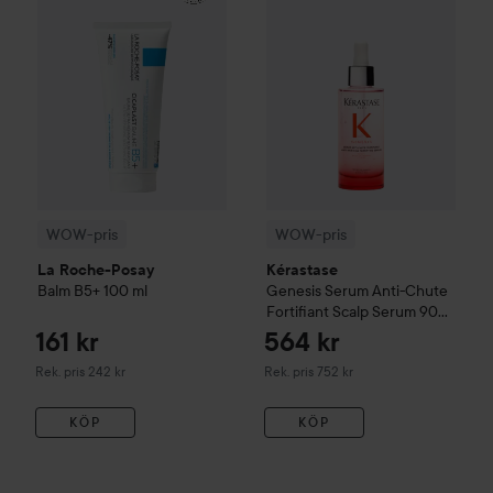
WOW-pris
WOW-pris
La Roche-Posay
Kérastase
Balm B5+
100 ml
Genesis
Serum Anti-Chute
Fortifiant Scalp Serum
90
ml
161 kr
564 kr
Rekommenderat pris 242 kr
Rekommenderat pris 752 kr
Rek. pris 242 kr
Rek. pris 752 kr
KÖP
KÖP