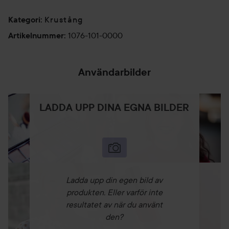
Släpp upp tumgreppet så att klämman faller på flats och
klämmer håret. Låt verka under några sekunder. Tiden för
Krustång
Kategori
:
verkningen beror på hårtyp.
1076-101-0000
Artikelnummer
:
Användarbilder
LADDA UPP DINA EGNA BILDER
Ladda upp din egen bild av
produkten. Eller varför inte
resultatet av när du använt
den?