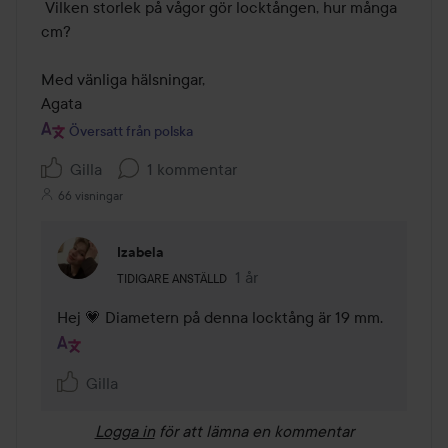
 Vilken storlek på vågor gör locktången, hur många 
cm?

Med vänliga hälsningar,

Agata
Översatt från polska
Gilla
1 kommentar
66 visningar
Izabela
Användarens roll: Tidigare anställd.
1 år
Kommentaren lades 1 år
TIDIGARE ANSTÄLLD
Hej 💗 Diametern på denna locktång är 19 mm.
Gilla
Logga in
för att lämna en kommentar