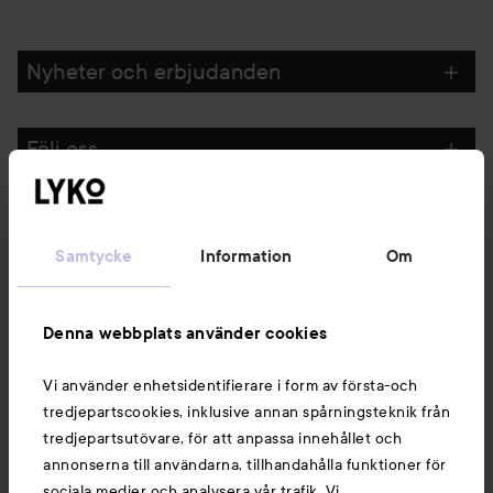
Nyheter och erbjudanden
Följ oss
Kundservice
Samtycke
Information
Om
Information
Denna webbplats använder cookies
Du kanske också gillar
Vi använder enhetsidentifierare i form av första-och
tredjepartscookies, inklusive annan spårningsteknik från
tredjepartsutövare, för att anpassa innehållet och
annonserna till användarna, tillhandahålla funktioner för
sociala medier och analysera vår trafik. Vi