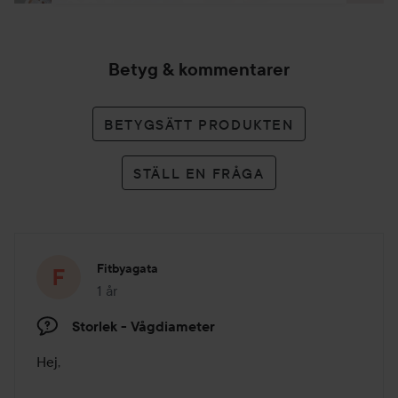
Betyg & kommentarer
BETYGSÄTT PRODUKTEN
STÄLL EN FRÅGA
Fitbyagata
1 år
Inlägget skapades 1 år
Storlek - Vågdiameter
Hej,
