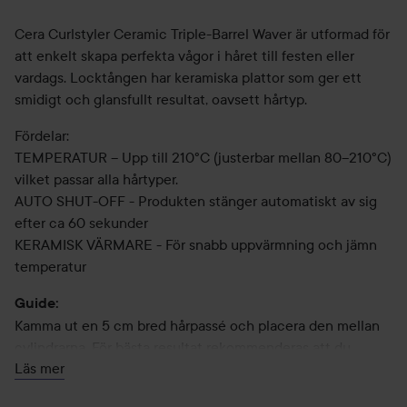
Cera Curlstyler Ceramic Triple-Barrel Waver är utformad för
att enkelt skapa perfekta vågor i håret till festen eller
vardags. Locktången har keramiska plattor som ger ett
smidigt och glansfullt resultat, oavsett hårtyp.
Fördelar:
TEMPERATUR – Upp till 210°C (justerbar mellan 80–210°C)
vilket passar alla hårtyper.
AUTO SHUT-OFF - Produkten stänger automatiskt av sig
efter ca 60 sekunder
KERAMISK VÄRMARE - För snabb uppvärmning och jämn
temperatur
Guide:
Kamma ut en 5 cm bred hårpassé och placera den mellan
cylindrarna. För bästa resultat rekommenderas att du
Läs mer
påbörjar arbetet uppifrån och fortsätter mot hårtopparna.