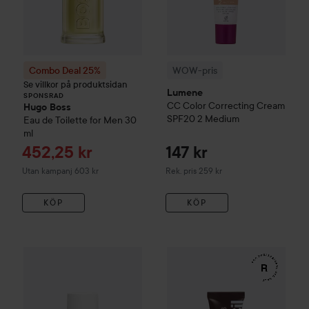
Combo Deal 25%
WOW-pris
Se villkor på produktsidan
Lumene
SPONSRAD
CC
Color Correcting Cream
Hugo Boss
SPF20
2 Medium
Eau de Toilette for Men
30
ml
Reapris
452,25 kr
147 kr
Rekommenderat pris 259 kr
Utan kampanj 603 kr
Rek. pris 259 kr
KÖP
KÖP
185 kr
WOW-pris
Clinisoothe
Skin Purifier
WOW-pris
100 ml
RefectoCil
Eyelash 
Rekommenderat pris 279 kr