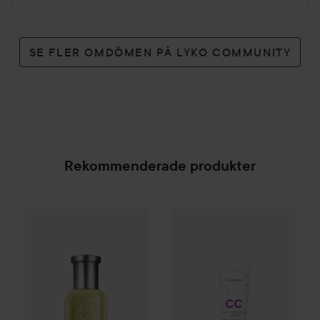
SE FLER OMDÖMEN PÅ LYKO COMMUNITY
Rekommenderade produkter
WOW-pris
Lumene
CC
Color C
Combo Deal 25%
Hugo Boss
Eau de Toilette for Me
SPONSRAD