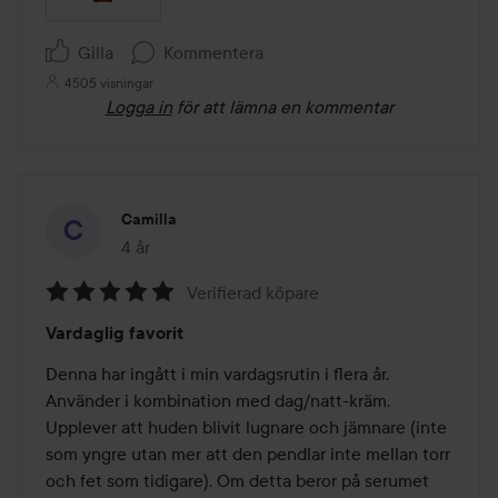
Gilla
Kommentera
4505 visningar
Logga in
för att lämna en kommentar
Camilla
4 år
Inlägget skapades 4 år
Verifierad köpare
Betyg:
Vardaglig favorit
5
av
Denna har ingått i min vardagsrutin i flera år. 
5
Använder i kombination med dag/natt-kräm. 
Upplever att huden blivit lugnare och jämnare (inte 
som yngre utan mer att den pendlar inte mellan torr 
och fet som tidigare). Om detta beror på serumet 