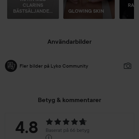
RAD
CLARINS
N
BÄSTSÄLJANDE...
GLOWING SKIN
Användarbilder
Fler bilder på Lyko Community
Betyg & kommentarer
Betyg:
4.8
Baserat på 66 betyg
i