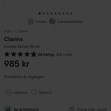
6 looks
3 användarbilder
Start
Clarins
Clarins
Double Serum
30 ml
66 betyg
,
4.8 i snitt
Hoppa till Betyg & kommentarer
985 kr
Produkten är utgången
Matcha
Favorit
Se prishistorik
Finns inte i butik