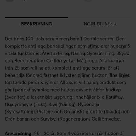
INGREDIENSER
BESKRIVNING
Det finns 100- tals serum men bara 1 Double serum! Den
kompletta anti-age behandlingen som stimulerar hudens 5
vitala funktioner: Återfuktning, Näring, Syresättning, Skydd
och Regeneration/ Cellförnyelse. Målgrupp: Alla kvinnor
från 25 som vill ha ett komplett anti-age serum för att
behandla förlorad fasthet & lyster, ojämn hudton, fina linjer,
förstorade porer & rynkor. Alla som vill ha en produkt som
går i perfekt symbios med huden oavsett ålder, hudtyp
(även fet) eller etniskt ursprung. Innehåller bl a Katafray,
Hualyronsyra (Fukt), Kiwi (Näring), Nyponolja
(Syresättning), Pistage och Organiskt grönt te (Skydd) och
Grön banan och Survixyl (Regeneration/ Cellförnyelse.
25 - 30 år: Som 4 veckors kur när huden är
Användning: