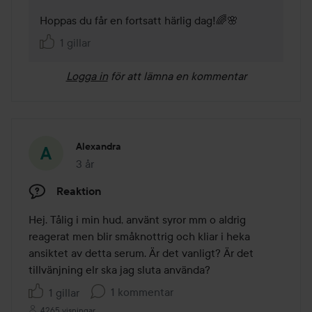
Hoppas du får en fortsatt härlig dag!🌈🌸
1 gillar
Logga in
för att lämna en kommentar
Alexandra
3 år
Inlägget skapades 3 år
Reaktion
Hej. Tålig i min hud, använt syror mm o aldrig 
reagerat men blir småknottrig och kliar i heka 
ansiktet av detta serum. Är det vanligt? Är det 
tillvänjning elr ska jag sluta använda?
1 kommentar
1 gillar
4265 visningar