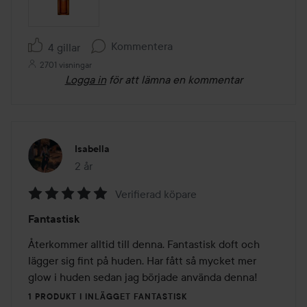
Kommentera
4 gillar
2701 visningar
Logga in
för att lämna en kommentar
Isabella
2 år
Inlägget skapades 2 år
Verifierad köpare
Betyg:
Fantastisk
5
av
Återkommer alltid till denna. Fantastisk doft och 
5
lägger sig fint på huden. Har fått så mycket mer 
glow i huden sedan jag började använda denna!
1 PRODUKT I INLÄGGET FANTASTISK