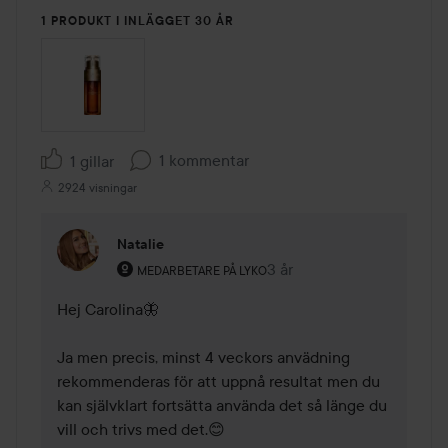
1 PRODUKT I INLÄGGET 30 ÅR
1 kommentar
1 gillar
2924 visningar
Natalie
Användarens roll: Medarbetare på Lyko.
3 år
Kommentaren lades 3 år
MEDARBETARE PÅ LYKO
Hej Carolina🦋

Ja men precis, minst 4 veckors anvädning 
rekommenderas för att uppnå resultat men du 
kan självklart fortsätta använda det så länge du 
vill och trivs med det.😊
