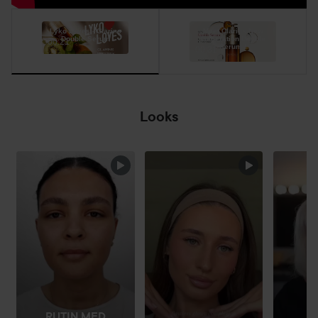
Lyko Loves - Clarins
Meet Clarins New
Double Serum
Generation Double
00:21
Serum !
00:31
Looks
HOPPA ÖVER SEKTIONEN
RUTIN MED