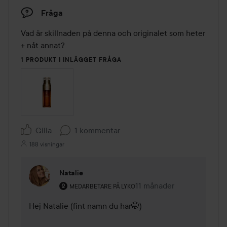
Fråga
Vad är skillnaden på denna och originalet som heter 
+ nåt annat?
1 PRODUKT I INLÄGGET FRÅGA
Gilla
1 kommentar
188 visningar
Natalie
Användarens roll: Medarbetare på Lyko.
11 månader
Kommentaren lades 11 må
MEDARBETARE PÅ LYKO
Hej Natalie (fint namn du har🤭)
