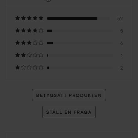
4.8
Baserat
på
52
5
66
6
betyg
1
2
BETYGSÄTT PRODUKTEN
STÄLL EN FRÅGA