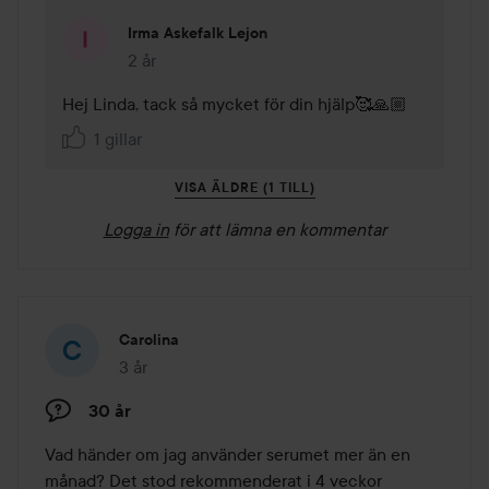
Irma Askefalk Lejon
2 år
Kommentaren lades 2 år
Hej Linda, tack så mycket för din hjälp🥰🙏🏼
1 gillar
VISA ÄLDRE (1 TILL)
Logga in
för att lämna en kommentar
Carolina
3 år
Inlägget skapades 3 år
30 år
Vad händer om jag använder serumet mer än en 
månad? Det stod rekommenderat i 4 veckor 