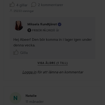
2 kommentarer
4 gillar
25233 visningar
Mikaela Kundtjänst
Användarens roll: Frisör på Lyko.
8 år
Kommentaren lades 8 år
FRISÖR PÅ LYKO
Hej Abeer! Den bör komma in i lager igen under 
denna vecka.
Gilla
VISA ÄLDRE (1 TILL)
Logga in
för att lämna en kommentar
Natalie
11 månader
Inlägget skapades 11 månader