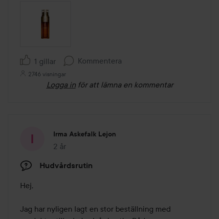
Kommentera
1 gillar
2746 visningar
Logga in
för att lämna en kommentar
Irma Askefalk Lejon
2 år
Inlägget skapades 2 år
Hudvårdsrutin
Hej,

Jag har nyligen lagt en stor beställning med 