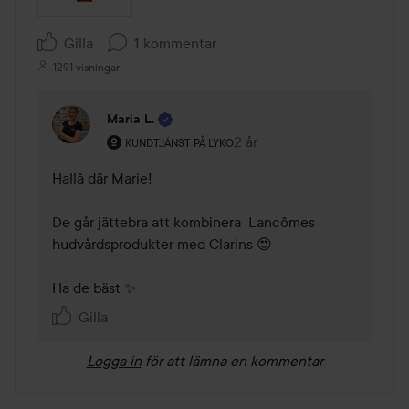
Gilla
1 kommentar
1291 visningar
Maria L.
Användarens roll: Kundtjänst på Lyko.
2 år
Kommentaren lades 2 år
KUNDTJÄNST PÅ LYKO
Hallå där Marie! 

De går jättebra att kombinera  Lancômes 
hudvårdsprodukter med Clarins 😍

Ha de bäst ✨
Gilla
Logga in
för att lämna en kommentar