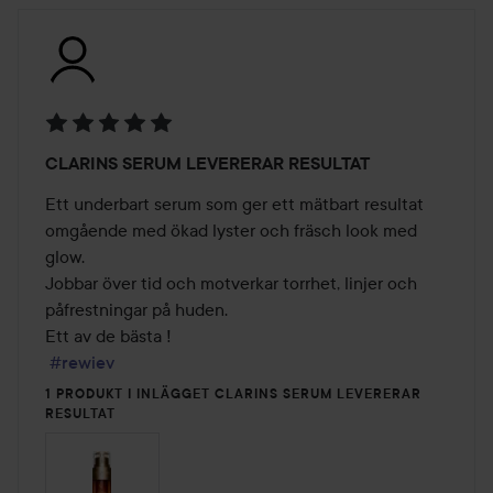
Betyg:
CLARINS SERUM LEVERERAR RESULTAT
5
av
Ett underbart serum som ger ett mätbart resultat 
5
omgående med ökad lyster och fräsch look med 
glow. 

Jobbar över tid och motverkar torrhet, linjer och 
påfrestningar på huden. 

Ett av de bästa ! 

#rewiev
1 PRODUKT I INLÄGGET CLARINS SERUM LEVERERAR
RESULTAT