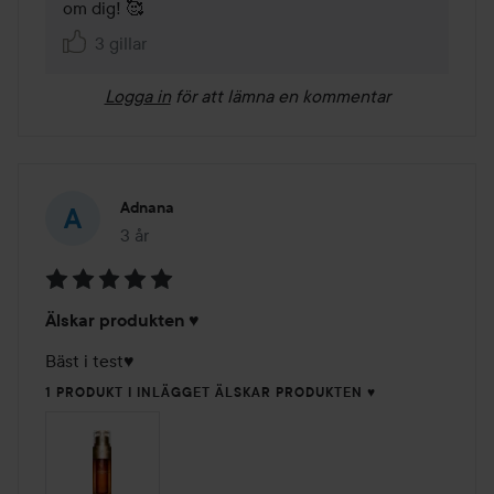
om dig! 🥰
3 gillar
Logga in
för att lämna en kommentar
Adnana
3 år
Inlägget skapades 3 år
Betyg:
Älskar produkten ♥️
5
av
Bäst i test♥️
5
1 PRODUKT I INLÄGGET ÄLSKAR PRODUKTEN ♥️