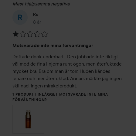
Mest hjälpsamma negativa
Ru
8 år
Inlägget skapades 8 år
Betyg:
Motsvarade inte mina förväntningar
1
av
Doftade dock underbart.  Den jobbade inte riktigt 
5
väl med de fina linjerna runt ögon, men återfuktade 
mycket bra. Bra om man är torr. Huden kändes 
lenare och mer återfuktad. Annars märkte jag ingen 
skillnad. Ingen mirakelprodukt.
1 PRODUKT I INLÄGGET MOTSVARADE INTE MINA
FÖRVÄNTNINGAR