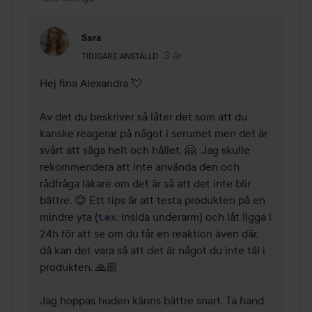
Sara
Användarens roll: Tidigare anställd.
3 år
Kommentaren lades 3 år
TIDIGARE ANSTÄLLD
Hej fina Alexandra 💘

Av det du beskriver så låter det som att du 
kanske reagerar på något i serumet men det är 
svårt att säga helt och hållet. 🤗  Jag skulle 
rekommendera att inte använda den och 
rådfråga läkare om det är så att det inte blir 
bättre. 😊 Ett tips är att testa produkten på en 
mindre yta (
t.ex
. insida underarm) och låt ligga i 
24h för att se om du får en reaktion även där, 
då kan det vara så att det är något du inte tål i 
produkten. 🙏🏼 

Jag hoppas huden känns bättre snart. Ta hand 