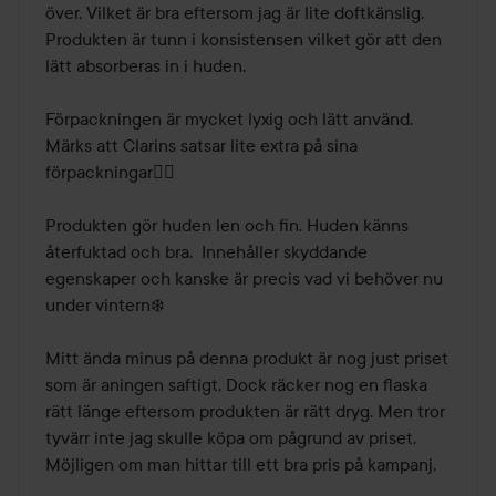
över. Vilket är bra eftersom jag är lite doftkänslig. 
Produkten är tunn i konsistensen vilket gör att den 
lätt absorberas in i huden. 

Förpackningen är mycket lyxig och lätt använd. 
Märks att Clarins satsar lite extra på sina 
förpackningar👍🏼

Produkten gör huden len och fin. Huden känns 
återfuktad och bra.  Innehåller skyddande 
egenskaper och kanske är precis vad vi behöver nu 
under vintern❄️

Mitt ända minus på denna produkt är nog just priset 
som är aningen saftigt. Dock räcker nog en flaska 
rätt länge eftersom produkten är rätt dryg. Men tror 
tyvärr inte jag skulle köpa om pågrund av priset. 
Möjligen om man hittar till ett bra pris på kampanj. 
