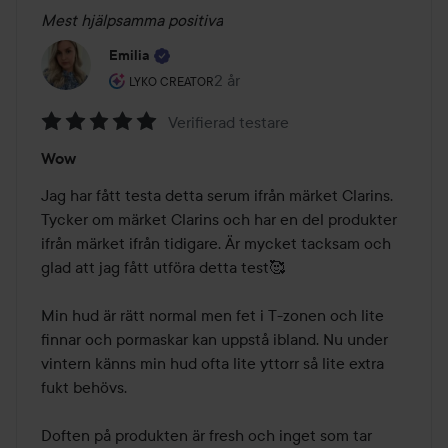
Mest hjälpsamma positiva
Emilia
Användarens roll: Lyko Creator.
2 år
Inlägget skapades 2 år
LYKO CREATOR
Verifierad testare
Betyg:
Wow
5
av
Jag har fått testa detta serum ifrån märket Clarins. 
5
Tycker om märket Clarins och har en del produkter 
ifrån märket ifrån tidigare. Är mycket tacksam och 
glad att jag fått utföra detta test🥰 

Min hud är rätt normal men fet i T-zonen och lite 
finnar och pormaskar kan uppstå ibland. Nu under 
vintern känns min hud ofta lite yttorr så lite extra 
fukt behövs. 

Doften på produkten är fresh och inget som tar 