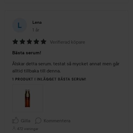
Lena
1 år
Inlägget skapades 1 år
Verifierad köpare
Betyg:
Bästa serum!
5
av
Älskar detta serum, testat så mycket annat men går 
5
alltid tillbaka till denna.
1 PRODUKT I INLÄGGET BÄSTA SERUM!
Gilla
Kommentera
472 visningar