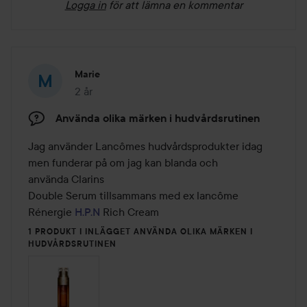
Logga in
för att lämna en kommentar
Marie
2 år
Inlägget skapades 2 år
Använda olika märken i hudvårdsrutinen
Jag använder Lancômes hudvårdsprodukter idag 
men funderar på om jag kan blanda och

använda Clarins

Double Serum tillsammans med ex lancôme 
Rénergie 
H.P.N
 Rich Cream
1 PRODUKT I INLÄGGET ANVÄNDA OLIKA MÄRKEN I
HUDVÅRDSRUTINEN