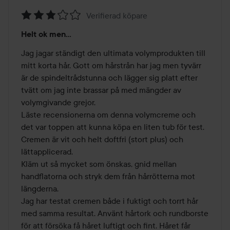
Verifierad köpare
Betyg:
Helt ok men...
3
av
Jag jagar ständigt den ultimata volymprodukten till 
5
mitt korta hår. Gott om hårstrån har jag men tyvärr 
är de spindeltrådstunna och lägger sig platt efter 
tvätt om jag inte brassar på med mängder av 
volymgivande grejor.

Läste recensionerna om denna volymcreme och 
det var toppen att kunna köpa en liten tub för test.

Cremen är vit och helt doftfri (stort plus) och 
lättapplicerad. 

Kläm ut så mycket som önskas, gnid mellan 
handflatorna och stryk dem från hårrötterna mot 
längderna. 

Jag har testat cremen både i fuktigt och torrt hår 
med samma resultat. Använt hårtork och rundborste 
för att försöka få håret luftigt och fint. Håret får 