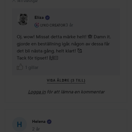
1411 visningar
Eliza
Användarens roll: Lyko Creator.
3 år
Kommentaren lades 3 år
LYKO CREATOR
Oj, wow! Missat detta märke helt! 🙈 Damn it, 
gjorde en beställning igår, någon av dessa får 
det bli nästa gång, helt klart! 🥰 

Tack för tipset! 🙌🏻
1 gillar
VISA ÄLDRE (3 TILL)
Logga in
för att lämna en kommentar
Helena
2 år
Inlägget skapades 2 år