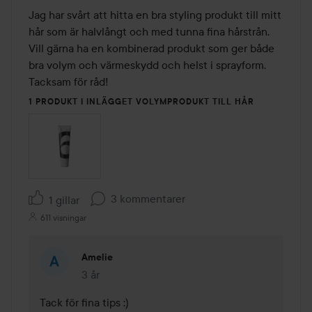
Jag har svårt att hitta en bra styling produkt till mitt 
hår som är halvlångt och med tunna fina hårstrån. 
Vill gärna ha en kombinerad produkt som ger både 
bra volym och värmeskydd och helst i sprayform.

Tacksam för råd!
1 PRODUKT I INLÄGGET VOLYMPRODUKT TILL HÅR
3 kommentarer
1 gillar
611 visningar
Amelie
3 år
Kommentaren lades 3 år
Tack för fina tips :)