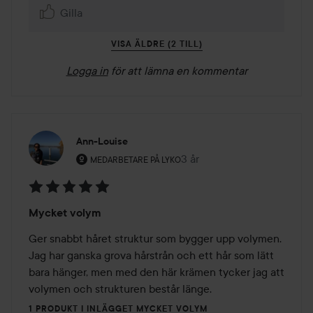
Gilla
VISA ÄLDRE (2 TILL)
Logga in
för att lämna en kommentar
Ann-Louise
Användarens roll: Medarbetare på Lyko.
3 år
Inlägget skapades 3 år
MEDARBETARE PÅ LYKO
Betyg:
Mycket volym
5
av
Ger snabbt håret struktur som bygger upp volymen. 
5
Jag har ganska grova hårstrån och ett hår som lätt 
bara hänger, men med den här krämen tycker jag att 
volymen och strukturen består länge.
1 PRODUKT I INLÄGGET MYCKET VOLYM