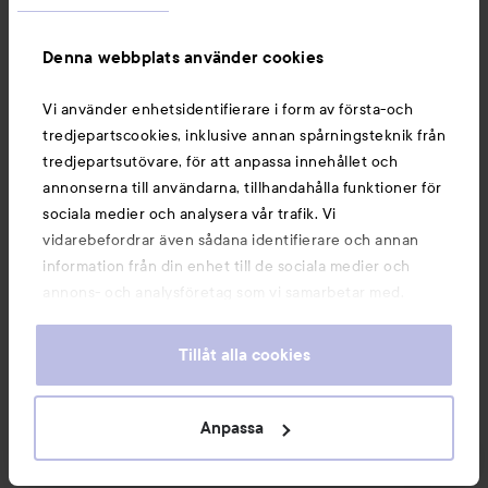
Information
Denna webbplats använder cookies
Du kanske också gillar
Vi använder enhetsidentifierare i form av första-och
tredjepartscookies, inklusive annan spårningsteknik från
tredjepartsutövare, för att anpassa innehållet och
annonserna till användarna, tillhandahålla funktioner för
sociala medier och analysera vår trafik. Vi
vidarebefordrar även sådana identifierare och annan
information från din enhet till de sociala medier och
annons- och analysföretag som vi samarbetar med.
Dessa kan i sin tur kombinera informationen med annan
information som du har tillhandahållit eller som de har
Tillåt alla cookies
samlat in när du har använt deras tjänster. Du godkänner
våra cookies vid fortsatt användande av vår webbplats.
Copyright 2026
För information om hur du kan ändra inställningarna för
Anpassa
E-handel av Avensia
cookies, se vår
Cookie Policy