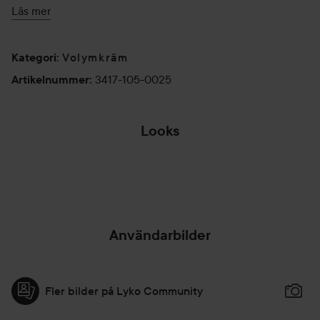
Fördela en liten mängd mellan handflatorna och fördela i
Läs mer
längderna och topparna. Används i fuktigt eller torrt hår.
25 ml
Volymkräm
Kategori
:
3417-105-0025
Artikelnummer
:
Looks
THE HIGHER THE
HAIR, THE
CLOSER...
Användarbilder
Fler bilder på Lyko Community