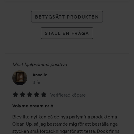
BETYGSÄTT PRODUKTEN
STÄLL EN FRÅGA
Mest hjälpsamma positiva
Annelie
3 år
Inlägget skapades 3 år
Verifierad köpare
Betyg:
Volyme cream nr 6
5
av
Blev lite nyfiken på de nya parfymfria produkterna 
5
Clean Up, så jag bestämde mig för att beställa nga 
stycken små förpackningar för att testa. Dock finns 