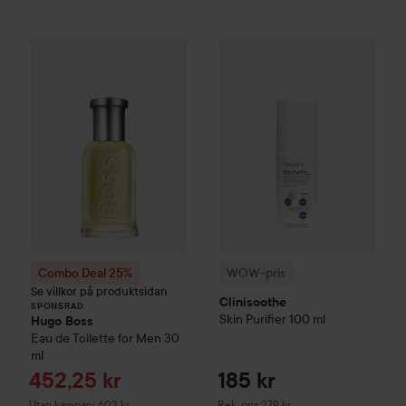
WOW-pris
Clinisoothe
Skin Pur
Combo Deal 25%
Hugo Boss
Eau de Toilette for Me
SPONSRAD
Combo Deal 25%
WOW-pris
Se villkor på produktsidan
Clinisoothe
SPONSRAD
Skin Purifier
100 ml
Hugo Boss
Eau de Toilette for Men
30
ml
Reapris
452,25 kr
185 kr
Rekommenderat pris 279 kr
Utan kampanj 603 kr
Rek. pris 279 kr