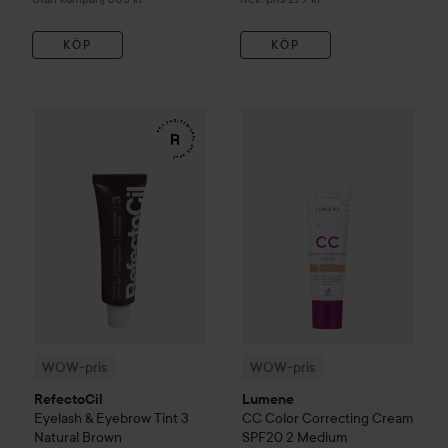
KÖP
KÖP
WOW-pris
RefectoCil
Eyelash & Eyebrow Tint
WOW-pris
Lumene
3 Natural Bro
CC
Color C
WOW-pris
WOW-pris
RefectoCil
Lumene
Eyelash & Eyebrow Tint
3
CC
Color Correcting Cream
Natural Brown
SPF20
2 Medium