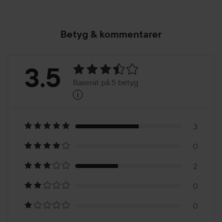
Betyg & kommentarer
Betyg:
3.5
Baserat på 5 betyg
i
3.5
Baserat
på
3
0
5
2
betyg
0
0