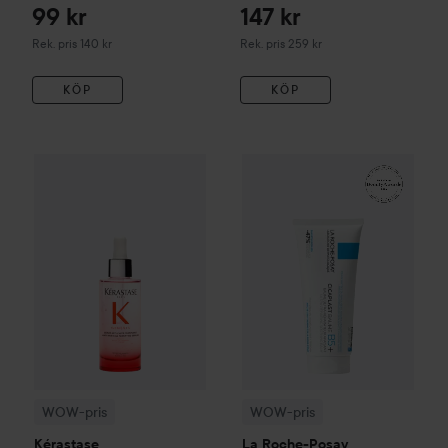
99 kr
147 kr
Rekommenderat pris 140 kr
Rekommenderat pris 259 kr
Rek. pris 140 kr
Rek. pris 259 kr
KÖP
KÖP
WOW-pris
Kérastase
Genesis
Serum Anti-Chute Fortifiant S
WOW-pris
La Roche-Posay
Ba
WOW-pris
WOW-pris
Kérastase
La Roche-Posay