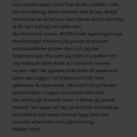
inte volyme spray i liten förp så den uteblev i från 
min beställning. Synd eftersom den är jag väldigt 
intresserad av att prova, men känner att en stor förp 
är för dyrt ifall jag inte gillar den.

Nu till volyme cream, WOW!! Hade egentligen inga 
förväntningar eftersom jag provat så mycket 
volymprodukter genom åren och jag har 
begränsningar eftersom jag måste ha parfym fritt.

Jag tvättade håret ikväll och använde volyme 
cream i vått hår, (ganska sträv kräm att applicera) 
satte upp luggen i en klämma och lät håret 
självtorka. Är imponerad, vilket lyft! Drog handen 
genom håret o luggen och volym blev det!

Har aldrig ngt liknande innan o då har jag provat 
mycket. Ska sägas att jag har kort hår med många 
fina hårstrå som annars brukar ligga platt mot 
huvudet efter tvätt med självtorkning.

Väldigt nöjd! 