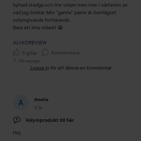
hyfsad stadga och lite volym men inte i närheten av 
vad jag önskar. Min "gamla" paste är överlägset 
volymgivande fortfarande.

Bara att leta vidare! 😀

#LYKOREVIEW
Kommentera
5 gillar
381 visningar
Logga in
för att lämna en kommentar
Amelie
3 år
Inlägget skapades 3 år
Volymprodukt till hår
Hej,
