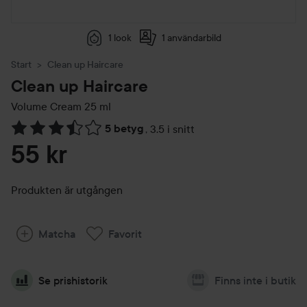
1 look
1 användarbild
Start
Clean up Haircare
Clean up Haircare
Volume Cream
25 ml
5 betyg
,
3.5 i snitt
Hoppa till Betyg & kommentarer
55 kr
Produkten är utgången
Matcha
Favorit
Se prishistorik
Finns inte i butik