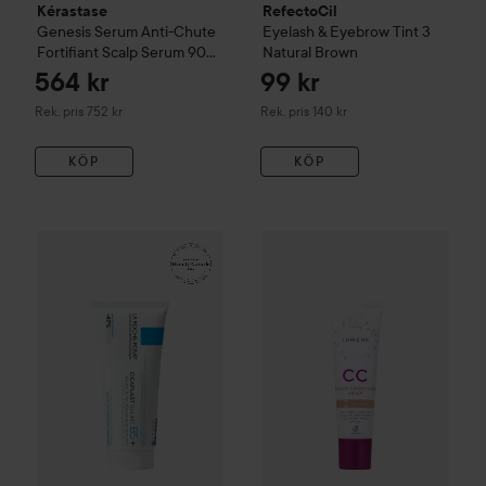
Kérastase
RefectoCil
Genesis
Serum Anti-Chute
Eyelash & Eyebrow Tint
3
Fortifiant Scalp Serum
90
Natural Brown
ml
564 kr
99 kr
Rekommenderat pris 752 kr
Rekommenderat pris 140 kr
Rek. pris 752 kr
Rek. pris 140 kr
KÖP
KÖP
161 kr
WOW-pris
La Roche-Posay
Balm B5+
WOW-pris
100 ml
Lumene
CC
Color C
Rekommenderat pris 242 kr