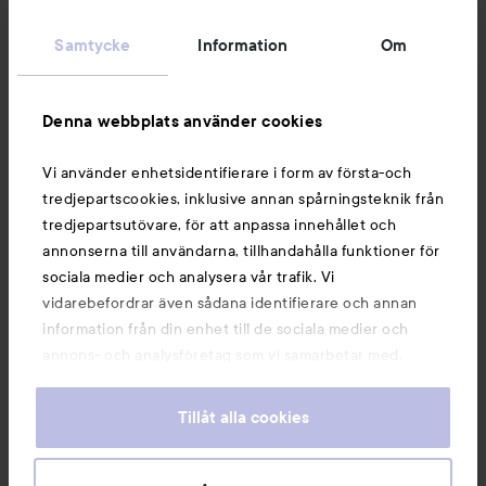
Kundservice
Samtycke
Information
Om
Information
Denna webbplats använder cookies
Du kanske också gillar
Vi använder enhetsidentifierare i form av första-och
tredjepartscookies, inklusive annan spårningsteknik från
tredjepartsutövare, för att anpassa innehållet och
annonserna till användarna, tillhandahålla funktioner för
sociala medier och analysera vår trafik. Vi
vidarebefordrar även sådana identifierare och annan
information från din enhet till de sociala medier och
annons- och analysföretag som vi samarbetar med.
Dessa kan i sin tur kombinera informationen med annan
information som du har tillhandahållit eller som de har
Tillåt alla cookies
samlat in när du har använt deras tjänster. Du godkänner
våra cookies vid fortsatt användande av vår webbplats.
Copyright 2026
För information om hur du kan ändra inställningarna för