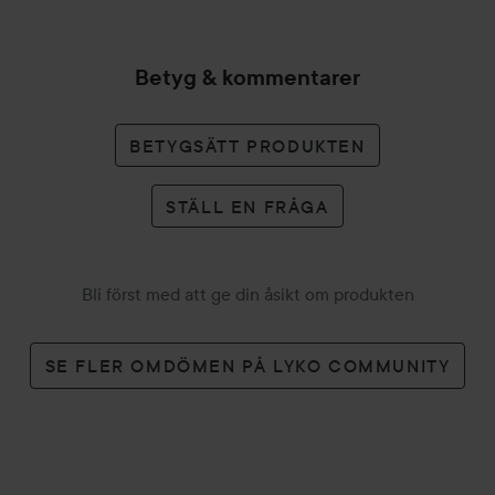
Ftalater
Setet innehåller:
Betyg & kommentarer
Moisture Surge™ Intense 72H Lipid-Replenishing Hydrator,
50 ml
Moisture Surge™ Overnight Mask, 30 ml
BETYGSÄTT PRODUKTEN
Moisture Surge™ Body Hydrator, 30 ml
Väska
STÄLL EN FRÅGA
Användning:
Bli först med att ge din åsikt om produkten
Moisture Surge™ Intense 72H Lipid‑Replenishing Hydrator:
SE FLER OMDÖMEN PÅ LYKO COMMUNITY
Applicera morgon och kväll på ren hud. Använd som den är
eller under makeup, på torra områden eller som en
5‑minuters mask.