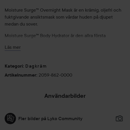
Moisture Surge™ Overnight Mask är en krämig, oljefri och
fuktgivande ansiktsmask som vårdar huden på djupet
medan du sover.
Moisture Surge™ Body Hydrator är den allra första
bodylotionen från Cliniques älskade Moisture
Läs mer
Surge‑kollektion. Den erbjuder fräsch och lätt återfuktning
som absorberas snabbt utan att kännas klibbig. Ger
återfuktning i upp till 48 timmar.
Dagkräm
Kategori
:
Fakta om produkten:
2059-862-0000
Artikelnummer
:
Dermatologiskt testad.
Allergitestad.
Användarbilder
100 % parfymfri.
Fri från:
Fler bilder på Lyko Community
Parfym
Parabener