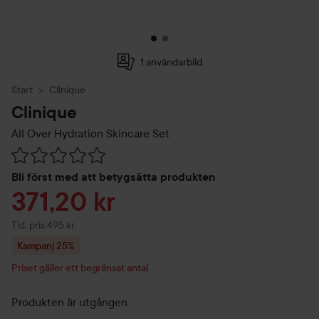
1 användarbild
Start
Clinique
Clinique
All Over Hydration Skincare Set
Hoppa till Betyg & kommentarer
Bli först med att betygsätta produkten
Reapris
371,20 kr
Tidigare pris 495 kr
Tid. pris 495 kr
Kampanj 25%
Priset gäller ett begränsat antal
Produkten är utgången