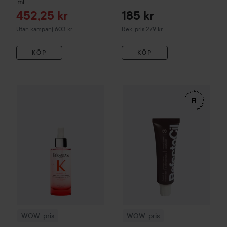
ml
Reapris
452,25 kr
185 kr
Rekommenderat pris 279 kr
Utan kampanj 603 kr
Rek. pris 279 kr
KÖP
KÖP
WOW-pris
Kérastase
Genesis
Serum Anti-Chute Fortifiant S
WOW-pris
RefectoCil
Eyelash 
WOW-pris
WOW-pris