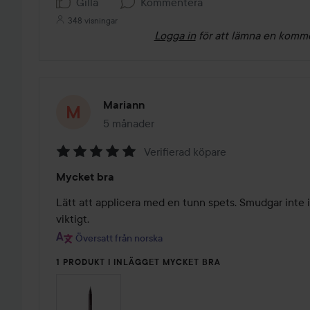
Gilla
Kommentera
348 visningar
Logga in
för att lämna en komm
Mariann
5 månader
Inlägget skapades 5 månader
Verifierad köpare
Betyg:
Mycket bra
5
av
Lätt att applicera med en tunn spets. Smudgar inte i 
5
viktigt.
Översatt från norska
1 PRODUKT I INLÄGGET MYCKET BRA