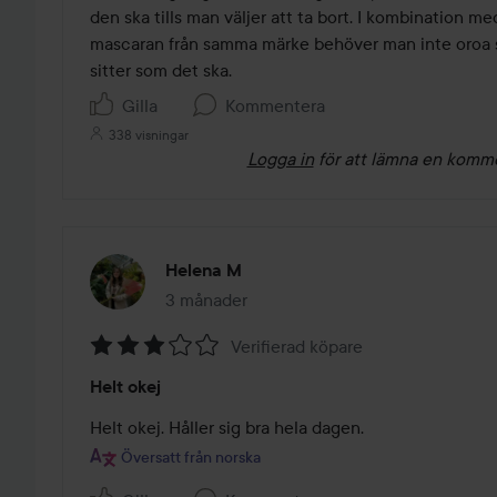
den ska tills man väljer att ta bort. I kombination me
mascaran från samma märke behöver man inte oroa sig
sitter som det ska.
Gilla
Kommentera
338 visningar
Logga in
för att lämna en komm
Helena M
3 månader
Inlägget skapades 3 månader
Verifierad köpare
Betyg:
Helt okej
3
av
Helt okej. Håller sig bra hela dagen.
5
Översatt från norska