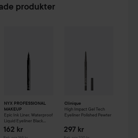
de produkter
ernal Pro Eye Pencil
Tuxedo
169 kr
NYX PROFESSIONAL MAKEUP
Clinique
Epic Ink Liner, Waterproof Liqu
High Impact Gel Tech Eye
NYX PROFESSIONAL
Clinique
High Impact Gel Tech
MAKEUP
Epic Ink Liner, Waterproof
Eyeliner
Polished Pewter
Liquid Eyeliner Black
Black
162 kr
297 kr
Rekommenderat pris 169 kr
Rekommenderat pris 330 kr
Rek. pris 169 kr
Rek. pris 330 kr