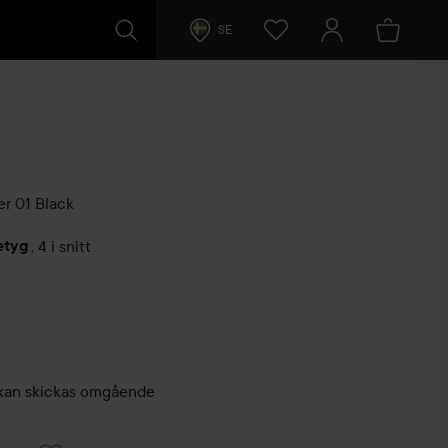
SE
er
01 Black
etyg
,
4 i snitt
arer
r, kan skickas omgående