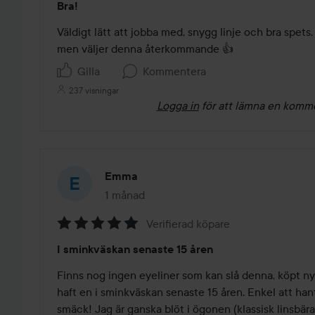
Bra!
4
av
Väldigt lätt att jobba med, snygg linje och bra spets. 
5
men väljer denna återkommande 👍
Gilla
Kommentera
237 visningar
Logga in
för att lämna en komm
Emma
1 månad
Inlägget skapades 1 månad
Verifierad köpare
Betyg:
I sminkväskan senaste 15 åren
5
av
Finns nog ingen eyeliner som kan slå denna, köpt ny 
5
haft en i sminkväskan senaste 15 åren. Enkel att han
smäck! Jag är ganska blöt i ögonen (klassisk linsbära