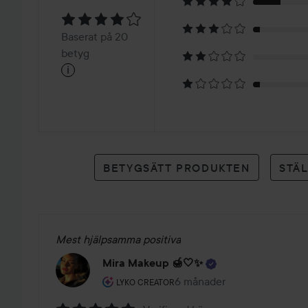
4
Baserat
Baserat på 20
på
betyg
i
20
betyg
BETYGSÄTT PRODUKTEN
STÄ
Mest hjälpsamma positiva
Mira Makeup 🍯🤍✨
Användarens roll: Lyko Creator.
6 månader
Inlägget skapades 6 månad
LYKO CREATOR