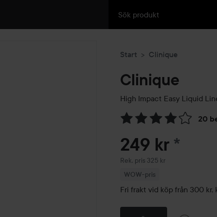
Start
Clinique
Clinique
High Impact Easy Liquid Lin
20 b
Hoppa till Betyg & komment
249 kr
*
Rekommenderat pris 325 kr
Rek. pris 325 kr
WOW-pris
Fri frakt vid köp från 300 k