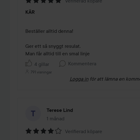
Verifierad köpare
Betyg:
KÄR
5
av
5
Beställer alltid denna!

Ger ett så snyggt resulat. 

Man får alltid till en smal linje
Kommentera
4 gillar
791 visningar
Logga in
för att lämna en komm
Terese Lind
1 månad
Inlägget skapades 1 månad
Verifierad köpare
Betyg: