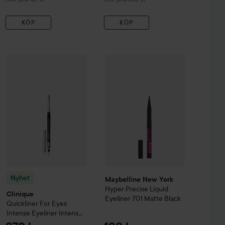
KÖP
KÖP
133 kr
Maybelline New York
Hyper Precise
 Deep Black
Nyhet
Clinique
Quickliner For Eyes Intense Eyeliner
Intense Eb
Rekommenderat pris 159 kr
Nyhet
Maybelline New York
Hyper Precise Liquid
Clinique
Eyeliner
701 Matte Black
Quickliner For Eyes
Intense Eyeliner
Intense
Ebony