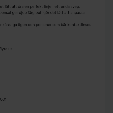
t lätt att dra en perfekt linje i ett enda svep.
nsel ger djup färg och gör det lätt att anpassa
r känsliga ögon och personer som bär kontaktlinser.
lyta ut.
känsliga ögon.
är kontaktlinser.
0001