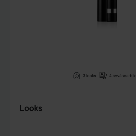
3 looks
4 användarbil
HOPPA TILL PRODUKTINFORMATION
Looks
EN
A IS FOR
BLÅGRÖN
WE ARE
ANEMONE
LOOK 💚💙
LYKO
HOPPA ÖVER SEKTIONEN