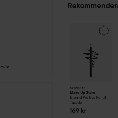
Rekommendera
Make Up Store
Et
SPONSRAD
entar
SPONSRAD
Make Up Store
Eternal Pro Eye Pencil
Tuxedo
169 kr