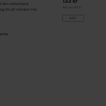
133 kr
d den vattenfasta 
Rekommenderat pris 159 kr
Rek. pris 159 kr
 för att sminket inte 
KÖP
entar