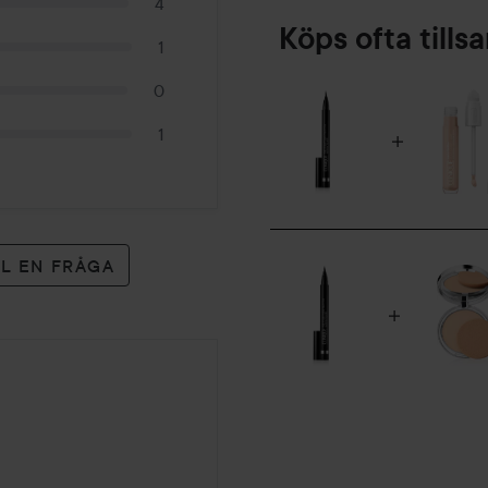
4
Köps ofta till
1
0
1
LL EN FRÅGA
er