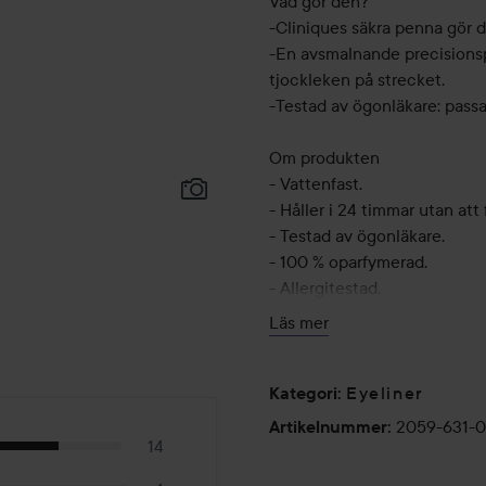
Vad gör den?
-Cliniques säkra penna gör de
-En avsmalnande precisionspe
tjockleken på strecket.
-Testad av ögonläkare: passa
Om produkten
- Vattenfast.
- Håller i 24 timmar utan att f
- Testad av ögonläkare.
- 100 % oparfymerad.
- Allergitestad.
- Lämplig för personer med 
Läs mer
- Passar även personer som b
Passar alla hudtyper.
Eyeliner
Kategori
:
2059-631-
Artikelnummer
:
670 ml
14