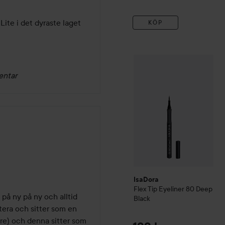
Lite i det dyraste laget 
KÖP
IsaDora
Flex Tip Eyeliner
80
entar
IsaDora
Flex Tip Eyeliner
80 Deep
på ny på ny och alltid 
Black
tera och sitter som en 
re) och denna sitter som 