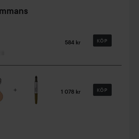
sammans
KÖP
584 kr
KÖP
1 078 kr