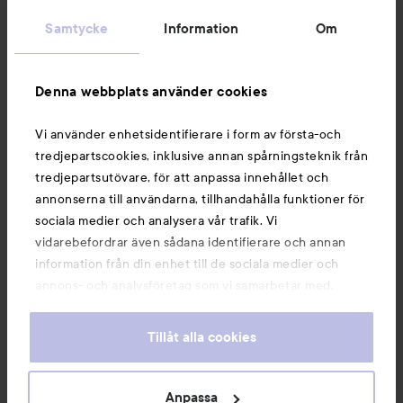
Kundservice
Samtycke
Information
Om
Information
Denna webbplats använder cookies
Du kanske också gillar
Vi använder enhetsidentifierare i form av första-och
tredjepartscookies, inklusive annan spårningsteknik från
tredjepartsutövare, för att anpassa innehållet och
annonserna till användarna, tillhandahålla funktioner för
sociala medier och analysera vår trafik. Vi
vidarebefordrar även sådana identifierare och annan
information från din enhet till de sociala medier och
annons- och analysföretag som vi samarbetar med.
Dessa kan i sin tur kombinera informationen med annan
information som du har tillhandahållit eller som de har
Tillåt alla cookies
samlat in när du har använt deras tjänster. Du godkänner
våra cookies vid fortsatt användande av vår webbplats.
Copyright 2026
För information om hur du kan ändra inställningarna för
Anpassa