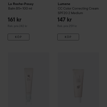
La Roche-Posay
Lumene
Balm B5+
100 ml
CC
Color Correcting Cream
SPF20
2 Medium
161 kr
147 kr
Rekommenderat pris 242 kr
Rekommenderat pris 259 kr
Rek. pris 242 kr
Rek. pris 259 kr
KÖP
KÖP
WOW-pris
Beauty of Joseon
Revive Eye Serum: Ginseng+Ret
WOW-pris
Beauty of Joseon
Re