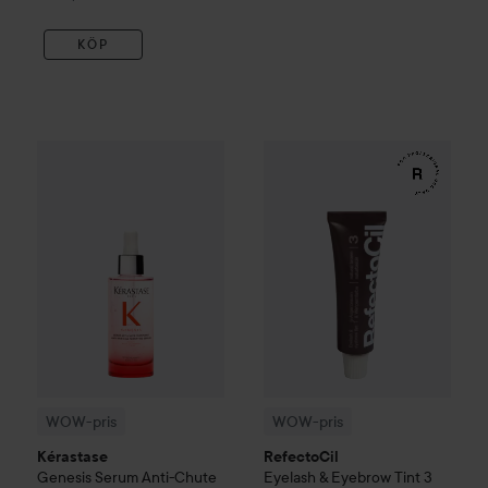
KÖP
WOW-pris
Kérastase
Genesis
Serum Anti-Chute Fortifiant S
WOW-pris
RefectoCil
Eyelash 
WOW-pris
WOW-pris
Kérastase
RefectoCil
Genesis
Serum Anti-Chute
Eyelash & Eyebrow Tint
3