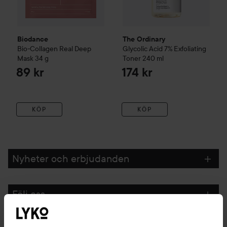
Biodance
The Ordinary
Bio-Collagen Real Deep
Glycolic Acid 7% Exfoliating
Mask
34 g
Toner
240 ml
89 kr
174 kr
KÖP
KÖP
Nyheter och erbjudanden
Följ oss