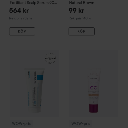
Fortifiant Scalp Serum
90
Natural Brown
ml
564 kr
99 kr
Rekommenderat pris 752 kr
Rekommenderat pris 140 kr
Rek. pris 752 kr
Rek. pris 140 kr
KÖP
KÖP
161 kr
WOW-pris
La Roche-Posay
Balm B5+
WOW-pris
100 ml
Lumene
CC
Color C
Rekommenderat pris 242 kr
WOW-pris
WOW-pris