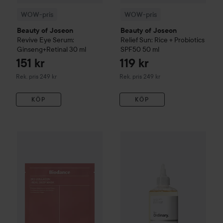
WOW-pris
WOW-pris
Beauty of Joseon
Beauty of Joseon
Revive Eye Serum:
Relief Sun: Rice + Probiotics
Ginseng+Retinal
30 ml
SPF50
50 ml
151 kr
119 kr
Rekommenderat pris 249 kr
Rekommenderat pris 249 kr
Rek. pris 249 kr
Rek. pris 249 kr
KÖP
KÖP
Biodance
Bio-Collagen Real Deep Mask
The Ordinary
34 g
Glycolic Acid 7%
89 kr