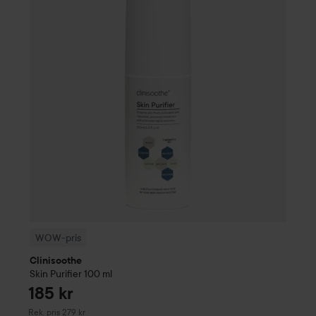
185 kr
WOW-pris
Clinisoothe
Skin Purifier
100 ml
Rekommenderat pris 279 kr
WOW-pris
Clinisoothe
Skin Purifier
100 ml
185 kr
Rekommenderat pris 279 kr
Rek. pris 279 kr