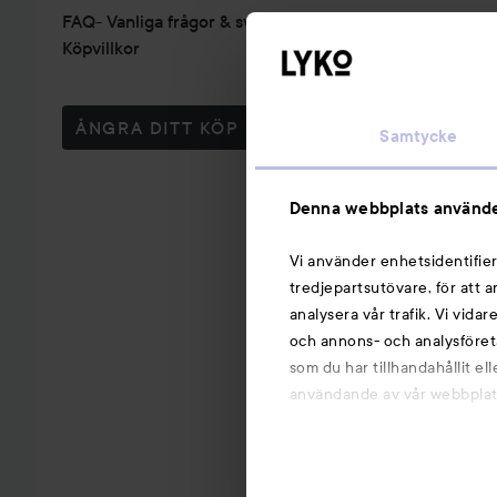
FAQ- Vanliga frågor & svar
Köpvillkor
ÅNGRA DITT KÖP
Samtycke
Denna webbplats använde
Vi använder enhetsidentifier
tredjepartsutövare, för att 
analysera vår trafik. Vi vida
och annons- och analysföret
som du har tillhandahållit el
användande av vår webbplats.