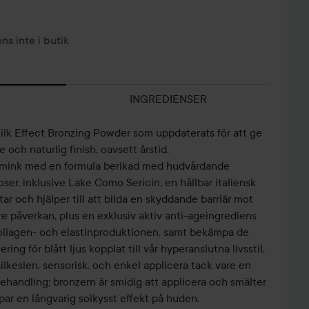
nns inte i butik
INGREDIENSER
ka Silk Effect Bronzing Powder som uppdaterats för att ge
och naturlig finish, oavsett årstid.
smink med en formula berikad med hudvårdande
oser, inklusive Lake Como Sericin, en hållbar italiensk
ar och hjälper till att bilda en skyddande barriär mot
re påverkan, plus en exklusiv aktiv anti-ageingrediens
ollagen- och elastinproduktionen, samt bekämpa de
ing för blått ljus kopplat till vår hyperanslutna livsstil.
ilkeslen, sensorisk, och enkel applicera tack vare en
ehandling; bronzern är smidig att applicera och smälter
apar en långvarig solkysst effekt på huden.