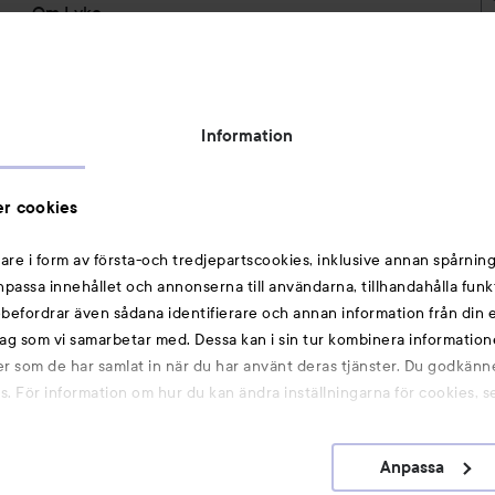
Om Lyko
Tillgänglighetsredogörelse
Topplista
Rabattkoder
Information
Michael Edwards Fragrances of the World
Cookie Consent
r cookies
Privacy Notice for Suppliers and other Business
Partners
are i form av första-och tredjepartscookies, inklusive annan spårning
anpassa innehållet och annonserna till användarna, tillhandahålla funk
Du kanske också gillar
rebefordrar även sådana identifierare och annan information från din e
ag som vi samarbetar med. Dessa kan i sin tur kombinera informatio
ler som de har samlat in när du har använt deras tjänster. Du godkänne
Smink
 För information om hur du kan ändra inställningarna för cookies, s
Hårnålar
Hårsnoddar
Anpassa