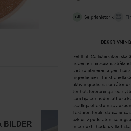
Se prishistorik
Fi
BESKRIVNING
Refill till Collistars ikonis
huden en hälsosam, strålande 
Det kombinerar färgen hos 
ingredienser i funktionella d
aktiv ingrediens som återfukt
torrhet, föroreningar och ytt
som hjälper huden att öka k
skadliga effekterna av exponer
Texturen förblir densamma: s
exklusiv puderatomiseringsb
 BILDER
in perfekt i huden, vilket sk