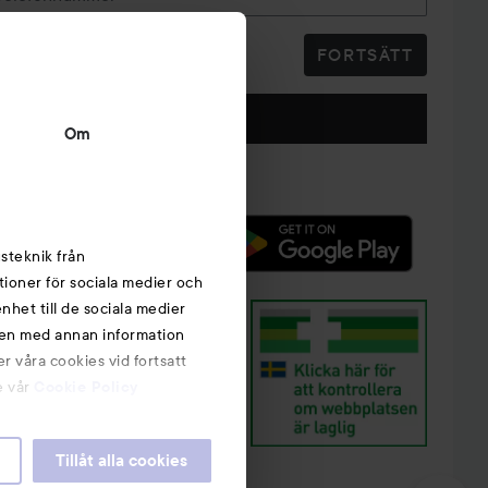
FORTSÄTT
Följ oss
Om
steknik från
tioner för sociala medier och
nhet till de sociala medier
nen med annan information
r våra cookies vid fortsatt
e vår
Cookie Policy
Tillåt alla cookies