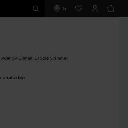
SE
Powder
09 Cristalli Di Sole Shimmer
arer
ta produkten