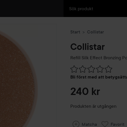
Start
Collistar
Collistar
Refill Silk Effect Bronzing 
Hoppa till Betyg & komment
Bli först med att betygsät
240 kr
Produkten är utgången
Matcha
Favorit