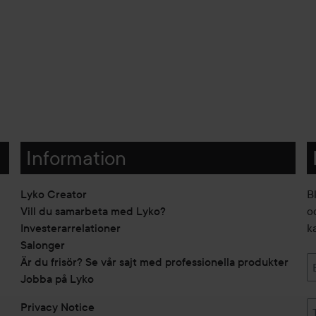
Information
Lyko Creator
B
Vill du samarbeta med Lyko?
o
Investerarrelationer
k
Salonger
Är du frisör? Se vår sajt med professionella produkter
Jobba på Lyko
Privacy Notice