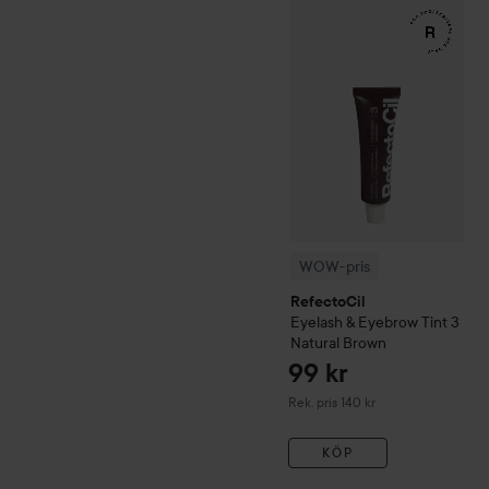
WOW-pris
RefectoCil
Eyela
WOW-pris
RefectoCil
Eyelash & Eyebrow Tint
3
Natural Brown
99 kr
Rekommenderat pris 140 kr
Rek. pris 140 kr
KÖP