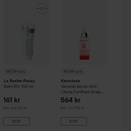
99 kr
161 kr
sh & Eyebrow Tint
WOW-pris
La Roche-Posay
3 Natural Brown
Balm B5+
WOW-pris
100 ml
Kérastase
Genesis
Serum 
Rekommenderat pris 140 kr
Rekommenderat pris 242 kr
WOW-pris
WOW-pris
La Roche-Posay
Kérastase
Balm B5+
100 ml
Genesis
Serum Anti-
Chute Fortifiant Scalp
Serum
90 ml
161 kr
564 kr
Rekommenderat pris 242 kr
Rekommenderat pris 752 kr
Rek. pris 242 kr
Rek. pris 752 kr
KÖP
KÖP