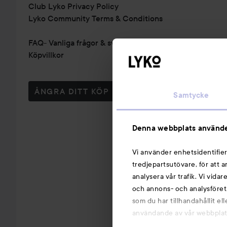
Club Lyko Privacy Policy
Lyko Community Terms & Conditions
FAQ- Vanliga frågor & svar
Köpvillkor
ÅNGRA DITT KÖP
Samtycke
Denna webbplats använde
Vi använder enhetsidentifier
tredjepartsutövare, för att 
analysera vår trafik. Vi vida
och annons- och analysföret
som du har tillhandahållit el
användande av vår webbplats.