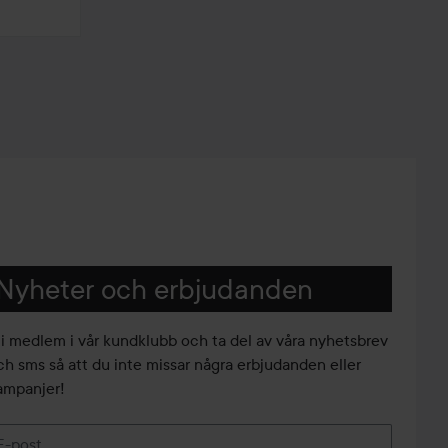
Nyheter och erbjudanden
li medlem i vår kundklubb och ta del av våra nyhetsbrev
ch sms så att du inte missar några erbjudanden eller
ampanjer!
E-post