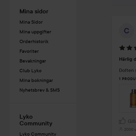
Mina sidor
Mina Sidor
Mina uppgifter
Orderhistorik
Favoriter
Betyg:
Härlig 
Bevakningar
5
av
Doften s
Club Lyko
5
1 PRODU
Mina bokningar
Nyhetsbrev & SMS
Lyko
Gill
Community
2000 v
Lyko Community