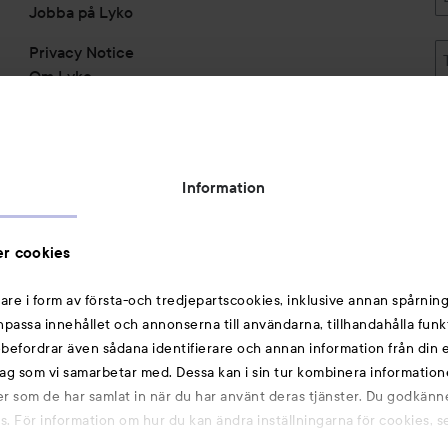
Jobba på Lyko
Privacy Notice
Om Lyko
Tillgänglighetsredogörelse
Topplista
Rabattkoder
Information
Michael Edwards Fragrances of the World
Cookie Consent
r cookies
Privacy Notice for Suppliers and other Business
Partners
are i form av första-och tredjepartscookies, inklusive annan spårning
anpassa innehållet och annonserna till användarna, tillhandahålla funk
Du kanske också gillar
rebefordrar även sådana identifierare och annan information från din e
ag som vi samarbetar med. Dessa kan i sin tur kombinera informatio
ler som de har samlat in när du har använt deras tjänster. Du godkänne
Smink
 För information om hur du kan ändra inställningarna för cookies, s
Hårnålar