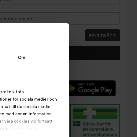
Telefonnummer
FORTSÄTT
Följ oss
Om
steknik från
tioner för sociala medier och
nhet till de sociala medier
nen med annan information
r våra cookies vid fortsatt
e vår
Cookie Policy