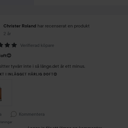
har recenserat en produkt
Christer Roland
2 år
Inlägget skapades 2 år
Verifierad köpare
doft😊
itter tyvärr inte i så länge,det är ett minus.
KT I INLÄGGET HÄRLIG DOFT😊
a
Kommentera
isningar
Logga in
för att lämna en kommentar