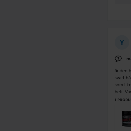
ma
är den h
svart hå
som likn
helt. Va
1 PRODU