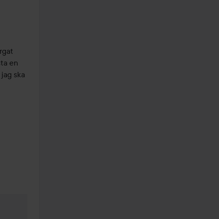
gat 
ta en 
jag ska 