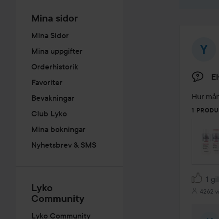
Mina sidor
Mina Sidor
Mina uppgifter
Orderhistorik
El
Favoriter
Bevakningar
1 PRODU
Club Lyko
Mina bokningar
Nyhetsbrev & SMS
1 gi
Lyko
4262 v
Community
Lyko Community