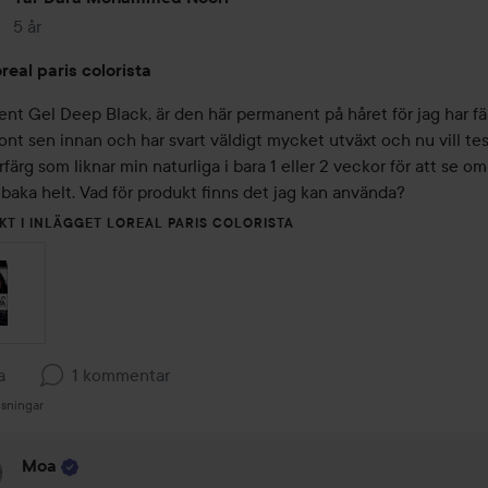
5 år
Inlägget skapades 5 år
real paris colorista
nt Gel Deep Black, är den här permanent på håret för jag har fär
ont sen innan och har svart väldigt mycket utväxt och nu vill tes
rfärg som liknar min naturliga i bara 1 eller 2 veckor för att se om 
llbaka helt. Vad för produkt finns det jag kan använda?
KT I INLÄGGET LOREAL PARIS COLORISTA
a
1 kommentar
isningar
Moa