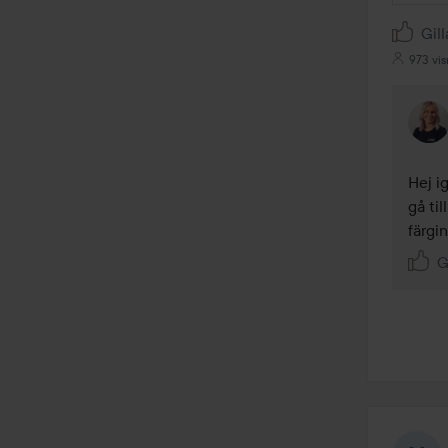
Gill
973 vis
Hej i
gå til
färgi
G