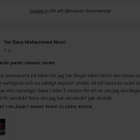
Logga in
för att lämna en kommentar
Yar Dara Mohammed Noori
5 år
Inlägget skapades 5 år
nic panic classic raven
är permanent på håret för jag har färgat håret blont sen innan oc
r vanligtvis och nu väldigt mycket utväxt, så vill testa en svart hå
ar min naturliga i bara 1 eller 2 veckor för att se om jag ska färga 
d för produkt finns det jag kan använda? går denhär
KT I INLÄGGET MANIC PANIC CLASSIC RAVEN