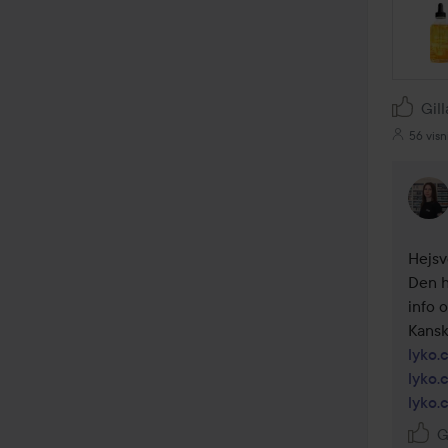
Gill
56 visn
Hejsv
Den h
info 
lyko.
lyko.
lyko.
G