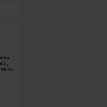
h har 
rfärg 
tillbaka 