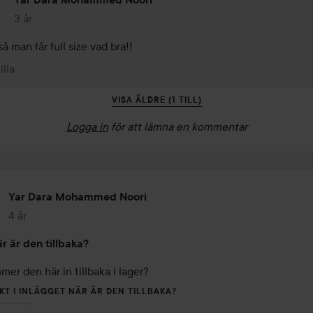
3 år
Kommentaren lades 3 år
å man får full size vad bra!!
illa
VISA ÄLDRE (1 TILL)
Logga in
för att lämna en kommentar
Yar Dara Mohammed Noori
4 år
Inlägget skapades 4 år
r är den tillbaka?
er den här in tillbaka i lager?
KT I INLÄGGET NÄR ÄR DEN TILLBAKA?