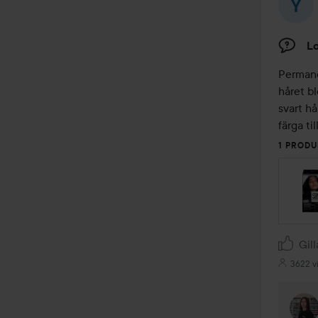
Lo
Permane
håret bl
svart hå
färga ti
1 PRODU
Gill
3622 v