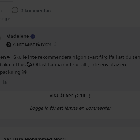
a
3 kommentarer
ningar
Madelene
Användarens roll: Kundtjänst på Lyko.
5 år
Kommentaren lades 5 år
KUNDTJÄNST PÅ LYKO
gen 🌞 Skulle inte rekommendera någon svart färg ifall att du sen v
lbaka till ljus 🥰 Oftast får man inte ur allt, inte ens utav en 
npackning 😅
illa
VISA ÄLDRE (2 TILL)
Logga in
för att lämna en kommentar
Yar Dara Mohammed Noori