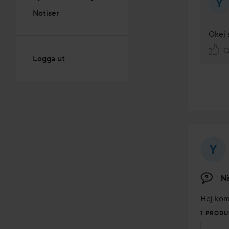
Notiser
Okej s
G
Logga ut
Nä
Hej komm
1 PRODU