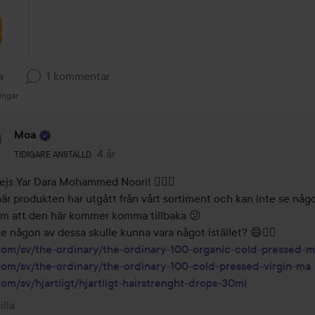
a
1 kommentar
ingar
Moa
Användarens roll: Tidigare anställd.
4 år
Kommentaren lades 4 år
TIDIGARE ANSTÄLLD
ejs Yar Dara Mohammed Noori! 🙋🏼‍♀️

är produkten har utgått från vårt sortiment och kan inte se någo
om att den här kommer komma tillbaka 😕

com/sv/the-ordinary/the-ordinary-100-organic-cold-pressed-m
com/sv/the-ordinary/the-ordinary-100-cold-pressed-virgin-ma
com/sv/hjartligt/hjartligt-hairstrenght-drops-30ml
illa