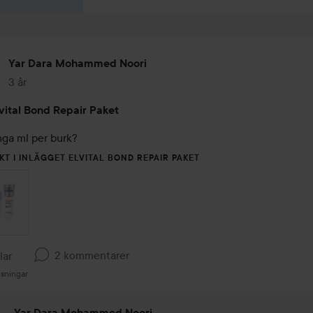
Yar Dara Mohammed Noori
3 år
Inlägget skapades 3 år
vital Bond Repair Paket
KT I INLÄGGET ELVITAL BOND REPAIR PAKET
2 kommentarer
llar
isningar
Yar Dara Mohammed Noori