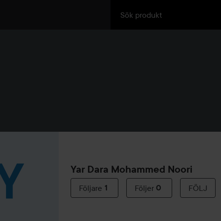
Yar Dara Mohammed Noori
Följare
1
Följer
0
FÖLJ