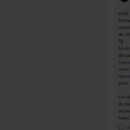
Hallå
Detta
rekom
du vil
🥰

Så om 
lyko.
natur
lyko.
svart
Om du
du dä
Skull
håret
G