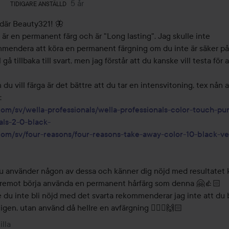
Användarens roll: Tidigare anställd.
5 år
Kommentaren lades 5 år
TIDIGARE ANSTÄLLD
 där Beauty321! 🦋 

 är en permanent färg och är "Long lasting". Jag skulle inte 
mendera att köra en permanent färgning om du inte är säker på
l gå tillbaka till svart, men jag förstår att du kanske vill testa för a
du vill färga är det bättre att du tar en intensvitoning, tex nån a
com/sv/wella-professionals/wella-professionals-color-touch-pu
als-2-0-black-
com/sv/four-reasons/four-reasons-take-away-color-10-black-ve
 använder någon av dessa och känner dig nöjd med resultatet k
remot börja använda en permanent hårfärg som denna 🤗👍🏻

e du inte bli nöjd med det svarta rekommenderar jag inte att du b
 igen, utan använd då hellre en avfärgning 💆🏼‍♀️🙌🏻
illa