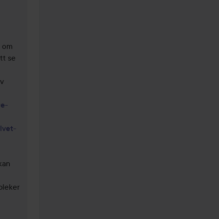
 om 
tt se 
v 
re-
lvet-
an 
leker 