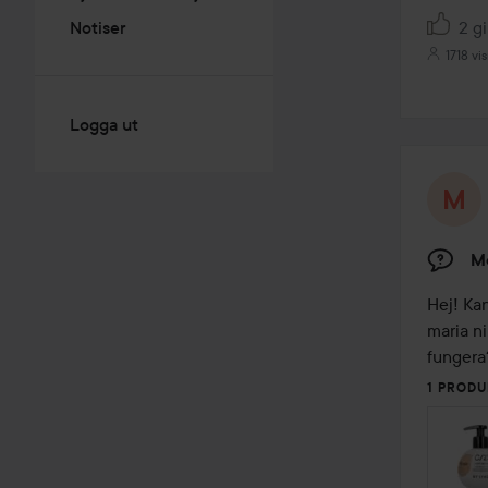
2 gi
Notiser
1718 vi
Logga ut
M
Hej! Kan
maria ni
fungera
1 PRODU