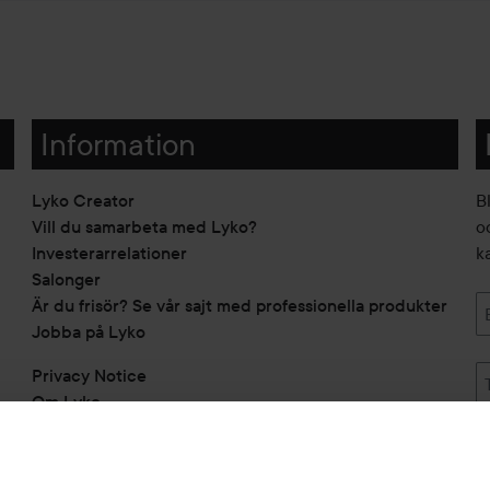
Information
Lyko Creator
B
Vill du samarbeta med Lyko?
o
Investerarrelationer
k
Salonger
Är du frisör? Se vår sajt med professionella produkter
Jobba på Lyko
Privacy Notice
Om Lyko
Tillgänglighetsredogörelse
Topplista