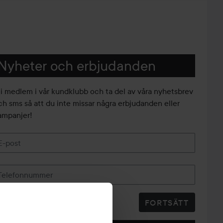
Nyheter och erbjudanden
li medlem i vår kundklubb och ta del av våra nyhetsbrev
ch sms så att du inte missar några erbjudanden eller
ampanjer!
E-post
Telefonnummer
FORTSÄTT