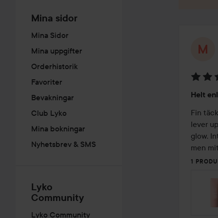
Mina sidor
Mina Sidor
Mina uppgifter
Orderhistorik
Favoriter
Betyg:
Helt en
Bevakningar
5
av
Fin täck
Club Lyko
5
lever up
Mina bokningar
glow. In
Nyhetsbrev & SMS
men mitt
1 PRODU
Lyko
Community
Lyko Community