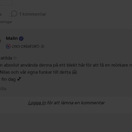
a
1 kommentar
isningar
Malin
Användarens roll: Lyko Creator.
5 år
Kommentaren lades 5 år
LYKO CREATOR
atilda ✨

n absolut använda denna på ett blekt hår för att få en mörkare n
ilas och vår egna funkar till detta 🤗

 fin dag 💕
illa
Logga in
för att lämna en kommentar