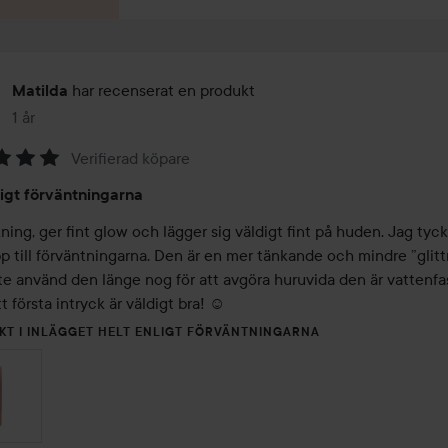
har recenserat en produkt
Matilda
1 år
Inlägget skapades 1 år
Verifierad köpare
ligt förväntningarna
ning, ger fint glow och lägger sig väldigt fint på huden. Jag tyck
p till förväntningarna. Den är en mer tänkande och mindre ”glittr
te använd den länge nog för att avgöra huruvida den är vattenfas
 första intryck är väldigt bra! ☺️
KT I INLÄGGET HELT ENLIGT FÖRVÄNTNINGARNA