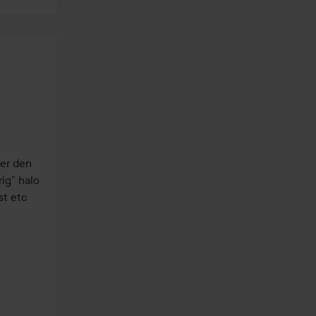
er den 
ig” halo 
t etc 