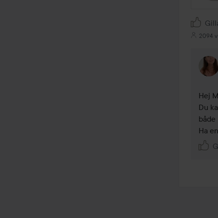
Gill
2094 v
Hej M
Du ka
både N
Ha en
G