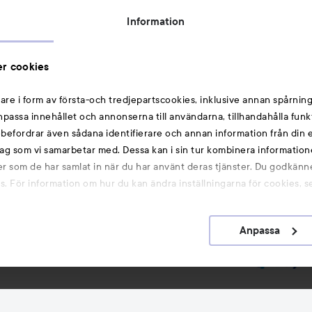
Rabattkoder
Information
Michael Edwards Fragrances of the World
Cookie Consent
r cookies
Privacy Notice for Suppliers and other Business
Partners
are i form av första-och tredjepartscookies, inklusive annan spårning
anpassa innehållet och annonserna till användarna, tillhandahålla funk
Du kanske också gillar
rebefordrar även sådana identifierare och annan information från din e
ag som vi samarbetar med. Dessa kan i sin tur kombinera informatio
ler som de har samlat in när du har använt deras tjänster. Du godkänne
Smink
 För information om hur du kan ändra inställningarna för cookies, s
Hårnålar
Hårsnoddar
Anpassa