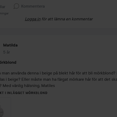
Kommentera
llar
sningar
Logga in
för att lämna en kommentar
Matilda
5 år
Inlägget skapades 5 år
örkblond
 man använda denna i beige på blekt hår för att bli mörkblond? E
las i beige? Eller måste man ha färgat mörkare hår för att det ska
? Med vänlig hälsning, Matiles
KT I INLÄGGET MÖRKBLOND