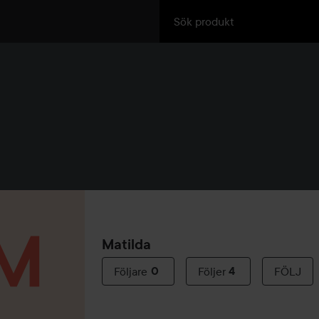
Matilda
Följare
0
Följer
4
FÖLJ