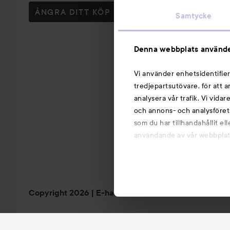
ÅNGRA DITT KÖP
Samtycke
Denna webbplats använde
Vi använder enhetsidentifier
tredjepartsutövare, för att 
analysera vår trafik. Vi vida
och annons- och analysföret
som du har tillhandahållit el
användande av vår webbplats.
Copyright 2026
E-handel av Avensia