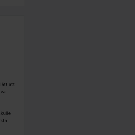
ätt att 
var 
kulle 
sta 