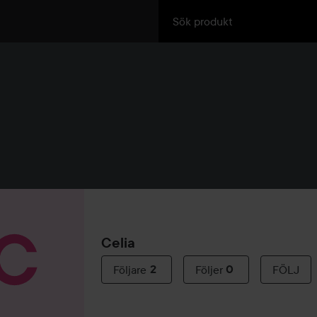
Celia
Följare
2
Följer
0
FÖLJ