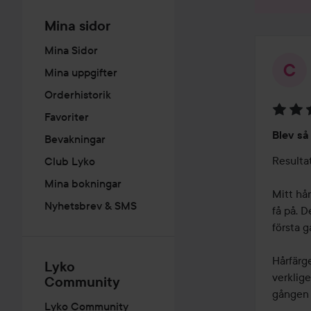
Mina sidor
Mina Sidor
Mina uppgifter
Orderhistorik
Favoriter
Betyg:
Blev så 
Bevakningar
5
av
Resultat
Club Lyko
5
Mina bokningar
Mitt hår
Nyhetsbrev & SMS
få på. D
första g
Hårfärge
Lyko
verklige
Community
gången ☺
Lyko Community