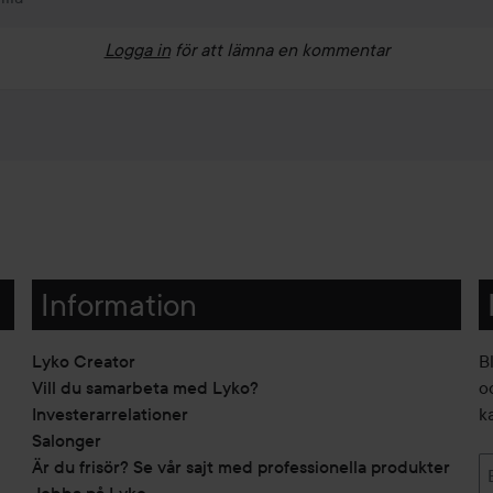
Logga in
för att lämna en kommentar
Information
Lyko Creator
B
Vill du samarbeta med Lyko?
o
Investerarrelationer
k
Salonger
Är du frisör? Se vår sajt med professionella produkter
Jobba på Lyko