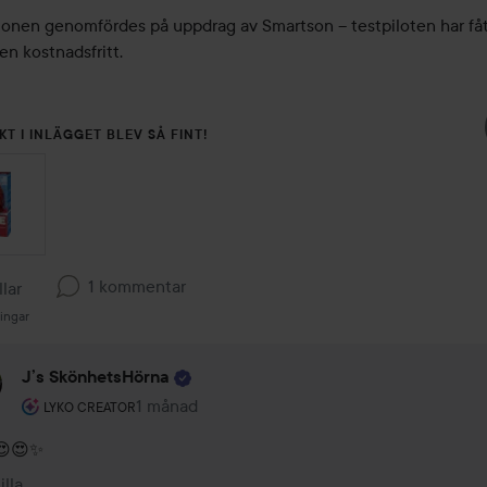
onen genomfördes på uppdrag av Smartson – testpiloten har fått
en kostnadsfritt.
KT I INLÄGGET BLEV SÅ FINT!
1 kommentar
llar
ningar
J’s SkönhetsHörna
Användarens roll: Lyko Creator.
1 månad
Kommentaren lades 1 månad
LYKO CREATOR
😍✨
illa