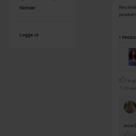
Recensi
Notiser
produkt
Logga ut
1 PRODU
6 gi
511 vis
wow
G