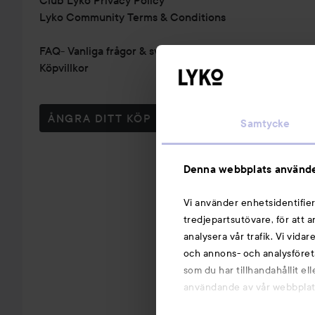
Lyko Community Terms & Conditions
FAQ- Vanliga frågor & svar
Köpvillkor
ÅNGRA DITT KÖP
Samtycke
Denna webbplats använde
Vi använder enhetsidentifier
tredjepartsutövare, för att 
analysera vår trafik. Vi vida
och annons- och analysföret
som du har tillhandahållit el
användande av vår webbplats.