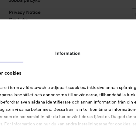
Privacy Notice
Om Lyko
Tillgänglighetsredogörelse
Topplista
Rabattkoder
Information
Michael Edwards Fragrances of the World
Cookie Consent
r cookies
Privacy Notice for Suppliers and other Business
Partners
are i form av första-och tredjepartscookies, inklusive annan spårning
anpassa innehållet och annonserna till användarna, tillhandahålla funk
Du kanske också gillar
rebefordrar även sådana identifierare och annan information från din e
ag som vi samarbetar med. Dessa kan i sin tur kombinera informatio
ler som de har samlat in när du har använt deras tjänster. Du godkänne
Smink
 För information om hur du kan ändra inställningarna för cookies, s
Hårnålar
Hårsnoddar