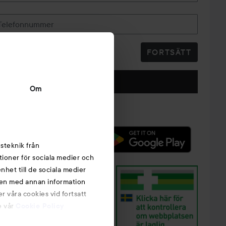
Telefonnummer
FORTSÄTT
Följ oss
Om
steknik från
tioner för sociala medier och
nhet till de sociala medier
nen med annan information
r våra cookies vid fortsatt
e vår
Cookie Policy