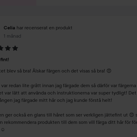
har recenserat en produkt
Celia
1 månad
Inlägget skapades 1 månad
fint!
et blev så bra! Älskar färgen och det visas så bra! 😍

 var redan lite grått innan jag färgade dem så därför var färgerna l
et var lätt att använda och instruktionerna var super tydligt! Det 
ången jag färgade mitt hår och jag kunde förstå helt! 

n ger också en glans till håret som ser verkligen jättefint ut 😍 s
n rekommendera produkten till dem som vill färga ditt hår för för
️ 
