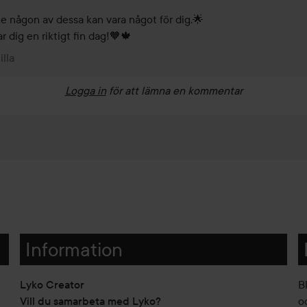
e någon av dessa kan vara något för dig.🌟 

r dig en riktigt fin dag!🧡🍁 
illa
Logga in
för att lämna en kommentar
Information
Lyko Creator
B
Vill du samarbeta med Lyko?
o