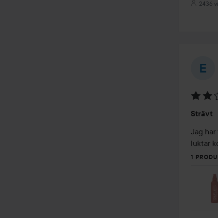
2436 v
Betyg:
Strävt
2
av
Jag har 
5
luktar k
1 PRODU