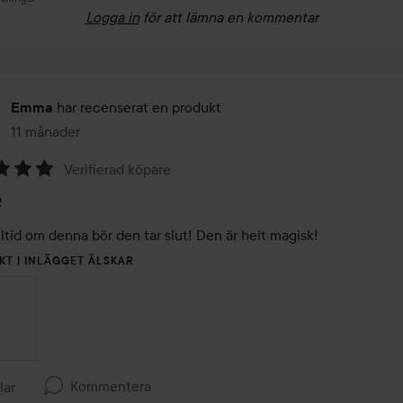
Logga in
för att lämna en kommentar
har recenserat en produkt
Emma
11 månader
Inlägget skapades 11 månader
Verifierad köpare
R
ltid om denna bör den tar slut! Den är helt magisk! 
KT I INLÄGGET ÄLSKAR
Kommentera
llar