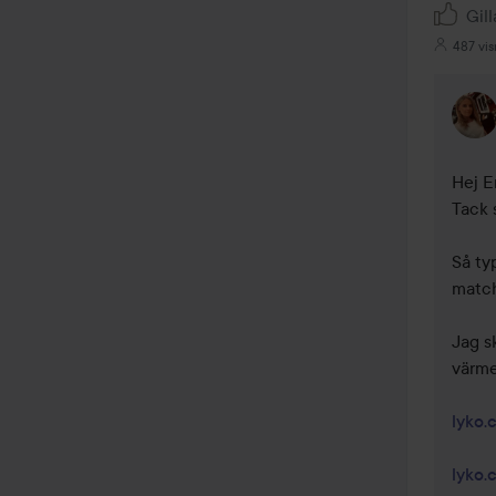
Gill
487 vis
Hej E
Tack s
Så ty
match
Jag sk
värme
lyko.
lyko.