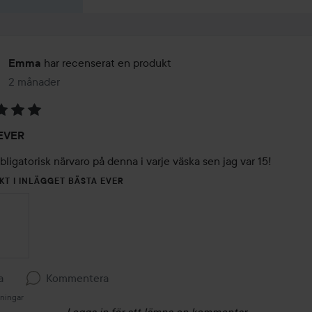
har recenserat en produkt
Emma
2 månader
Inlägget skapades 2 månader
EVER
bligatorisk närvaro på denna i varje väska sen jag var 15! 
KT I INLÄGGET BÄSTA EVER
a
Kommentera
sningar
Logga in
för att lämna en kommentar