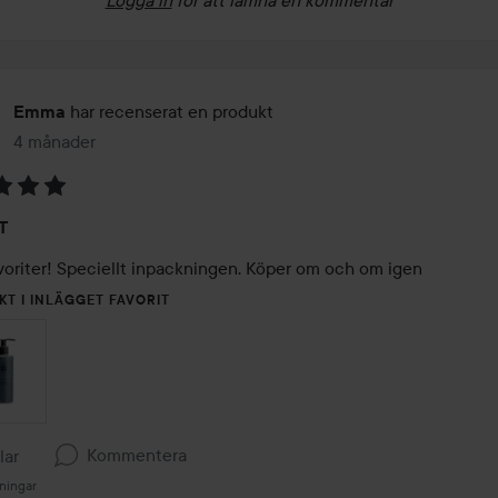
har recenserat en produkt
Emma
4 månader
Inlägget skapades 4 månader
T
voriter! Speciellt inpackningen. Köper om och om igen 
KT I INLÄGGET FAVORIT
Kommentera
llar
ningar