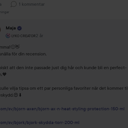
a
1 kommentar
ningar
Maja
Användarens roll: Lyko Creator.
2 år
Kommentaren lades 2 år
LYKO CREATOR
mma!🙂👋 

nälla för din recension. 

piskt att den inte passade just dig hår och kunde bli en perfect-
.🧡 

ulle vilja tipsa om ett par personliga favoriter när det kommer till
skydd.😍⬇ 

com/sv/bjorn-axen/bjorn-ax-n-heat-styling-protection-150-ml
com/sv/bjork/bjork-skydda-torr-200-ml