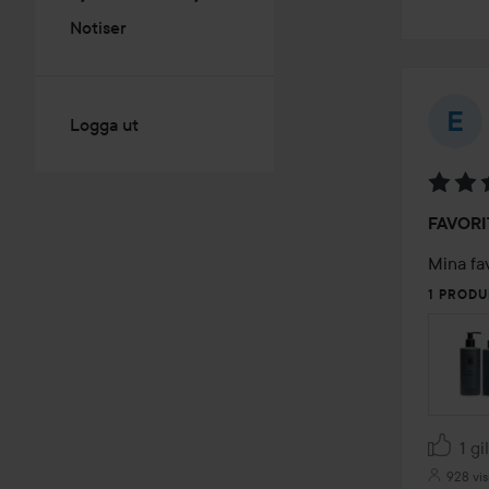
Notiser
Logga ut
Betyg:
FAVORI
5
av
Mina fa
5
1 PRODU
1 gi
928 vis