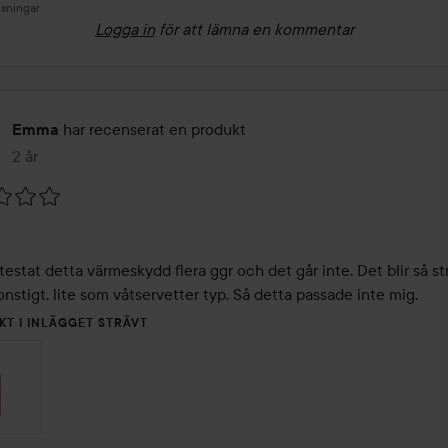
isningar
Logga in
för att lämna en kommentar
har recenserat en produkt
Emma
2 år
Inlägget skapades 2 år
testat detta värmeskydd flera ggr och det går inte. Det blir så st
onstigt, lite som våtservetter typ. Så detta passade inte mig. 
KT I INLÄGGET STRÄVT