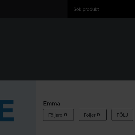
Emma
Följare
0
Följer
0
FÖLJ