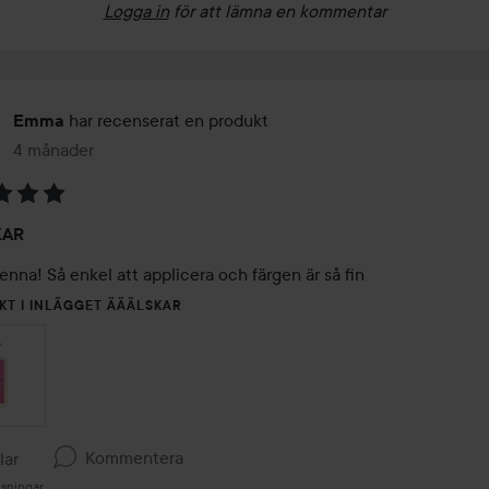
Logga in
för att lämna en kommentar
har recenserat en produkt
Emma
4 månader
Inlägget skapades 4 månader
KAR
enna! Så enkel att applicera och färgen är så fin
KT I INLÄGGET ÄÄÄLSKAR
Kommentera
llar
isningar