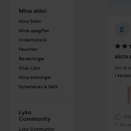
Mina sidor
Mina Sidor
Mina uppgifter
Orderhistorik
Favoriter
Betyg:
BÄSTA 
Bevakningar
5
av
Det är o
Club Lyko
5
1 PRODU
Mina bokningar
Nyhetsbrev & SMS
Lyko
Gill
Community
809 vi
Lyko Community