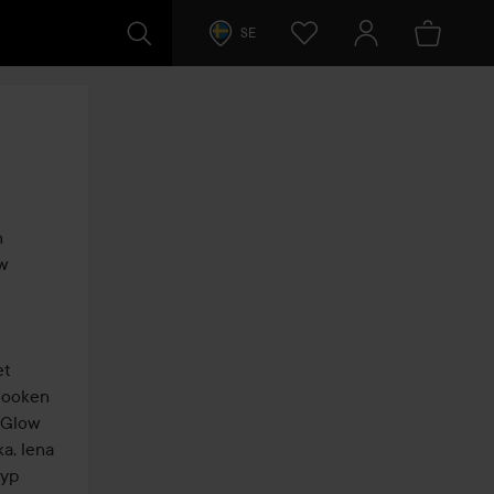
SE
 
w 
t 
looken 
 Glow 
a, lena 
yp 