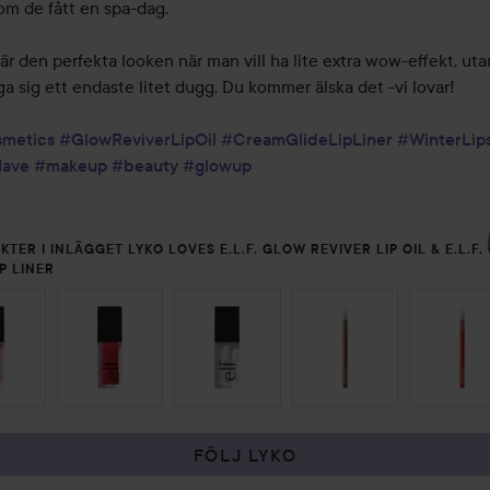
m de fått en spa-dag. 

är den perfekta looken när man vill ha lite extra wow-effekt, utan
a sig ett endaste litet dugg. Du kommer älska det -vi lovar! 

smetics
#GlowReviverLipOil
#CreamGlideLipLiner
#WinterLip
ave
#makeup
#beauty
#glowup
KTER I INLÄGGET LYKO LOVES E.L.F. GLOW REVIVER LIP OIL & E.L.F
IP LINER
 ÖVER SEKTIONEN
FÖLJ LYKO