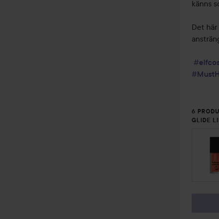
känns so
Det här 
ansträng
#elfco
#MustH
6 PRODU
GLIDE L
HOPPA