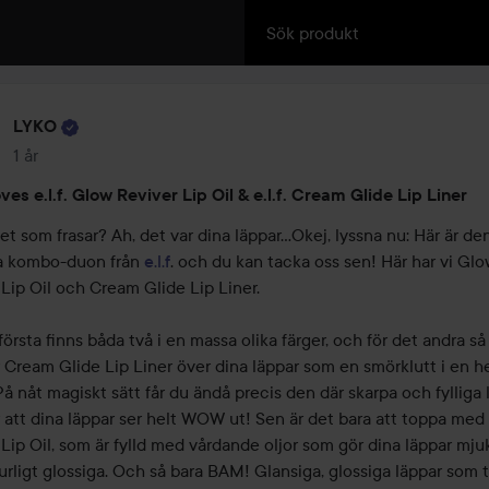
LYKO
1 år
Inlägget skapades 1 år
ves e.l.f. Glow Reviver Lip Oil & e.l.f. Cream Glide Lip Liner
et som frasar? Ah, det var dina läppar…Okej, lyssna nu: Här är den
a kombo-duon från 
e.l.f
. och du kan tacka oss sen! Här har vi Glo
Lip Oil och Cream Glide Lip Liner. 

första finns båda två i en massa olika färger, och för det andra så 
er Cream Glide Lip Liner över dina läppar som en smörklutt i en he
å nåt magiskt sätt får du ändå precis den där skarpa och fylliga 
 att dina läppar ser helt WOW ut! Sen är det bara att toppa med
Lip Oil, som är fylld med vårdande oljor som gör dina läppar mjuk
rligt glossiga. Och så bara BAM! Glansiga, glossiga läppar som t