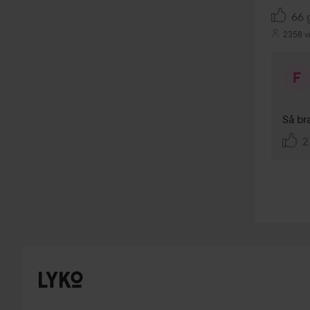
66 g
2358 v
Så br
2