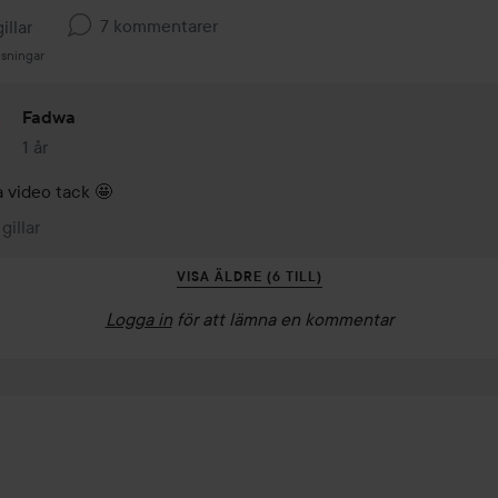
7 kommentarer
illar
isningar
Fadwa
1 år
Kommentaren lades 1 år
a video tack 🤩 
 gillar
VISA ÄLDRE (6 TILL)
Logga in
för att lämna en kommentar