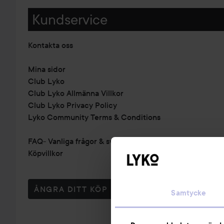
Kundservice
Kontakta oss
Mina sidor
Club Lyko
Club Lyko Allmänna Villkor
Club Lyko Privacy Policy
Lyko Community Terms & Conditions
FAQ- Vanliga frågor & svar
Köpvillkor
ÅNGRA DITT KÖP
Samtycke