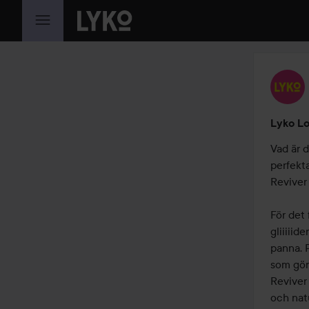
HOPPA TILL INNEHÅLLET
Lyko Lo
Vad är d
perfekt
Reviver 
För det 
gliiiiid
panna. P
som gör
Reviver 
och natu