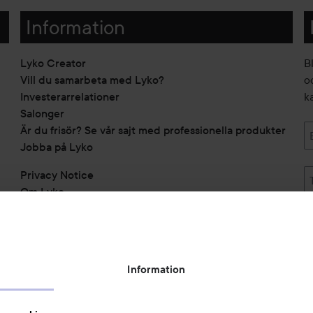
Information
Lyko Creator
B
Vill du samarbeta med Lyko?
o
Investerarrelationer
k
Salonger
Är du frisör? Se vår sajt med professionella produkter
Jobba på Lyko
Privacy Notice
Om Lyko
Tillgänglighetsredogörelse
Topplista
Rabattkoder
Information
Michael Edwards Fragrances of the World
Cookie Consent