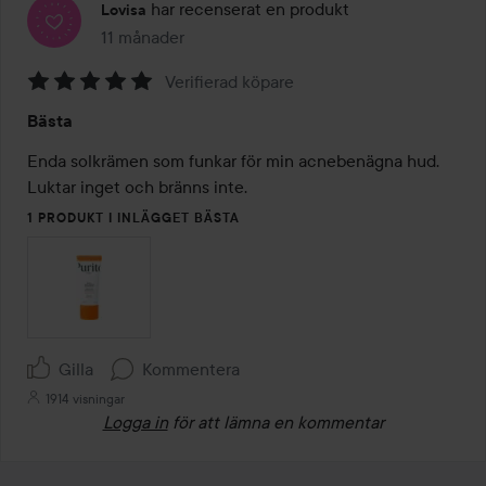
har recenserat en produkt
Lovisa
11 månader
Inlägget skapades 11 månader
Verifierad köpare
Betyg:
Bästa
5
av
Enda solkrämen som funkar för min acnebenägna hud. 
5
Luktar inget och bränns inte.
1 PRODUKT I INLÄGGET BÄSTA
Gilla
Kommentera
1914 visningar
Logga in
för att lämna en kommentar