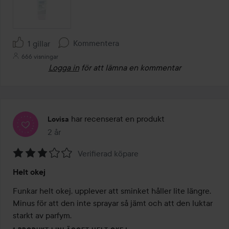
Kommentera
1 gillar
666 visningar
Logga in
för att lämna en kommentar
har recenserat en produkt
Lovisa
2 år
Inlägget skapades 2 år
Verifierad köpare
Betyg:
Helt okej
3
av
Funkar helt okej, upplever att sminket håller lite längre. 
5
Minus för att den inte sprayar så jämt och att den luktar 
starkt av parfym. 