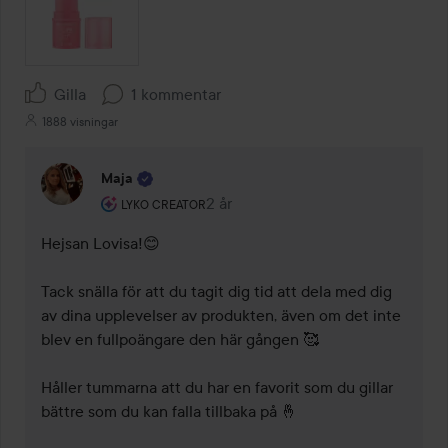
Gilla
1 kommentar
1888 visningar
Maja
Användarens roll: Lyko Creator.
2 år
Kommentaren lades 2 år
LYKO CREATOR
Hejsan Lovisa!😊 

Tack snälla för att du tagit dig tid att dela med dig 
av dina upplevelser av produkten, även om det inte 
blev en fullpoängare den här gången 🥰 

Håller tummarna att du har en favorit som du gillar 
bättre som du kan falla tillbaka på 🤞 
