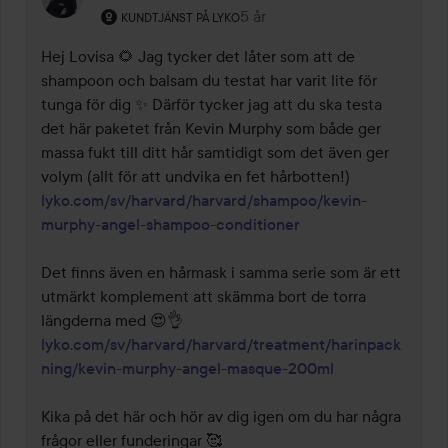
Användarens roll: Kundtjänst på Lyko.
5 år
Kommentaren lades 5 år
KUNDTJÄNST PÅ LYKO
Hej Lovisa 🌻 Jag tycker det låter som att de 
shampoon och balsam du testat har varit lite för 
tunga för dig ✨ Därför tycker jag att du ska testa 
det här paketet från Kevin Murphy som både ger 
massa fukt till ditt hår samtidigt som det även ger 
lyko.com/sv/harvard/harvard/shampoo/kevin-
murphy-angel-shampoo-conditioner
Det finns även en hårmask i samma serie som är ett 
utmärkt komplement att skämma bort de torra 
lyko.com/sv/harvard/harvard/treatment/harinpack
ning/kevin-murphy-angel-masque-200ml
Kika på det här och hör av dig igen om du har några 
frågor eller funderingar 🥰