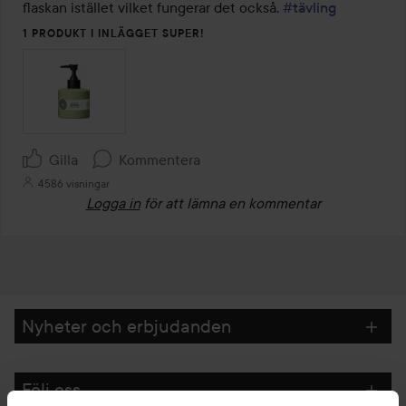
flaskan istället vilket fungerar det också. 
#tävling
1 PRODUKT I INLÄGGET SUPER!
Gilla
Kommentera
4586 visningar
Logga in
för att lämna en kommentar
Nyheter och erbjudanden
Följ oss