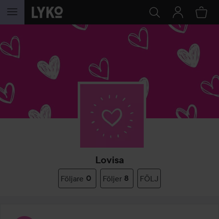
HOPPA TILL INNEHÅLLET
Lovisa
Följare
0
Följer
8
FÖLJ