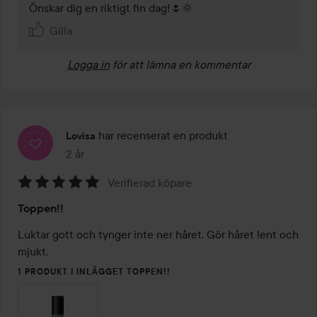
Gilla
Logga in
för att lämna en kommentar
har recenserat en produkt
Lovisa
2 år
Inlägget skapades 2 år
Verifierad köpare
Betyg:
Toppen!!
5
av
Luktar gott och tynger inte ner håret. Gör håret lent och 
5
mjukt.
1 PRODUKT I INLÄGGET TOPPEN!!