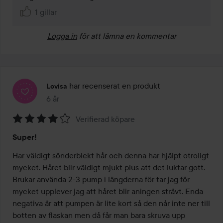
1 gillar
Logga in
för att lämna en kommentar
har recenserat en produkt
Lovisa
6 år
Inlägget skapades 6 år
Verifierad köpare
Betyg:
Super!
4
av
Har väldigt sönderblekt hår och denna har hjälpt otroligt 
5
mycket. Håret blir väldigt mjukt plus att det luktar gott. 
Brukar använda 2-3 pump i längderna för tar jag för 
mycket upplever jag att håret blir aningen strävt. Enda 
negativa är att pumpen är lite kort så den når inte ner till 
botten av flaskan men då får man bara skruva upp 