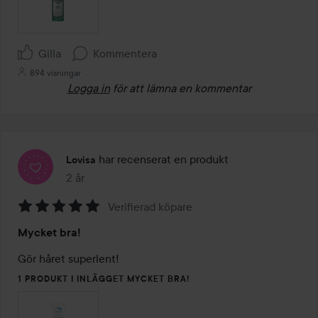
Gilla
Kommentera
894 visningar
Logga in
för att lämna en kommentar
har recenserat en produkt
Lovisa
2 år
Inlägget skapades 2 år
Verifierad köpare
Betyg:
Mycket bra!
5
av
Gör håret superlent!
5
1 PRODUKT I INLÄGGET MYCKET BRA!