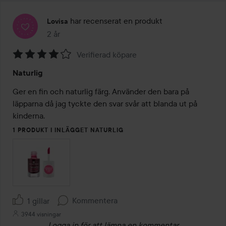
har recenserat en produkt
Lovisa
2 år
Inlägget skapades 2 år
Verifierad köpare
Betyg:
Naturlig
4
av
Ger en fin och naturlig färg. Använder den bara på 
5
läpparna då jag tyckte den svar svår att blanda ut på 
kinderna. 
1 PRODUKT I INLÄGGET NATURLIG
Kommentera
1 gillar
3944 visningar
Logga in
för att lämna en kommentar