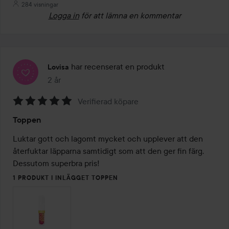
284 visningar
Logga in
för att lämna en kommentar
har recenserat en produkt
Lovisa
2 år
Inlägget skapades 2 år
Verifierad köpare
Betyg:
Toppen
5
av
Luktar gott och lagomt mycket och upplever att den 
5
återfuktar läpparna samtidigt som att den ger fin färg. 
Dessutom superbra pris!
1 PRODUKT I INLÄGGET TOPPEN