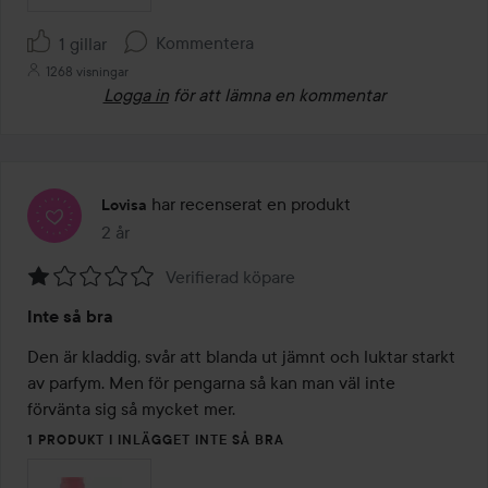
Kommentera
1 gillar
1268 visningar
Logga in
för att lämna en kommentar
har recenserat en produkt
Lovisa
2 år
Inlägget skapades 2 år
Verifierad köpare
Betyg:
Inte så bra
1
av
Den är kladdig, svår att blanda ut jämnt och luktar starkt 
5
av parfym. Men för pengarna så kan man väl inte 
förvänta sig så mycket mer. 
1 PRODUKT I INLÄGGET INTE SÅ BRA