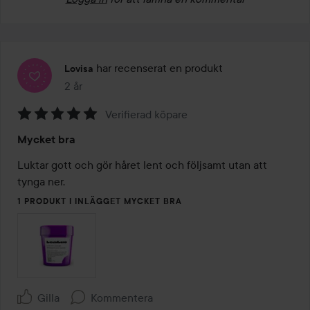
har recenserat en produkt
Lovisa
2 år
Inlägget skapades 2 år
Verifierad köpare
Betyg:
Mycket bra
5
av
Luktar gott och gör håret lent och följsamt utan att 
5
tynga ner. 
1 PRODUKT I INLÄGGET MYCKET BRA
Gilla
Kommentera