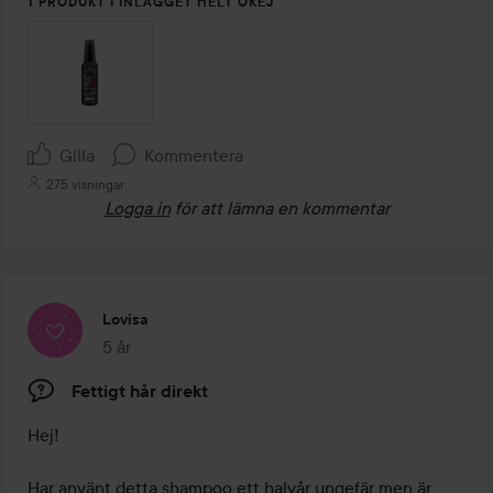
1 PRODUKT I INLÄGGET HELT OKEJ
Gilla
Kommentera
275 visningar
Logga in
för att lämna en kommentar
Lovisa
5 år
Inlägget skapades 5 år
Fettigt hår direkt
Hej!

Har använt detta shampoo ett halvår ungefär men är 