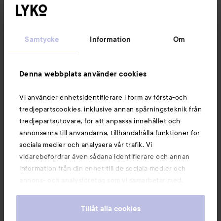
Kundservice
Samtycke
Information
Om
Information
Denna webbplats använder cookies
Du kanske också gillar
Vi använder enhetsidentifierare i form av första-och
tredjepartscookies, inklusive annan spårningsteknik från
tredjepartsutövare, för att anpassa innehållet och
annonserna till användarna, tillhandahålla funktioner för
sociala medier och analysera vår trafik. Vi
vidarebefordrar även sådana identifierare och annan
information från din enhet till de sociala medier och
annons- och analysföretag som vi samarbetar med.
Dessa kan i sin tur kombinera informationen med annan
information som du har tillhandahållit eller som de har
Tillåt alla cookies
samlat in när du har använt deras tjänster. Du godkänner