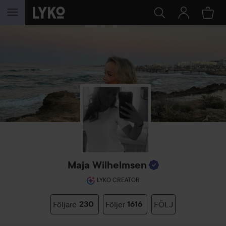
HOPPA TILL INNEHÅLLET
Maja Wilhelmsen
LYKO CREATOR
Följare
230
Följer
1616
FÖLJ