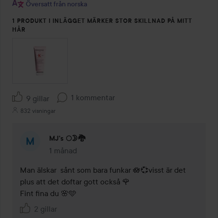
Översatt från norska
1 PRODUKT I INLÄGGET MÄRKER STOR SKILLNAD PÅ MITT
HÅR
1 kommentar
9 gillar
832 visningar
MJ's 🌕🌛🐉
1 månad
Kommentaren lades 1 månad
Man älskar  sånt som bara funkar 🪷💞visst är det 
plus att det doftar gott också 🌹

Fint fina du 🌸🩵
2 gillar