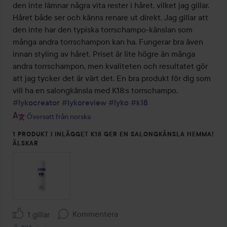
5
den inte lämnar några vita rester i håret, vilket jag gillar. 
Håret både ser och känns renare ut direkt. Jag gillar att 
den inte har den typiska torrschampo-känslan som 
många andra torrschampon kan ha. Fungerar bra även 
innan styling av håret. Priset är lite högre än många 
andra torrschampon, men kvaliteten och resultatet gör 
att jag tycker det är värt det. En bra produkt för dig som 
#lykocreator
#lykoreview
#lyko
#k18
Översatt från norska
1 PRODUKT I INLÄGGET K18 GER EN SALONGKÄNSLA HEMMA!
ÄLSKAR
Kommentera
1 gillar