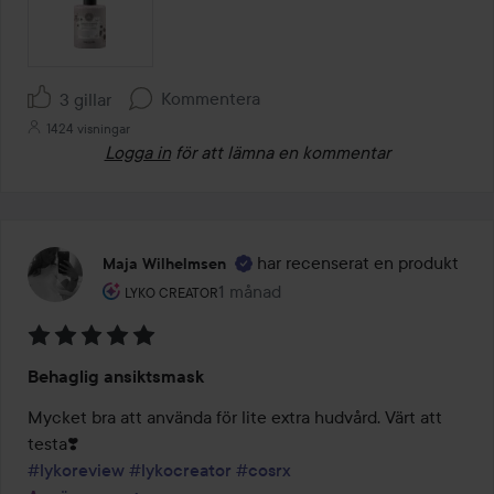
Kommentera
3 gillar
1424 visningar
Logga in
för att lämna en kommentar
har recenserat en produkt
Maja Wilhelmsen
Användarens roll: Lyko Creator.
1 månad
Inlägget skapades 1 månad
LYKO CREATOR
Betyg:
Behaglig ansiktsmask
5
av
Mycket bra att använda för lite extra hudvård. Värt att 
5
#lykoreview
#lykocreator
#cosrx