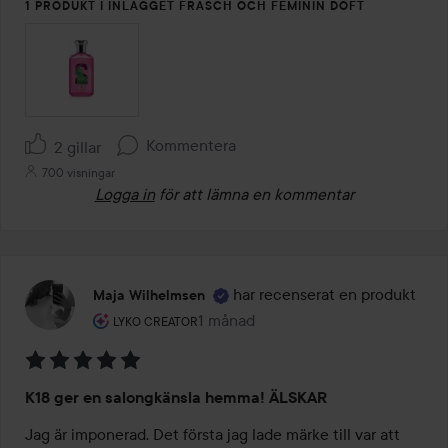
1 PRODUKT I INLÄGGET FRÄSCH OCH FEMININ DOFT
Kommentera
2 gillar
700 visningar
Logga in
för att lämna en kommentar
har recenserat en produkt
Maja Wilhelmsen
Användarens roll: Lyko Creator.
1 månad
Inlägget skapades 1 månad
LYKO CREATOR
Betyg:
K18 ger en salongkänsla hemma! ÄLSKAR
5
av
Jag är imponerad. Det första jag lade märke till var att 