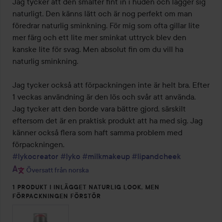
av
Jag tycker att den smälter fint in i huden och lägger sig 
5
naturligt. Den känns lätt och är nog perfekt om man 
föredrar naturlig sminkning. För mig som ofta gillar lite 
mer färg och ett lite mer sminkat uttryck blev den 
kanske lite för svag. Men absolut fin om du vill ha 
naturlig sminkning.

Jag tycker också att förpackningen inte är helt bra. Efter 
1 veckas användning är den lös och svår att använda. 
Jag tycker att den borde vara bättre gjord, särskilt 
eftersom det är en praktisk produkt att ha med sig. Jag 
känner också flera som haft samma problem med 
#lykocreator
#lyko
#milkmakeup
#lipandcheek
Översatt från norska
1 PRODUKT I INLÄGGET NATURLIG LOOK, MEN
FÖRPACKNINGEN FÖRSTÖR