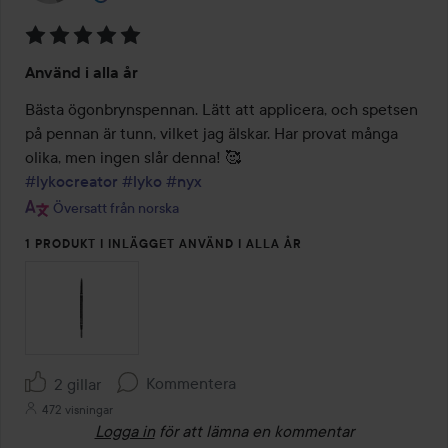
Betyg:
Använd i alla år
5
av
Bästa ögonbrynspennan. Lätt att applicera, och spetsen 
5
på pennan är tunn, vilket jag älskar. Har provat många 
#lykocreator
#lyko
#nyx
Översatt från norska
1 PRODUKT I INLÄGGET ANVÄND I ALLA ÅR
Kommentera
2 gillar
472 visningar
Logga in
för att lämna en kommentar