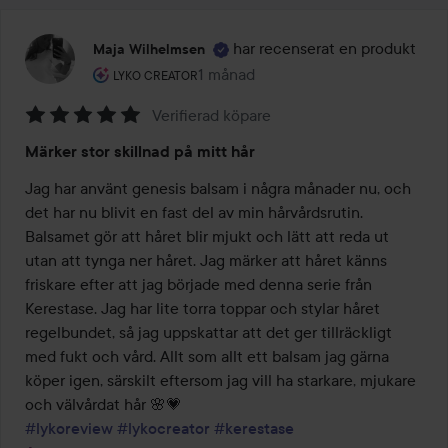
har recenserat en produkt
Maja Wilhelmsen
Användarens roll: Lyko Creator.
1 månad
Inlägget skapades 1 månad
LYKO CREATOR
Verifierad köpare
Betyg:
Märker stor skillnad på mitt hår
5
av
Jag har använt genesis balsam i några månader nu, och 
5
det har nu blivit en fast del av min hårvårdsrutin. 
Balsamet gör att håret blir mjukt och lätt att reda ut 
utan att tynga ner håret. Jag märker att håret känns 
friskare efter att jag började med denna serie från 
Kerestase. Jag har lite torra toppar och stylar håret 
regelbundet, så jag uppskattar att det ger tillräckligt 
med fukt och vård. Allt som allt ett balsam jag gärna 
köper igen, särskilt eftersom jag vill ha starkare, mjukare 
#lykoreview
#lykocreator
#kerestase