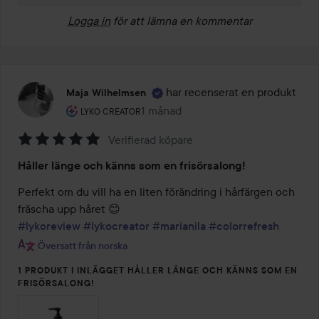
Logga in
för att lämna en kommentar
har recenserat en produkt
Maja Wilhelmsen
Användarens roll: Lyko Creator.
1 månad
Inlägget skapades 1 månad
LYKO CREATOR
Verifierad köpare
Betyg:
Håller länge och känns som en frisörsalong!
5
av
Perfekt om du vill ha en liten förändring i hårfärgen och 
5
#lykoreview
#lykocreator
#marianila
#colorrefresh
Översatt från norska
1 PRODUKT I INLÄGGET HÅLLER LÄNGE OCH KÄNNS SOM EN
FRISÖRSALONG!