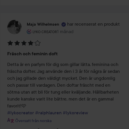
har recenserat en produkt
Maja Wilhelmsen
Användarens roll: Lyko Creator.
1 månad
Inlägget skapades 1 månad
LYKO CREATOR
Betyg:
Fräsch och feminin doft
4
av
Detta är en parfym för dig som gillar lätta, feminina och 
5
fräscha dofter. Jag använde den i 3 år för några år sedan 
och jag gillade den väldigt mycket. Den är ungdomlig 
och passar till vardagen. Den doftar fräscht med en 
sötma utan att bli för tung eller kväljande. Hållbarheten 
kunde kanske varit lite bättre, men det är en gammal 
#lykocreator
#ralphlauren
#lykoreview
Översatt från norska