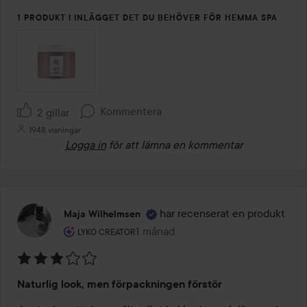
1 PRODUKT I INLÄGGET DET DU BEHÖVER FÖR HEMMA SPA
Kommentera
2 gillar
1948 visningar
Logga in
för att lämna en kommentar
har recenserat en produkt
Maja Wilhelmsen
Användarens roll: Lyko Creator.
1 månad
Inlägget skapades 1 månad
LYKO CREATOR
Betyg:
Naturlig look, men förpackningen förstör
3