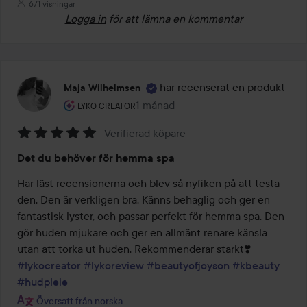
671 visningar
Logga in
för att lämna en kommentar
har recenserat en produkt
Maja Wilhelmsen
Användarens roll: Lyko Creator.
1 månad
Inlägget skapades 1 månad
LYKO CREATOR
Verifierad köpare
Betyg:
Det du behöver för hemma spa
5
av
Har läst recensionerna och blev så nyfiken på att testa 
5
den. Den är verkligen bra. Känns behaglig och ger en 
fantastisk lyster, och passar perfekt för hemma spa. Den 
gör huden mjukare och ger en allmänt renare känsla 
#lykocreator
#lykoreview
#beautyofjoyson
#kbeauty
#hudpleie
Översatt från norska