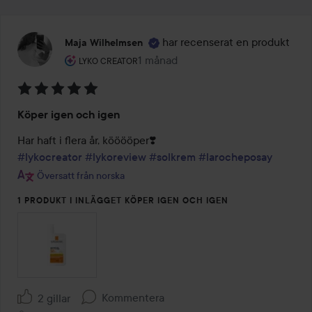
har recenserat en produkt
Maja Wilhelmsen
Användarens roll: Lyko Creator.
1 månad
Inlägget skapades 1 månad
LYKO CREATOR
Betyg:
Köper igen och igen
5
av
5
#lykocreator
#lykoreview
#solkrem
#larocheposay
Översatt från norska
1 PRODUKT I INLÄGGET KÖPER IGEN OCH IGEN
Kommentera
2 gillar