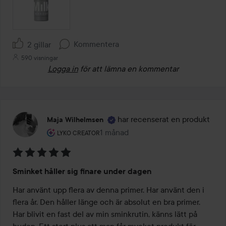
Kommentera
2 gillar
590 visningar
Logga in
för att lämna en kommentar
har recenserat en produkt
Maja Wilhelmsen
Användarens roll: Lyko Creator.
1 månad
Inlägget skapades 1 månad
LYKO CREATOR
Betyg:
Sminket håller sig finare under dagen
5
av
Har använt upp flera av denna primer. Har använt den i 
5
flera år. Den håller länge och är absolut en bra primer. 
Har blivit en fast del av min sminkrutin, känns lätt på 
huden. Ett stort plus att man får mycket produkt för 