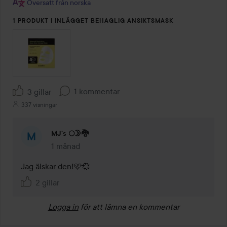
Översatt från norska
1 PRODUKT I INLÄGGET BEHAGLIG ANSIKTSMASK
1 kommentar
3 gillar
337 visningar
MJ's 🌕🌛🐉
1 månad
Kommentaren lades 1 månad
Jag älskar den!🩷💞
2 gillar
Logga in
för att lämna en kommentar