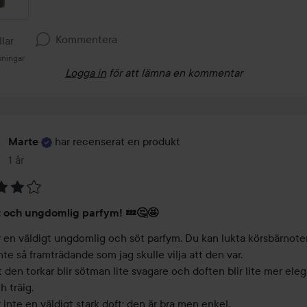
Kommentera
llar
sningar
Logga in
för att lämna en kommentar
har recenserat en produkt
Marte
1 år
Inlägget skapades 1 år
 och ungdomlig parfym! 💤🤔🤩
r en väldigt ungdomlig och söt parfym. Du kan lukta körsbärnote
nte så framträdande som jag skulle vilja att den var.

t den torkar blir sötman lite svagare och doften blir lite mer elega
 träig.

 inte en väldigt stark doft; den är bra men enkel.
