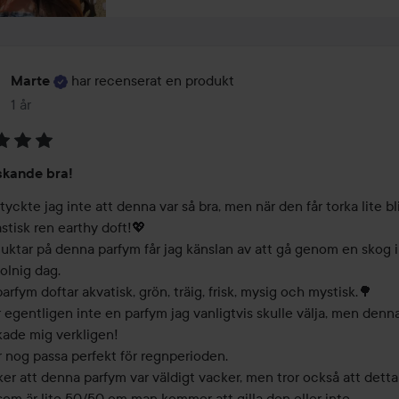
har recenserat en produkt
Marte
1 år
Inlägget skapades 1 år
skande bra!
 tyckte jag inte att denna var så bra, men när den får torka lite bli
stisk ren earthy doft!💖

luktar på denna parfym får jag känslan av att gå genom en skog i
lnig dag. 

rfym doftar akvatisk, grön, träig, frisk, mysig och mystisk.🌳

 egentligen inte en parfym jag vanligtvis skulle välja, men denna
ade mig verkligen!

nog passa perfekt för regnperioden.

er att denna parfym var väldigt vacker, men tror också att detta 
om är lite 50/50 om man kommer att gilla den eller inte.
