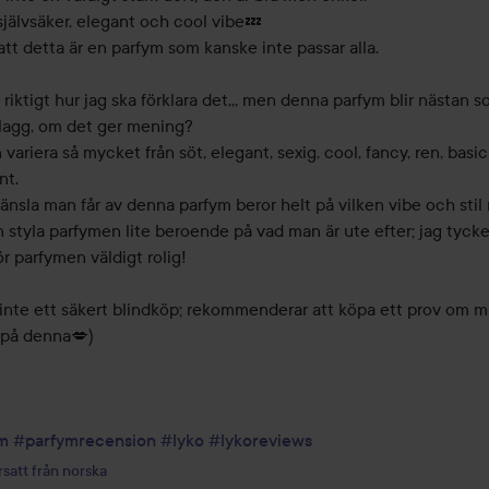
jälvsäker, elegant och cool vibe💤

tt detta är en parfym som kanske inte passar alla.

 riktigt hur jag ska förklara det,,, men denna parfym blir nästan s
lagg, om det ger mening?

variera så mycket från söt, elegant, sexig, cool, fancy, ren, basic
t. 

änsla man får av denna parfym beror helt på vilken vibe och stil 
styla parfymen lite beroende på vad man är ute efter; jag tycker
r parfymen väldigt rolig!

 inte ett säkert blindköp; rekommenderar att köpa ett prov om ma
 på denna💋)

m
#parfymrecension
#lyko
#lykoreviews
satt från norska