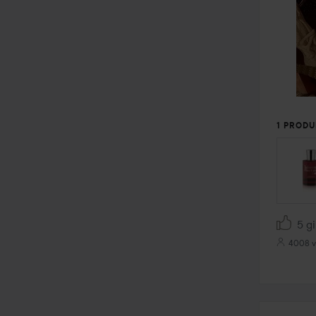
1 PRODU
5 gi
4008 v