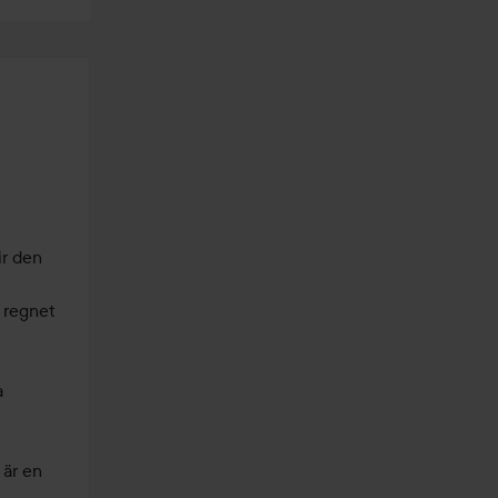
r den 
 regnet 
 
är en 