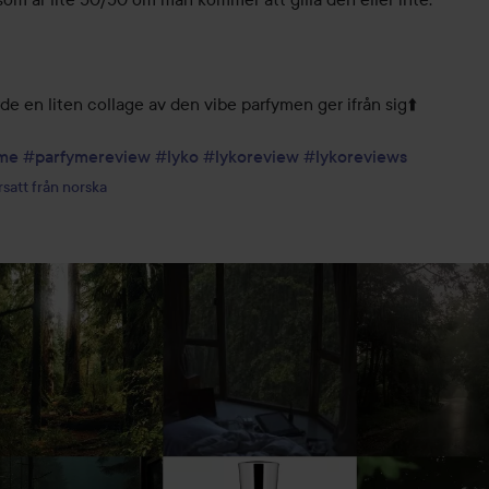
de en liten collage av den vibe parfymen ger ifrån sig⬆️

me
#parfymereview
#lyko
#lykoreview
#lykoreviews
satt från norska