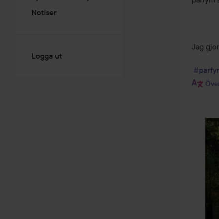
Notiser
Jag gjor
Logga ut
#parfy
Över