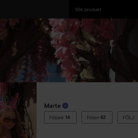
Marte
Följare
14
Följer
42
FÖLJ