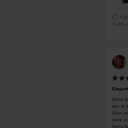
9 gi
4173 vi
Betyg:
Elegant
4
av
Detta ä
5
den är i
Efter at
mörk och
Detta är