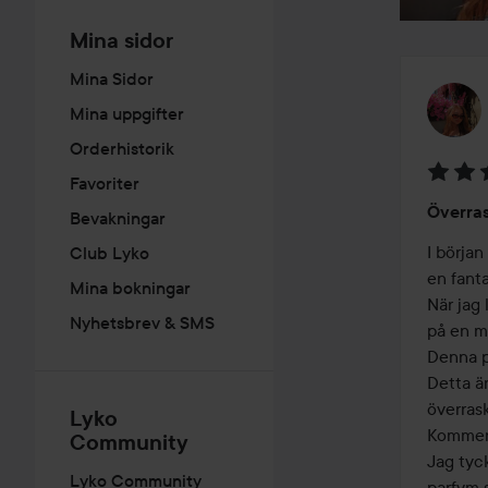
Mina sidor
Mina Sidor
Mina uppgifter
Orderhistorik
Favoriter
Betyg:
Överra
Bevakningar
5
av
I början
Club Lyko
5
en fanta
Mina bokningar
När jag 
Nyhetsbrev & SMS
på en mo
Denna pa
Detta är
överrask
Lyko
Kommer 
Community
Jag tyck
Lyko Community
parfym s