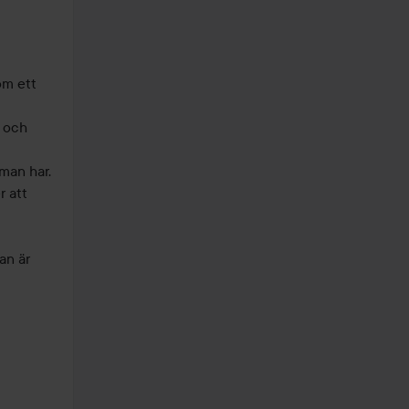
om ett 
 och 
man har. 
 att 
n är 