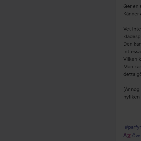
Ger en s
Känner a
Vet inte
klädesp
Den kan 
intressan
Vilken k
Man kan 
detta gö
(Är nog
nyfiken
#parfy
Över