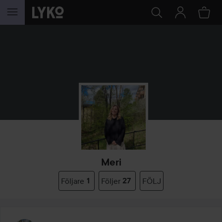
HOPPA TILL INNEHÅLLET
Meri
Följare
1
Följer
27
FÖLJ