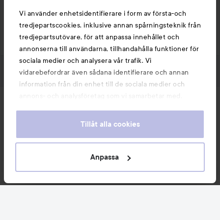
Gilla
Kommentera
Vi använder enhetsidentifierare i form av första-och
tredjepartscookies, inklusive annan spårningsteknik från
9 visningar
Logga in
för att lämna en kommentar
tredjepartsutövare, för att anpassa innehållet och
annonserna till användarna, tillhandahålla funktioner för
sociala medier och analysera vår trafik. Vi
vidarebefordrar även sådana identifierare och annan
information från din enhet till de sociala medier och
annons- och analysföretag som vi samarbetar med.
Nyheter och erbjudanden
Dessa kan i sin tur kombinera informationen med annan
information som du har tillhandahållit eller som de har
Tillåt alla cookies
samlat in när du har använt deras tjänster. Du godkänner
Följ oss
våra cookies vid fortsatt användande av vår webbplats.
För information om hur du kan ändra inställningarna för
Anpassa
cookies, se vår
Cookie Policy
Kundservice
Information