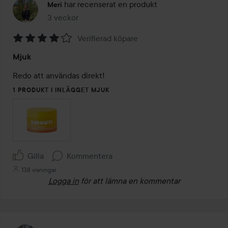
har recenserat en produkt
Meri
3 veckor
Inlägget skapades 3 veckor
Verifierad köpare
Betyg:
Mjuk
4
av
Redo att användas direkt!
5
1 PRODUKT I INLÄGGET MJUK
Gilla
Kommentera
138 visningar
Logga in
för att lämna en kommentar