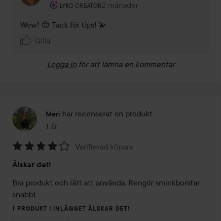
Användarens roll: Lyko Creator.
2 månader
Kommentaren lades 2 månader
LYKO CREATOR
Wow! 😍 Tack för tips! 💫
Gilla
Logga in
för att lämna en kommentar
har recenserat en produkt
Meri
1 år
Inlägget skapades 1 år
Verifierad köpare
Betyg:
Älskar det!
4
av
Bra produkt och lätt att använda. Rengör sminkborstar 
5
snabbt
1 PRODUKT I INLÄGGET ÄLSKAR DET!