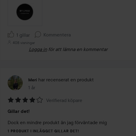
Kommentera
1 gillar
408 visningar
Logga in
för att lämna en kommentar
har recenserat en produkt
Meri
1 år
Inlägget skapades 1 år
Verifierad köpare
Betyg:
Gillar det!
4
av
Dock en mindre produkt än jag förväntade mig
5
1 PRODUKT I INLÄGGET GILLAR DET!