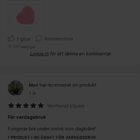
Kommentera
1 gillar
337 visningar
Logga in
för att lämna en kommentar
har recenserat en produkt
Meri
1 år
Inlägget skapades 1 år
Verifierad köpare
Betyg:
För vardagsbruk
5
av
Fungerar bra under smink som dagkräm!
5
1 PRODUKT I INLÄGGET FÖR VARDAGSBRUK