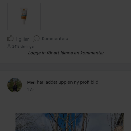
Kommentera
1 gillar
2418 visningar
Logga in
för att lämna en kommentar
har laddat upp en ny profilbild
Meri
1 år
Inlägget skapades 1 år