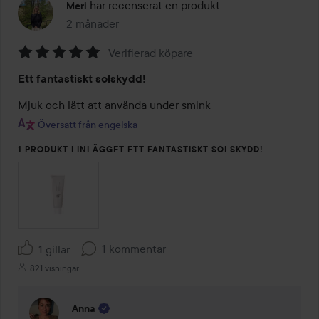
har recenserat en produkt
Meri
2 månader
Inlägget skapades 2 månader
Verifierad köpare
Betyg:
Ett fantastiskt solskydd!
5
av
Mjuk och lätt att använda under smink
5
Översatt från engelska
1 PRODUKT I INLÄGGET ETT FANTASTISKT SOLSKYDD!
1 kommentar
1 gillar
821 visningar
Anna